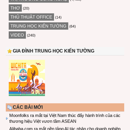
THƠ
(20)
THỦ THUẬT OFFICE
(14)
TRUNG HỌC KIẾN TƯỜNG
(64)
VIDEO
(240)
GIA ĐÌNH TRUNG HỌC KIẾN TƯỜNG
CÁC BÀI MỚI
Moonfolks ra mắt tại Việt Nam thúc đẩy hành trình của các
thương hiệu Việt vươn tầm ASEAN
Alibaba.com ra mắt nền tảng AI tác nhân cho doanh nghiệp