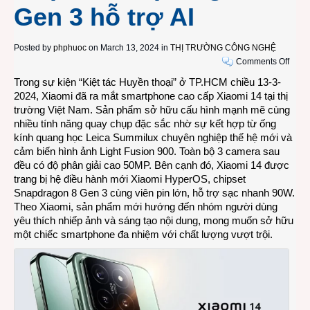
Gen 3 hỗ trợ AI
Posted by
phphuoc
on March 13, 2024 in
THỊ TRƯỜNG CÔNG NGHỆ
on
Comments Off
Xiao
Trong sự kiện “Kiệt tác Huyền thoại” ở TP.HCM chiều 13-3-
14:
2024, Xiaomi đã ra mắt smartphone cao cấp Xiaomi 14 tại thị
smar
trường Việt Nam. Sản phẩm sở hữu cấu hình mạnh mẽ cùng
cao
nhiều tính năng quay chụp đặc sắc nhờ sự kết hợp từ ống
cấp
kính quang học Leica Summilux chuyên nghiệp thế hệ mới và
với
cảm biến hình ảnh Light Fusion 900. Toàn bộ 3 camera sau
3
đều có độ phân giải cao 50MP. Bên cạnh đó, Xiaomi 14 được
ống
trang bị hệ điều hành mới Xiaomi HyperOS, chipset
kính
Snapdragon 8 Gen 3 cùng viên pin lớn, hỗ trợ sạc nhanh 90W.
Leica
Theo Xiaomi, sản phẩm mới hướng đến nhóm người dùng
chuy
yêu thích nhiếp ảnh và sáng tạo nội dung, mong muốn sở hữu
nghi
một chiếc smartphone đa nhiệm với chất lượng vượt trội.
và
chips
Snap
8
Gen