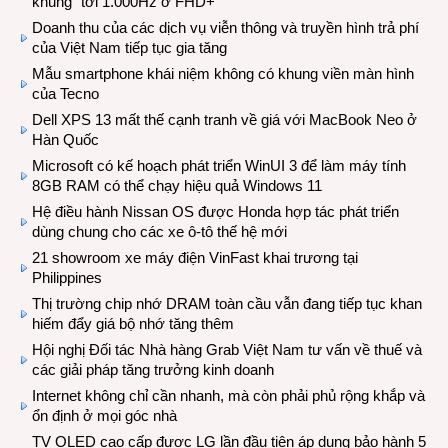
khủng” tới 1.000Hz ở FHD+
Doanh thu của các dịch vụ viễn thông và truyền hình trả phí
của Việt Nam tiếp tục gia tăng
Mẫu smartphone khái niệm không có khung viền màn hình
của Tecno
Dell XPS 13 mất thế cạnh tranh về giá với MacBook Neo ở
Hàn Quốc
Microsoft có kế hoạch phát triển WinUI 3 để làm máy tính
8GB RAM có thể chạy hiệu quả Windows 11
Hệ điều hành Nissan OS được Honda hợp tác phát triển
dùng chung cho các xe ô-tô thế hệ mới
21 showroom xe máy điện VinFast khai trương tại
Philippines
Thị trường chip nhớ DRAM toàn cầu vẫn đang tiếp tục khan
hiếm đẩy giá bộ nhớ tăng thêm
Hội nghị Đối tác Nhà hàng Grab Việt Nam tư vấn về thuế và
các giải pháp tăng trưởng kinh doanh
Internet không chỉ cần nhanh, mà còn phải phủ rộng khắp và
ổn định ở mọi góc nhà
TV OLED cao cấp được LG lần đầu tiên áp dụng bảo hành 5