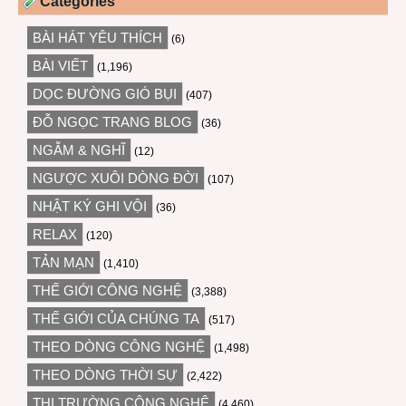
Categories
BÀI HÁT YÊU THÍCH
(6)
BÀI VIẾT
(1,196)
DỌC ĐƯỜNG GIÓ BỤI
(407)
ĐỖ NGỌC TRANG BLOG
(36)
NGẪM & NGHĨ
(12)
NGƯỢC XUÔI DÒNG ĐỜI
(107)
NHẬT KÝ GHI VỘI
(36)
RELAX
(120)
TẢN MẠN
(1,410)
THẾ GIỚI CÔNG NGHỆ
(3,388)
THẾ GIỚI CỦA CHÚNG TA
(517)
THEO DÒNG CÔNG NGHỆ
(1,498)
THEO DÒNG THỜI SỰ
(2,422)
THỊ TRƯỜNG CÔNG NGHỆ
(4,460)