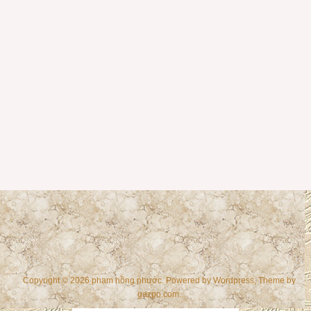
Copyright © 2026 phạm hồng phước. Powered by
Wordpress
, Theme by
gazpo.com
.