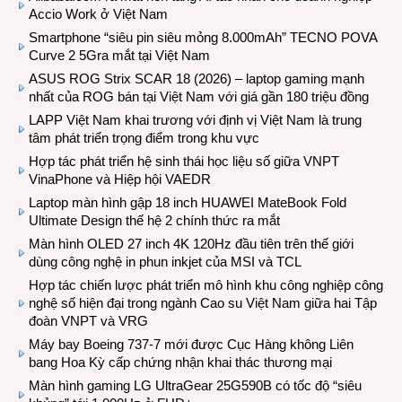
Accio Work ở Việt Nam
Smartphone “siêu pin siêu mỏng 8.000mAh” TECNO POVA
Curve 2 5Gra mắt tại Việt Nam
ASUS ROG Strix SCAR 18 (2026) – laptop gaming mạnh
nhất của ROG bán tại Việt Nam với giá gần 180 triệu đồng
LAPP Việt Nam khai trương với định vị Việt Nam là trung
tâm phát triển trọng điểm trong khu vực
Hợp tác phát triển hệ sinh thái học liệu số giữa VNPT
VinaPhone và Hiệp hội VAEDR
Laptop màn hình gập 18 inch HUAWEI MateBook Fold
Ultimate Design thế hệ 2 chính thức ra mắt
Màn hình OLED 27 inch 4K 120Hz đầu tiên trên thế giới
dùng công nghệ in phun inkjet của MSI và TCL
Hợp tác chiến lược phát triển mô hình khu công nghiệp công
nghệ số hiện đại trong ngành Cao su Việt Nam giữa hai Tập
đoàn VNPT và VRG
Máy bay Boeing 737-7 mới được Cục Hàng không Liên
bang Hoa Kỳ cấp chứng nhận khai thác thương mại
Màn hình gaming LG UltraGear 25G590B có tốc độ “siêu