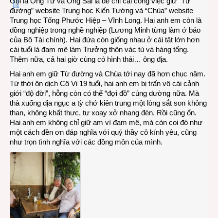
Gọi là Ông Từ và Ông Sãi là để chỉ cái công việc giữ “Từ
đường” website Trung học Kiến Tường và “Chùa” website
Trung học Tống Phước Hiệp – Vĩnh Long. Hai anh em còn là
đồng nghiệp trong nghề nghiệp (Lương Minh từng làm ở báo
của Bộ Tài chính). Hai đứa còn giống nhau ở cái tật lớn hơn
cái tuổi là đam mê làm Trưởng thôn vác tù và hàng tổng.
Thêm nữa, cả hai giờ cùng có hình thái… ông địa.
Hai anh em giữ Từ đường và Chùa tới nay đã hơn chục năm.
Từ thời ôn dịch Cô Vi 19 tuổi, hai anh em bị trấn vô cái cảnh
giới “độ đời”, hỗng còn có thể “đợi đồ” cúng dường nữa. Mà
thà xuống địa ngục a tỳ chớ kiên trung một lòng sắt son không
than, không khất thực, tự xoay xở nhang đèn. Rồi cũng ổn.
Hai anh em không chỉ giữ am vì đam mê, mà còn coi đó như
một cách đền ơn đáp nghĩa với quý thầy cô kính yêu, cũng
như trọn tình nghĩa với các đồng môn của mình.