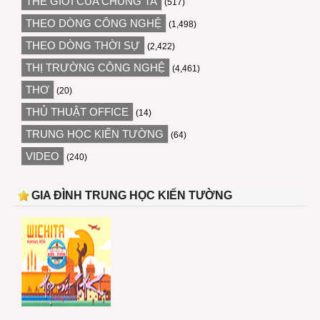
THẾ GIỚI CỦA CHÚNG TA
(517)
THEO DÒNG CÔNG NGHỆ
(1,498)
THEO DÒNG THỜI SỰ
(2,422)
THỊ TRƯỜNG CÔNG NGHỆ
(4,461)
THƠ
(20)
THỦ THUẬT OFFICE
(14)
TRUNG HỌC KIẾN TƯỜNG
(64)
VIDEO
(240)
GIA ĐÌNH TRUNG HỌC KIẾN TƯỜNG