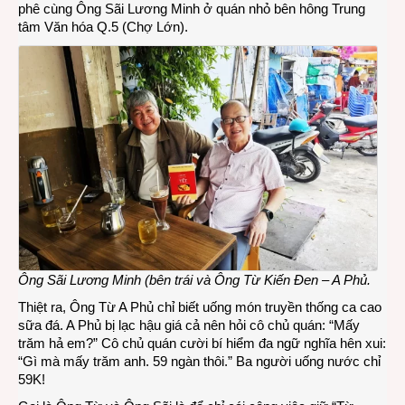
phê cùng Ông Sãi Lương Minh ở quán nhỏ bên hông Trung
Ông
tâm Văn hóa Q.5 (Chợ Lớn).
Sãi
hội
ngộ
Ông Sãi Lương Minh (bên trái và Ông Từ Kiến Đen – A Phủ.
Thiệt ra, Ông Từ A Phủ chỉ biết uống món truyền thống ca cao
sữa đá. A Phủ bị lạc hậu giá cả nên hỏi cô chủ quán: “Mấy
trăm hả em?” Cô chủ quán cười bí hiểm đa ngữ nghĩa hên xui:
“Gì mà mấy trăm anh. 59 ngàn thôi.” Ba người uống nước chỉ
59K!