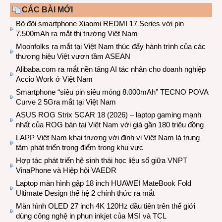
CÁC BÀI MỚI
Bộ đôi smartphone Xiaomi REDMI 17 Series với pin
7.500mAh ra mắt thị trường Việt Nam
Moonfolks ra mắt tại Việt Nam thúc đẩy hành trình của các
thương hiệu Việt vươn tầm ASEAN
Alibaba.com ra mắt nền tảng AI tác nhân cho doanh nghiệp
Accio Work ở Việt Nam
Smartphone “siêu pin siêu mỏng 8.000mAh” TECNO POVA
Curve 2 5Gra mắt tại Việt Nam
ASUS ROG Strix SCAR 18 (2026) – laptop gaming mạnh
nhất của ROG bán tại Việt Nam với giá gần 180 triệu đồng
LAPP Việt Nam khai trương với định vị Việt Nam là trung
tâm phát triển trọng điểm trong khu vực
Hợp tác phát triển hệ sinh thái học liệu số giữa VNPT
VinaPhone và Hiệp hội VAEDR
Laptop màn hình gập 18 inch HUAWEI MateBook Fold
Ultimate Design thế hệ 2 chính thức ra mắt
Màn hình OLED 27 inch 4K 120Hz đầu tiên trên thế giới
dùng công nghệ in phun inkjet của MSI và TCL