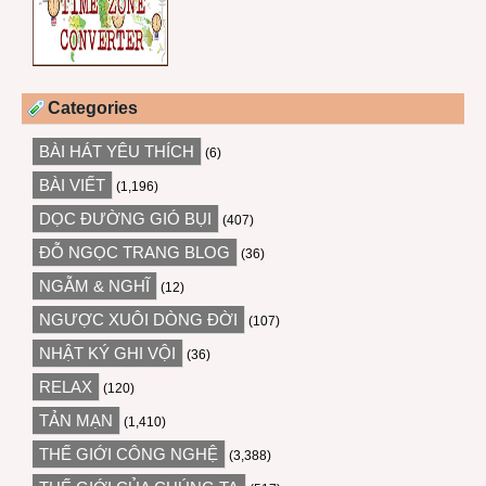
Categories
BÀI HÁT YÊU THÍCH
(6)
BÀI VIẾT
(1,196)
DỌC ĐƯỜNG GIÓ BỤI
(407)
ĐỖ NGỌC TRANG BLOG
(36)
NGẪM & NGHĨ
(12)
NGƯỢC XUÔI DÒNG ĐỜI
(107)
NHẬT KÝ GHI VỘI
(36)
RELAX
(120)
TẢN MẠN
(1,410)
THẾ GIỚI CÔNG NGHỆ
(3,388)