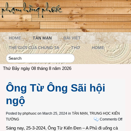
HOME
TẢN MẠN
BÀI VIẾT
THẾ GIỚI CỦA CHÚNG TA
THƠ
HOME
Thứ Bảy ngày 08 tháng 8 năm 2026
Ông Từ Ông Sãi hội
ngộ
Posted by
phphuoc
on March 25, 2024 in
TẢN MẠN
,
TRUNG HỌC KIẾN
on
TƯỜNG
Comments Off
Ông
Sáng nay, 25-3-2024, Ông Từ Kiến Đen – A Phủ đi uống cà
Từ