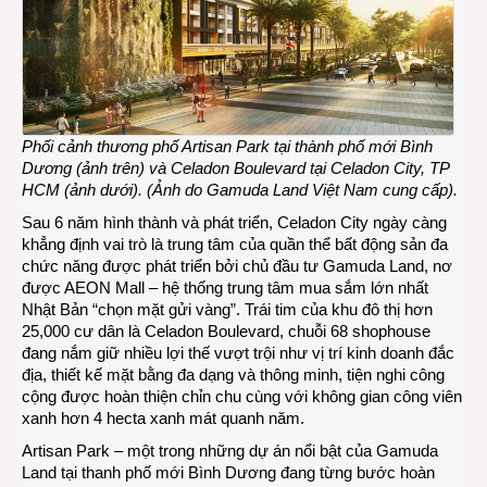
Phối cảnh thương phố Artisan Park tại thành phố mới Bình
Dương (ảnh trên) và Celadon Boulevard tại Celadon City, TP
HCM (ảnh dưới). (Ảnh do Gamuda Land Việt Nam cung cấp).
Sau 6 năm hình thành và phát triển, Celadon City ngày càng
khẳng định vai trò là trung tâm của quần thể bất động sản đa
chức năng được phát triển bởi chủ đầu tư Gamuda Land, nơ
được AEON Mall – hệ thống trung tâm mua sắm lớn nhất
Nhật Bản “chọn mặt gửi vàng”. Trái tim của khu đô thị hơn
25,000 cư dân là Celadon Boulevard, chuỗi 68 shophouse
đang nắm giữ nhiều lợi thế vượt trội như vị trí kinh doanh đắc
địa, thiết kế mặt bằng đa dạng và thông minh, tiện nghi công
cộng được hoàn thiện chỉn chu cùng với không gian công viên
xanh hơn 4 hecta xanh mát quanh năm.
Artisan Park – một trong những dự án nổi bật của Gamuda
Land tại thanh phố mới Bình Dương đang từng bước hoàn