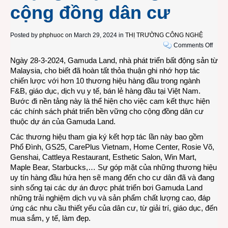
cộng đồng dân cư
Posted by
phphuoc
on March 29, 2024 in
THỊ TRƯỜNG CÔNG NGHỆ
on
Comments Off
Gam
Ngày 28-3-2024, Gamuda Land, nhà phát triển bất động sản từ
Land
Malaysia, cho biết đã hoàn tất thỏa thuận ghi nhớ hợp tác
Việt
chiến lược với hơn 10 thương hiệu hàng đầu trong ngành
Nam
F&B, giáo dục, dịch vụ y tế, bán lẻ hàng đầu tại Việt Nam.
hợp
Bước đi nền tảng này là thể hiện cho việc cam kết thực hiện
tác
các chính sách phát triển bền vững cho cộng đồng dân cư
với
thuộc dự án của Gamuda Land.
các
Các thương hiệu tham gia ký kết hợp tác lần này bao gồm
đối
Phổ Đình, GS25, CarePlus Vietnam, Home Center, Rosie Võ,
tác
Genshai, Cattleya Restaurant, Esthetic Salon, Win Mart,
bán
Maple Bear, Starbucks,… Sự góp mặt của những thương hiệu
lẻ
uy tín hàng đầu hứa hẹn sẽ mang đến cho cư dân đã và đang
nâng
sinh sống tại các dự án được phát triển bơi Gamuda Land
cao
những trải nghiệm dịch vụ và sản phẩm chất lượng cao, đáp
chất
ứng các nhu cầu thiết yếu của dân cư, từ giải trí, giáo dục, đến
lượn
mua sắm, y tế, làm đẹp.
cuộc