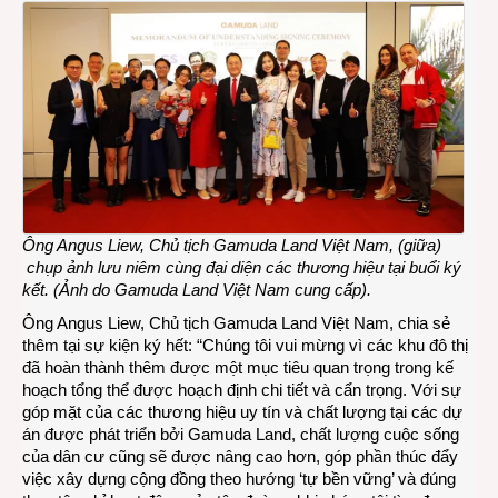
sống
cho
cộng
đồng
dân
cư
Ông Angus Liew,
Chủ tịch Gamuda Land Việt Nam, (giữa)
chụp ảnh lưu niêm cùng đại diện các thương hiệu tại buổi ký
kết. (Ảnh do Gamuda Land Việt Nam cung cấp).
Ông Angus Liew, Chủ tịch Gamuda Land Việt Nam, chia sẻ
thêm tại sự kiện ký hết: “Chúng tôi vui mừng vì các khu đô thị
đã hoàn thành thêm được một mục tiêu quan trọng trong kế
hoạch tổng thể được hoạch định chi tiết và cẩn trọng. Với sự
góp mặt của các thương hiệu uy tín và chất lượng tại các dự
án được phát triển bởi Gamuda Land, chất lượng cuộc sống
của dân cư cũng sẽ được nâng cao hơn, góp phần thúc đẩy
việc xây dựng cộng đồng theo hướng ‘tự bền vững’ và đúng