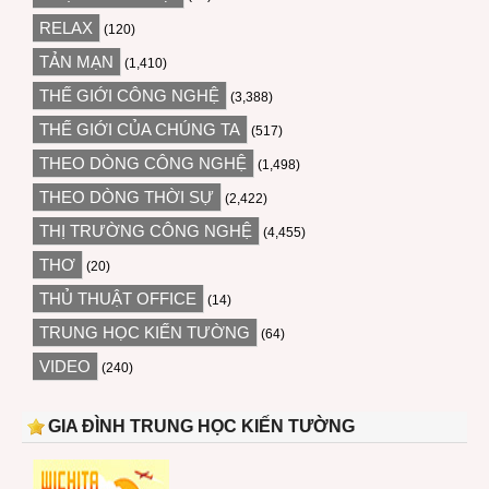
RELAX
(120)
TẢN MẠN
(1,410)
THẾ GIỚI CÔNG NGHỆ
(3,388)
THẾ GIỚI CỦA CHÚNG TA
(517)
THEO DÒNG CÔNG NGHỆ
(1,498)
THEO DÒNG THỜI SỰ
(2,422)
THỊ TRƯỜNG CÔNG NGHỆ
(4,455)
THƠ
(20)
THỦ THUẬT OFFICE
(14)
TRUNG HỌC KIẾN TƯỜNG
(64)
VIDEO
(240)
GIA ĐÌNH TRUNG HỌC KIẾN TƯỜNG