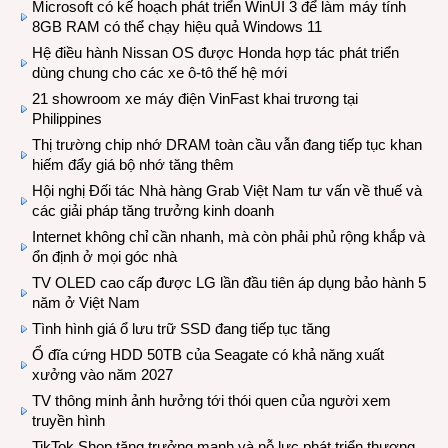
Microsoft có kế hoạch phát triển WinUI 3 để làm máy tính
8GB RAM có thể chạy hiệu quả Windows 11
Hệ điều hành Nissan OS được Honda hợp tác phát triển
dùng chung cho các xe ô-tô thế hệ mới
21 showroom xe máy điện VinFast khai trương tại
Philippines
Thị trường chip nhớ DRAM toàn cầu vẫn đang tiếp tục khan
hiếm đẩy giá bộ nhớ tăng thêm
Hội nghị Đối tác Nhà hàng Grab Việt Nam tư vấn về thuế và
các giải pháp tăng trưởng kinh doanh
Internet không chỉ cần nhanh, mà còn phải phủ rộng khắp và
ổn định ở mọi góc nhà
TV OLED cao cấp được LG lần đầu tiên áp dụng bảo hành 5
năm ở Việt Nam
Tình hình giá ổ lưu trữ SSD đang tiếp tục tăng
Ổ đĩa cứng HDD 50TB của Seagate có khả năng xuất
xưởng vào năm 2027
TV thông minh ảnh hưởng tới thói quen của người xem
truyền hình
TikTok Shop tăng trưởng mạnh và nỗ lực phát triển thương