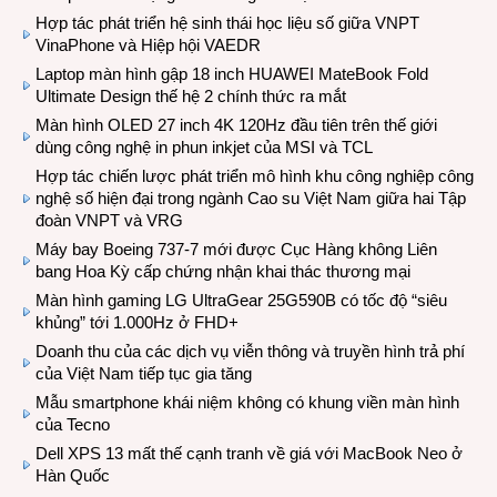
Hợp tác phát triển hệ sinh thái học liệu số giữa VNPT
VinaPhone và Hiệp hội VAEDR
Laptop màn hình gập 18 inch HUAWEI MateBook Fold
Ultimate Design thế hệ 2 chính thức ra mắt
Màn hình OLED 27 inch 4K 120Hz đầu tiên trên thế giới
dùng công nghệ in phun inkjet của MSI và TCL
Hợp tác chiến lược phát triển mô hình khu công nghiệp công
nghệ số hiện đại trong ngành Cao su Việt Nam giữa hai Tập
đoàn VNPT và VRG
Máy bay Boeing 737-7 mới được Cục Hàng không Liên
bang Hoa Kỳ cấp chứng nhận khai thác thương mại
Màn hình gaming LG UltraGear 25G590B có tốc độ “siêu
khủng” tới 1.000Hz ở FHD+
Doanh thu của các dịch vụ viễn thông và truyền hình trả phí
của Việt Nam tiếp tục gia tăng
Mẫu smartphone khái niệm không có khung viền màn hình
của Tecno
Dell XPS 13 mất thế cạnh tranh về giá với MacBook Neo ở
Hàn Quốc