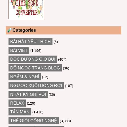
Categories
BÀI HÁT YÊU THÍCH
(6)
BÀI VIẾT
(1,196)
DỌC ĐƯỜNG GIÓ BỤI
(407)
ĐỖ NGỌC TRANG BLOG
(36)
NGẪM & NGHĨ
(12)
NGƯỢC XUÔI DÒNG ĐỜI
(107)
NHẬT KÝ GHI VỘI
(36)
RELAX
(120)
TẢN MẠN
(1,410)
THẾ GIỚI CÔNG NGHỆ
(3,388)