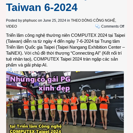
Taiwan 6-2024
Posted by
phphuoc
on June 25, 2024 in
THEO DÒNG CÔNG NGHỆ
,
on
VIDEO
Comments Off
VIDE
Triển lãm công nghệ thường niên COMPUTEX 2024 tại Taipei
Nhữn
(Taiwan) diễn ra từ ngày 4 đến ngày 7-6-2024 tại Trung tâm
cô
Triển lãm Quốc gia Taipei (Taipei Nangang Exhibition Center –
gái
TaiNEX). Với chủ đề thời thượng “Connecting AI” (Kết nối trí
PG
tuệ nhân tạo), COMPUTEX Taipei 2024 tràn ngập các sản
xinh
phẩm và giải pháp AI.
đẹp
tại
Triển
lãm
Công
nghệ
COM
Taipe
2024
Taiw
6-