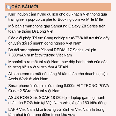
CÁC BÀI MỚI
Khơi nguồn cảm hứng du lịch cho du khách Việt thông qua
trải nghiệm pop-up cà phê từ Booking.com và Mille Mille
Mở bán smartphone gập Samsung Galaxy Z8 Series trên
toàn hệ thống Di Động Việt
Các giải pháp Trí tuệ Công nghiệp từ AVEVA hỗ trợ thúc đẩy
chuyển đổi số ngành công nghiệp Việt Nam
Bộ đôi smartphone Xiaomi REDMI 17 Series với pin
7.500mAh ra mắt thị trường Việt Nam
Moonfolks ra mắt tại Việt Nam thúc đẩy hành trình của các
thương hiệu Việt vươn tầm ASEAN
Alibaba.com ra mắt nền tảng AI tác nhân cho doanh nghiệp
Accio Work ở Việt Nam
Smartphone “siêu pin siêu mỏng 8.000mAh” TECNO POVA
Curve 2 5Gra mắt tại Việt Nam
ASUS ROG Strix SCAR 18 (2026) – laptop gaming mạnh
nhất của ROG bán tại Việt Nam với giá gần 180 triệu đồng
LAPP Việt Nam khai trương với định vị Việt Nam là trung
tâm phát triển trọng điểm trong khu vực