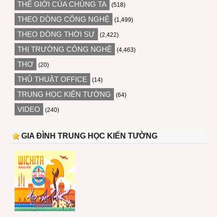
THẾ GIỚI CỦA CHÚNG TA
(518)
THEO DÒNG CÔNG NGHỆ
(1,499)
THEO DÒNG THỜI SỰ
(2,422)
THỊ TRƯỜNG CÔNG NGHỆ
(4,463)
THƠ
(20)
THỦ THUẬT OFFICE
(14)
TRUNG HỌC KIẾN TƯỜNG
(64)
VIDEO
(240)
GIA ĐÌNH TRUNG HỌC KIẾN TƯỜNG