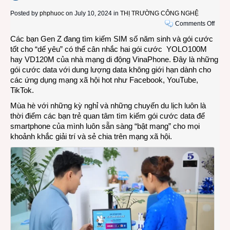
Posted by
phphuoc
on July 10, 2024 in
THỊ TRƯỜNG CÔNG NGHỆ
on
Comments Off
Nhữn
Các bạn Gen Z đang tìm kiếm SIM số năm sinh và gói cước
gói
tốt cho “dế yêu” có thể cân nhắc hai gói cước YOLO100M
cước
hay VD120M của nhà mạng di động VinaPhone. Đây là những
data
gói cước data với dung lượng data không giới hạn dành cho
“khủn
các ứng dụng mạng xã hội hot như Facebook, YouTube,
của
TikTok.
Vina
Mùa hè với những kỳ nghỉ và những chuyến du lịch luôn là
dành
thời điểm các bạn trẻ quan tâm tìm kiếm gói cước data để
cho
smartphone của mình luôn sẵn sàng “bật mạng” cho mọi
giới
khoảnh khắc giải trí và sẻ chia trên mạng xã hội.
trẻ