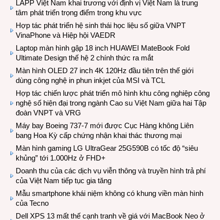
LAPP Việt Nam khai trương với định vị Việt Nam là trung
tâm phát triển trọng điểm trong khu vực
Hợp tác phát triển hệ sinh thái học liệu số giữa VNPT
VinaPhone và Hiệp hội VAEDR
Laptop màn hình gập 18 inch HUAWEI MateBook Fold
Ultimate Design thế hệ 2 chính thức ra mắt
Màn hình OLED 27 inch 4K 120Hz đầu tiên trên thế giới
dùng công nghệ in phun inkjet của MSI và TCL
Hợp tác chiến lược phát triển mô hình khu công nghiệp công
nghệ số hiện đại trong ngành Cao su Việt Nam giữa hai Tập
đoàn VNPT và VRG
Máy bay Boeing 737-7 mới được Cục Hàng không Liên
bang Hoa Kỳ cấp chứng nhận khai thác thương mại
Màn hình gaming LG UltraGear 25G590B có tốc độ “siêu
khủng” tới 1.000Hz ở FHD+
Doanh thu của các dịch vụ viễn thông và truyền hình trả phí
của Việt Nam tiếp tục gia tăng
Mẫu smartphone khái niệm không có khung viền màn hình
của Tecno
Dell XPS 13 mất thế cạnh tranh về giá với MacBook Neo ở