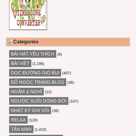
Categories
BÀI HÁT YÊU THÍCH
(6)
BÀI VIẾT
(1,196)
DỌC ĐƯỜNG GIÓ BỤI
(407)
ĐỖ NGỌC TRANG BLOG
(36)
NGẪM & NGHĨ
(12)
NGƯỢC XUÔI DÒNG ĐỜI
(107)
NHẬT KÝ GHI VỘI
(36)
RELAX
(120)
TẢN MẠN
(1,410)