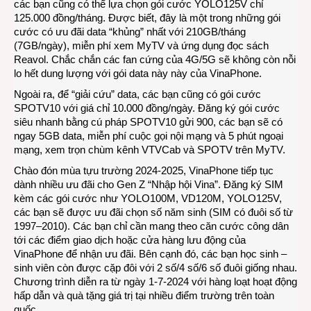
các bạn cũng có thể lựa chọn gói cước YOLO125V chỉ
125.000 đồng/tháng. Được biết, đây là một trong những gói
cước có ưu đãi data “khủng” nhất với 210GB/tháng
(7GB/ngày), miễn phí xem MyTV và ứng dụng đọc sách
Reavol. Chắc chắn các fan cứng của 4G/5G sẽ không còn nỗi
lo hết dung lượng với gói data này này của VinaPhone.
Ngoài ra, để “giải cứu” data, các bạn cũng có gói cước
SPOTV10 với giá chỉ 10.000 đồng/ngày. Đăng ký gói cước
siêu nhanh bằng cú pháp SPOTV10 gửi 900, các bạn sẽ có
ngay 5GB data, miễn phí cuộc gọi nội mạng và 5 phút ngoại
mạng, xem trọn chùm kênh VTVCab và SPOTV trên MyTV.
Chào đón mùa tựu trường 2024-2025, VinaPhone tiếp tục
dành nhiều ưu đãi cho Gen Z “Nhập hội Vina”. Đăng ký SIM
kèm các gói cước như YOLO100M, VD120M, YOLO125V,
các bạn sẽ được ưu đãi chọn số năm sinh (SIM có đuôi số từ
1997–2010). Các bạn chỉ cần mang theo căn cước công dân
tới các điểm giao dịch hoặc cửa hàng lưu động của
VinaPhone để nhận ưu đãi. Bên cạnh đó, các bạn học sinh –
sinh viên còn được cặp đôi với 2 số/4 số/6 số đuôi giống nhau.
Chương trình diễn ra từ ngày 1-7-2024 với hàng loạt hoạt động
hấp dẫn và quà tặng giá trị tại nhiều điểm trường trên toàn
quốc.