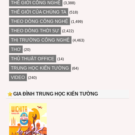
THẾ GIỚI CÔNG NGHỆ
(3,388)
THẾ GIỚI CỦA CHÚNG TA
(518)
THEO DÒNG CÔNG NGHỆ
(1,499)
THEO DÒNG THỜI SỰ
(2,422)
THỊ TRƯỜNG CÔNG NGHỆ
(4,463)
THƠ
(20)
THỦ THUẬT OFFICE
(14)
TRUNG HỌC KIẾN TƯỜNG
(64)
VIDEO
(240)
GIA ĐÌNH TRUNG HỌC KIẾN TƯỜNG