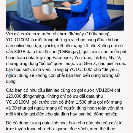
Với giá cước cực mềm chỉ hơn 3k/ngày (100k/tháng),
YOLO100M là một trong những lựa chọn hàng đầu khi bạn
cần online học tập, giải trí, kết nối mạng xã hội. Không chỉ có
sẵn 30GB data tốc độ cao (1GB/ngày), gói cước còn miễn phí
hoàn toàn data truy cập Facebook, YouTube, TikTok, MyTV,
những ứng dụng “bỏ túi” quen thuộc với Gen Z, đặc biệt là các
bạn học sinh, sinh viên. Trang bị YOLO100M cho “dế yêu”,
người dùng sẽ không còn phải bận tâm đến dung lượng sử
dụng.
Các bạn có nhu cầu liên lạc cũng có gói cước VD120M chỉ
120.000 đồng/tháng. Không chỉ có ưu đãi data như
YOLO100M, gói cước còn có thêm 1.500 phút gọi nội mạng
và 30 phút gọi ngoại mạng để người dùng hoàn toàn yên tâm
mỗi khi cần gọi điện cho gia đình hay bạn bè, đồng nghiệp.
Để có dung lượng data linh hoạt hơn cho các nhu cầu giải trí
trực tuyến khác như chơi game, đọc sách, xem thể thao …