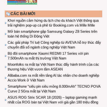
CÁC BÀI MỚI
Khơi nguồn cảm hứng du lịch cho du khách Việt thông qua
trải nghiệm pop-up cà phê từ Booking.com và Mille Mille
Mở bán smartphone gập Samsung Galaxy Z8 Series trên
toàn hệ thống Di Động Việt
Các giải pháp Trí tuệ Công nghiệp từ AVEVA hỗ trợ thúc đẩy
chuyển đổi số ngành công nghiệp Việt Nam
Bộ đôi smartphone Xiaomi REDMI 17 Series với pin
7.500mAh ra mắt thị trường Việt Nam
Moonfolks ra mắt tại Việt Nam thúc đẩy hành trình của các
thương hiệu Việt vươn tầm ASEAN
Alibaba.com ra mắt nền tảng AI tác nhân cho doanh nghiệp
Accio Work ở Việt Nam
Smartphone “siêu pin siêu mỏng 8.000mAh” TECNO POVA
Curve 2 5Gra mắt tại Việt Nam
ASUS ROG Strix SCAR 18 (2026) – laptop gaming mạnh
nhất của ROG bán tại Việt Nam với giá gần 180 triệu đồng