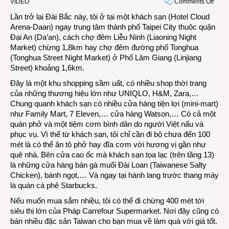
on
VIDEO
Comments Off
VIDE
Lần trở lại Đài Bắc này, tôi ở tại một khách sạn (Hotel Cloud
Thán
Arena-Daan) ngay trung tâm thành phố Taipei City thuộc quận
Sáu
Đại An (Da’an), cách chợ đêm Liễu Ninh (Liaoning Night
trời
Market) chừng 1,8km hay chợ đêm đường phố Tonghua
mưa,
(Tonghua Street Night Market) ở Phố Lâm Giang (Linjiang
trời
Street) khoảng 1,6km.
mưa
Đây là một khu shopping sầm uất, có nhiều shop thời trang
khôn
của những thương hiệu lớn như UNIQLO, H&M, Zara,…
dứt…
Chung quanh khách sạn có nhiều cửa hàng tiện lợi (mini-mart)
ở
như Family Mart, 7 Eleven,… cửa hàng Watson,… Có cả một
Đài
quán phở và một tiệm cơm bình dân do người Việt nấu và
Bắc
phục vụ. Vì thế từ khách sạn, tôi chỉ cần đi bộ chưa đến 100
mét là có thể ăn tô phở hay đĩa cơm với hương vị gần như
quê nhà. Bên cửa cao ốc mà khách sạn tọa lạc (trên tầng 13)
là những cửa hàng bán gà muối Đài Loan (Taiwanese Salty
Chicken), bánh ngọt,… Và ngay tại hành lang trước thang máy
là quán cà phê Starbucks.
Nếu muốn mua sắm nhiều, tôi có thể đi chừng 400 mét tới
siêu thị lớn của Pháp Carrefour Supermarket. Nơi đây cũng có
bán nhiều đặc sản Taiwan cho bạn mua về làm quà với giá tốt.