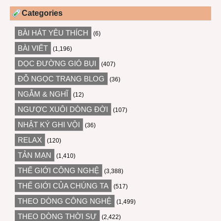
Categories
BÀI HÁT YÊU THÍCH
(6)
BÀI VIẾT
(1,196)
DỌC ĐƯỜNG GIÓ BỤI
(407)
ĐỖ NGỌC TRANG BLOG
(36)
NGẪM & NGHĨ
(12)
NGƯỢC XUÔI DÒNG ĐỜI
(107)
NHẬT KÝ GHI VỘI
(36)
RELAX
(120)
TẢN MẠN
(1,410)
THẾ GIỚI CÔNG NGHỆ
(3,388)
THẾ GIỚI CỦA CHÚNG TA
(517)
THEO DÒNG CÔNG NGHỆ
(1,499)
THEO DÒNG THỜI SỰ
(2,422)