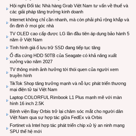
Hội nghị Đối tác Nhà hàng Grab Việt Nam tư vấn về thuế và
các giải pháp tăng trưởng kinh doanh
Internet không chỉ cần nhanh, mà còn phải phủ rộng khắp và
ổn định ở mọi góc nhà
TV OLED cao cấp được LG lần đầu tiên áp dụng bảo hành 5
năm ở Việt Nam
Tình hình giá ổ lưu trữ SSD đang tiếp tục tăng
Ổ đĩa cứng HDD 50TB của Seagate có khả năng xuất
xưởng vào năm 2027
TV thông minh ảnh hưởng tới thói quen của người xem
truyền hình
TikTok Shop tăng trưởng mạnh và nỗ lực phát triển thương
mại điện tử tại Việt Nam
Laptop COLORFUL Rimbook L1 Plus mạnh mẽ với màn
hình 16 inch 2.5K
Bệnh viện Bay Orbis trở lại chăm sóc mắt cho người dân
Việt Nam qua sự hợp tác giữa FedEx và Orbis
Fortinet và Intel hợp tác phát triển chip xử lý an ninh mạng
SPU thế hệ mới