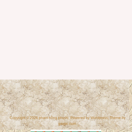
Copyright © 2026 phạm hồng phước. Powered by
Wordpress
, Theme by
gazpo.com
.