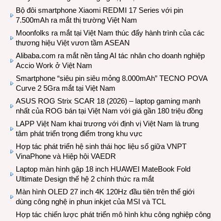
Bộ đôi smartphone Xiaomi REDMI 17 Series với pin
7.500mAh ra mắt thị trường Việt Nam
Moonfolks ra mắt tại Việt Nam thúc đẩy hành trình của các
thương hiệu Việt vươn tầm ASEAN
Alibaba.com ra mắt nền tảng AI tác nhân cho doanh nghiệp
Accio Work ở Việt Nam
Smartphone “siêu pin siêu mỏng 8.000mAh” TECNO POVA
Curve 2 5Gra mắt tại Việt Nam
ASUS ROG Strix SCAR 18 (2026) – laptop gaming mạnh
nhất của ROG bán tại Việt Nam với giá gần 180 triệu đồng
LAPP Việt Nam khai trương với định vị Việt Nam là trung
tâm phát triển trọng điểm trong khu vực
Hợp tác phát triển hệ sinh thái học liệu số giữa VNPT
VinaPhone và Hiệp hội VAEDR
Laptop màn hình gập 18 inch HUAWEI MateBook Fold
Ultimate Design thế hệ 2 chính thức ra mắt
Màn hình OLED 27 inch 4K 120Hz đầu tiên trên thế giới
dùng công nghệ in phun inkjet của MSI và TCL
Hợp tác chiến lược phát triển mô hình khu công nghiệp công