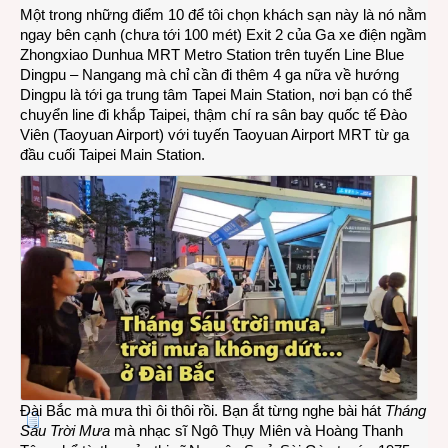
Một trong những điểm 10 để tôi chọn khách sạn này là nó nằm
ngay bên cạnh (chưa tới 100 mét) Exit 2 của Ga xe điện ngầm
Zhongxiao Dunhua MRT Metro Station trên tuyến Line Blue
Dingpu – Nangang mà chỉ cần đi thêm 4 ga nữa về hướng
Dingpu là tới ga trung tâm Tapei Main Station, nơi bạn có thể
chuyển line đi khắp Taipei, thậm chí ra sân bay quốc tế Đào
Viên (Taoyuan Airport) với tuyến Taoyuan Airport MRT từ ga
đầu cuối Taipei Main Station.
Đài Bắc mà mưa thì ôi thôi rồi. Bạn ắt từng nghe bài hát
Tháng
Sáu Trời Mưa
mà nhạc sĩ Ngô Thụy Miên và Hoàng Thanh