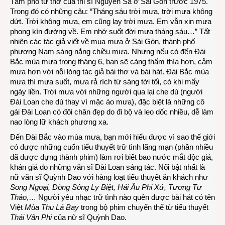
Tâm phổ từ thơ của thi sĩ Nguyên Sa ở Sài Gòn trước 1975.
Trong đó có những câu: “Tháng sáu trời mưa, trời mưa không
dứt. Trời không mưa, em cũng lạy trời mưa. Em vẫn xin mưa
phong kín đường về. Em nhớ suốt đời mưa tháng sáu…” Tất
nhiên các tác giả viết về mua mưa ở Sài Gòn, thành phố
phương Nam sáng nắng chiều mưa. Nhưng nếu có đến Đài
Bắc mùa mưa trong tháng 6, bạn sẽ càng thấm thía hơn, cảm
mưa hơn với nỗi lòng tác giả bài thơ và bài hát. Đài Bắc mùa
mưa thì mưa suốt, mưa rả rích từ sáng tới tối, có khi mấy
ngày liền. Trời mưa với những người qua lại che dù (người
Đài Loan che dù thay vì mặc áo mưa), đặc biệt là những cô
gái Đài Loan có đôi chân đẹp do đi bộ và leo dốc nhiều, dễ làm
nao lòng lữ khách phương xa.
Đến Đài Bắc vào mùa mưa, bạn mới hiểu được vì sao thế giới
có được những cuốn tiểu thuyết trữ tình lãng mạn (phần nhiều
đã được dựng thành phim) làm rơi biết bao nước mắt độc giả,
khán giả do những văn sĩ Đài Loan sáng tác. Nổi bật nhất là
nữ văn sĩ Quỳnh Dao với hàng loạt tiểu thuyết ăn khách như
Song Ngoại, Dòng Sông Ly Biệt, Hải Âu Phi Xứ, Tương Tư
Thảo
,… Người yêu nhạc trữ tình nào quên được bài hát có tên
Việt
Mùa Thu Lá Bay
trong bộ phim chuyển thể từ tiểu thuyết
Thái Vân Phi
của nữ sĩ Quỳnh Dao.