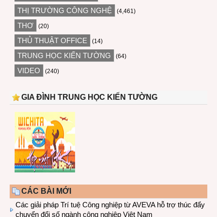
THỊ TRƯỜNG CÔNG NGHỆ
(4,461)
THƠ
(20)
THỦ THUẬT OFFICE
(14)
TRUNG HỌC KIẾN TƯỜNG
(64)
VIDEO
(240)
GIA ĐÌNH TRUNG HỌC KIẾN TƯỜNG
CÁC BÀI MỚI
Các giải pháp Trí tuệ Công nghiệp từ AVEVA hỗ trợ thúc đẩy
chuyển đổi số ngành công nghiệp Việt Nam