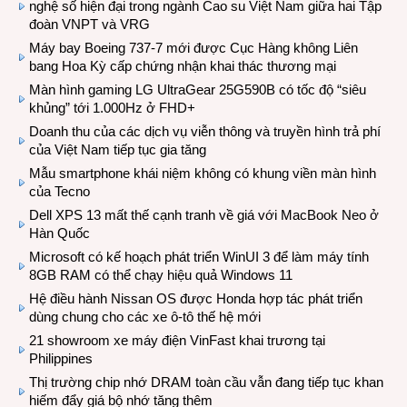
nghệ số hiện đại trong ngành Cao su Việt Nam giữa hai Tập
đoàn VNPT và VRG
Máy bay Boeing 737-7 mới được Cục Hàng không Liên
bang Hoa Kỳ cấp chứng nhận khai thác thương mại
Màn hình gaming LG UltraGear 25G590B có tốc độ “siêu
khủng” tới 1.000Hz ở FHD+
Doanh thu của các dịch vụ viễn thông và truyền hình trả phí
của Việt Nam tiếp tục gia tăng
Mẫu smartphone khái niệm không có khung viền màn hình
của Tecno
Dell XPS 13 mất thế cạnh tranh về giá với MacBook Neo ở
Hàn Quốc
Microsoft có kế hoạch phát triển WinUI 3 để làm máy tính
8GB RAM có thể chạy hiệu quả Windows 11
Hệ điều hành Nissan OS được Honda hợp tác phát triển
dùng chung cho các xe ô-tô thế hệ mới
21 showroom xe máy điện VinFast khai trương tại
Philippines
Thị trường chip nhớ DRAM toàn cầu vẫn đang tiếp tục khan
hiếm đẩy giá bộ nhớ tăng thêm