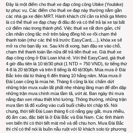
Đây là một điểm cho thuê xe đạp công cộng Ubike (Youbike)
tự phục vụ. Các điểm cho thuê xe đạp này thường nằm gần
các nhà ga xe điện MRT. Hành khách chỉ cần ra khỏi ga Metro
là có thể thuê xe đạp chạy đi đâu đó và có thể trả lại xe tại bất
cứ điểm nào trong thành phố. Việc thuê xe rất đơn giản, chỉ
cần nhấn công tắc mở trên bảng đồng hồ xe rồi chạm thẻ
thanh toán (như các thẻ trả trước EasyCard,…), khóa xe sẽ
mở ra cho bạn lấy xe. Sau khi đi xong, bạn đậu xe vào chỗ,
chạm thẻ thanh toán lần nữa để trả tiền thuê xe. Giá thuê xe
đạp công cộng ở Đài Loan khá rẻ. Với thẻ EasyCard, giá thuê
4 giờ đầu tiên là 10 tệ/30 phút (1 NTD = 750 VND), từ tiếng thứ
4-8 là 20 tệ/30ph và trên 8 tiếng là 40 tệ/30ph. Mùa mưa ở Đài
Bắc kéo dài từ tháng 6 đến tháng 10 hằng năm. Mùa mưa ở
Đài Loan cũng là mùa hè. Tháng 6 cũng là lúc chấm dứt
những trận mưa xuân lất phất nhẹ nhàng lãng mạn để dồn dập
những trận mưa chính mùa tầm tã, ướt át. Ban ngày thì mưa
nắng đan xen nhau thiệt khó lường. Thông thường, những trận
mưa tầm tã đổ xuống vào cuối buổi chiều tới chập tối. Nói
chung, thời tiết Đài Loan tháng 6 có nắng gay gắt, mưa nhiều,
độ ẩm cao, đặc biệt là ở Đài Bắc và Đài Nam. Các tỉnh thành
ven biển thì có thời tiết mát mẻ và dễ chịu hơn. Mưa Đài Bắc
thì chỉ có thể nói là buồn nẫu ruột với lữ khách solo từ phương