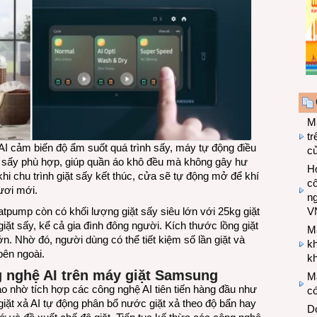
M
tr
I cảm biến độ ẩm suốt quá trình sấy, máy tự động điều
c
khí sấy phù hợp, giúp quần áo khô đều mà không gây hư
Hợ
 khi chu trình giặt sấy kết thúc, cửa sẽ tự động mở để khí
cô
tươi mới.
n
pump còn có khối lượng giặt sấy siêu lớn với 25kg giặt
V
iặt sấy, kể cả gia đình đông người. Kích thước lồng giặt
M
n. Nhờ đó, người dùng có thể tiết kiệm số lần giặt và
k
bên ngoài.
kh
ng nghệ AI trên máy giặt Samsung
M
 nhờ tích hợp các công nghệ AI tiên tiến hàng đầu như
có
giặt xả AI tự động phân bổ nước giặt xả theo độ bẩn hay
Do