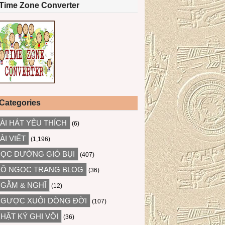
Time Zone Converter
Categories
ÀI HÁT YÊU THÍCH
(6)
ÀI VIẾT
(1,196)
ỌC ĐƯỜNG GIÓ BỤI
(407)
Ỗ NGỌC TRANG BLOG
(36)
GẪM & NGHĨ
(12)
GƯỢC XUÔI DÒNG ĐỜI
(107)
HẬT KÝ GHI VỘI
(36)