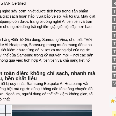
STAR Certified
R
ông nghệ sấy bơm nhiệt được tích hợp trong sản phẩm
T
 giặt sạch hoàn hảo, vừa bảo vệ sợi vải tối ưu. Máy giặt
T
ump còn được trang bị công nghệ AI tiên tiến và trạm
 cho người dùng trải nghiệm giặt giũ hiện đại hơn bao
T
T
àng Điện tử Gia dụng, Samsung Vina, cho biết: “Với
T
oke AI Heatpump, Samsung mong muốn mang đến cho
 và tiết kiệm chưa từng có, vượt xa mong đợi của người
T
 vị thế của Samsung trong kỷ nguyên mới – nơi các sản
ng qua việc tích hợp AI tiên tiến và khả năng kết nối
T
ệt toàn diện: không chỉ sạch, nhanh mà
T
 bền chất liệu
hiết bị duy nhất, Samsung Bespoke AI Heatpump vẫn
V
riêng biệt mà người dùng không cần tốn công chuyển đồ
ơn. Ngoài ra, người dùng có thể tiết kiệm không gian, tối
i thất.