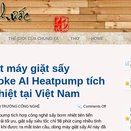
THẾ GIỚI CỦA CHÚNG TA
THƠ
HOME
 máy giặt sấy
ke AI Heatpump tích
iệt tại Việt Nam
on
Ị TRƯỜNG CÔNG NGHỆ
Comments Off
Samsung
mp tích hợp công nghệ sấy bơm nhiệt tiên tiến
ra
 tối ưu, giặt sấy siêu tốc chỉ 98 phút cùng nhiều tính
mắt
au khi được ra mắt toàn cầu, dòng máy giặt sấy AI này đã
máy