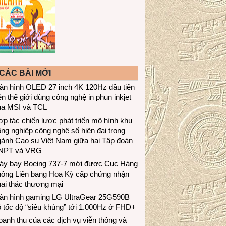
CÁC BÀI MỚI
àn hình OLED 27 inch 4K 120Hz đầu tiên
ên thế giới dùng công nghệ in phun inkjet
ủa MSI và TCL
p tác chiến lược phát triển mô hình khu
ng nghiệp công nghệ số hiện đại trong
gành Cao su Việt Nam giữa hai Tập đoàn
NPT và VRG
áy bay Boeing 737-7 mới được Cục Hàng
hông Liên bang Hoa Kỳ cấp chứng nhận
ai thác thương mại
àn hình gaming LG UltraGear 25G590B
 tốc độ “siêu khủng” tới 1.000Hz ở FHD+
anh thu của các dịch vụ viễn thông và