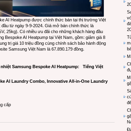
2
S
vớ
 AI Heatpump được chính thức bán tại thị trường Việt
đ
 đầu từ ngày 9-9-2024. Giá mở bán chính thức là
2
 25kg). Có nhiều ưu đãi cho những khách hàng đầu
Tủ
ng Bespoke AI Heatpump tại Việt Nam, gồm: giảm giá 8
m
ung trị giá 10 triệu đồng cùng chính sách bảo hành động
bá
site Samsung Việt Nam
là 67.890.179 đồng.
M
Ch
bơm nhiệt Samsung Bespoke AI Heatpump:
Tiếng Việt
đự
Mộ
 AI Laundry Combo, Innovative All-in-One Laundry
g
S
cù
đế
g cấp
C
gậ
N
Đ