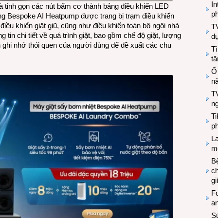
In
là tinh gọn các nút bấm cơ thành bảng điều khiển LED
ph
g Bespoke AI Heatpump được trang bị trạm điều khiển
iều khiển giặt giũ, cũng như điều khiển toàn bộ ngôi nhà
T
tin chi tiết về quá trình giặt, bao gồm chế độ giặt, lượng
d
n ghi nhớ thói quen của người dùng để đề xuất các chu
Tì
tă
Ổ
n
TV
n
T
ph
L
mẽ
Bệ
c
g
Fo
a
Sứ