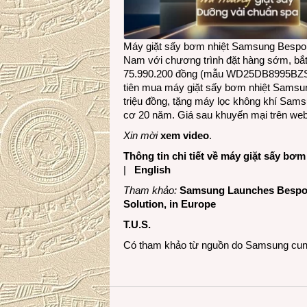
Máy giặt sấy bơm nhiệt Samsung Bespoke
Nam với chương trình đặt hàng sớm, bắt
75.990.200 đồng (mẫu WD25DB8995BZSV,
tiên mua máy giặt sấy bơm nhiệt Samsu
triệu đồng, tặng máy lọc không khí Sams
cơ 20 năm. Giá sau khuyến mại trên
web
Xin mời
xem video
.
Thông tin chi tiết về máy giặt sấy 
|
English
Tham khảo:
Samsung Launches Bespoke
Solution, in Europe
T.U.S.
Có tham khảo từ nguồn do Samsung cun