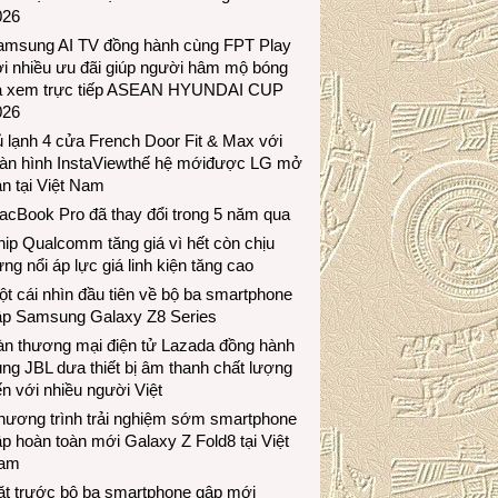
026
amsung AI TV đồng hành cùng FPT Play
i nhiều ưu đãi giúp người hâm mộ bóng
á xem trực tiếp ASEAN HYUNDAI CUP
026
 lạnh 4 cửa French Door Fit & Max với
àn hình InstaViewthế hệ mớiđược LG mở
n tại Việt Nam
acBook Pro đã thay đổi trong 5 năm qua
ip Qualcomm tăng giá vì hết còn chịu
ng nổi áp lực giá linh kiện tăng cao
t cái nhìn đầu tiên về bộ ba smartphone
ập Samsung Galaxy Z8 Series
àn thương mại điện tử Lazada đồng hành
ng JBL dưa thiết bị âm thanh chất lượng
n với nhiều người Việt
hương trình trải nghiệm sớm smartphone
p hoàn toàn mới Galaxy Z Fold8 tại Việt
am
ặt trước bộ ba smartphone gập mới