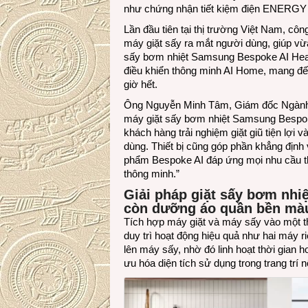
như chứng nhận tiết kiệm điện ENERGY 
Lần đầu tiên tại thị trường Việt Nam, c
máy giặt sấy ra mắt người dùng, giúp vừa
sấy bơm nhiệt Samsung Bespoke AI Heatp
điều khiển thông minh AI Home, mang đến
giờ hết.
Ông Nguyễn Minh Tâm, Giám đốc Ngành h
máy giặt sấy bơm nhiệt Samsung Besp
khách hàng trải nghiệm giặt giũ tiện lợi
dùng. Thiết bị cũng góp phần khẳng định
phẩm Bespoke AI đáp ứng mọi nhu cầu thô
thông minh.”
Giải pháp giặt sấy bơm nhi
còn dưỡng áo quần bền màu,
Tích hợp máy giặt và máy sấy vào một t
duy trì hoạt động hiệu quả như hai máy 
lên máy sấy, nhờ đó linh hoạt thời gian h
ưu hóa diện tích sử dụng trong trang trí nộ