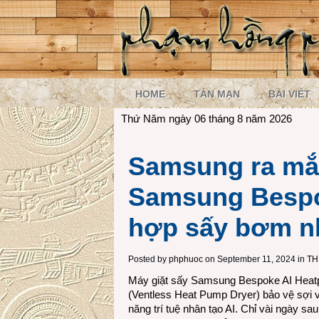
HOME
TẢN MẠN
BÀI VIẾT
Thứ Năm ngày 06 tháng 8 năm 2026
Samsung ra mắt
Samsung Bespo
hợp sấy bơm nh
Posted by
phphuoc
on September 11, 2024 in
TH
Máy giặt sấy Samsung Bespoke AI Heatpu
(Ventless Heat Pump Dryer) bảo vệ sợi vải
năng trí tuệ nhân tạo AI. Chỉ vài ngày s