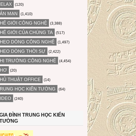
ELAX
(120)
ẢN MẠN
(1,410)
HẾ GIỚI CÔNG NGHỆ
(3,388)
HẾ GIỚI CỦA CHÚNG TA
(517)
HEO DÒNG CÔNG NGHỆ
(1,497)
HEO DÒNG THỜI SỰ
(2,422)
HỊ TRƯỜNG CÔNG NGHỆ
(4,454)
THƠ
(20)
HỦ THUẬT OFFICE
(14)
RUNG HỌC KIẾN TƯỜNG
(64)
IDEO
(240)
GIA ĐÌNH TRUNG HỌC KIẾN
TƯỜNG