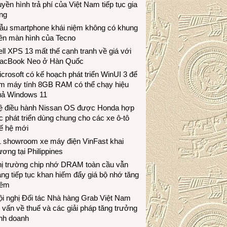
uyền hình trả phí của Việt Nam tiếp tục gia
ng
ẫu smartphone khái niệm không có khung
iền màn hình của Tecno
ll XPS 13 mất thế cạnh tranh về giá với
acBook Neo ở Hàn Quốc
crosoft có kế hoạch phát triển WinUI 3 để
àm máy tính 8GB RAM có thể chạy hiệu
uả Windows 11
ệ điều hành Nissan OS được Honda hợp
c phát triển dùng chung cho các xe ô-tô
ế hệ mới
1 showroom xe máy điện VinFast khai
ương tại Philippines
hị trường chip nhớ DRAM toàn cầu vẫn
ng tiếp tục khan hiếm đẩy giá bộ nhớ tăng
hêm
i nghị Đối tác Nhà hàng Grab Việt Nam
 vấn về thuế và các giải pháp tăng trưởng
inh doanh