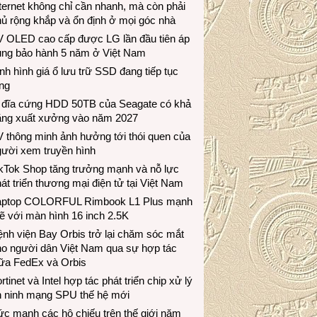
ternet không chỉ cần nhanh, mà còn phải
ủ rộng khắp và ổn định ở mọi góc nhà
V OLED cao cấp được LG lần đầu tiên áp
ụng bảo hành 5 năm ở Việt Nam
nh hình giá ổ lưu trữ SSD đang tiếp tục
ng
 đĩa cứng HDD 50TB của Seagate có khả
ăng xuất xưởng vào năm 2027
 thông minh ảnh hưởng tới thói quen của
gười xem truyền hình
ikTok Shop tăng trưởng mạnh và nỗ lực
át triển thương mại điện tử tại Việt Nam
aptop COLORFUL Rimbook L1 Plus mạnh
 với màn hình 16 inch 2.5K
nh viện Bay Orbis trở lại chăm sóc mắt
ho người dân Việt Nam qua sự hợp tác
iữa FedEx và Orbis
rtinet và Intel hợp tác phát triển chip xử lý
n ninh mạng SPU thế hệ mới
c mạnh các hộ chiếu trên thế giới năm