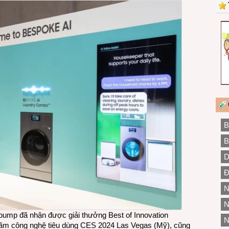
B
B
D
Đ
N
N
ump đã nhận được giải thưởng Best of Innovation
N
ển lãm công nghệ tiêu dùng CES 2024 Las Vegas (Mỹ), cũng