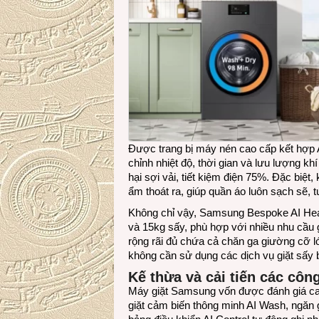
Được trang bị máy nén cao cấp kết hợp A
chỉnh nhiệt độ, thời gian và lưu lượng 
hại sợi vải, tiết kiệm điện 75%. Đặc biệt,
ẩm thoát ra, giúp quần áo luôn sạch sẽ, 
Không chỉ vậy, Samsung Bespoke AI Heat
và 15kg sấy, phù hợp với nhiều nhu cầu g
rộng rãi đủ chứa cả chăn ga giường cỡ lớ
không cần sử dụng các dịch vụ giặt sấy 
Kế thừa và cải tiến các cô
Máy giặt Samsung vốn được đánh giá cao
giặt cảm biến thông minh AI Wash, ngăn 