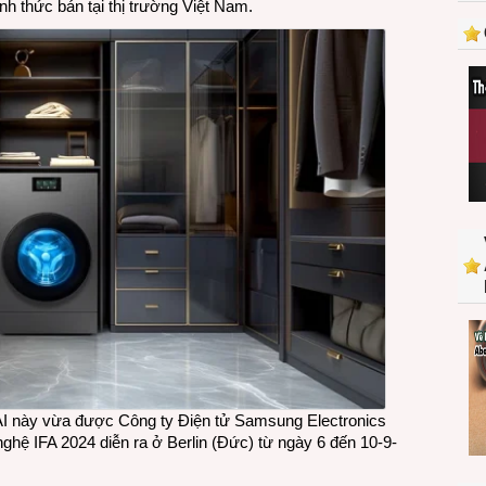
 thức bán tại thị trường Việt Nam.
giặt
sấy
Samsung
Bespoke
AI
Heatpump
tích
hợp
sấy
bơm
nhiệt
tại
Việt
Nam
 AI này vừa được Công ty Điện tử Samsung Electronics
nghệ IFA 2024 diễn ra ở Berlin (Đức) từ ngày 6 đến 10-9-