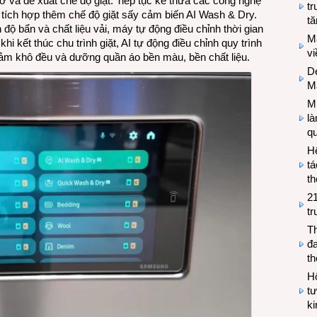
hớ và đề xuất chế độ giặt. Tiếp tục kế thừa các công nghệ
tr
ích hợp thêm chế độ giặt sấy cảm biến AI Wash & Dry.
tă
độ bẩn và chất liệu vải, máy tự động điều chỉnh thời gian
M
i kết thúc chu trình giặt, AI tự động điều chỉnh quy trình
v
 đảm khô đều và dưỡng quần áo bền màu, bền chất liệu.
De
M
Mi
l
q
H
tá
th
2
tr
T
đa
t
Hộ
tư
k