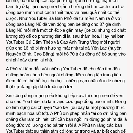
lẫn nữ, đã đi khắp các địa phương bị ảnh hưởng, thậm chí
bám trụ ở lại tại những nơi bị ảnh hưởng để tìm cách cứu trợ
đồng bào mình một cách thiết thực và hiệu quả nhất có thể
được. Như YouTuber Bà Bán Phở đã từ miền Nam ra ở với
đồng bào Làng Nủ đã vận động bạn bè tặng cho 37 gia đình
Làng Nủ mỗi nhà một chiếc xe gắn máy (xe cũ nhưng có chất
lượng tốt) để có phương tiện đi lại sau thảm họa. Hay hai bạn
YouTuber Cú Đấm Thép và Cao Anh Trung Vlog mỗi người
giúp cho 16 hộ bị ảnh hưởng mất nhà tại xã Yên Lạc (huyện
Nguyên Bình, Cao Bằng) mỗi hộ 70 triệu đồng để bổ sung vào
chi phí xây dựng lại nhà.
A Phủ rất tâm đắc với những YouTuber đã chu đáo tìm đến
những hoàn cảnh bên ngoài những điểm nóng tập trung tiêu
điểm để có thể hỗ trợ cho họ – những nạn nhân đơn lẻ nhưng
thật sự đang gặp khó khăn quá lớn.
Xin cộng đồng mạng nếu không tiếp sức thì cũng nên để yên
cho các YouTuber đó làm việc cứu giúp đồng bào mình. Đừng
có lạm dụng cái chuyện “sao kê” (dù đây là một phương thức
minh bạch hóa rất tốt). A Phủ xin phép nhắn “ai đó ơi” rằng bạn
chẳng cần làm chi hết, chỉ cần bạn ngồi im đừng gõ phím đã là
công đức vô lượng cho bá tánh rồi á. A Phủ tin rằng các bạn
YouTuber thật sự thiện tâm có lòng tự trọng và tự biết cách để