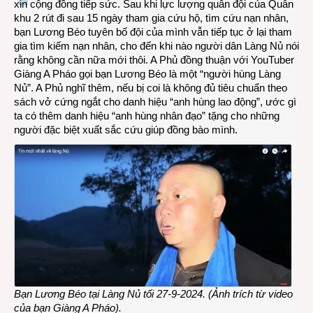
xin cộng đồng tiếp sức. Sau khi lực lượng quân đội của Quân
khu 2 rút đi sau 15 ngày tham gia cứu hộ, tìm cứu nạn nhân,
bạn Lương Béo tuyên bố đội của mình vẫn tiếp tục ở lại tham
gia tìm kiếm nạn nhân, cho đến khi nào người dân Làng Nủ nói
rằng không cần nữa mới thôi. A Phủ đồng thuận với YouTuber
Giàng A Pháo gọi bạn Lương Béo là một “người hùng Làng
Nủ”. A Phủ nghĩ thêm, nếu bị coi là không đủ tiêu chuẩn theo
sách vở cứng ngắt cho danh hiệu “anh hùng lao động”, ước gì
ta có thêm danh hiệu “anh hùng nhân đạo” tặng cho những
người đặc biệt xuất sắc cứu giúp đồng bào mình.
Bạn Lương Béo tại Làng Nủ tối 27-9-2024. (Ảnh trích từ video
của bạn Giàng A Pháo).