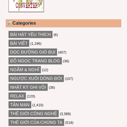
Categories
BÀI HÁT YÊU THÍCH
(6)
BÀI VIẾT
(1,196)
DỌC ĐƯỜNG GIÓ BỤI
(407)
ĐỖ NGỌC TRANG BLOG
(36)
NGẪM & NGHĨ
(12)
NGƯỢC XUÔI DÒNG ĐỜI
(107)
NHẬT KÝ GHI VỘI
(36)
RELAX
(120)
TẢN MẠN
(1,410)
THẾ GIỚI CÔNG NGHỆ
(3,388)
THẾ GIỚI CỦA CHÚNG TA
(518)