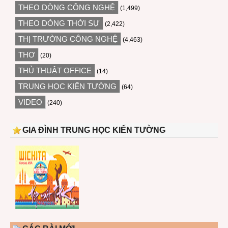
THEO DÒNG CÔNG NGHỆ
(1,499)
THEO DÒNG THỜI SỰ
(2,422)
THỊ TRƯỜNG CÔNG NGHỆ
(4,463)
THƠ
(20)
THỦ THUẬT OFFICE
(14)
TRUNG HỌC KIẾN TƯỜNG
(64)
VIDEO
(240)
GIA ĐÌNH TRUNG HỌC KIẾN TƯỜNG