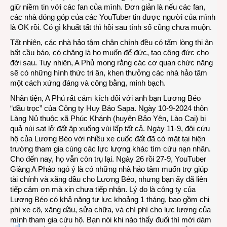
giữ niềm tin với các fan của mình. Đơn giản là nếu các fan,
các nhà đóng góp của các YouTuber tin được người của mình
là OK rồi. Có gì khuất tất thì hồi sau tính sổ cũng chưa muộn.
Tất nhiên, các nhà hảo tậm chân chính đều có tấm lòng thi ân
bất cầu báo, có chăng là họ muốn để đức, tạo công đức cho
đời sau. Tuy nhiên, A Phủ mong rằng các cơ quan chức năng
sẽ có những hình thức tri ân, khen thưởng các nhà hảo tâm
một cách xứng đáng và công bằng, minh bạch.
Nhân tiện, A Phủ rất cảm kích đối với anh bạn Lương Béo
“đầu trọc” của Công ty Huy Bảo Sapa. Ngày 10-9-2024 thôn
Làng Nủ thuộc xã Phúc Khánh (huyên Bảo Yên, Lào Cai) bị
quả núi sạt lở đất ập xuống vùi lấp tất cả. Ngày 11-9, đội cứu
hộ của Lương Béo với nhiều xe cuốc đất đã có mặt tại hiện
trường tham gia cùng các lực lượng khác tìm cứu nạn nhân.
Cho đến nay, họ vẫn còn trụ lại. Ngày 26 rồi 27-9, YouTuber
Giàng A Pháo ngỏ ý là có những nhà hảo tâm muốn trợ giúp
tài chính và xăng dầu cho Lương Béo, nhưng bạn ấy đã liên
tiếp cảm ơn mà xin chưa tiếp nhận. Lý do là công ty của
Lương Béo có khả năng tự lực khoảng 1 tháng, bao gồm chi
phí xe cộ, xăng dầu, sửa chữa, và chí phí cho lực lượng của
mình tham gia cứu hộ. Bạn nói khi nào thấy đuối thì mới dám