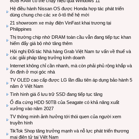
8GB RAM có thể chạy hiệu quả Windows 11
Hệ điều hành Nissan OS được Honda hợp tác phát triển
dùng chung cho các xe ô-tô thế hệ mới
21 showroom xe máy điện VinFast khai trương tại
Philippines
Thị trường chip nhớ DRAM toàn cầu vẫn đang tiếp tục khan
hiếm đẩy giá bộ nhớ tăng thêm
Hội nghị Đối tác Nhà hàng Grab Việt Nam tư vấn về thuế và
các giải pháp tăng trưởng kinh doanh
Internet không chỉ cần nhanh, mà còn phải phủ rộng khắp và
ổn định ở mọi góc nhà
TV OLED cao cấp được LG lần đầu tiên áp dụng bảo hành 5
năm ở Việt Nam
Tình hình giá ổ lưu trữ SSD đang tiếp tục tăng
Ổ đĩa cứng HDD 50TB của Seagate có khả năng xuất
xưởng vào năm 2027
TV thông minh ảnh hưởng tới thói quen của người xem
truyền hình
TikTok Shop tăng trưởng mạnh và nỗ lực phát triển thương
mại điện tử tại Việt Nam