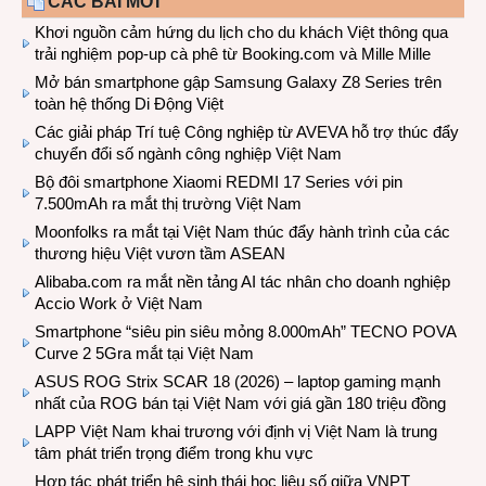
CÁC BÀI MỚI
Khơi nguồn cảm hứng du lịch cho du khách Việt thông qua
trải nghiệm pop-up cà phê từ Booking.com và Mille Mille
Mở bán smartphone gập Samsung Galaxy Z8 Series trên
toàn hệ thống Di Động Việt
Các giải pháp Trí tuệ Công nghiệp từ AVEVA hỗ trợ thúc đẩy
chuyển đổi số ngành công nghiệp Việt Nam
Bộ đôi smartphone Xiaomi REDMI 17 Series với pin
7.500mAh ra mắt thị trường Việt Nam
Moonfolks ra mắt tại Việt Nam thúc đẩy hành trình của các
thương hiệu Việt vươn tầm ASEAN
Alibaba.com ra mắt nền tảng AI tác nhân cho doanh nghiệp
Accio Work ở Việt Nam
Smartphone “siêu pin siêu mỏng 8.000mAh” TECNO POVA
Curve 2 5Gra mắt tại Việt Nam
ASUS ROG Strix SCAR 18 (2026) – laptop gaming mạnh
nhất của ROG bán tại Việt Nam với giá gần 180 triệu đồng
LAPP Việt Nam khai trương với định vị Việt Nam là trung
tâm phát triển trọng điểm trong khu vực
Hợp tác phát triển hệ sinh thái học liệu số giữa VNPT