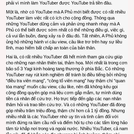
phải vì mình làm YouTuber được YouTube trả tiền đâu.
nhữn
Một là, nhờ có YouTube mà A Phủ mới biết được có rất nhiều
YouT
YouTuber làm việc rất có ích cho cộng đồng. Thông qua
thiện
những YouTuber dũng cảm và phản ứng nhanh nhạy mà A
tâm
Phủ có thể biết được sớm nhất có thể những điều gì, việc gì,
và
cả vui lẫn buồn, đang xảy ra ở đâu đó. Tất nhiên, A Phủ không
hữu
ủng hộ những hành vi câu view, câu like trơ trẽn hay sự liều
ích
lĩnh, mạo hiểm bất chấp an toàn của bản thân.
Hai là, có rất nhiều YouTuber đã hết mình tham gia cứu giúp
cho những nạn nhân thiên tai, thảm họa. Mới nhất là trong cơn
bão số 3 Yagi kinh hoàng tang thương ở phía Bắc. Có những
YouTuber nay rút kinh nghiệm để tránh bị điều tiếng bởi những
“điều tra viên mạng”, “công tố viên mạng” hay thậm chí “quan
tòa mạng” muốn câu view, câu like, nên đã không kêu gọi
cộng đồng quyên góp mà liệu cơm gắp mắm, tự mình dùng
tiền cá nhân để cứu trợ. Họ trực tiếp đến gặp các nạn nhân
thăm hỏi và trao tiền cứu trợ. Và có những YouTuber đã đóng
góp nhiều trăm triệu đồng, thậm chí hơn cả 1 tỷ đồng. Nhưng
nhiều nhất là các YouTuber nhờ uy tín và tình cảm đối với
mình đứng ra làm cầu nối và điểm hội tụ cho các tấm lòng hảo
tâm từ khắp nơi trong và ngoài nước. Nhiều YouTuber, cả nam