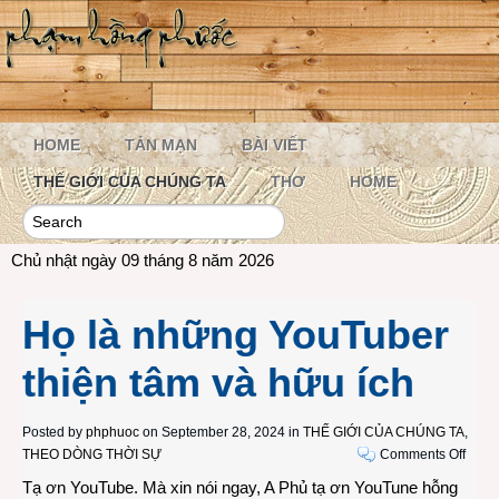
HOME
TẢN MẠN
BÀI VIẾT
THẾ GIỚI CỦA CHÚNG TA
THƠ
HOME
Chủ nhật ngày 09 tháng 8 năm 2026
Họ là những YouTuber
thiện tâm và hữu ích
Posted by
phphuoc
on September 28, 2024 in
THẾ GIỚI CỦA CHÚNG TA
,
on
THEO DÒNG THỜI SỰ
Comments Off
Họ
Tạ ơn YouTube. Mà xin nói ngay, A Phủ tạ ơn YouTune hỗng
là