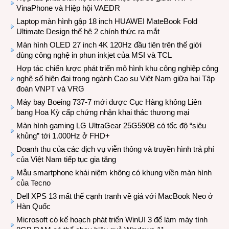
VinaPhone và Hiệp hội VAEDR
Laptop màn hình gập 18 inch HUAWEI MateBook Fold
Ultimate Design thế hệ 2 chính thức ra mắt
Màn hình OLED 27 inch 4K 120Hz đầu tiên trên thế giới
dùng công nghệ in phun inkjet của MSI và TCL
Hợp tác chiến lược phát triển mô hình khu công nghiệp công
nghệ số hiện đại trong ngành Cao su Việt Nam giữa hai Tập
đoàn VNPT và VRG
Máy bay Boeing 737-7 mới được Cục Hàng không Liên
bang Hoa Kỳ cấp chứng nhận khai thác thương mại
Màn hình gaming LG UltraGear 25G590B có tốc độ “siêu
khủng” tới 1.000Hz ở FHD+
Doanh thu của các dịch vụ viễn thông và truyền hình trả phí
của Việt Nam tiếp tục gia tăng
Mẫu smartphone khái niệm không có khung viền màn hình
của Tecno
Dell XPS 13 mất thế cạnh tranh về giá với MacBook Neo ở
Hàn Quốc
Microsoft có kế hoạch phát triển WinUI 3 để làm máy tính