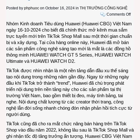
Posted by
phphuoc
on October 16, 2024 in
THỊ TRƯỜNG CÔNG NGHỆ
on
Comments Off
Huaw
Nhóm Kinh doanh Tiêu dùng Huawei (Huawei CBG) Việt Nam
Việt
ngày 16-10-2024 cho biết đã chính thức mở kênh mua sắm
Nam
trực tuyến mới trên TikTok Shop Mall sau một thời gian chuẩn
bán
bị và xây dựng. Tại cửa hàng online này, Huawei đã mở bán
hàng
các sản phẩm công nghệ sáng tạo mới là mắt là các đồng hồ
trực
thông minh HUAWEI WATCH GT 5 Series, HUAWEI WATCH
tuyến
Ultimate và HUAWEI WATCH D2.
có
TikTok được nhìn nhận là một nền tảng dẫn đầu xu thế sáng
lives
tạo nội dung trong những năm gần đây. Ngay từ những ngày
trên
đầu khi TikTok trở thành “trend”, Huawei đã chú trọng phát
TikTo
triển nội dung trên nền tảng này cho các sản phẩm tại thị
Shop
trường Việt Nam, bao gồm thiết bị đeo, máy tính bảng, tai
Mall
nghe. Nội dung chất lượng từ các creator thời trang, công
nghệ lẫn đời sống nhanh chóng đón nhận phản hồi tích cực từ
người dùng.
TikTok cũng đã cho ra mắt chức năng bán hàng trên TikTok
Shop vào đầu năm 2022, không lâu sau là TikTok Shop Mall và
ghi nhận tốc độ tăng trưởng ấn tượng. Huawei CBG Việt Nam