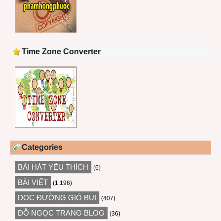
Time Zone Converter
Categories
BÀI HÁT YÊU THÍCH
(6)
BÀI VIẾT
(1,196)
DỌC ĐƯỜNG GIÓ BỤI
(407)
ĐỖ NGỌC TRANG BLOG
(36)