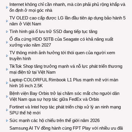
Internet không chỉ cần nhanh, mà còn phải phủ rộng khắp và
ổn định ở mọi góc nhà
TV OLED cao cấp được LG lần đầu tiên áp dụng bảo hành 5
năm ở Việt Nam
Tình hình giá ổ lưu trữ SSD đang tiếp tục tăng
Ổ đĩa cứng HDD 50TB của Seagate có khả năng xuất
xưởng vào năm 2027
TV thông minh ảnh hưởng tới thói quen của người xem
truyền hình
TikTok Shop tăng trưởng mạnh và nỗ lực phát triển thương
mại điện tử tại Việt Nam
Laptop COLORFUL Rimbook L1 Plus mạnh mẽ với màn
hình 16 inch 2.5K
Bệnh viện Bay Orbis trở lại chăm sóc mắt cho người dân
Việt Nam qua sự hợp tác giữa FedEx và Orbis
Fortinet và Intel hợp tác phát triển chip xử lý an ninh mạng
SPU thế hệ mới
Sức mạnh các hộ chiếu trên thế giới năm 2026
Samsung AI TV đồng hành cùng FPT Play với nhiều ưu đãi