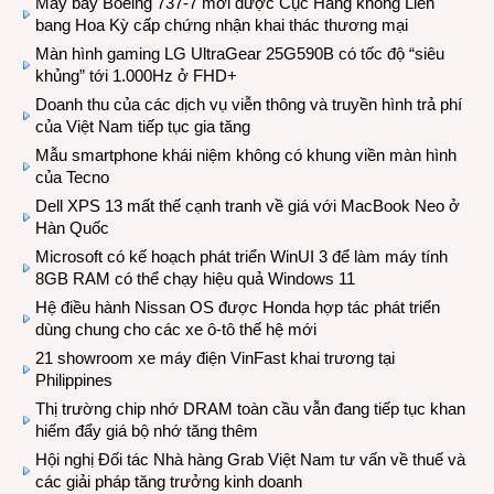
Máy bay Boeing 737-7 mới được Cục Hàng không Liên
bang Hoa Kỳ cấp chứng nhận khai thác thương mại
Màn hình gaming LG UltraGear 25G590B có tốc độ “siêu
khủng” tới 1.000Hz ở FHD+
Doanh thu của các dịch vụ viễn thông và truyền hình trả phí
của Việt Nam tiếp tục gia tăng
Mẫu smartphone khái niệm không có khung viền màn hình
của Tecno
Dell XPS 13 mất thế cạnh tranh về giá với MacBook Neo ở
Hàn Quốc
Microsoft có kế hoạch phát triển WinUI 3 để làm máy tính
8GB RAM có thể chạy hiệu quả Windows 11
Hệ điều hành Nissan OS được Honda hợp tác phát triển
dùng chung cho các xe ô-tô thế hệ mới
21 showroom xe máy điện VinFast khai trương tại
Philippines
Thị trường chip nhớ DRAM toàn cầu vẫn đang tiếp tục khan
hiếm đẩy giá bộ nhớ tăng thêm
Hội nghị Đối tác Nhà hàng Grab Việt Nam tư vấn về thuế và
các giải pháp tăng trưởng kinh doanh