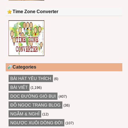
Time Zone Converter
Categories
BÀI HÁT YÊU THÍCH
(6)
BÀI VIẾT
(1,196)
DỌC ĐƯỜNG GIÓ BỤI
(407)
ĐỖ NGỌC TRANG BLOG
(36)
NGẪM & NGHĨ
(12)
NGƯỢC XUÔI DÒNG ĐỜI
(107)