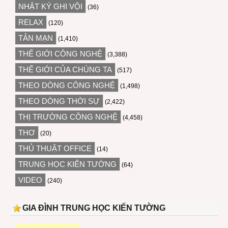
NHẬT KÝ GHI VỘI
(36)
RELAX
(120)
TẢN MẠN
(1,410)
THẾ GIỚI CÔNG NGHỆ
(3,388)
THẾ GIỚI CỦA CHÚNG TA
(517)
THEO DÒNG CÔNG NGHỆ
(1,498)
THEO DÒNG THỜI SỰ
(2,422)
THỊ TRƯỜNG CÔNG NGHỆ
(4,458)
THƠ
(20)
THỦ THUẬT OFFICE
(14)
TRUNG HỌC KIẾN TƯỜNG
(64)
VIDEO
(240)
GIA ĐÌNH TRUNG HỌC KIẾN TƯỜNG