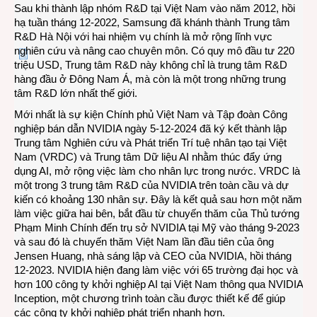
Sau khi thành lập nhóm R&D tại Việt Nam vào năm 2012, hồi
hạ tuần tháng 12-2022, Samsung đã khánh thành Trung tâm
R&D Hà Nội với hai nhiệm vụ chính là mở rộng lĩnh vực
nghiên cứu và nâng cao chuyên môn. Có quy mô đầu tư 220
triệu USD, Trung tâm R&D này không chỉ là trung tâm R&D
hàng đầu ở Đông Nam Á, mà còn là một trong những trung
tâm R&D lớn nhất thế giới.
Mới nhất là sự kiện Chính phủ Việt Nam và Tập đoàn Công
nghiệp bán dẫn NVIDIA ngày 5-12-2024 đã ký kết thành lập
Trung tâm Nghiên cứu và Phát triển Trí tuệ nhân tạo tại Việt
Nam (VRDC) và Trung tâm Dữ liệu AI nhằm thúc đẩy ứng
dụng AI, mở rộng việc làm cho nhân lực trong nước. VRDC là
một trong 3 trung tâm R&D của NVIDIA trên toàn cầu và dự
kiến có khoảng 130 nhân sự. Đây là kết quả sau hơn một năm
làm việc giữa hai bên, bắt đầu từ chuyến thăm của Thủ tướng
Phạm Minh Chính đến trụ sở NVIDIA tại Mỹ vào tháng 9-2023
và sau đó là chuyến thăm Việt Nam lần đầu tiên của ông
Jensen Huang, nhà sáng lập và CEO của NVIDIA, hồi tháng
12-2023. NVIDIA hiện đang làm việc với 65 trường đại học và
hơn 100 công ty khởi nghiệp AI tại Việt Nam thông qua NVIDIA
Inception, một chương trình toàn cầu được thiết kế để giúp
các công ty khởi nghiệp phát triển nhanh hơn.