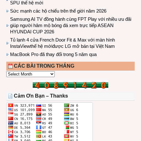
SPU thế hệ mới
Sức mạnh các hộ chiếu trên thế giới năm 2026
Samsung AI TV đồng hành cùng FPT Play với nhiều ưu đãi
giúp người hâm mộ bóng đá xem trực tiếp ASEAN
HYUNDAI CUP 2026
Tủ lạnh 4 cửa French Door Fit & Max với màn hình
InstaViewthế hệ mớiđược LG mở bán tại Việt Nam
MacBook Pro đã thay đổi trong 5 năm qua
CÁC BÀI TRONG THÁNG
CÁC
BÀI
TRONG
THÁNG
Cảm Ơn Bạn – Thanks