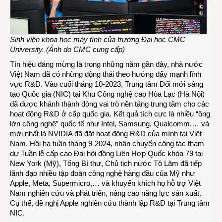
Sinh viên khoa học máy tính của trường Đại học CMC
University. (Ảnh do CMC cung cấp)
Tín hiệu đáng mừng là trong những năm gần đây, nhà nước
Việt Nam đã có những động thái theo hướng đẩy mạnh lĩnh
vực R&D. Vào cuối tháng 10-2023, Trung tâm Đổi mới sáng
tạo Quốc gia (NIC) tại Khu Công nghệ cao Hòa Lạc (Hà Nội)
đã được khánh thành đóng vai trò nền tảng trung tâm cho các
hoạt động R&D ở cấp quốc gia. Kết quả tích cực là nhiều “ông
lớn công nghệ” quốc tế như Intel, Samsung, Qualcomm,… và
mới nhất là NVIDIA đã đặt hoạt động R&D của mình tại Việt
Nam. Hồi hạ tuần tháng 9-2024, nhân chuyến công tác tham
dự Tuần lễ cấp cao Đại hội đồng Liên Hợp Quốc khóa 79 tại
New York (Mỹ), Tổng Bí thư, Chủ tịch nước Tô Lâm đã tiếp
lãnh đạo nhiều tập đoàn công nghệ hàng đầu của Mỹ như
Apple, Meta, Supermicro,… và khuyến khích họ hỗ trợ Việt
Nam nghiên cứu và phát triển, nâng cao năng lực sản xuất.
Cụ thể, đề nghị Apple nghiên cứu thành lập R&D tại Trung tâm
NIC.