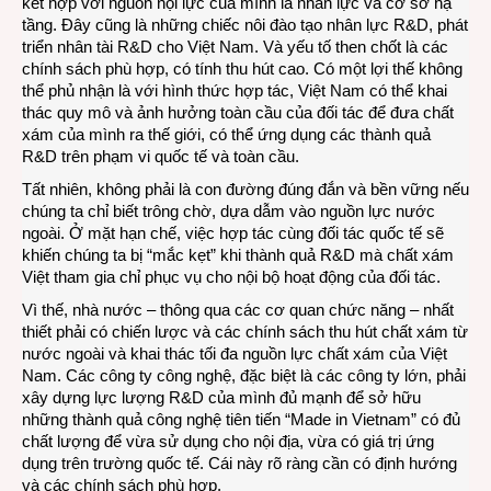
kết hợp với nguồn nội lực của mình là nhân lực và cơ sở hạ
tầng. Đây cũng là những chiếc nôi đào tạo nhân lực R&D, phát
triển nhân tài R&D cho Việt Nam. Và yếu tố then chốt là các
chính sách phù hợp, có tính thu hút cao. Có một lợi thế không
thể phủ nhận là với hình thức hợp tác, Việt Nam có thể khai
thác quy mô và ảnh hưởng toàn cầu của đối tác để đưa chất
xám của mình ra thế giới, có thể ứng dụng các thành quả
R&D trên phạm vi quốc tế và toàn cầu.
Tất nhiên, không phải là con đường đúng đắn và bền vững nếu
chúng ta chỉ biết trông chờ, dựa dẫm vào nguồn lực nước
ngoài. Ở mặt hạn chế, việc hợp tác cùng đối tác quốc tế sẽ
khiến chúng ta bị “mắc kẹt” khi thành quả R&D mà chất xám
Việt tham gia chỉ phục vụ cho nội bộ hoạt động của đối tác.
Vì thế, nhà nước – thông qua các cơ quan chức năng – nhất
thiết phải có chiến lược và các chính sách thu hút chất xám từ
nước ngoài và khai thác tối đa nguồn lực chất xám của Việt
Nam. Các công ty công nghệ, đặc biệt là các công ty lớn, phải
xây dựng lực lượng R&D của mình đủ mạnh để sở hữu
những thành quả công nghệ tiên tiến “Made in Vietnam” có đủ
chất lượng để vừa sử dụng cho nội địa, vừa có giá trị ứng
dụng trên trường quốc tế. Cái này rõ ràng cần có định hướng
và các chính sách phù hợp.