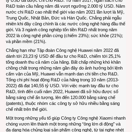
tỷ USD đã được chi cho R&D. Từ năm 2017, ngân sách cho
R&D toàn cầu hằng năm đã vượt ngưỡng 2.000 tỷ USD. Năm
nước chi R&D cao nhất thế giới vào năm 2021 lần lượt là Mỹ,
Trung Quốc, Nhật Bản, Đức và Hàn Quốc. Chẳng phải ngẫu
nhiên khi đây cũng chính là các nước công nghệ hàng đầu thế
giới. Và 3 ngành công nghiệp tốn tiền R&D nhất trong năm
2022 là công nghệ phần cứng (chiếm 23%); sức khỏe (21%);
và phần mềm (21%).
Chẳng hạn như Tập đoàn Công nghệ Huawei năm 2022 đã
dành tới 23,23 tỷ USD để đầu tư cho R&D, chiếm tới 25,1%
tổng doanh thu cả năm của hãng. Bất chấp những khó khăn
chồng chất trong những năm gần đây do ảnh hưởng bởi lệnh
cấm vận của Mỹ, Huawei vẫn mạnh dan chi tiền cho R&D.
Tổng chi phí hoạt động R&D của hãng trong 10 năm (2013-
2022) đã đạt 140,55 tỷ USD. Với việc mạnh tay đầu tư cho
R&D, tính đến cuối năm 2022, Huawei đã sở hữu được số
bằng sáng chế ấn tượng, lên đến 120.000 bằng sáng chế
(patents), thuộc nhóm các công ty sở hữu nhiều bằng sáng
chế nhất trên thế giới.
Một trong những yếu tố giúp Công ty Công nghệ Xiaomi nhanh
chóng vươn lên thành một trong những “ông lớn di động” và
đa dạng hóa chủng loại sản phẩm công nghệ, từ tai nghe nhét