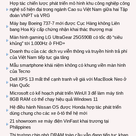
Hợp tác chiến lược phát triển mô hình khu công nghiệp công
nghệ số hiện đại trong ngành Cao su Việt Nam giữa hai Tập
đoàn VNPT và VRG
Máy bay Boeing 737-7 mới được Cục Hàng không Liên
bang Hoa Kỳ cấp chứng nhận khai thác thương mại
Màn hình gaming LG UltraGear 25G590B có tốc độ “siêu
khủng” tới 1.000Hz ở FHD+
Doanh thu của các dịch vụ viễn thông và truyền hình trả phí
của Việt Nam tiếp tục gia tăng
Mẫu smartphone khái niệm không có khung viền màn hình
của Tecno
Dell XPS 13 mất thế cạnh tranh về giá với MacBook Neo ở
Hàn Quốc
Microsoft có kế hoạch phát triển WinUI 3 để làm máy tính
8GB RAM có thể chạy hiệu quả Windows 11
Hệ điều hành Nissan OS được Honda hợp tác phát triển
dùng chung cho các xe ô-tô thế hệ mới
21 showroom xe máy điện VinFast khai trương tại
Philippines
Thị trường chip nhớ DRAM toàn cầu vẫn đang tiếp tục khan