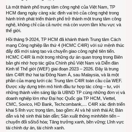
Là một thành phố trung tâm công nghệ của Việt Nam, TP
HCM đang ngày càng xác định vai trò của công nghệ trong
hành trình phát triển thành phố trở thành một trung tâm công
nghệ, không chỉ của cả nước mà còn vươn tầm khu vực và
thế giới.
Hồi tháng 9-2024, TP HCM đã khánh thành Trung tâm Cách
mạng Công nghiệp lần thứ 4 (HCMC C4IR) với sứ mệnh thúc
đẩy đổi mới sáng tạo và chuyển giao công nghệ tiên tiến.
HCMC C4IR là một trong những dự án quan trọng trong Biên
bản ghi nhớ hợp tác giữa Chính phủ Việt Nam và Diễn đàn
Kinh tế Thế giới (WEF) giai đoạn 2023 – 2026. Đây là trung
tâm C4IR thứ hai tại Đông Nam Á, sau Malaysia, và là một
phần của mạng lưới các Trung tâm C4IR toàn cầu của WEF.
Được xây dựng trên mô hình đầu tư hợp tác công – tư, với
những thành viên sáng lập là UBND TP cùng những đơn vị và
doanh nghiệp lớn như Đại học Quốc gia TP HCM, Viettel,
CMC, Sovico, HD Bank, Techcombank,… C4IR xác định triển
khai 5 lĩnh vực trọng tâm, bao gồm: AI và hệ sinh thái AI; Bán
dẫn và hệ sinh thái bán dẫn; Sản xuất thông minh/tiên tiến –
chuyển đổi số/số hóa; Tăng trưởng xanh, bền vững; Lĩnh vực
tài chính dự án, tài chính xanh.