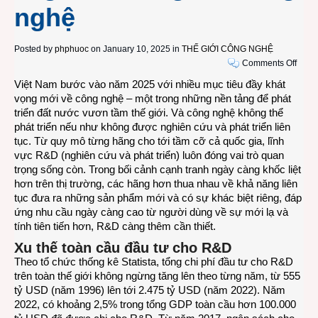
nghệ
Posted by
phphuoc
on January 10, 2025 in
THẾ GIỚI CÔNG NGHỆ
on
Comments Off
Việt
Việt Nam bước vào năm 2025 với nhiều mục tiêu đầy khát
Nam
vọng mới về công nghệ – một trong những nền tảng để phát
đẩy
triển đất nước vươn tầm thế giới. Và công nghệ không thể
mạnh
phát triển nếu như không được nghiên cứu và phát triển liên
nghi
tục. Từ quy mô từng hãng cho tới tầm cỡ cả quốc gia, lĩnh
cứu
vực R&D (nghiên cứu và phát triển) luôn đóng vai trò quan
và
trọng sống còn. Trong bối cảnh cạnh tranh ngày càng khốc liệt
phát
hơn trên thị trường, các hãng hơn thua nhau về khả năng liên
triển
tục đưa ra những sản phẩm mới và có sự khác biệt riêng, đáp
cùng
ứng nhu cầu ngày càng cao từ người dùng về sự mới lạ và
nhữn
tính tiên tiến hơn, R&D càng thêm cần thiết.
“ngườ
Xu thế toàn cầu đầu tư cho R&D
khổn
Theo tổ chức thống kê
Statista
, tổng chi phí đầu tư cho R&D
lồ”
trên toàn thế giới không ngừng tăng lên theo từng năm, từ 555
công
tỷ USD (năm 1996) lên tới 2.475 tỷ USD (năm 2022). Năm
nghệ
2022, có khoảng 2,5% trong
tổng GDP toàn cầu
hơn 100.000