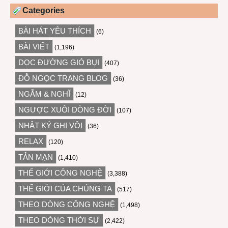
Categories
BÀI HÁT YÊU THÍCH
(6)
BÀI VIẾT
(1,196)
DỌC ĐƯỜNG GIÓ BỤI
(407)
ĐỖ NGỌC TRANG BLOG
(36)
NGẪM & NGHĨ
(12)
NGƯỢC XUÔI DÒNG ĐỜI
(107)
NHẬT KÝ GHI VỘI
(36)
RELAX
(120)
TẢN MẠN
(1,410)
THẾ GIỚI CÔNG NGHỆ
(3,388)
THẾ GIỚI CỦA CHÚNG TA
(517)
THEO DÒNG CÔNG NGHỆ
(1,498)
THEO DÒNG THỜI SỰ
(2,422)