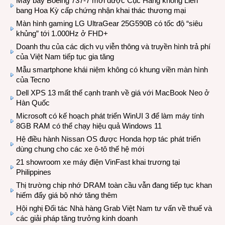
Máy bay Boeing 737-7 mới được Cục Hàng không Liên
bang Hoa Kỳ cấp chứng nhận khai thác thương mại
Màn hình gaming LG UltraGear 25G590B có tốc độ “siêu
khủng” tới 1.000Hz ở FHD+
Doanh thu của các dịch vụ viễn thông và truyền hình trả phí
của Việt Nam tiếp tục gia tăng
Mẫu smartphone khái niệm không có khung viền màn hình
của Tecno
Dell XPS 13 mất thế cạnh tranh về giá với MacBook Neo ở
Hàn Quốc
Microsoft có kế hoạch phát triển WinUI 3 để làm máy tính
8GB RAM có thể chạy hiệu quả Windows 11
Hệ điều hành Nissan OS được Honda hợp tác phát triển
dùng chung cho các xe ô-tô thế hệ mới
21 showroom xe máy điện VinFast khai trương tại
Philippines
Thị trường chip nhớ DRAM toàn cầu vẫn đang tiếp tục khan
hiếm đẩy giá bộ nhớ tăng thêm
Hội nghị Đối tác Nhà hàng Grab Việt Nam tư vấn về thuế và
các giải pháp tăng trưởng kinh doanh