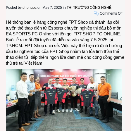
Posted by
phphuoc
on May 7, 2025 in
THỊ TRƯỜNG CÔNG NGHỆ
on
Comments Off
FPT
Hệ thống bán lẻ hàng công nghệ FPT Shop đã thành lập đội
Shop
tuyển thể thao điện tử Esports chuyên nghiệp thi đấu bộ môn
tham
EA SPORTS FC Online với tên gọi FPT SHOP FC ONLINE.
giaEs
Buổi lễ ra mắt đội tuyển đã diễn ra vào sáng 7-5-2025 tại
chuy
TP.HCM. FPT Shop chia sẻ: Việc này thể hiện rõ định hướng
nghi
đầu tư nghiêm túc của FPT Shop nhằm lan tỏa tinh thần thể
với
thao điện tử, tiếp thêm ngọn lửa đam mê cho cộng đồng game
đội
thủ trẻ tại Việt Nam.
tuyển
FPT
SHO
FC
ONLI