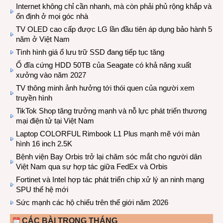
Internet không chỉ cần nhanh, mà còn phải phủ rộng khắp và
ổn định ở mọi góc nhà
TV OLED cao cấp được LG lần đầu tiên áp dụng bảo hành 5
năm ở Việt Nam
Tình hình giá ổ lưu trữ SSD đang tiếp tục tăng
Ổ đĩa cứng HDD 50TB của Seagate có khả năng xuất
xưởng vào năm 2027
TV thông minh ảnh hưởng tới thói quen của người xem
truyền hình
TikTok Shop tăng trưởng mạnh và nỗ lực phát triển thương
mại điện tử tại Việt Nam
Laptop COLORFUL Rimbook L1 Plus mạnh mẽ với màn
hình 16 inch 2.5K
Bệnh viện Bay Orbis trở lại chăm sóc mắt cho người dân
Việt Nam qua sự hợp tác giữa FedEx và Orbis
Fortinet và Intel hợp tác phát triển chip xử lý an ninh mạng
SPU thế hệ mới
Sức mạnh các hộ chiếu trên thế giới năm 2026
CÁC BÀI TRONG THÁNG