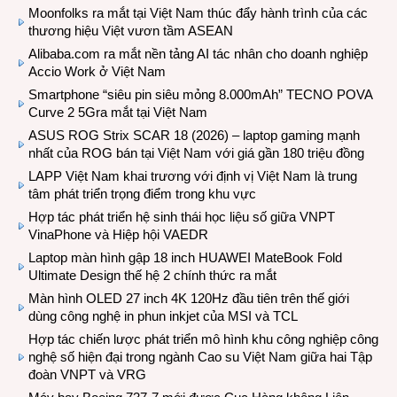
Moonfolks ra mắt tại Việt Nam thúc đẩy hành trình của các
thương hiệu Việt vươn tầm ASEAN
Alibaba.com ra mắt nền tảng AI tác nhân cho doanh nghiệp
Accio Work ở Việt Nam
Smartphone “siêu pin siêu mỏng 8.000mAh” TECNO POVA
Curve 2 5Gra mắt tại Việt Nam
ASUS ROG Strix SCAR 18 (2026) – laptop gaming mạnh
nhất của ROG bán tại Việt Nam với giá gần 180 triệu đồng
LAPP Việt Nam khai trương với định vị Việt Nam là trung
tâm phát triển trọng điểm trong khu vực
Hợp tác phát triển hệ sinh thái học liệu số giữa VNPT
VinaPhone và Hiệp hội VAEDR
Laptop màn hình gập 18 inch HUAWEI MateBook Fold
Ultimate Design thế hệ 2 chính thức ra mắt
Màn hình OLED 27 inch 4K 120Hz đầu tiên trên thế giới
dùng công nghệ in phun inkjet của MSI và TCL
Hợp tác chiến lược phát triển mô hình khu công nghiệp công
nghệ số hiện đại trong ngành Cao su Việt Nam giữa hai Tập
đoàn VNPT và VRG