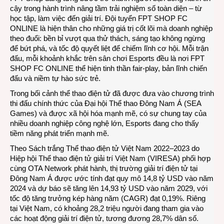
cậy trong hành trình nâng tầm trải nghiệm số toàn diện – từ
học tập, làm việc đến giải trí. Đội tuyển FPT SHOP FC
ONLINE là hiện thân cho những giá trị cốt lõi mà doanh nghiệp
theo đuổi: bền bỉ vượt qua thử thách, sáng tạo không ngừng
để bứt phá, và tốc độ quyết liệt để chiếm lĩnh cơ hội. Mỗi trận
đấu, mỗi khoảnh khắc trên sân chơi Esports đều là nơi FPT
SHOP FC ONLINE thể hiện tinh thần fair-play, bản lĩnh chiến
đấu và niềm tự hào sức trẻ.
Trong bối cảnh thể thao điện tử đã được đưa vào chương trình
thi đấu chính thức của Đại hội Thể thao Đông Nam Á (SEA
Games) và được xã hội hóa mạnh mẽ, có sự chung tay của
nhiều doanh nghiệp công nghệ lớn, Esports đang cho thấy
tiềm năng phát triển mạnh mẽ.
Theo Sách trắng Thể thao điện tử Việt Nam 2022–2023 do
Hiệp hội Thể thao điện tử giải trí Việt Nam (VIRESA) phối hợp
cùng OTA Network phát hành, thị trường giải trí điện tử tại
Đông Nam Á được ước tính đạt quy mô 14,8 tỷ USD vào năm
2024 và dự báo sẽ tăng lên 14,93 tỷ USD vào năm 2029, với
tốc độ tăng trưởng kép hàng năm (CAGR) đạt 0,19%. Riêng
tại Việt Nam, có khoảng 28,2 triệu người đang tham gia vào
các hoạt động giải trí điện tử, tương đương 28,7% dân số.