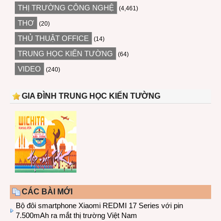
THỊ TRƯỜNG CÔNG NGHỆ
(4,461)
THƠ
(20)
THỦ THUẬT OFFICE
(14)
TRUNG HỌC KIẾN TƯỜNG
(64)
VIDEO
(240)
GIA ĐÌNH TRUNG HỌC KIẾN TƯỜNG
CÁC BÀI MỚI
Bộ đôi smartphone Xiaomi REDMI 17 Series với pin
7.500mAh ra mắt thị trường Việt Nam