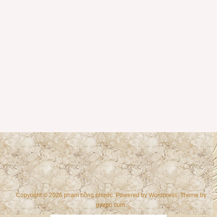
Copyright © 2026 phạm hồng phước. Powered by
Wordpress
, Theme by
gazpo.com
.