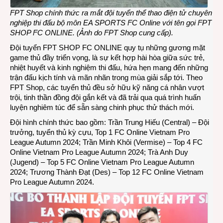
FPT Shop chính thức ra mắt đội tuyển thể thao điện tử chuyên
nghiệp thi đấu bộ môn EA SPORTS FC Online với tên gọi FPT
SHOP FC ONLINE.
(Ảnh do FPT Shop cung cấp).
Đội tuyển FPT SHOP FC ONLINE quy tụ những gương mặt
game thủ đầy triển vọng, là sự kết hợp hài hòa giữa sức trẻ,
nhiệt huyết và kinh nghiệm thi đấu, hứa hẹn mang đến những
trận đấu kịch tính và mãn nhãn trong mùa giải sắp tới. Theo
FPT Shop, các tuyển thủ đều sở hữu kỹ năng cá nhân vượt
trội, tinh thần đồng đội gắn kết và đã trải qua quá trình huấn
luyện nghiêm túc để sẵn sàng chinh phục thử thách mới.
Đội hình chính thức bao gồm: Trần Trung Hiếu (Central) – Đội
trưởng, tuyển thủ kỳ cựu, Top 1 FC Online Vietnam Pro
League Autumn 2024; Trần Minh Khôi (Vermise) – Top 4 FC
Online Vietnam Pro League Autumn 2024; Trà Anh Duy
(Jugend) – Top 5 FC Online Vietnam Pro League Autumn
2024; Trương Thành Đạt (Des) – Top 12 FC Online Vietnam
Pro League Autumn 2024.