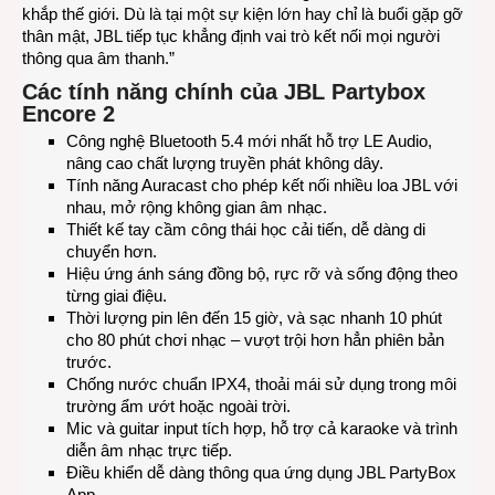
khắp thế giới. Dù là tại một sự kiện lớn hay chỉ là buổi gặp gỡ
thân mật, JBL tiếp tục khẳng định vai trò kết nối mọi người
thông qua âm thanh.”
Các tính năng chính của JBL Partybox
Encore 2
Công nghệ Bluetooth 5.4 mới nhất hỗ trợ LE Audio,
nâng cao chất lượng truyền phát không dây.
Tính năng Auracast cho phép kết nối nhiều loa JBL với
nhau, mở rộng không gian âm nhạc.
Thiết kế tay cầm công thái học cải tiến, dễ dàng di
chuyển hơn.
Hiệu ứng ánh sáng đồng bộ, rực rỡ và sống động theo
từng giai điệu.
Thời lượng pin lên đến 15 giờ, và sạc nhanh 10 phút
cho 80 phút chơi nhạc – vượt trội hơn hẳn phiên bản
trước.
Chống nước chuẩn IPX4, thoải mái sử dụng trong môi
trường ẩm ướt hoặc ngoài trời.
Mic và guitar input tích hợp, hỗ trợ cả karaoke và trình
diễn âm nhạc trực tiếp.
Điều khiển dễ dàng thông qua ứng dụng JBL PartyBox
App.