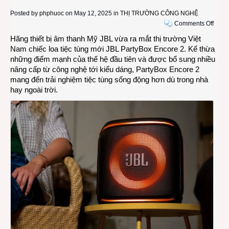
Posted by
phphuoc
on May 12, 2025 in
THỊ TRƯỜNG CÔNG NGHỆ
on
Comments Off
Loa
Hãng thiết bị âm thanh Mỹ JBL vừa ra mắt thị trường Việt
tiệc
Nam chiếc loa tiệc tùng mới JBL PartyBox Encore 2. Kế thừa
tùng
những điểm mạnh của thế hệ đầu tiên và được bổ sung nhiều
Bluet
nâng cấp từ công nghệ tới kiểu dáng, PartyBox Encore 2
JBL
mang đến trải nghiệm tiệc tùng sống động hơn dù trong nhà
Party
hay ngoài trời.
Enco
2
với
AI
Soun
Boost
và
Aurac