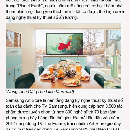
trong “Planet Earth”, người hâm mộ cũng có cơ hội khám phá
thêm nhiều nội dung yêu thích mới – tất cả được thể hiện dưới
dạng nghệ thuật kỹ thuật số ấn tượng.
“Nàng Tiên Cá” (The Little Mermaid)
Samsung Art Store là nền tảng đăng ký nghệ thuật kỹ thuật số
toàn cầu dành cho TV Samsung, hiện cung cấp hơn 3.500 tác
phẩm được tuyển chọn từ hơn 800 nghệ sĩ và 70 bảo tàng,
phòng trưng bày hàng đầu thế giới. Ra mắt lần đầu vào năm
2017 cùng dòng TV The Frame, trải nghiệm Art Store giờ đây
đã có mặt trên các dòng TV Samsung 2025 như Neo QLED