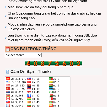
InstaViewthế hệ mớiđược LG mở bán tại Việt Nam
MacBook Pro đã thay đổi trong 5 năm qua
Chip Qualcomm tăng giá vì hết còn chịu đựng nổi áp lực giá
linh kiện tăng cao
Một cái nhìn đầu tiên về bộ ba smartphone gập Samsung
Galaxy Z8 Series
Sàn thương mại điện tử Lazada đồng hành cùng JBL dưa
thiết bị âm thanh chất lượng đến với nhiều người Việt
CÁC BÀI TRONG THÁNG
CÁC
BÀI
TRONG
THÁNG
Cảm Ơn Bạn – Thanks