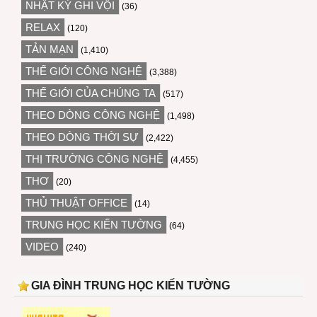
NHẬT KÝ GHI VỘI
(36)
RELAX
(120)
TẢN MẠN
(1,410)
THẾ GIỚI CÔNG NGHỆ
(3,388)
THẾ GIỚI CỦA CHÚNG TA
(517)
THEO DÒNG CÔNG NGHỆ
(1,498)
THEO DÒNG THỜI SỰ
(2,422)
THỊ TRƯỜNG CÔNG NGHỆ
(4,455)
THƠ
(20)
THỦ THUẬT OFFICE
(14)
TRUNG HỌC KIẾN TƯỜNG
(64)
VIDEO
(240)
GIA ĐÌNH TRUNG HỌC KIẾN TƯỜNG