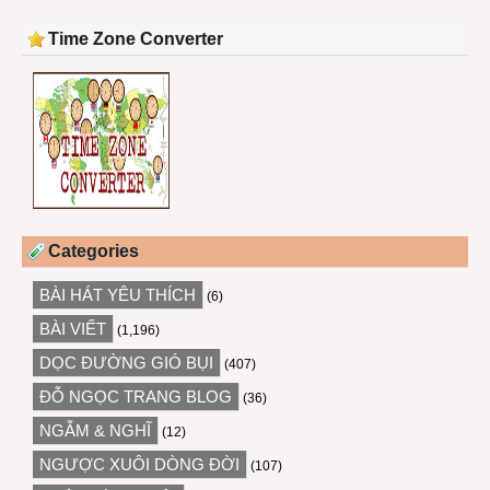
Time Zone Converter
Categories
BÀI HÁT YÊU THÍCH
(6)
BÀI VIẾT
(1,196)
DỌC ĐƯỜNG GIÓ BỤI
(407)
ĐỖ NGỌC TRANG BLOG
(36)
NGẪM & NGHĨ
(12)
NGƯỢC XUÔI DÒNG ĐỜI
(107)