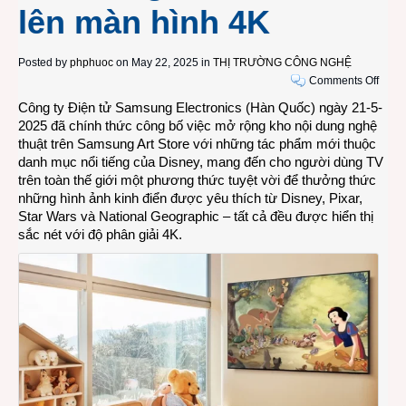
lên màn hình 4K
Posted by
phphuoc
on May 22, 2025 in
THỊ TRƯỜNG CÔNG NGHỆ
on
Comments Off
Disne
Công ty Điện tử Samsung Electronics (Hàn Quốc) ngày 21-5-
Pixar,
2025 đã chính thức công bố việc mở rộng kho nội dung nghệ
Star
thuật trên
Samsung Art Store
với những tác phẩm mới thuộc
Wars
danh mục nổi tiếng của Disney, mang đến cho người dùng TV
và
trên toàn thế giới một phương thức tuyệt vời để thưởng thức
nhiều
những hình ảnh kinh điển được yêu thích từ Disney, Pixar,
nội
Star Wars và National Geographic – tất cả đều được hiển thị
dung
sắc nét với độ phân giải 4K.
đặc
sắc
khác
được
Sams
Art
Store
đưa
lên