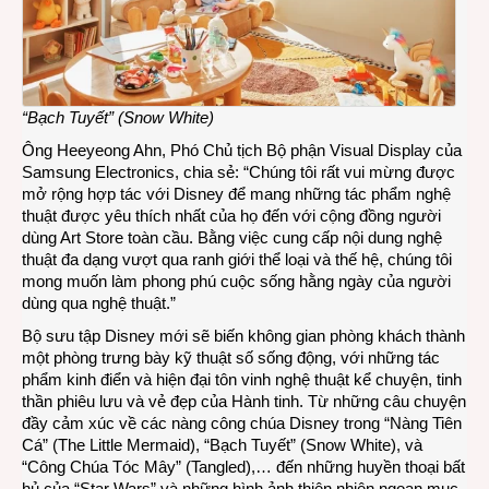
màn
hình
4K
“Bạch Tuyết” (Snow White)
Ông Heeyeong Ahn, Phó Chủ tịch Bộ phận Visual Display của
Samsung Electronics, chia sẻ: “Chúng tôi rất vui mừng được
mở rộng hợp tác với Disney để mang những tác phẩm nghệ
thuật được yêu thích nhất của họ đến với cộng đồng người
dùng Art Store toàn cầu. Bằng việc cung cấp nội dung nghệ
thuật đa dạng vượt qua ranh giới thể loại và thế hệ, chúng tôi
mong muốn làm phong phú cuộc sống hằng ngày của người
dùng qua nghệ thuật.”
Bộ sưu tập Disney mới sẽ biến không gian phòng khách thành
một phòng trưng bày kỹ thuật số sống động, với những tác
phẩm kinh điển và hiện đại tôn vinh nghệ thuật kể chuyện, tinh
thần phiêu lưu và vẻ đẹp của Hành tinh. Từ những câu chuyện
đầy cảm xúc về các nàng công chúa Disney trong “Nàng Tiên
Cá” (The Little Mermaid), “Bạch Tuyết” (Snow White), và
“Công Chúa Tóc Mây” (Tangled),… đến những huyền thoại bất
hủ của “Star Wars” và những hình ảnh thiên nhiên ngoạn mục