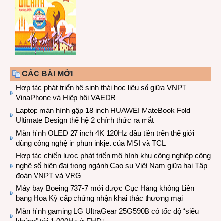
CÁC BÀI MỚI
Hợp tác phát triển hệ sinh thái học liệu số giữa VNPT
VinaPhone và Hiệp hội VAEDR
Laptop màn hình gập 18 inch HUAWEI MateBook Fold
Ultimate Design thế hệ 2 chính thức ra mắt
Màn hình OLED 27 inch 4K 120Hz đầu tiên trên thế giới
dùng công nghệ in phun inkjet của MSI và TCL
Hợp tác chiến lược phát triển mô hình khu công nghiệp công
nghệ số hiện đại trong ngành Cao su Việt Nam giữa hai Tập
đoàn VNPT và VRG
Máy bay Boeing 737-7 mới được Cục Hàng không Liên
bang Hoa Kỳ cấp chứng nhận khai thác thương mại
Màn hình gaming LG UltraGear 25G590B có tốc độ “siêu
khủng” tới 1.000Hz ở FHD+