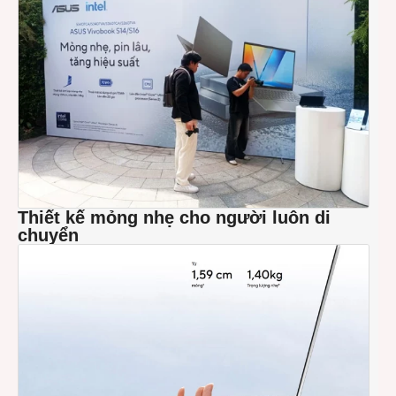
series
thời
lượn
pin
tới
20
giờ
ra
mắt
tại
Việt
Nam
Thiết kế mỏng nhẹ cho người luôn di
chuyển