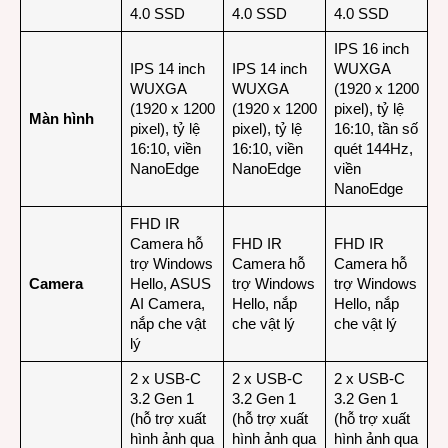
4.0 SSD
4.0 SSD
4.0 SSD
IPS 16 inch
IPS 14 inch
IPS 14 inch
WUXGA
WUXGA
WUXGA
(1920 x 1200
(1920 x 1200
(1920 x 1200
pixel), tỷ lệ
Màn hình
pixel), tỷ lệ
pixel), tỷ lệ
16:10, tần số
16:10, viền
16:10, viền
quét 144Hz,
NanoEdge
NanoEdge
viền
NanoEdge
FHD IR
Camera hỗ
FHD IR
FHD IR
trợ Windows
Camera hỗ
Camera hỗ
Camera
Hello, ASUS
trợ Windows
trợ Windows
AI Camera,
Hello, nắp
Hello, nắp
nắp che vật
che vật lý
che vật lý
lý
2 x USB-C
2 x USB-C
2 x USB-C
3.2 Gen 1
3.2 Gen 1
3.2 Gen 1
(hỗ trợ xuất
(hỗ trợ xuất
(hỗ trợ xuất
hình ảnh qua
hình ảnh qua
hình ảnh qua