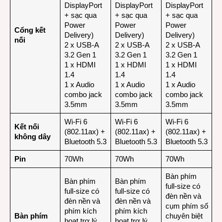
DisplayPort
DisplayPort
DisplayPort
+ sạc qua
+ sạc qua
+ sạc qua
Power
Power
Power
Cổng kết
Delivery)
Delivery)
Delivery)
nối
2 x USB-A
2 x USB-A
2 x USB-A
3.2 Gen 1
3.2 Gen 1
3.2 Gen 1
1 x HDMI
1 x HDMI
1 x HDMI
1.4
1.4
1.4
1 x Audio
1 x Audio
1 x Audio
combo jack
combo jack
combo jack
3.5mm
3.5mm
3.5mm
Wi-Fi 6
Wi-Fi 6
Wi-Fi 6
Kết nối
(802.11ax) +
(802.11ax) +
(802.11ax) +
không dây
Bluetooth 5.3
Bluetooth 5.3
Bluetooth 5.3
Pin
70Wh
70Wh
70Wh
Bàn phím
Bàn phím
Bàn phím
full-size có
full-size có
full-size có
đèn nền và
đèn nền và
đèn nền và
cụm phím số
phím kích
phím kích
Bàn phím
chuyên biệt
hoạt trợ lý
hoạt trợ lý