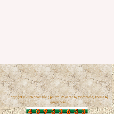
Copyright © 2026 phạm hồng phước. Powered by
Wordpress
, Theme by
gazpo.com
.