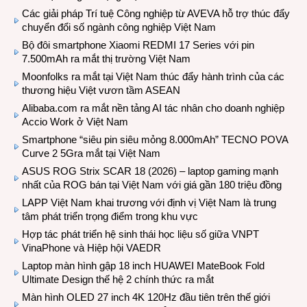
Các giải pháp Trí tuệ Công nghiệp từ AVEVA hỗ trợ thúc đẩy
chuyển đổi số ngành công nghiệp Việt Nam
Bộ đôi smartphone Xiaomi REDMI 17 Series với pin
7.500mAh ra mắt thị trường Việt Nam
Moonfolks ra mắt tại Việt Nam thúc đẩy hành trình của các
thương hiệu Việt vươn tầm ASEAN
Alibaba.com ra mắt nền tảng AI tác nhân cho doanh nghiệp
Accio Work ở Việt Nam
Smartphone “siêu pin siêu mỏng 8.000mAh” TECNO POVA
Curve 2 5Gra mắt tại Việt Nam
ASUS ROG Strix SCAR 18 (2026) – laptop gaming mạnh
nhất của ROG bán tại Việt Nam với giá gần 180 triệu đồng
LAPP Việt Nam khai trương với định vị Việt Nam là trung
tâm phát triển trọng điểm trong khu vực
Hợp tác phát triển hệ sinh thái học liệu số giữa VNPT
VinaPhone và Hiệp hội VAEDR
Laptop màn hình gập 18 inch HUAWEI MateBook Fold
Ultimate Design thế hệ 2 chính thức ra mắt
Màn hình OLED 27 inch 4K 120Hz đầu tiên trên thế giới