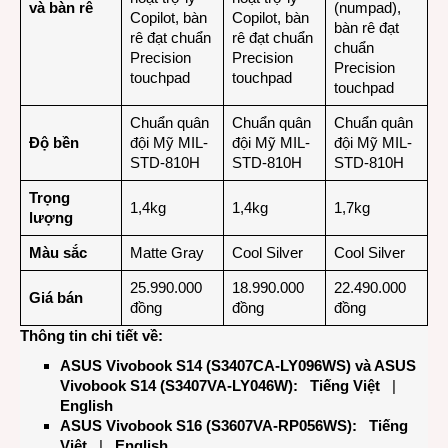
và bàn rê
(numpad),
Copilot, bàn
Copilot, bàn
bàn rê đạt
rê đạt chuẩn
rê đạt chuẩn
chuẩn
Precision
Precision
Precision
touchpad
touchpad
touchpad
Chuẩn quân
Chuẩn quân
Chuẩn quân
Độ bền
đội Mỹ MIL-
đội Mỹ MIL-
đội Mỹ MIL-
STD-810H
STD-810H
STD-810H
Trọng
1,4kg
1,4kg
1,7kg
lượng
Màu sắc
Matte Gray
Cool Silver
Cool Silver
25.990.000
18.990.000
22.490.000
Giá bán
đồng
đồng
đồng
Thông tin chi tiết về:
ASUS Vivobook S14 (S3407CA-LY096WS) và ASUS
Vivobook S14 (S3407VA-LY046W):
Tiếng Việt
|
English
ASUS Vivobook S16 (S3607VA-RP056WS):
Tiếng
Việt
|
English