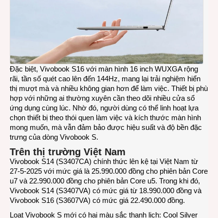
Đặc biệt, Vivobook S16 với màn hình 16 inch WUXGA rộng
rãi, tần số quét cao lên đến 144Hz, mang lại trải nghiệm hiển
thị mượt mà và nhiều không gian hơn để làm việc. Thiết bị phù
hợp với những ai thường xuyên cần theo dõi nhiều cửa sổ
ứng dụng cùng lúc. Nhờ đó, người dùng có thể linh hoạt lựa
chọn thiết bị theo thói quen làm việc và kích thước màn hình
mong muốn, mà vẫn đảm bảo được hiệu suất và độ bền đặc
trưng của dòng Vivobook S.
Trên thị trường Việt Nam
Vivobook S14 (S3407CA) chính thức lên kệ tại Việt Nam từ
27-5-2025 với mức giá là 25.990.000 đồng cho phiên bản Core
u7 và 22.990.000 đồng cho phiên bản Core u5. Trong khi đó,
Vivobook S14 (S3407VA) có mức giá từ 18.990.000 đồng và
Vivobook S16 (S3607VA) có mức giá 22.490.000 đồng.
Loạt Vivobook S mới có hai màu sắc thanh lịch: Cool Silver