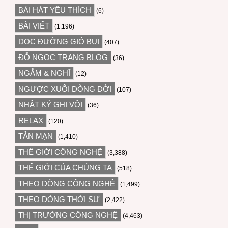
BÀI HÁT YÊU THÍCH
(6)
BÀI VIẾT
(1,196)
DỌC ĐƯỜNG GIÓ BỤI
(407)
ĐỖ NGỌC TRANG BLOG
(36)
NGẪM & NGHĨ
(12)
NGƯỢC XUÔI DÒNG ĐỜI
(107)
NHẬT KÝ GHI VỘI
(36)
RELAX
(120)
TẢN MẠN
(1,410)
THẾ GIỚI CÔNG NGHỆ
(3,388)
THẾ GIỚI CỦA CHÚNG TA
(518)
THEO DÒNG CÔNG NGHỆ
(1,499)
THEO DÒNG THỜI SỰ
(2,422)
THỊ TRƯỜNG CÔNG NGHỆ
(4,463)