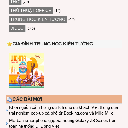
THƠ
(20)
THỦ THUẬT OFFICE
(14)
TRUNG HỌC KIẾN TƯỜNG
(64)
VIDEO
(240)
GIA ĐÌNH TRUNG HỌC KIẾN TƯỜNG
CÁC BÀI MỚI
Khơi nguồn cảm hứng du lịch cho du khách Việt thông qua
trải nghiệm pop-up cà phê từ Booking.com và Mille Mille
Mở bán smartphone gập Samsung Galaxy Z8 Series trên
toàn hệ thống Di Động Việt