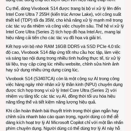
Cụ thể, dòng Vivobook S14 được trang bị bộ vi xử lý lên đến
Intel Core Ultra 7 255H (kiến trúc Arrow Lake), với công suất
thiết kế (TDP) tối đa 35W, cho khả năng xử lý mạnh mẽ trong
các tác vụ đa nhiệm và công việc chuyên sâu. Thế hệ vi xử lý
Intel Core Ultra (Series 2) tích hợp đồ họa Intel Arc, mang lại
hiệu năng cải tiến cho các tác vụ đồ họa và giải trí.
Kết hợp với bộ nhớ RAM 16GB DDR5 và SSD PCIe 4.0 tốc
độ cao, Vivobook S14 đáp ứng tốt nhu cầu học tập, làm việc
và sáng tạo nội dung trong nhiều tình huống thực tế, từ xử lý
tài liệu, truy cập cùng lúc nhiều website, chỉnh sửa hình ảnh
hay sử dụng nhiều ứng dụng cùng lúc.
Vivobook S14 (S3407CA) còn là một cộng sự AI trong công
việc hàng ngày nhờ nhân xử lý thần kinh (NPU) chuyên dụng
được tích hợp trong vi xử lý Intel Core Ultra (Series 2) với
nhiệm vụ tăng tốc các tác vụ AI, đồng thời tối ưu hóa hiệu
năng tổng thể và tiết kiệm năng lượng hiệu quả.
Khi cần hoàn thành bài thuyết trình trong thời gian ngắn hay
chỉnh sửa nhanh báo cáo quan trọng, người dùng có thể dễ
dàng kích hoạt trợ lý AI Microsoft Copilot chỉ với một lần nhấn
phím chuyên dụng. Người dùng có thể dùng trợ lý AI này hỗ