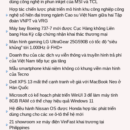
dùng công nghệ in phun inkjet của MSI và TCL
Hợp tác chiến lược phát triển mô hình khu công nghiệp công
nghệ số hiện đại trong ngành Cao su Việt Nam giữa hai Tập
đoàn VNPT và VRG
Máy bay Boeing 737-7 mới được Cục Hàng không Liên
bang Hoa Kỳ cấp chứng nhận khai thác thương mại
Màn hình gaming LG UltraGear 25G590B có tốc độ “siêu
khủng” tới 1.000Hz ở FHD+
Doanh thu của các dịch vụ viễn thông và truyền hình trả phí
của Việt Nam tiếp tục gia tăng
Mẫu smartphone khái niệm không có khung viền màn hình
của Tecno
Dell XPS 13 mất thế cạnh tranh về giá với MacBook Neo ở
Hàn Quốc
Microsoft có kế hoạch phát triển WinUI 3 để làm máy tính
8GB RAM có thể chạy hiệu quả Windows 11
Hệ điều hành Nissan OS được Honda hợp tác phát triển
dùng chung cho các xe ô-tô thế hệ mới
21 showroom xe máy điện VinFast khai trương tại
Philippines