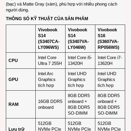
(bạc) và Matte Gray (xám), phù hợp với nhiều phong cách
người dùng.
THÔNG SỐ KỸ THUẬT CỦA SẢN PHẨM
Vivobook
Vivobook
Vivobook
S14
S14
S16
(S3407CA-
(S3407VA-
(S3607VA-
LY096WS)
LY046W)
RP056WS)
Intel Core
Intel Core i5-
Intel Core i7-
CPU
Ultra 7 255H
13420H
13620H
Intel Arc
Intel UHD
Intel UHD
GPU
Graphics
Graphics
Graphics
tích hợp
tích hợp
tích hợp
8GB DDR5
8GB DDR5
16GB DDR5
onboard +
onboard +
RAM
onboard
8GB DDR5
8GB DDR5
SO-DIMM
SO-DIMM
512GB
512GB
512GB
Lưu trữ
NVMe PCIe
NVMe PCIe
NVMe PCIe