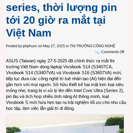
series, thời lượng pin
tới 20 giờ ra mắt tại
Việt Nam
Posted by
phphuoc
on May 27, 2025 in
THỊ TRƯỜNG CÔNG NGHỆ
on
Comments Off
Dòng
ASUS (Taiwan) ngày 27-5-2025 đã chính thức ra mắt thị
lapto
trường Việt Nam dòng laptop Vivobook S14 (S3407CA,
ASU
Vivobook S14 (S3407VA) và Vivobook S16 (S3607VA) mới,
Vivo
tiếp tục đưa các công nghệ trí tuệ nhân tạo (AI) hiện đại đến
S14/
gần hơn với mọi người. Sở hữu thiết kế hai mặt kim loại siêu
(2025
mỏng nhẹ, trang bị vi xử lý lên đến Intel Core Ultra (Series 2),
mỏng
pin lâu và tích hợp nhiều tính năng AI thông minh, loạt
nhẹ
Vivobook S mới hứa hẹn tạo ra trải nghiệm tối ưu cho nhu cầu
với
học tập, làm việc lẫn giải trí di động.
chip
Intel
Core
H-