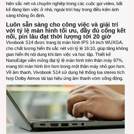
hiện sắc nét và chuyên nghiệp trong các cuộc gọi video, bất
kể đang làm việc ở nhà, ngoài trời hay trong điều kiện ánh
sáng không ổn định.
Luôn sẵn sàng cho công việc và giải trí
với tỷ lệ màn hình tối ưu, đầy đủ cổng kết
nối, pin lâu đạt thời lượng tới 20 giờ
Vivobook S14 được trang bị màn hình IPS 14 inch WUXGA,
cho chất lượng hiển thị sắc nét với tỷ lệ 16:10, giúp tăng không
gian hiển thị nội dung khi làm việc và học tập. Thiết kế
NanoEdge viền mỏng đạt tỷ lệ màn hình trên thân máy 87%,
mang tới màn hình lớn hơn trong một thân máy nhỏ gọn hơn.
Về âm thanh, Vivobook S14 sử dụng hệ thống loa stereo tích
hợp Dolby Atmos tái tạo hiệu ứng âm thanh vòm sống động.