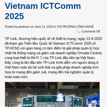
Vietnam ICTComm
2025
Posted by
phphuoc
on June 12, 2025 in
THỊ TRƯỜNG CÔNG NGHỆ
on
Comments Off
Giải
TP-Link
, thương hiệu quốc tế về thiết bị mạng, ngày 12-6-2025
pháp
đã tham gia Triển lãm Quốc tế Vietnam ICTComm 2025 (ở
hợp
TP.HCM) với gian hàng có tâm điểm là giải pháp quản lý hợp
nhất
nhất hệ thống mạng và giám sát doanh nghiệp Omada Central,
mạng
cùng loạt thiết bị Wi-Fi 7 của TP-Link đầu tiên tại Việt Nam.
–
Đây cũng là lần đầu tiên TP-Link trình diễn với người dùng ở
giám
Việt Nam toàn bộ hệ sinh thái và giải pháp doanh nghiệp tích
sát
hợp từ mạng đến giám sát, mang đến trải nghiệm quản lý
Oma
hoàn toàn mới.
và
loạt
thiết
bị
Wi-
Fi