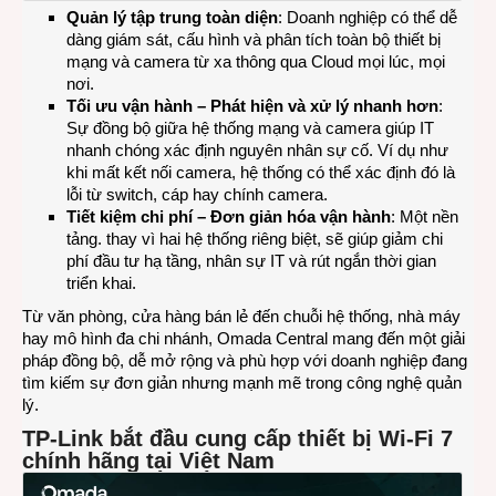
Quản lý tập trung toàn diện
: Doanh nghiệp có thể dễ
dàng giám sát, cấu hình và phân tích toàn bộ thiết bị
mạng và camera từ xa thông qua Cloud mọi lúc, mọi
nơi.
Tối ưu vận hành – Phát hiện và xử lý nhanh hơn
:
Sự đồng bộ giữa hệ thống mạng và camera giúp IT
nhanh chóng xác định nguyên nhân sự cố. Ví dụ như
khi mất kết nối camera, hệ thống có thể xác định đó là
lỗi từ switch, cáp hay chính camera.
Tiết kiệm chi phí – Đơn giản hóa vận hành
: Một nền
tảng. thay vì hai hệ thống riêng biệt, sẽ giúp giảm chi
phí đầu tư hạ tầng, nhân sự IT và rút ngắn thời gian
triển khai.
Từ văn phòng, cửa hàng bán lẻ đến chuỗi hệ thống, nhà máy
hay mô hình đa chi nhánh, Omada Central mang đến một giải
pháp đồng bộ, dễ mở rộng và phù hợp với doanh nghiệp đang
tìm kiếm sự đơn giản nhưng mạnh mẽ trong công nghệ quản
lý.
TP-Link bắt đầu cung cấp thiết bị Wi-Fi 7
chính hãng tại Việt Nam