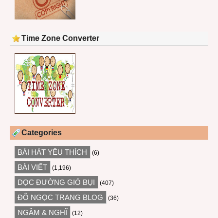
Time Zone Converter
Categories
BÀI HÁT YÊU THÍCH
(6)
BÀI VIẾT
(1,196)
DỌC ĐƯỜNG GIÓ BỤI
(407)
ĐỖ NGỌC TRANG BLOG
(36)
NGẪM & NGHĨ
(12)