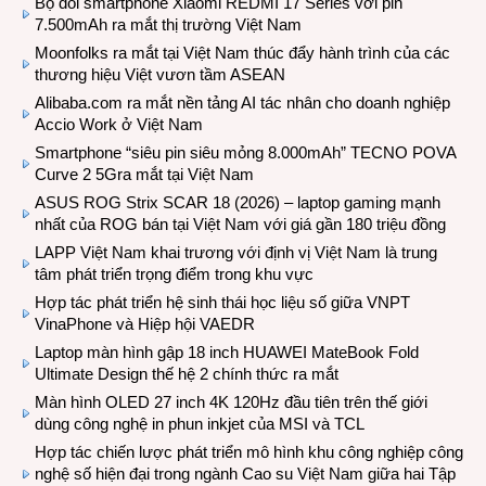
Bộ đôi smartphone Xiaomi REDMI 17 Series với pin
7.500mAh ra mắt thị trường Việt Nam
Moonfolks ra mắt tại Việt Nam thúc đẩy hành trình của các
thương hiệu Việt vươn tầm ASEAN
Alibaba.com ra mắt nền tảng AI tác nhân cho doanh nghiệp
Accio Work ở Việt Nam
Smartphone “siêu pin siêu mỏng 8.000mAh” TECNO POVA
Curve 2 5Gra mắt tại Việt Nam
ASUS ROG Strix SCAR 18 (2026) – laptop gaming mạnh
nhất của ROG bán tại Việt Nam với giá gần 180 triệu đồng
LAPP Việt Nam khai trương với định vị Việt Nam là trung
tâm phát triển trọng điểm trong khu vực
Hợp tác phát triển hệ sinh thái học liệu số giữa VNPT
VinaPhone và Hiệp hội VAEDR
Laptop màn hình gập 18 inch HUAWEI MateBook Fold
Ultimate Design thế hệ 2 chính thức ra mắt
Màn hình OLED 27 inch 4K 120Hz đầu tiên trên thế giới
dùng công nghệ in phun inkjet của MSI và TCL
Hợp tác chiến lược phát triển mô hình khu công nghiệp công
nghệ số hiện đại trong ngành Cao su Việt Nam giữa hai Tập