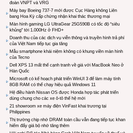
đoàn VNPT và VRG
Máy bay Boeing 737-7 mới được Cục Hàng không Liên
bang Hoa Kỳ cấp chứng nhận khai thác thương mại
Màn hình gaming LG UltraGear 25G590B có tốc độ “siêu
khủng” tới 1.000Hz ở FHD+
Doanh thu của các dịch vụ viễn thông và truyền hình trả phí
của Việt Nam tiếp tục gia tăng
Mẫu smartphone khái niệm không có khung viền màn hình
của Tecno
Dell XPS 13 mất thế cạnh tranh về giá với MacBook Neo ở
Hàn Quốc
Microsoft có kế hoạch phát triển WinUI 3 để làm máy tính
8GB RAM có thể chạy hiệu quả Windows 11
Hệ điều hành Nissan OS được Honda hợp tác phát triển
dùng chung cho các xe ô-tô thế hệ mới
21 showroom xe máy điện VinFast khai trương tại
Philippines
Thị trường chip nhớ DRAM toàn cầu vẫn đang tiếp tục khan
hiếm đẩy giá bộ nhớ tăng thêm