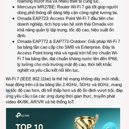
roaming mượt mà và nhiều thiết bị cùng lúc.
Mercusys MR27BE: Router Wi-Fi 7 giá tốt giúp người
dùng phổ thông dễ dàng tiếp cận công nghệ tương lai.
Omada EAP723: Access Point Wi-Fi 7 đầu tiên cho
doanh nghiệp, tích hợp vào hệ sinh thái Omada với
khả năng quản lý tập trung, tốc độ cao, hiệu suất ổn
định.
Omada EAP772 & EAP772-Outdoor: Giải pháp Wi-Fi 7
ba băng tần cao cấp cho SMB và Enterprise. Đây là
Access Point trong nhà và ngoài trời hỗ trợ chuẩn Wi-
Fi 7 ba băng tần, đạt chuẩn kháng nước lên đến IP68,
lý tưởng cho môi trường mật độ cao, thời tiết khắc
nghiệt và yêu cầu kết nối liên tục.
Wi-Fi 7 (IEEE 802.11be) là thế hệ mạng không dây mới nhất,
hoạt động trên cả ba băng tần 2.4GHz, 5GHz và 6GHz, mang
lại tốc độ cao hơn, độ trễ thấp hơn và độ ổn định vượt trội, đáp
ứng yêu cầu của các ứng dụng thời gian thực, truyền phát
video 4K/8K, AR/VR và hệ thống IoT.