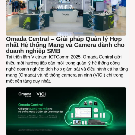
7
của
TP-
Link
tại
Viet
ICT
Omada Central – Giải pháp Quản lý Hợp
2025
nhất Hệ thống Mạng và Camera dành cho
doanh nghiệp SMB
Tại triển lãm Vietnam ICTComm 2025, Omada Central giới
thiệu một hướng tiếp cận mới trong quản lý hệ thống công
nghệ doanh nghiệp: tích hợp giám sát và điều hành cả hạ tầng
mạng (Omada) và hệ thống camera an ninh (VIGI) chỉ trong
một nền tảng duy nhất.