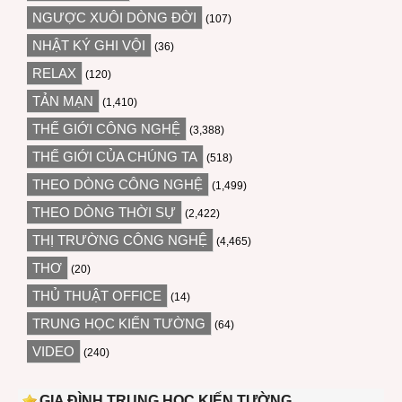
NGƯỢC XUÔI DÒNG ĐỜI
(107)
NHẬT KÝ GHI VỘI
(36)
RELAX
(120)
TẢN MẠN
(1,410)
THẾ GIỚI CÔNG NGHỆ
(3,388)
THẾ GIỚI CỦA CHÚNG TA
(518)
THEO DÒNG CÔNG NGHỆ
(1,499)
THEO DÒNG THỜI SỰ
(2,422)
THỊ TRƯỜNG CÔNG NGHỆ
(4,465)
THƠ
(20)
THỦ THUẬT OFFICE
(14)
TRUNG HỌC KIẾN TƯỜNG
(64)
VIDEO
(240)
GIA ĐÌNH TRUNG HỌC KIẾN TƯỜNG