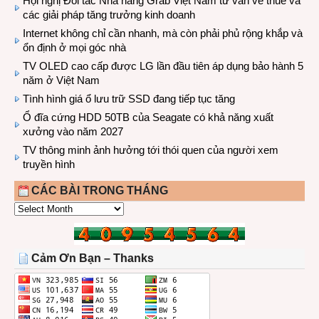
Hội nghị Đối tác Nhà hàng Grab Việt Nam tư vấn về thuế và
các giải pháp tăng trưởng kinh doanh
Internet không chỉ cần nhanh, mà còn phải phủ rộng khắp và
ổn định ở mọi góc nhà
TV OLED cao cấp được LG lần đầu tiên áp dụng bảo hành 5
năm ở Việt Nam
Tình hình giá ổ lưu trữ SSD đang tiếp tục tăng
Ổ đĩa cứng HDD 50TB của Seagate có khả năng xuất
xưởng vào năm 2027
TV thông minh ảnh hưởng tới thói quen của người xem
truyền hình
CÁC BÀI TRONG THÁNG
CÁC
BÀI
TRONG
THÁNG
Cảm Ơn Bạn – Thanks