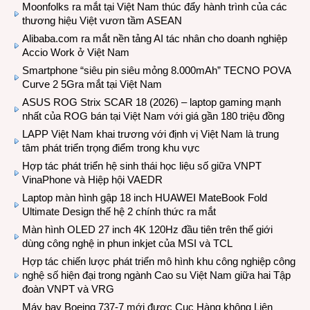
Moonfolks ra mắt tại Việt Nam thúc đẩy hành trình của các
thương hiệu Việt vươn tầm ASEAN
Alibaba.com ra mắt nền tảng AI tác nhân cho doanh nghiệp
Accio Work ở Việt Nam
Smartphone “siêu pin siêu mỏng 8.000mAh” TECNO POVA
Curve 2 5Gra mắt tại Việt Nam
ASUS ROG Strix SCAR 18 (2026) – laptop gaming mạnh
nhất của ROG bán tại Việt Nam với giá gần 180 triệu đồng
LAPP Việt Nam khai trương với định vị Việt Nam là trung
tâm phát triển trọng điểm trong khu vực
Hợp tác phát triển hệ sinh thái học liệu số giữa VNPT
VinaPhone và Hiệp hội VAEDR
Laptop màn hình gập 18 inch HUAWEI MateBook Fold
Ultimate Design thế hệ 2 chính thức ra mắt
Màn hình OLED 27 inch 4K 120Hz đầu tiên trên thế giới
dùng công nghệ in phun inkjet của MSI và TCL
Hợp tác chiến lược phát triển mô hình khu công nghiệp công
nghệ số hiện đại trong ngành Cao su Việt Nam giữa hai Tập
đoàn VNPT và VRG
Máy bay Boeing 737-7 mới được Cục Hàng không Liên