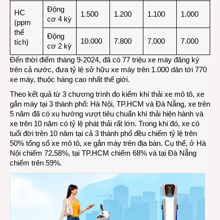
Động
HC
1.500
1.200
1.100
1.000
cơ 4 kỳ
(ppm
thể
Động
10.000
7.800
7.000
7.000
tích)
cơ 2 kỳ
Đến thời điểm tháng 9-2024, đã có
77 triệu xe máy
đăng ký
trên cả nước, đưa tỷ lệ sở hữu xe máy trên 1.000 dân tới 770
xe máy, thuộc hàng cao nhất thế giới.
Theo kết quả từ 3 chương trình đo kiểm khí thải xe mô tô, xe
gắn máy
tại 3 thành phố: Hà Nội, TP.HCM và Đà Nẵng, xe trên
5 năm đã có xu hướng vượt tiêu chuẩn khí thải hiện hành và
xe trên 10 năm có tỷ lệ phát thải rất lớn. Trong khi đó, xe có
tuổi đời trên 10 năm tại cả 3 thành phố đều chiếm tỷ lệ trên
50% tổng số xe mô tô, xe gắn máy trên địa bàn. Cụ thể, ở Hà
Nội chiếm 72,58%, tại TP.HCM chiếm 68% và tại Đà Nẵng
chiếm trên 59%.