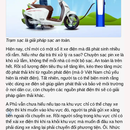
Trạm sạc là giải pháp sạc an toàn.
Hiện nay, chỉ mới có một số ít xe điện mà đã phát sinh nhiều
rối rắm. Nếu như đại trà thì xử lý ra sao? Chuyện sạc pin xe là
khó xử lắm, không thể mỗi nhà có một bộ sạc. An toàn là trên
hết. Rồi số lượng điện tiêu thụ sẽ tăng lên, kéo theo tăng mức
độ phát thải khí từ nguồn phát điện (mà ở Việt Nam chủ yếu
hiện là nhiệt điện). Tất nhiên, người ta có thể biện minh rằng
việc dùng xe điện sẽ giúp giảm phát thải và bảo vệ môi trường
ở nơi dân cư, còn chuyện các nguồn phát điện thì sẽ có giải
pháp giảm thải khác.
A Phủ vẫn chưa hiểu nếu tạo ra khu vực chỉ có thể chạy xe
điện thì khi muốn vào khu vực đó, người ta phải gửi xe xăng
bên ngoài rồi chuyển xe. Rồi người sống trong khu vực chỉ có
thể xài xe điện thì khi ra khỏi khu vực mà muốn đi đâu xa hơn
phải dùng xe xăng lại phải chuyển đổi phương tiện. Ôi. Nhức