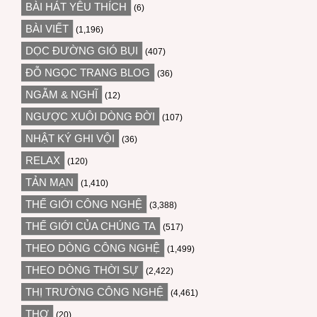
BÀI HÁT YÊU THÍCH
(6)
BÀI VIẾT
(1,196)
DỌC ĐƯỜNG GIÓ BỤI
(407)
ĐỖ NGỌC TRANG BLOG
(36)
NGẪM & NGHĨ
(12)
NGƯỢC XUÔI DÒNG ĐỜI
(107)
NHẬT KÝ GHI VỘI
(36)
RELAX
(120)
TẢN MẠN
(1,410)
THẾ GIỚI CÔNG NGHỆ
(3,388)
THẾ GIỚI CỦA CHÚNG TA
(517)
THEO DÒNG CÔNG NGHỆ
(1,499)
THEO DÒNG THỜI SỰ
(2,422)
THỊ TRƯỜNG CÔNG NGHỆ
(4,461)
THƠ
(20)