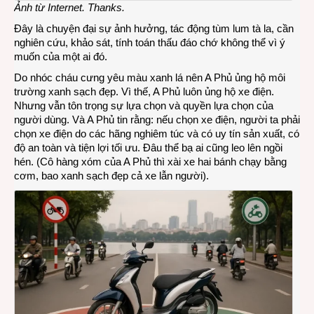
Ảnh từ Internet. Thanks.
Đây là chuyện đại sự ảnh hưởng, tác động tùm lum tà la, cần
nghiên cứu, khảo sát, tính toán thấu đáo chớ không thể vì ý
muốn của một ai đó.
Do nhóc cháu cưng yêu màu xanh lá nên A Phủ ủng hộ môi
trường xanh sạch đẹp. Vì thế, A Phủ luôn ủng hộ xe điện.
Nhưng vẫn tôn trọng sự lựa chọn và quyền lựa chọn của
người dùng. Và A Phủ tin rằng: nếu chọn xe điện, người ta phải
chọn xe điện do các hãng nghiêm túc và có uy tín sản xuất, có
độ an toàn và tiện lợi tối ưu. Đâu thể bạ ai cũng leo lên ngồi
hén. (Cô hàng xóm của A Phủ thì xài xe hai bánh chạy bằng
cơm, bao xanh sạch đẹp cả xe lẫn người).