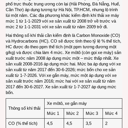
phố trực thuộc trung ương còn lại (Hải Phòng, Đà Nẵng, Huế,
Cần Thơ) áp dụng tương tự Hà Nội, TP.HCM, nhưng lộ trình
lùi một năm. Các địa phương khác kiểm định khí thải xe máy
mức 1 từ 1-1-2029 với xe sản xuất từ 2008 trở về trước và
mức 2 từ 1-1-2031 với xe sản xuất từ năm 2009 trở đi.
Hai thông số khí thải cần kiểm định là Carbon Monoxide (CO)
và Hydrocarbons (HC). CO sẽ được tính theo tỷ lệ % thể tích,
HC được đo theo ppm thể tích (một ppm tương đương một
g/kg) và được chia làm 4 mức. Xe môtô (còn gọi xe máy) sản
xuất trước năm 2008 áp dụng mức một – mức thấp nhất. Xe
sản xuất 2008-2016 áp dụng mức hai. Mức ba áp dụng với xe
sản xuất từ năm 2017 đến 30-6-2026; mức bốn cho xe sản
xuất từ 1-7-2026. Với xe gắn máy, mức một áp dụng với xe
sản xuất trước năm 2016; mức hai với xe sản xuất từ năm
2017 đến 30-6-2027. Xe sản xuất từ 1-7-2027 áp dụng mức
bốn.
Xe môtô, xe gắn máy
Thông số khí thải
Mức 1
Mức 2
Mức 3
Mức 4
CO (% thể tích)
4,5
4,5
3,5
2