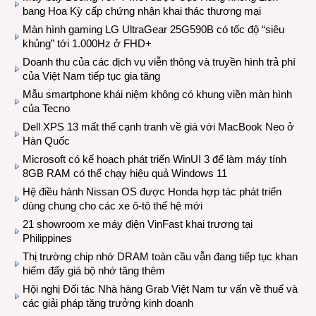
bang Hoa Kỳ cấp chứng nhận khai thác thương mại
Màn hình gaming LG UltraGear 25G590B có tốc độ “siêu
khủng” tới 1.000Hz ở FHD+
Doanh thu của các dịch vụ viễn thông và truyền hình trả phí
của Việt Nam tiếp tục gia tăng
Mẫu smartphone khái niệm không có khung viền màn hình
của Tecno
Dell XPS 13 mất thế cạnh tranh về giá với MacBook Neo ở
Hàn Quốc
Microsoft có kế hoạch phát triển WinUI 3 để làm máy tính
8GB RAM có thể chạy hiệu quả Windows 11
Hệ điều hành Nissan OS được Honda hợp tác phát triển
dùng chung cho các xe ô-tô thế hệ mới
21 showroom xe máy điện VinFast khai trương tại
Philippines
Thị trường chip nhớ DRAM toàn cầu vẫn đang tiếp tục khan
hiếm đẩy giá bộ nhớ tăng thêm
Hội nghị Đối tác Nhà hàng Grab Việt Nam tư vấn về thuế và
các giải pháp tăng trưởng kinh doanh