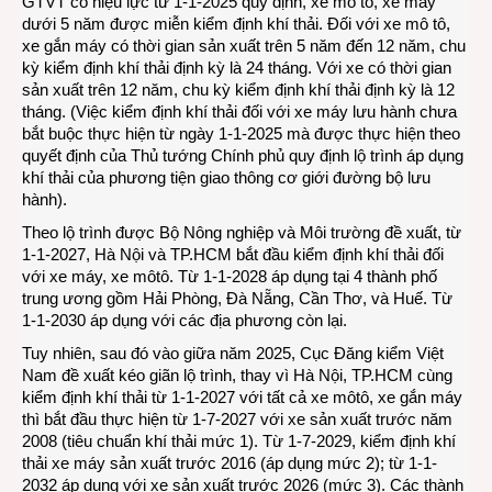
GTVT có hiệu lực từ 1-1-2025 quy định, xe mô tô, xe máy
dưới 5 năm được miễn kiểm định khí thải. Đối với xe mô tô,
xe gắn máy có thời gian sản xuất trên 5 năm đến 12 năm, chu
kỳ kiểm định khí thải định kỳ là 24 tháng. Với xe có thời gian
sản xuất trên 12 năm, chu kỳ kiểm định khí thải định kỳ là 12
tháng. (Việc kiểm định khí thải đối với xe máy lưu hành chưa
bắt buộc thực hiện từ ngày 1-1-2025 mà được thực hiện theo
quyết định của Thủ tướng Chính phủ quy định lộ trình áp dụng
khí thải của phương tiện giao thông cơ giới đường bộ lưu
hành).
Theo lộ trình được Bộ Nông nghiệp và Môi trường đề xuất, từ
1-1-2027, Hà Nội và TP.HCM bắt đầu kiểm định khí thải đối
với xe máy, xe môtô. Từ 1-1-2028 áp dụng tại 4 thành phố
trung ương gồm Hải Phòng, Đà Nẵng, Cần Thơ, và Huế. Từ
1-1-2030 áp dụng với các địa phương còn lại.
Tuy nhiên, sau đó vào giữa năm 2025,
Cục Đăng kiểm Việt
Nam
đề xuất kéo giãn lộ trình, thay vì Hà Nội, TP.HCM cùng
kiểm định khí thải từ 1-1-2027 với tất cả xe môtô, xe gắn máy
thì bắt đầu thực hiện từ 1-7-2027 với xe sản xuất trước năm
2008 (tiêu chuẩn khí thải mức 1). Từ 1-7-2029, kiểm định khí
thải xe máy sản xuất trước 2016 (áp dụng mức 2); từ 1-1-
2032 áp dụng với xe sản xuất trước 2026 (mức 3). Các thành