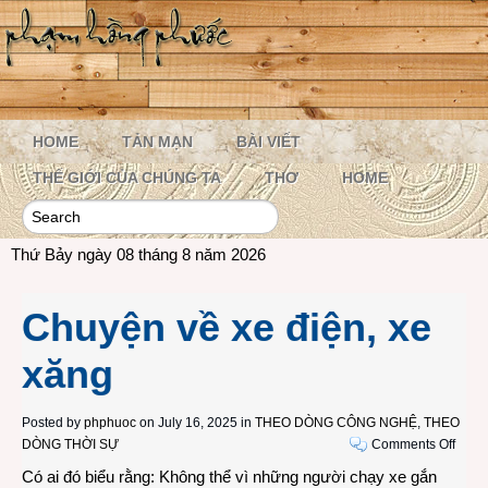
HOME
TẢN MẠN
BÀI VIẾT
THẾ GIỚI CỦA CHÚNG TA
THƠ
HOME
Thứ Bảy ngày 08 tháng 8 năm 2026
Chuyện về xe điện, xe
xăng
Posted by
phphuoc
on July 16, 2025 in
THEO DÒNG CÔNG NGHỆ
,
THEO
on
DÒNG THỜI SỰ
Comments Off
Chuy
Có ai đó biểu rằng: Không thể vì những người chạy xe gắn
về