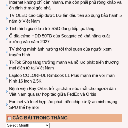
Internet không chỉ cần nhanh, mà còn phải phủ rộng khắp và
ổn định ở mọi góc nhà
TV OLED cao cấp được LG lần đầu tiên áp dụng bảo hành 5
năm ở Việt Nam
Tình hình giá ổ lưu trữ SSD đang tiếp tục tăng
Ổ đĩa cứng HDD 50TB của Seagate có khả năng xuất
xưởng vào năm 2027
TV thông minh ảnh hưởng tới thói quen của người xem
truyền hình
TikTok Shop tăng trưởng mạnh và nỗ lực phát triển thương
mại điện tử tại Việt Nam
Laptop COLORFUL Rimbook L1 Plus mạnh mẽ với màn
hình 16 inch 2.5K
Bệnh viện Bay Orbis trở lại chăm sóc mắt cho người dân
Việt Nam qua sự hợp tác giữa FedEx và Orbis
Fortinet và Intel hợp tác phát triển chip xử lý an ninh mạng
SPU thế hệ mới
CÁC BÀI TRONG THÁNG
CÁC