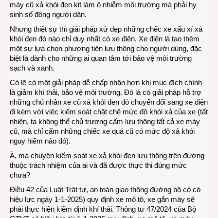
máy cũ xả khói đen kịt làm ô nhiễm môi trường mà phải hy
xe
sinh số đông người dân.
điện,
Nhưng thiệt sự thì giải pháp xử đẹp những chếc xe xấu xí xả
xe
khói đen đó nào chỉ duy nhất có xe điện. Xe điện là tạo thêm
xăng
một sự lựa chọn phương tiện lưu thông cho người dùng, đặc
biệt là dành cho những ai quan tâm tới bảo vệ môi trường
sạch và xanh.
Có lẽ có một giải pháp dễ chấp nhận hơn khi mục đích chính
là giảm khí thải, bảo vệ môi trường. Đó là có giải pháp hỗ trợ
những chủ nhân xe cũ xả khói đen đó chuyển đổi sang xe điện
đi kèm với việc kiểm soát chặt chẽ mức độ khói xả của xe (tất
nhiên, ta không thể chủ trương cấm lưu thông tất cả xe máy
cũ, mà chỉ cấm những chiếc xe quá cũ có mức độ xả khói
nguy hiểm nào đó).
À, mà chuyện kiểm soát xe xả khói đen lưu thông trên đường
thuộc trách nhiệm của ai và đã được thực thi đúng mức
chưa?
Điều 42 của Luật Trật tự, an toàn giao thông đường bộ có có
hiệu lực ngày 1-1-2025) quy định xe mô tô, xe gắn máy sẽ
phải thực hiện kiểm định khí thải. Thông tư 47/2024 của Bộ