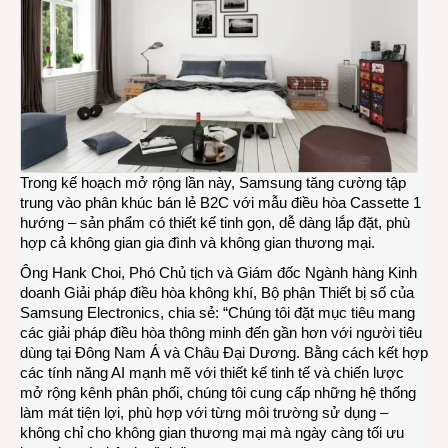
mở
bán
trên
các
kênh
bán
lẻ
Trong kế hoạch mở rộng lần này, Samsung tăng cường tập
trung vào phân khúc bán lẻ B2C với mẫu điều hòa Cassette 1
hướng – sản phẩm có thiết kế tinh gọn, dễ dàng lắp đặt, phù
hợp cả không gian gia đình và không gian thương mại.
Ông Hank Choi, Phó Chủ tịch và Giám đốc Ngành hàng Kinh
doanh Giải pháp điều hòa không khí, Bộ phận Thiết bị số của
Samsung Electronics, chia sẻ: “Chúng tôi đặt mục tiêu mang
các giải pháp điều hòa thông minh đến gần hơn với người tiêu
dùng tại Đông Nam Á và Châu Đại Dương. Bằng cách kết hợp
các tính năng AI mạnh mẽ với thiết kế tinh tế và chiến lược
mở rộng kênh phân phối, chúng tôi cung cấp những hệ thống
làm mát tiện lợi, phù hợp với từng môi trường sử dụng –
không chỉ cho không gian thương mại mà ngày càng tối ưu