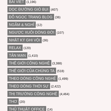
BÀI VIẾT
(1,196)
DỌC ĐƯỜNG GIÓ BỤI
(407)
ĐỖ NGỌC TRANG BLOG
(36)
NGẪM & NGHĨ
(12)
NGƯỢC XUÔI DÒNG ĐỜI
(107)
NHẬT KÝ GHI VỘI
(36)
RELAX
(120)
TẢN MẠN
(1,410)
THẾ GIỚI CÔNG NGHỆ
(3,388)
THẾ GIỚI CỦA CHÚNG TA
(518)
THEO DÒNG CÔNG NGHỆ
(1,499)
THEO DÒNG THỜI SỰ
(2,422)
THỊ TRƯỜNG CÔNG NGHỆ
(4,464)
THƠ
(20)
THỦ THUẬT OFFICE
(14)