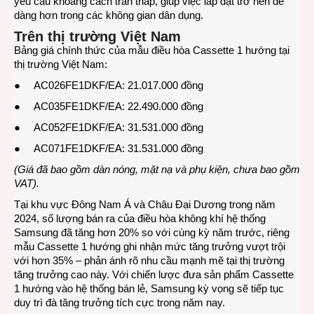
yêu cầu khoảng cách trần thấp, giúp việc lắp đặt trở nên dễ
dàng hơn trong các không gian dân dụng.
Trên thị trường Việt Nam
Bảng giá chính thức của mẫu điều hòa Cassette 1 hướng tại
thị trường Việt Nam:
● AC026FE1DKF/EA: 21.017.000 đồng
● AC035FE1DKF/EA: 22.490.000 đồng
● AC052FE1DKF/EA: 31.531.000 đồng
● AC071FE1DKF/EA: 31.531.000 đồng
(Giá đã bao gồm dàn nóng, mặt nạ và phụ kiện, chưa bao gồm
VAT).
Tại khu vực Đông Nam Á và Châu Đại Dương trong năm
2024, số lượng bán ra của điều hòa không khí hệ thống
Samsung đã tăng hơn 20% so với cùng kỳ năm trước, riêng
mẫu Cassette 1 hướng ghi nhận mức tăng trưởng vượt trội
với hơn 35% – phản ánh rõ nhu cầu mạnh mẽ tại thị trường
tăng trưởng cao này. Với chiến lược đưa sản phẩm Cassette
1 hướng vào hệ thống bán lẻ, Samsung kỳ vọng sẽ tiếp tục
duy trì đà tăng trưởng tích cực trong năm nay.