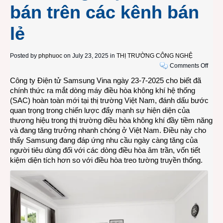
bán trên các kênh bán
lẻ
Posted by
phphuoc
on July 23, 2025 in
THỊ TRƯỜNG CÔNG NGHỆ
on
Comments Off
Dòng
Công ty Điện tử Samsung Vina ngày 23-7-2025 cho biết đã
máy
chính thức ra mắt dòng máy điều hòa không khí hệ thống
điều
(SAC) hoàn toàn mới tại thị trường Việt Nam, đánh dấu bước
hòa
quan trọng trong chiến lược đẩy mạnh sự hiện diện của
khôn
thương hiệu trong thị trường điều hòa không khí đầy tiềm năng
khí
và đang tăng trưởng nhanh chóng ở Việt Nam. Điều này cho
âm
thấy Samsung đang đáp ứng nhu cầu ngày càng tăng của
trần
người tiêu dùng đối với các dòng điều hòa âm trần, vốn tiết
SAC
kiệm diện tích hơn so với điều hòa treo tường truyền thống.
thông
minh
được
Sams
Việt
Nam