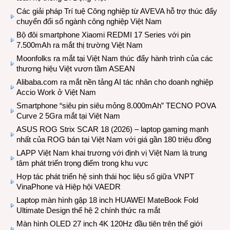
Các giải pháp Trí tuệ Công nghiệp từ AVEVA hỗ trợ thúc đẩy
chuyển đổi số ngành công nghiệp Việt Nam
Bộ đôi smartphone Xiaomi REDMI 17 Series với pin
7.500mAh ra mắt thị trường Việt Nam
Moonfolks ra mắt tại Việt Nam thúc đẩy hành trình của các
thương hiệu Việt vươn tầm ASEAN
Alibaba.com ra mắt nền tảng AI tác nhân cho doanh nghiệp
Accio Work ở Việt Nam
Smartphone “siêu pin siêu mỏng 8.000mAh” TECNO POVA
Curve 2 5Gra mắt tại Việt Nam
ASUS ROG Strix SCAR 18 (2026) – laptop gaming mạnh
nhất của ROG bán tại Việt Nam với giá gần 180 triệu đồng
LAPP Việt Nam khai trương với định vị Việt Nam là trung
tâm phát triển trọng điểm trong khu vực
Hợp tác phát triển hệ sinh thái học liệu số giữa VNPT
VinaPhone và Hiệp hội VAEDR
Laptop màn hình gập 18 inch HUAWEI MateBook Fold
Ultimate Design thế hệ 2 chính thức ra mắt
Màn hình OLED 27 inch 4K 120Hz đầu tiên trên thế giới