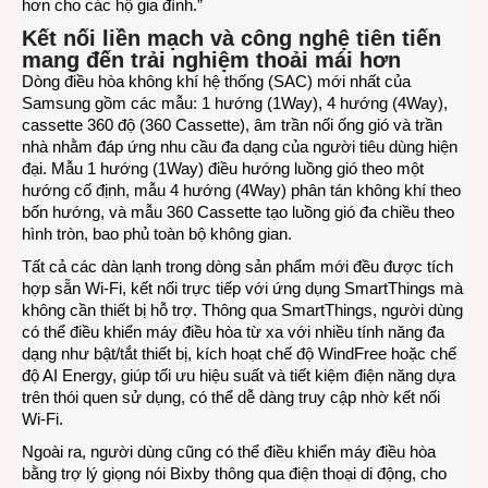
hơn cho các hộ gia đình.”
Kết nối liền mạch và công nghệ tiên tiến
mang đến trải nghiệm thoải mái hơn
Dòng điều hòa không khí hệ thống (SAC) mới nhất của
Samsung gồm các mẫu: 1 hướng (1Way), 4 hướng (4Way),
cassette 360 độ (360 Cassette), âm trần nối ống gió và trần
nhà nhằm đáp ứng nhu cầu đa dạng của người tiêu dùng hiện
đại. Mẫu 1 hướng (1Way) điều hướng luồng gió theo một
hướng cố định, mẫu 4 hướng (4Way) phân tán không khí theo
bốn hướng, và mẫu 360 Cassette tạo luồng gió đa chiều theo
hình tròn, bao phủ toàn bộ không gian.
Tất cả các dàn lạnh trong dòng sản phẩm mới đều được tích
hợp sẵn Wi-Fi, kết nối trực tiếp với ứng dụng SmartThings mà
không cần thiết bị hỗ trợ. Thông qua SmartThings, người dùng
có thể điều khiển máy điều hòa từ xa với nhiều tính năng đa
dạng như bật/tắt thiết bị, kích hoạt chế độ WindFree hoặc chế
độ AI Energy, giúp tối ưu hiệu suất và tiết kiệm điện năng dựa
trên thói quen sử dụng, có thể dễ dàng truy cập nhờ kết nối
Wi-Fi.
Ngoài ra, người dùng cũng có thể điều khiển máy điều hòa
bằng trợ lý giọng nói Bixby thông qua điện thoại di động, cho