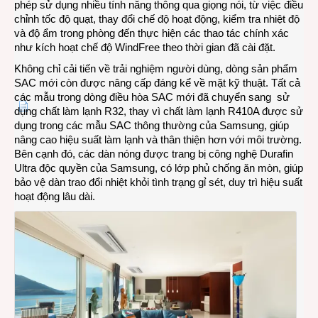
phép sử dụng nhiều tính năng thông qua giọng nói, từ việc điều
chỉnh tốc độ quạt, thay đổi chế độ hoạt động, kiểm tra nhiệt độ
và độ ẩm trong phòng đến thực hiện các thao tác chính xác
như kích hoạt chế độ WindFree theo thời gian đã cài đặt.
Không chỉ cải tiến về trải nghiệm người dùng, dòng sản phẩm
SAC mới còn được nâng cấp đáng kể về mặt kỹ thuật. Tất cả
các mẫu trong dòng điều hòa SAC mới đã chuyển sang sử
dụng chất làm lạnh R32, thay vì chất làm lạnh R410A được sử
dụng trong các mẫu SAC thông thường của Samsung, giúp
nâng cao hiệu suất làm lạnh và thân thiện hơn với môi trường.
Bên cạnh đó, các dàn nóng được trang bị công nghệ Durafin
Ultra độc quyền của Samsung, có lớp phủ chống ăn mòn, giúp
bảo vệ dàn trao đổi nhiệt khỏi tình trạng gỉ sét, duy trì hiệu suất
hoạt động lâu dài.