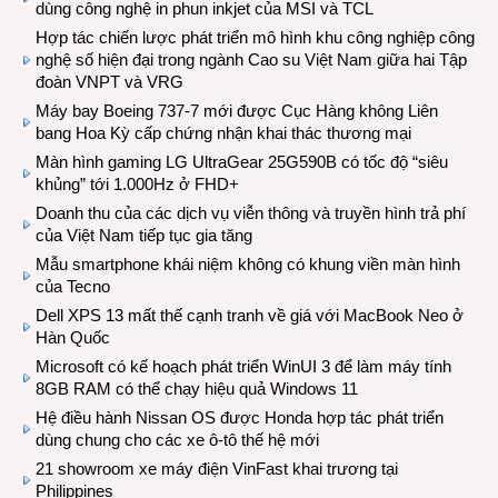
dùng công nghệ in phun inkjet của MSI và TCL
Hợp tác chiến lược phát triển mô hình khu công nghiệp công
nghệ số hiện đại trong ngành Cao su Việt Nam giữa hai Tập
đoàn VNPT và VRG
Máy bay Boeing 737-7 mới được Cục Hàng không Liên
bang Hoa Kỳ cấp chứng nhận khai thác thương mại
Màn hình gaming LG UltraGear 25G590B có tốc độ “siêu
khủng” tới 1.000Hz ở FHD+
Doanh thu của các dịch vụ viễn thông và truyền hình trả phí
của Việt Nam tiếp tục gia tăng
Mẫu smartphone khái niệm không có khung viền màn hình
của Tecno
Dell XPS 13 mất thế cạnh tranh về giá với MacBook Neo ở
Hàn Quốc
Microsoft có kế hoạch phát triển WinUI 3 để làm máy tính
8GB RAM có thể chạy hiệu quả Windows 11
Hệ điều hành Nissan OS được Honda hợp tác phát triển
dùng chung cho các xe ô-tô thế hệ mới
21 showroom xe máy điện VinFast khai trương tại
Philippines