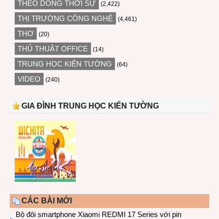
THEO DÒNG THỜI SỰ
(2,422)
THỊ TRƯỜNG CÔNG NGHỆ
(4,461)
THƠ
(20)
THỦ THUẬT OFFICE
(14)
TRUNG HỌC KIẾN TƯỜNG
(64)
VIDEO
(240)
GIA ĐÌNH TRUNG HỌC KIẾN TƯỜNG
CÁC BÀI MỚI
Bộ đôi smartphone Xiaomi REDMI 17 Series với pin