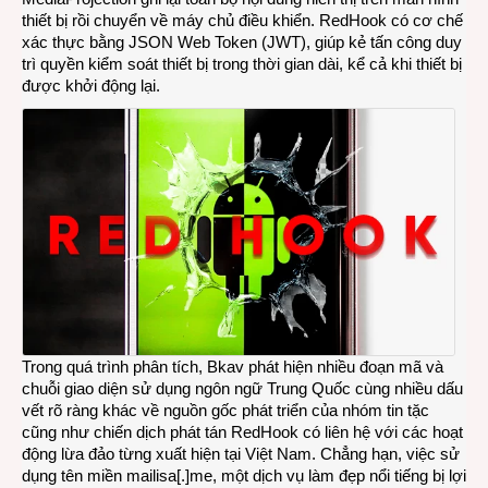
thiết bị rồi chuyển về máy chủ điều khiển. RedHook có cơ chế
xác thực bằng JSON Web Token (JWT), giúp kẻ tấn công duy
trì quyền kiểm soát thiết bị trong thời gian dài, kể cả khi thiết bị
được khởi động lại.
Trong quá trình phân tích, Bkav phát hiện nhiều đoạn mã và
chuỗi giao diện sử dụng ngôn ngữ Trung Quốc cùng nhiều dấu
vết rõ ràng khác về nguồn gốc phát triển của nhóm tin tặc
cũng như chiến dịch phát tán RedHook có liên hệ với các hoạt
động lừa đảo từng xuất hiện tại Việt Nam. Chẳng hạn, việc sử
dụng tên miền mailisa[.]me, một dịch vụ làm đẹp nổi tiếng bị lợi