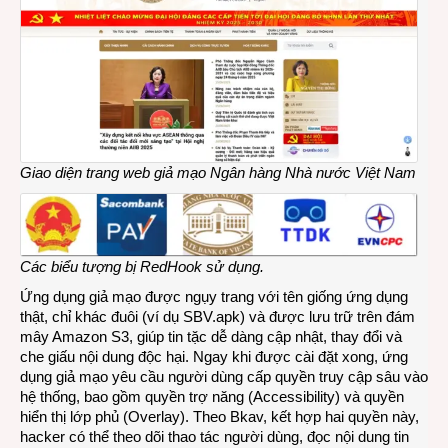
bởi
hacke
có
nguồ
gốc
từ
Trun
Quốc
Giao diện trang web giả mạo Ngân hàng
N
hà nước Việt Nam
Các biểu tượng bị RedHook sử dụng
.
Ứng dụng giả mạo được ngụy trang với tên giống ứng dụng
thật, chỉ khác đuôi (ví dụ SBV.apk) và được lưu trữ trên đám
mây Amazon S3, giúp tin tặc dễ dàng cập nhật, thay đổi và
che giấu nội dung độc hại. Ngay khi được cài đặt xong, ứng
dụng giả mạo yêu cầu người dùng cấp quyền truy cập sâu vào
hệ thống, bao gồm quyền trợ năng (Accessibility) và quyền
hiển thị lớp phủ (Overlay). Theo Bkav, kết hợp hai quyền này,
hacker có thể theo dõi thao tác người dùng, đọc nội dung tin