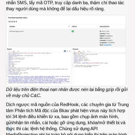
nhắn SMS, lấy mã OTP, truy cập danh bạ, thậm chí thao tác
thay người dùng mà không để lại dấu hiệu rõ ràng.
Dữ liệu trên điện thoại nạn nhân được nén lại bằng gzip rồi gửi
về máy chủ C&C
.
Dịch ngược mã nguồn của RedHook, các chuyên gia từ Trung
tâm Phân tích Mã độc của Bkav phát hiện virus này tích hợp
tới 34 lệnh điều khiển từ xa, bao gồm chụp ảnh màn hình,
gửi/nhận tin nhắn, cài hoặc gỡ ứng dụng, khóa/mở thiết bị và
thực thi các lệnh hệ thống. Chúng sử dụng API
MediaProjection ghi lại toàn bộ nội dung hiển thị trên màn hình