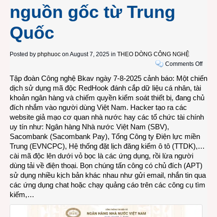
nguồn gốc từ Trung
Quốc
Posted by
phphuoc
on August 7, 2025 in
THEO DÒNG CÔNG NGHỆ
on
Comments Off
CẢN
Tập đoàn Công nghệ Bkav ngày 7-8-2025 cảnh báo: Một chiến
BÁO:
dịch sử dụng mã độc RedHook đánh cắp dữ liệu cá nhân, tài
Điện
khoản ngân hàng và chiếm quyền kiểm soát thiết bị, đang chủ
thoại
đích nhắm vào người dùng Việt Nam. Hacker tạo ra các
Andro
website giả mạo cơ quan nhà nước hay các tổ chức tài chính
tại
uy tín như: Ngân hàng Nhà nước Việt Nam (SBV),
Việt
Sacombank (Sacombank Pay), Tổng Công ty Điện lực miền
Nam
Trung (EVNCPC), Hệ thống đặt lịch đăng kiểm ô tô (TTDK),…
đang
cài mã độc lên dưới vỏ bọc là các ứng dụng, rồi lừa người
bị
dùng tải về điện thoại. Bọn chúng tấn công có chủ đích (APT)
tấn
sử dụng nhiều kịch bản khác nhau như gửi email, nhắn tin qua
công
các ứng dụng chat hoặc chạy quảng cáo trên các công cụ tìm
có
kiếm,…
chủ
đích