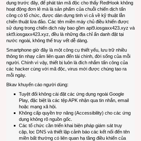
dụng trước đây, để phát tán mã độc cho thấy RedHook không
hoạt động đơn lẻ mà là sản phẩm của chuỗi chiến dịch tấn
công có tổ chức, được dàn dựng tinh vi cả về kỹ thuật lẫn
chiến thuật lừa đảo. Các tên miền máy chủ điều khiển được
sử dụng trong chiến dịch này bao gồm api9.iosgaxx423.xyz và
skt9.iosgaxx423.xyz, đều là những địa chỉ ẩn danh đặt tại
nước ngoài, không thể truy vết dễ dàng.
Smartphone giờ đây là một công cụ thiết yếu, lưu trữ nhiều
thông tin nhạy cảm liên quan đến tài chính, đời sống của mỗi
người. Chính vì vậy, thiết bị luôn là đích nhắm tấn công của
các hacker cùng với mã độc, virus mới được chúng tạo ra
mỗi ngày.
Bkav khuyến cáo người dùng:
Tuyệt đối không cài đặt các ứng dụng ngoài Google
Play, đặc biệt là các tệp APK nhận qua tin nhắn, email
hoặc mạng xã hội.
Không cấp quyền trợ năng (Accessibility) cho các ứng
dụng không rõ nguồn gốc.
Các tổ chức cần triển khai biện pháp giám sát truy
cập, lọc DNS và thiết lập cảnh báo các kết nối đến tên
miền bất thường có liên quan hạ tầng điều khiển của