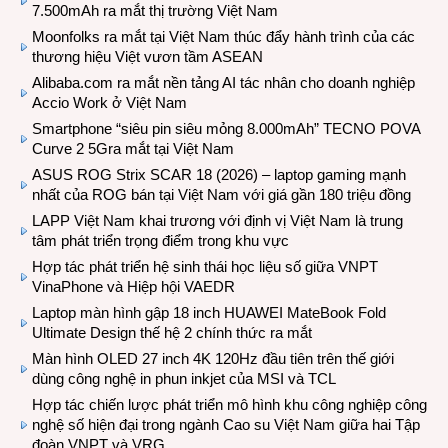
7.500mAh ra mắt thị trường Việt Nam
Moonfolks ra mắt tại Việt Nam thúc đẩy hành trình của các
thương hiệu Việt vươn tầm ASEAN
Alibaba.com ra mắt nền tảng AI tác nhân cho doanh nghiệp
Accio Work ở Việt Nam
Smartphone “siêu pin siêu mỏng 8.000mAh” TECNO POVA
Curve 2 5Gra mắt tại Việt Nam
ASUS ROG Strix SCAR 18 (2026) – laptop gaming mạnh
nhất của ROG bán tại Việt Nam với giá gần 180 triệu đồng
LAPP Việt Nam khai trương với định vị Việt Nam là trung
tâm phát triển trọng điểm trong khu vực
Hợp tác phát triển hệ sinh thái học liệu số giữa VNPT
VinaPhone và Hiệp hội VAEDR
Laptop màn hình gập 18 inch HUAWEI MateBook Fold
Ultimate Design thế hệ 2 chính thức ra mắt
Màn hình OLED 27 inch 4K 120Hz đầu tiên trên thế giới
dùng công nghệ in phun inkjet của MSI và TCL
Hợp tác chiến lược phát triển mô hình khu công nghiệp công
nghệ số hiện đại trong ngành Cao su Việt Nam giữa hai Tập
đoàn VNPT và VRG