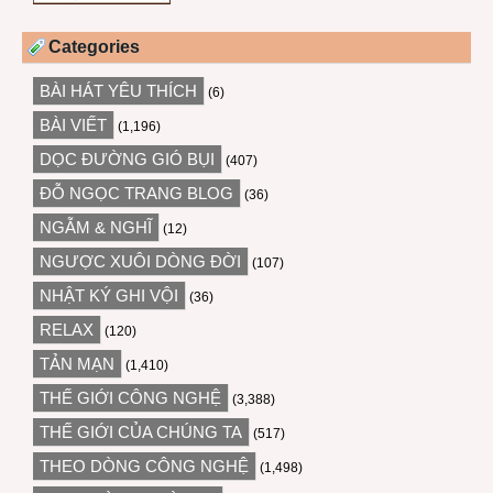
Categories
BÀI HÁT YÊU THÍCH
(6)
BÀI VIẾT
(1,196)
DỌC ĐƯỜNG GIÓ BỤI
(407)
ĐỖ NGỌC TRANG BLOG
(36)
NGẪM & NGHĨ
(12)
NGƯỢC XUÔI DÒNG ĐỜI
(107)
NHẬT KÝ GHI VỘI
(36)
RELAX
(120)
TẢN MẠN
(1,410)
THẾ GIỚI CÔNG NGHỆ
(3,388)
THẾ GIỚI CỦA CHÚNG TA
(517)
THEO DÒNG CÔNG NGHỆ
(1,498)