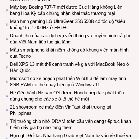
Máy bay Boeing 737-7 mới được Cục Hàng không Liên
bang Hoa Kỳ cấp chứng nhận khai thác thương mại
Màn hình gaming LG UltraGear 25G590B có tốc độ “siêu
khủng” tới 1.000Hz ở FHD+
Doanh thu của các dịch vụ viễn thông và truyền hình trả phí
của Việt Nam tiếp tục gia tăng
Mẫu smartphone khái niệm không có khung viền màn hình
của Tecno
Dell XPS 13 mất thế cạnh tranh về giá với MacBook Neo ở
Hàn Quốc
Microsoft có kế hoạch phát triển WinUI 3 để làm máy tính
8GB RAM có thể chạy hiệu quả Windows 11
Hệ điều hành Nissan OS được Honda hợp tác phát triển
dùng chung cho các xe ô-tô thế hệ mới
21 showroom xe máy điện VinFast khai trương tại
Philippines
Thị trường chip nhớ DRAM toàn cầu vẫn đang tiếp tục khan
hiếm đẩy giá bộ nhớ tăng thêm
Hội nghị Đối tác Nhà hàng Grab Việt Nam tư vấn về thuế và