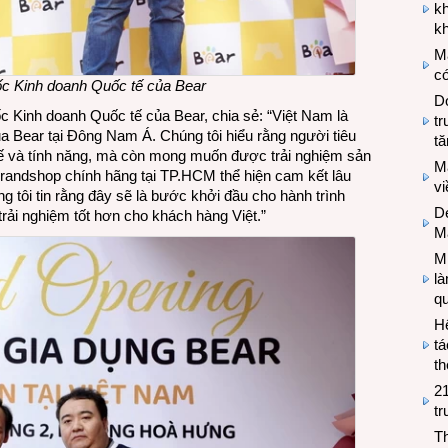
k
kh
M
có
c Kinh doanh Quốc tế của Bear
Do
Kinh doanh Quốc tế của Bear, chia sẻ: “Việt Nam là
tr
ủa Bear tại Đông Nam Á. Chúng tôi hiểu rằng người tiêu
tă
kế và tính năng, mà còn mong muốn được trải nghiệm sản
M
brandshop chính hãng tại TP.HCM thể hiện cam kết lâu
v
ng tôi tin rằng đây sẽ là bước khởi đầu cho hành trình
De
ải nghiệm tốt hơn cho khách hàng Việt.”
M
Mi
l
q
H
tá
th
2
tr
T