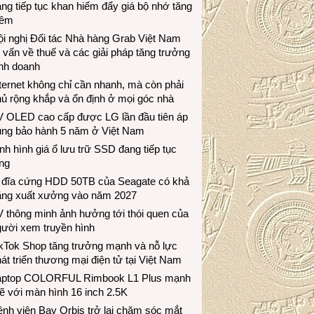
ng tiếp tục khan hiếm đẩy giá bộ nhớ tăng
hêm
i nghị Đối tác Nhà hàng Grab Việt Nam
 vấn về thuế và các giải pháp tăng trưởng
inh doanh
ternet không chỉ cần nhanh, mà còn phải
ủ rộng khắp và ổn định ở mọi góc nhà
V OLED cao cấp được LG lần đầu tiên áp
ụng bảo hành 5 năm ở Việt Nam
nh hình giá ổ lưu trữ SSD đang tiếp tục
ng
 đĩa cứng HDD 50TB của Seagate có khả
ăng xuất xưởng vào năm 2027
 thông minh ảnh hưởng tới thói quen của
gười xem truyền hình
ikTok Shop tăng trưởng mạnh và nỗ lực
át triển thương mại điện tử tại Việt Nam
aptop COLORFUL Rimbook L1 Plus mạnh
 với màn hình 16 inch 2.5K
nh viện Bay Orbis trở lại chăm sóc mắt