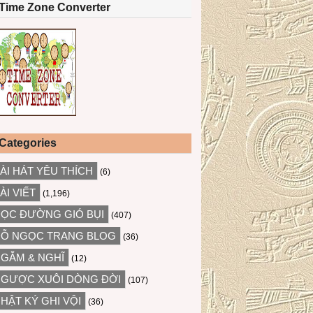
Time Zone Converter
Categories
ÀI HÁT YÊU THÍCH
(6)
ÀI VIẾT
(1,196)
ỌC ĐƯỜNG GIÓ BỤI
(407)
Ỗ NGỌC TRANG BLOG
(36)
GẪM & NGHĨ
(12)
GƯỢC XUÔI DÒNG ĐỜI
(107)
HẬT KÝ GHI VỘI
(36)