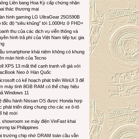
hông Liên bang Hoa Kỳ cấp chứng nhận
ai thác thương mại
àn hình gaming LG UltraGear 25G590B
 tốc độ “siêu khủng” tới 1.000Hz ở FHD+
anh thu của các dịch vụ viễn thông và
uyền hình trả phí của Việt Nam tiếp tục gia
ng
ẫu smartphone khái niệm không có khung
iền màn hình của Tecno
ll XPS 13 mất thế cạnh tranh về giá với
acBook Neo ở Hàn Quốc
crosoft có kế hoạch phát triển WinUI 3 để
àm máy tính 8GB RAM có thể chạy hiệu
uả Windows 11
ệ điều hành Nissan OS được Honda hợp
c phát triển dùng chung cho các xe ô-tô
ế hệ mới
1 showroom xe máy điện VinFast khai
ương tại Philippines
hị trường chip nhớ DRAM toàn cầu vẫn