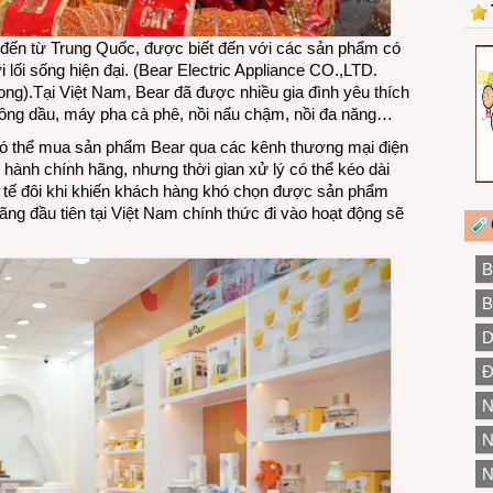
 đến từ Trung Quốc, được biết đến với các sản phẩm có
i lối sống hiện đại. (Bear Electric Appliance CO.,LTD.
ng).Tại Việt Nam, Bear đã được nhiều gia đình yêu thích
ông dầu, máy pha cà phê, nồi nấu chậm, nồi đa năng…
có thể mua sản phẩm Bear qua các kênh thương mại điện
hành chính hãng, nhưng thời gian xử lý có thể kéo dài
ực tế đôi khi khiến khách hàng khó chọn được sản phẩm
ng đầu tiên tại Việt Nam chính thức đi vào hoạt động sẽ
B
B
D
Đ
N
N
N