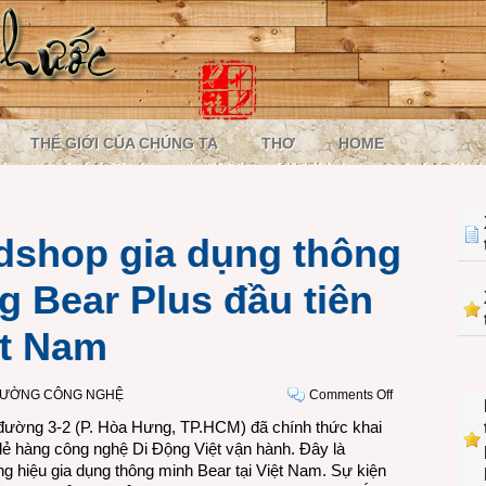
THẾ GIỚI CỦA CHÚNG TA
THƠ
HOME
dshop gia dụng thông
g Bear Plus đầu tiên
ệt Nam
on
RƯỜNG CÔNG NGHỆ
Comments Off
Cửa
 đường 3-2 (P. Hòa Hưng, TP.HCM) đã chính thức khai
hàng
lẻ hàng công nghệ Di Động Việt vận hành. Đây là
Brandshop
ng hiệu gia dụng thông minh
Bear
tại Việt Nam. Sự kiện
gia