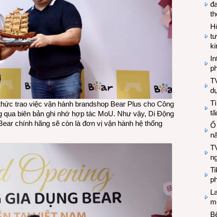
đa
t
Hộ
tư
k
In
ph
T
d
Tì
h thức trao việc vận hành brandshop Bear Plus cho Công
tă
g qua biên bản ghi nhớ hợp tác MoU. Như vậy, Di Động
Bear chính hãng sẽ còn là đơn vị vận hành hệ thống
Ổ
n
TV
n
T
ph
L
mẽ
Bệ