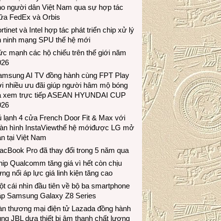
ho người dân Việt Nam qua sự hợp tác
iữa FedEx và Orbis
rtinet và Intel hợp tác phát triển chip xử lý
n ninh mạng SPU thế hệ mới
c mạnh các hộ chiếu trên thế giới năm
026
amsung AI TV đồng hành cùng FPT Play
i nhiều ưu đãi giúp người hâm mộ bóng
á xem trực tiếp ASEAN HYUNDAI CUP
026
 lạnh 4 cửa French Door Fit & Max với
àn hình InstaViewthế hệ mớiđược LG mở
n tại Việt Nam
acBook Pro đã thay đổi trong 5 năm qua
ip Qualcomm tăng giá vì hết còn chịu
ng nổi áp lực giá linh kiện tăng cao
t cái nhìn đầu tiên về bộ ba smartphone
ập Samsung Galaxy Z8 Series
àn thương mại điện tử Lazada đồng hành
ng JBL dưa thiết bị âm thanh chất lượng