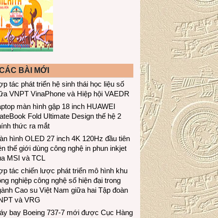
CÁC BÀI MỚI
p tác phát triển hệ sinh thái học liệu số
iữa VNPT VinaPhone và Hiệp hội VAEDR
aptop màn hình gập 18 inch HUAWEI
teBook Fold Ultimate Design thế hệ 2
ính thức ra mắt
àn hình OLED 27 inch 4K 120Hz đầu tiên
ên thế giới dùng công nghệ in phun inkjet
ủa MSI và TCL
p tác chiến lược phát triển mô hình khu
ng nghiệp công nghệ số hiện đại trong
gành Cao su Việt Nam giữa hai Tập đoàn
NPT và VRG
áy bay Boeing 737-7 mới được Cục Hàng