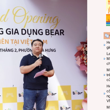
Hợ
g
L
Ma
ch
M
tr
c
Hợ
cô
n
V
M