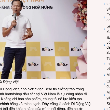
c
g
Fo
a
Sứ
2
S
vớ
đ
2
Tủ
m
bá
M
Ch
i Động Việt
đự
ộng Việt, cho biết: “Việc Bear tin tưởng trao trọng
Mộ
nh brandshop đầu tiên tại Việt Nam là sự công nhận rõ
g
. Không chỉ bán sản phẩm, chúng tôi nỗ lực kiến tạo
S
 chính hãng và minh bạch. Đây cũng là cách Di Động Việt
cù
ợt trội đến khách hàng của mình nói riêng, đến người