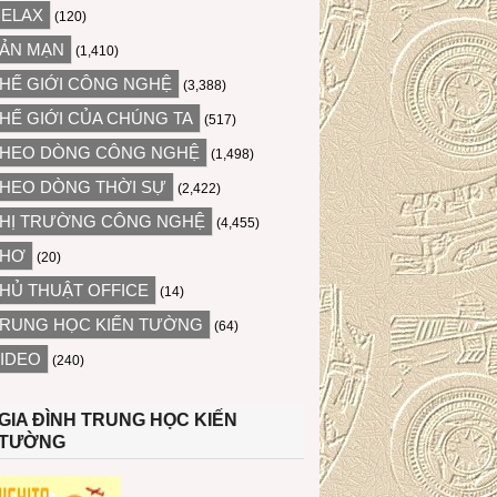
ELAX
(120)
ẢN MẠN
(1,410)
HẾ GIỚI CÔNG NGHỆ
(3,388)
HẾ GIỚI CỦA CHÚNG TA
(517)
HEO DÒNG CÔNG NGHỆ
(1,498)
HEO DÒNG THỜI SỰ
(2,422)
HỊ TRƯỜNG CÔNG NGHỆ
(4,455)
THƠ
(20)
HỦ THUẬT OFFICE
(14)
RUNG HỌC KIẾN TƯỜNG
(64)
IDEO
(240)
GIA ĐÌNH TRUNG HỌC KIẾN
TƯỜNG