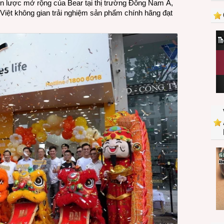
ến lược mở rộng của Bear tại thị trường Đông Nam Á,
dụng
Việt không gian trải nghiệm sản phẩm chính hãng đạt
thông
minh
chính
hãng
Bear
Plus
đầu
tiên
của
Bear
tại
Việt
Nam