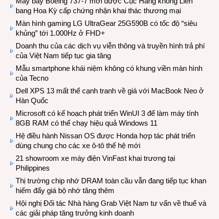
Máy bay Boeing 737-7 mới được Cục Hàng không Liên
bang Hoa Kỳ cấp chứng nhận khai thác thương mại
Màn hình gaming LG UltraGear 25G590B có tốc độ “siêu
khủng” tới 1.000Hz ở FHD+
Doanh thu của các dịch vụ viễn thông và truyền hình trả phí
của Việt Nam tiếp tục gia tăng
Mẫu smartphone khái niệm không có khung viền màn hình
của Tecno
Dell XPS 13 mất thế cạnh tranh về giá với MacBook Neo ở
Hàn Quốc
Microsoft có kế hoạch phát triển WinUI 3 để làm máy tính
8GB RAM có thể chạy hiệu quả Windows 11
Hệ điều hành Nissan OS được Honda hợp tác phát triển
dùng chung cho các xe ô-tô thế hệ mới
21 showroom xe máy điện VinFast khai trương tại
Philippines
Thị trường chip nhớ DRAM toàn cầu vẫn đang tiếp tục khan
hiếm đẩy giá bộ nhớ tăng thêm
Hội nghị Đối tác Nhà hàng Grab Việt Nam tư vấn về thuế và
các giải pháp tăng trưởng kinh doanh