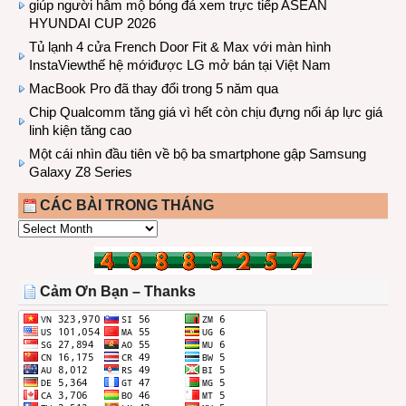
giúp người hâm mộ bóng đá xem trực tiếp ASEAN
HYUNDAI CUP 2026
Tủ lạnh 4 cửa French Door Fit & Max với màn hình
InstaViewthế hệ mớiđược LG mở bán tại Việt Nam
MacBook Pro đã thay đổi trong 5 năm qua
Chip Qualcomm tăng giá vì hết còn chịu đựng nổi áp lực giá
linh kiện tăng cao
Một cái nhìn đầu tiên về bộ ba smartphone gập Samsung
Galaxy Z8 Series
CÁC BÀI TRONG THÁNG
CÁC
BÀI
TRONG
THÁNG
Cảm Ơn Bạn – Thanks