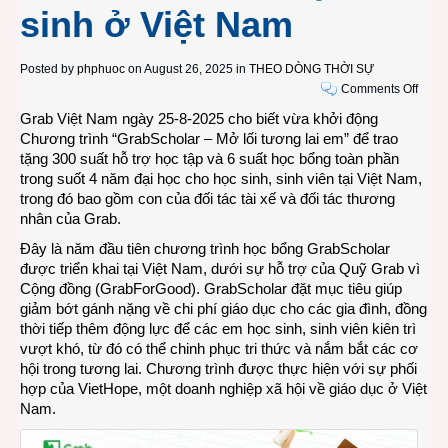
sinh ở Việt Nam
Posted by
phphuoc
on August 26, 2025 in
THEO DÒNG THỜI SỰ
on
Comments Off
Lần
Grab Việt Nam ngày 25-8-2025 cho biết vừa khởi động
đầu
Chương trình “GrabScholar – Mở lối tương lai em” để trao
tiên
tặng 300 suất hỗ trợ học tập và 6 suất học bổng toàn phần
triển
trong suốt 4 năm đại học cho học sinh, sinh viên tại Việt Nam,
khai
trong đó bao gồm con của đối tác tài xế và đối tác thương
chươ
nhân của Grab.
trình
Đây là năm đầu tiên chương trình học bổng GrabScholar
học
được triển khai tại Việt Nam, dưới sự hỗ trợ của Quỹ Grab vì
bổng
Cộng đồng (GrabForGood). GrabScholar đặt mục tiêu giúp
Grab
giảm bớt gánh nặng về chi phí giáo dục cho các gia đình, đồng
dành
thời tiếp thêm động lực để các em học sinh, sinh viên kiên trì
cho
vượt khó, từ đó có thể chinh phục tri thức và nắm bắt các cơ
306
hội trong tương lai. Chương trình được thực hiện với sự phối
sinh
hợp của VietHope, một doanh nghiệp xã hội về giáo dục ở Việt
viên
Nam.
–
học