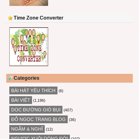
Time Zone Converter
Categories
BÀI HÁT YÊU THÍCH
(6)
BÀI VIẾT
(1,196)
DỌC ĐƯỜNG GIÓ BỤI
(407)
ĐỖ NGỌC TRANG BLOG
(36)
NGẪM & NGHĨ
(12)
NGƯỢC XUÔI DÒNG ĐỜI
(107)