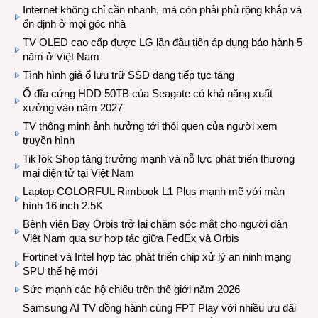
Internet không chỉ cần nhanh, mà còn phải phủ rộng khắp và
ổn định ở mọi góc nhà
TV OLED cao cấp được LG lần đầu tiên áp dụng bảo hành 5
năm ở Việt Nam
Tình hình giá ổ lưu trữ SSD đang tiếp tục tăng
Ổ đĩa cứng HDD 50TB của Seagate có khả năng xuất
xưởng vào năm 2027
TV thông minh ảnh hưởng tới thói quen của người xem
truyền hình
TikTok Shop tăng trưởng mạnh và nỗ lực phát triển thương
mại điện tử tại Việt Nam
Laptop COLORFUL Rimbook L1 Plus mạnh mẽ với màn
hình 16 inch 2.5K
Bệnh viện Bay Orbis trở lại chăm sóc mắt cho người dân
Việt Nam qua sự hợp tác giữa FedEx và Orbis
Fortinet và Intel hợp tác phát triển chip xử lý an ninh mạng
SPU thế hệ mới
Sức mạnh các hộ chiếu trên thế giới năm 2026
Samsung AI TV đồng hành cùng FPT Play với nhiều ưu đãi