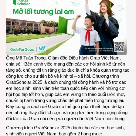
sinh
ở
Việt
Nam
Ông Mã Tuấn Trọng, Giám đốc Điều hành Grab Việt Nam,
chia sẻ: “Bên cạnh việc mang đến các cơ hội sinh kế từ nền
tảng số, chúng tôi tin rằng giáo dục là chìa khóa quan trọng tạo
động lực cho sự tiến bộ về kinh tế – xã hội. Chương trình
GrabScholar 2025 là cách chúng tôi đồng hành và hỗ trợ các
em học sinh, sinh viên trên toàn quốc tiếp cận với những cơ
hội học tập tốt hơn, giúp các em vững tin theo đuổi ước mơ,
chuẩn bị hành trang vững chắc để phát triển trong tương lai.
Đây cũng là cách để Grab có thể góp phần thiết thực để tạo
nên những thay đổi tích cực và rộng lớn hơn trong cộng đồng
đối tác của Grab nói riêng và người dân Việt Nam nói chung.”
Chương trình GrabScholar 2025 dành cho các em học sinh,
sinh viên người Việt Nam, bao gồm 2 hạng mục: