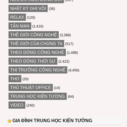
NHẬT KÝ GHI VỘI
(36)
RELAX
(120)
TẢN MẠN
(1,410)
THẾ GIỚI CÔNG NGHỆ
(3,388)
THẾ GIỚI CỦA CHÚNG TA
(517)
THEO DÒNG CÔNG NGHỆ
(1,498)
THEO DÒNG THỜI SỰ
(2,422)
THỊ TRƯỜNG CÔNG NGHỆ
(4,456)
THƠ
(20)
THỦ THUẬT OFFICE
(14)
TRUNG HỌC KIẾN TƯỜNG
(64)
VIDEO
(240)
GIA ĐÌNH TRUNG HỌC KIẾN TƯỜNG