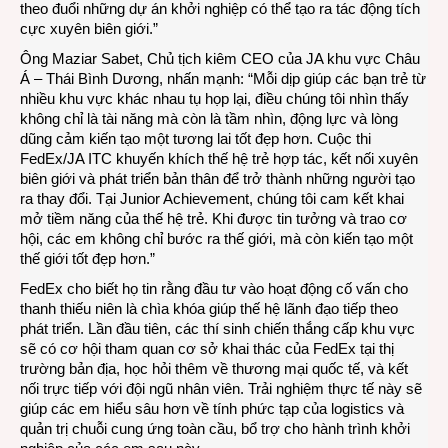
theo đuổi những dự án khởi nghiệp có thể tạo ra tác động tích
cực xuyên biên giới.”
Ông Maziar Sabet, Chủ tịch kiêm CEO của JA khu vực Châu
Á – Thái Bình Dương, nhấn mạnh: “Mỗi dịp giúp các bạn trẻ từ
nhiều khu vực khác nhau tụ họp lại, điều chúng tôi nhìn thấy
không chỉ là tài năng mà còn là tầm nhìn, động lực và lòng
dũng cảm kiến tạo một tương lai tốt đẹp hơn. Cuộc thi
FedEx/JA ITC khuyến khích thế hệ trẻ hợp tác, kết nối xuyên
biên giới và phát triển bản thân để trở thành những người tạo
ra thay đổi. Tại Junior Achievement, chúng tôi cam kết khai
mở tiềm năng của thế hệ trẻ. Khi được tin tưởng và trao cơ
hội, các em không chỉ bước ra thế giới, mà còn kiến tạo một
thế giới tốt đẹp hơn.”
FedEx cho biết họ tin rằng đầu tư vào hoạt động cố vấn cho
thanh thiếu niên là chìa khóa giúp thế hệ lãnh đạo tiếp theo
phát triển. Lần đầu tiên, các thí sinh chiến thắng cấp khu vực
sẽ có cơ hội tham quan cơ sở khai thác của FedEx tại thị
trường bản địa, học hỏi thêm về thương mại quốc tế, và kết
nối trực tiếp với đội ngũ nhân viên. Trải nghiệm thực tế này sẽ
giúp các em hiểu sâu hơn về tính phức tạp của logistics và
quản trị chuỗi cung ứng toàn cầu, bổ trợ cho hành trình khởi