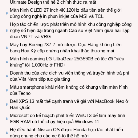
Ultimate Design thế hệ 2 chính thức ra mắt
Màn hình OLED 27 inch 4K 120Hz đầu tiên trên thế giới
dùng công nghệ in phun inkjet của MSI và TCL
Hợp tác chiến lược phát triển mô hình khu công nghiệp công
nghệ số hiện đại trong ngành Cao su Việt Nam giữa hai Tập
đoàn VNPT và VRG
Máy bay Boeing 737-7 mới được Cục Hàng không Liên
bang Hoa Kỳ cấp chứng nhận khai thác thương mại
Màn hình gaming LG UltraGear 25G590B có tốc độ “siêu
khủng” tới 1.000Hz ở FHD+
Doanh thu của các dịch vụ viễn thông và truyền hình trả phí
của Việt Nam tiếp tục gia tăng
Mẫu smartphone khái niệm không có khung viền màn hình
của Tecno
Dell XPS 13 mất thế cạnh tranh về giá với MacBook Neo ở
Hàn Quốc
Microsoft có kế hoạch phát triển WinUI 3 để làm máy tính
8GB RAM có thể chạy hiệu quả Windows 11
Hệ điều hành Nissan OS được Honda hợp tác phát triển
dùng chung cho các xe ô-tô thế hệ mới