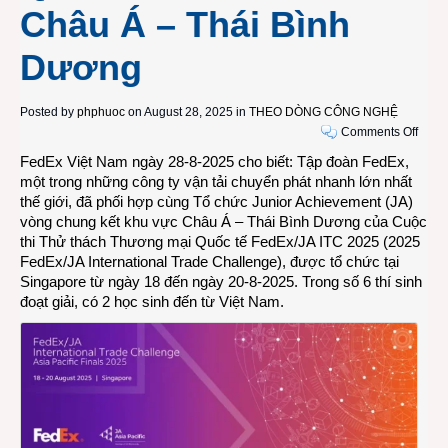
Châu Á – Thái Bình
Dương
Posted by
phphuoc
on August 28, 2025 in
THEO DÒNG CÔNG NGHỆ
on
Comments Off
Hai
FedEx Việt Nam ngày 28-8-2025 cho biết: Tập đoàn FedEx,
học
một trong những công ty vận tải chuyển phát nhanh lớn nhất
sinh
thế giới, đã phối hợp cùng Tổ chức Junior Achievement (JA)
Việt
vòng chung kết khu vực Châu Á – Thái Bình Dương của Cuộc
Nam
thi Thử thách Thương mại Quốc tế FedEx/JA ITC 2025 (2025
đạt
FedEx/JA International Trade Challenge), được tổ chức tại
giải
Singapore từ ngày 18 đến ngày 20-8-2025. Trong số 6 thí sinh
cao
đoạt giải, có 2 học sinh đến từ Việt Nam.
tại
Cuộc
thi
Thử
thách
Thươ
mại