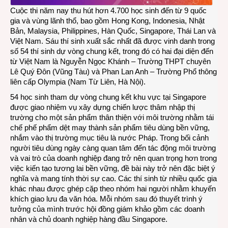
Quốc
Cuộc thi năm nay thu hút hơn 4.700 học sinh đến từ 9 quốc
tế
gia và vùng lãnh thổ, bao gồm Hong Kong, Indonesia, Nhật
FedE
Bản, Malaysia, Philippines, Hàn Quốc, Singapore, Thái Lan và
2025
Việt Nam. Sáu thí sinh xuất sắc nhất đã được vinh danh trong
Châu
số 54 thí sinh dự vòng chung kết, trong đó có hai đại diện đến
Á
từ Việt Nam là Nguyễn Ngọc Khánh – Trường THPT chuyên
–
Lê Quý Đôn (Vũng Tàu) và Phan Lan Anh – Trường Phổ thông
Thái
liên cấp Olympia (Nam Từ Liên, Hà Nội).
Bình
Dươ
54 học sinh tham dự vòng chung kết khu vực tại Singapore
được giao nhiệm vụ xây dựng chiến lược thâm nhập thị
trường cho một sản phẩm thân thiện với môi trường nhằm tái
chế phế phẩm dệt may thành sản phẩm tiêu dùng bền vững,
nhắm vào thị trường mục tiêu là nước Pháp. Trong bối cảnh
người tiêu dùng ngày càng quan tâm đến tác động môi trường
và vai trò của doanh nghiệp đang trở nên quan trọng hơn trong
việc kiến tạo tương lai bền vững, đề bài này trở nên đặc biệt ý
nghĩa và mang tính thời sự cao. Các thí sinh từ nhiều quốc gia
khác nhau được ghép cặp theo nhóm hai người nhằm khuyến
khích giao lưu đa văn hóa. Mỗi nhóm sau đó thuyết trình ý
tưởng của mình trước hội đồng giám khảo gồm các doanh
nhân và chủ doanh nghiệp hàng đầu Singapore.