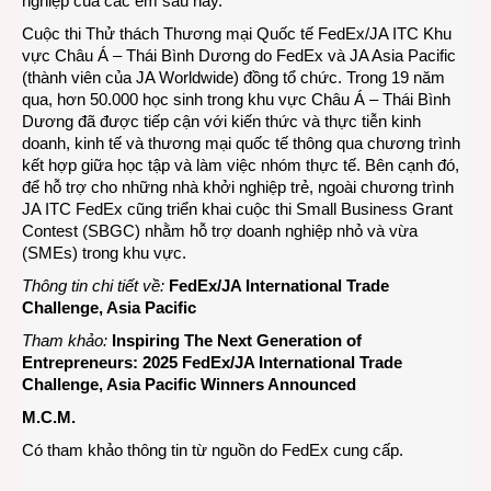
nghiệp của các em sau này.
Cuộc thi Thử thách Thương mại Quốc tế FedEx/JA ITC Khu
vực Châu Á – Thái Bình Dương do FedEx và JA Asia Pacific
(thành viên của JA Worldwide) đồng tổ chức. Trong 19 năm
qua, hơn 50.000 học sinh trong khu vực Châu Á – Thái Bình
Dương đã được tiếp cận với kiến thức và thực tiễn kinh
doanh, kinh tế và thương mại quốc tế thông qua chương trình
kết hợp giữa học tập và làm việc nhóm thực tế. Bên cạnh đó,
để hỗ trợ cho những nhà khởi nghiệp trẻ, ngoài chương trình
JA ITC FedEx cũng triển khai cuộc thi
Small Business Grant
Contest
(SBGC) nhằm hỗ trợ
doanh nghiệp nhỏ và vừa
(SMEs)
trong khu vực.
Thông tin chi tiết về:
FedEx/JA International Trade
Challenge, Asia Pacific
Tham khảo:
Inspiring The Next Generation of
Entrepreneurs: 2025 FedEx/JA International Trade
Challenge, Asia Pacific Winners Announced
M.C.M.
Có tham khảo thông tin từ nguồn do FedEx cung cấp.