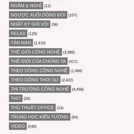
NGẪM & NGHĨ
(12)
NGƯỢC XUÔI DÒNG ĐỜI
(107)
NHẬT KÝ GHI VỘI
(36)
RELAX
(120)
TẢN MẠN
(1,410)
THẾ GIỚI CÔNG NGHỆ
(3,388)
THẾ GIỚI CỦA CHÚNG TA
(517)
THEO DÒNG CÔNG NGHỆ
(1,498)
THEO DÒNG THỜI SỰ
(2,422)
THỊ TRƯỜNG CÔNG NGHỆ
(4,458)
THƠ
(20)
THỦ THUẬT OFFICE
(14)
TRUNG HỌC KIẾN TƯỜNG
(64)
VIDEO
(240)