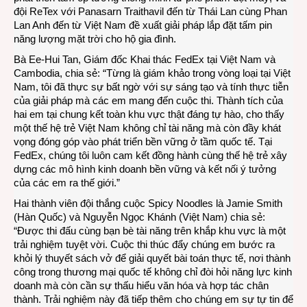
đội ReTex với Panasarn Traithavil đến từ Thái Lan cùng Phan
Lan Anh đến từ Việt Nam đề xuất giải pháp lắp đặt tấm pin
năng lượng mặt trời cho hộ gia đình.
Bà Ee-Hui Tan, Giám đốc Khai thác FedEx tại Việt Nam và
Cambodia, chia sẻ: “Từng là giám khảo trong vòng loại tại Việt
Nam, tôi đã thực sự bất ngờ với sự sáng tạo và tính thực tiễn
của giải pháp mà các em mang đến cuộc thi. Thành tích của
hai em tại chung kết toàn khu vực thật đáng tự hào, cho thấy
một thế hệ trẻ Việt Nam không chỉ tài năng mà còn đầy khát
vọng đóng góp vào phát triển bền vững ở tầm quốc tế. Tại
FedEx, chúng tôi luôn cam kết đồng hành cùng thế hệ trẻ xây
dựng các mô hình kinh doanh bền vững và kết nối ý tưởng
của các em ra thế giới.”
Hai thành viên đội thắng cuộc Spicy Noodles là Jamie Smith
(Hàn Quốc) và Nguyễn Ngọc Khánh (Việt Nam) chia sẻ:
“Được thi đấu cùng bạn bè tài năng trên khắp khu vực là một
trải nghiệm tuyệt vời. Cuộc thi thúc đẩy chúng em bước ra
khỏi lý thuyết sách vở để giải quyết bài toán thực tế, nơi thành
công trong thương mại quốc tế không chỉ đòi hỏi năng lực kinh
doanh mà còn cần sự thấu hiểu văn hóa và hợp tác chân
thành. Trải nghiệm này đã tiếp thêm cho chúng em sự tự tin để