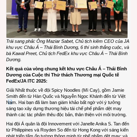
Trái sang
p
hải
:
Ông Maziar Sabet, Chủ tịch kiêm CEO của JA
khu vực Châu Á – Thái Bình Dương,
6
thí sinh thắng cuộc, và
bà Kawal Preet, Chủ tịch FedEx khu vực Châu Á – Thái Bình
Dương
.
Kết quả của
vòng chung kết khu vực Châu Á – Thái Bình
Dương của Cuộc thi Thử thách Thương mại Quốc tế
FedEx/JA ITC 2025
:
Giải Nhất thuộc về đội Spicy Noodles (Mì Cay), gồm Jamie
Smith đến từ Hàn Quốc và Nguyễn Ngọc Khánh đến từ Việt
Nam. Hai bạn đã làm ban giám khảo bất ngờ với ý tưởng
sáng tạo xây dựng thương hiệu tái chế phế phẩm dệt may
thành các tác phẩm thêu độc bản, thân thiện với môi trường.
Hai đội Á quân là đội Innovement với Janelle Anika S. Tan đến
từ Philippines và Royden So đến từ Hong Kong với sáng kiến
phát triển tấm ốp tường thông minh từ phế phẩm dệt may; và