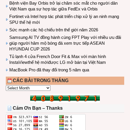
Bệnh viện Bay Orbis trở lại chăm sóc mắt cho người dân
Việt Nam qua sự hợp tác giữa FedEx và Orbis
Fortinet và Intel hợp tác phát triển chip xử lý an ninh mạng
SPU thế hệ mới
Sức mạnh các hộ chiếu trên thế giới năm 2026
Samsung AI TV đồng hành cùng FPT Play với nhiều ưu đãi
giúp người hâm mộ bóng đá xem trực tiếp ASEAN
HYUNDAI CUP 2026
Tủ lạnh 4 cửa French Door Fit & Max với màn hình
InstaViewthế hệ mớiđược LG mở bán tại Việt Nam
MacBook Pro đã thay đổi trong 5 năm qua
CÁC BÀI TRONG THÁNG
CÁC
BÀI
TRONG
THÁNG
Cảm Ơn Bạn – Thanks