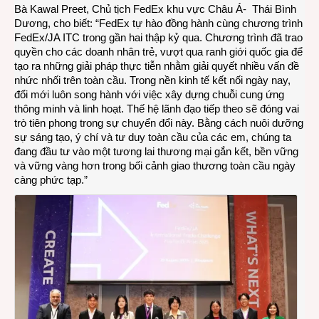
Bà Kawal Preet, Chủ tịch FedEx khu vực Châu Á- Thái Bình
Dương, cho biết: “FedEx tự hào đồng hành cùng chương trình
FedEx/JA ITC trong gần hai thập kỷ qua. Chương trình đã trao
quyền cho các doanh nhân trẻ, vượt qua ranh giới quốc gia để
tạo ra những giải pháp thực tiễn nhằm giải quyết nhiều vấn đề
nhức nhối trên toàn cầu. Trong nền kinh tế kết nối ngày nay,
đổi mới luôn song hành với việc xây dựng chuỗi cung ứng
thông minh và linh hoạt. Thế hệ lãnh đạo tiếp theo sẽ đóng vai
trò tiên phong trong sự chuyển đổi này. Bằng cách nuôi dưỡng
sự sáng tạo, ý chí và tư duy toàn cầu của các em, chúng ta
đang đầu tư vào một tương lai thương mại gắn kết, bền vững
và vững vàng hơn trong bối cảnh giao thương toàn cầu ngày
càng phức tạp.”