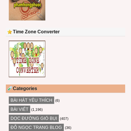
Time Zone Converter
Categories
BÀI HÁT YÊU THÍCH
(6)
BÀI VIẾT
(1,196)
DỌC ĐƯỜNG GIÓ BỤI
(407)
ĐỖ NGỌC TRANG BLOG
(36)