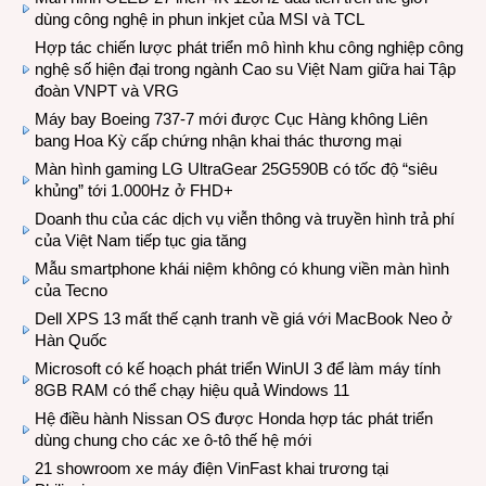
dùng công nghệ in phun inkjet của MSI và TCL
Hợp tác chiến lược phát triển mô hình khu công nghiệp công
nghệ số hiện đại trong ngành Cao su Việt Nam giữa hai Tập
đoàn VNPT và VRG
Máy bay Boeing 737-7 mới được Cục Hàng không Liên
bang Hoa Kỳ cấp chứng nhận khai thác thương mại
Màn hình gaming LG UltraGear 25G590B có tốc độ “siêu
khủng” tới 1.000Hz ở FHD+
Doanh thu của các dịch vụ viễn thông và truyền hình trả phí
của Việt Nam tiếp tục gia tăng
Mẫu smartphone khái niệm không có khung viền màn hình
của Tecno
Dell XPS 13 mất thế cạnh tranh về giá với MacBook Neo ở
Hàn Quốc
Microsoft có kế hoạch phát triển WinUI 3 để làm máy tính
8GB RAM có thể chạy hiệu quả Windows 11
Hệ điều hành Nissan OS được Honda hợp tác phát triển
dùng chung cho các xe ô-tô thế hệ mới
21 showroom xe máy điện VinFast khai trương tại