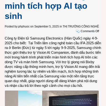
minh tích hợp AI tạo
sinh
Posted by
phphuoc
on September 5, 2025 in
THỊ TRƯỜNG CÔNG NGHỆ
on
Comments Off
Sams
Công ty Điện tử Samsung Electronics (Hàn Quốc) ngày 4-9-
ra
2025 cho biết: Tại Triển lãm công nghệ toàn cầu IFA 2025 diễn
mắt
ra ở Berlin (Đức) từ ngày 5 tới ngày 9-9-2025, Samsung chính
trợ
thức giới thiệu trợ lý Vision AI Companion, đánh dấu bước tiến
lý
mới trong hành trình phát triển màn hình tích hợp AI trên các
Visio
dòng TV và màn hình Samsung. Với trợ lý giọng nói Bixby
AI
được nâng cấp thông minh hơn, trợ lý Vision AI mang đến trải
Comp
nghiệm tương tác tự nhiên và liền mạch, tích hợp những tính
tại
năng AI tiên tiến nhất của Samsung vào một nền tảng trực
Triển
quan duy nhất, giúp người dùng dễ dàng khám phá nội dung
lãm
và nhận câu trả lời theo ngữ cảnh cho mọi câu hỏi.
IFA
2025
cho
màn