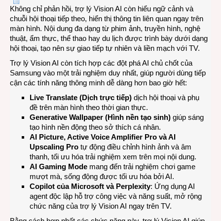
Không chỉ phản hồi, trợ lý Vision AI còn hiểu ngữ cảnh và
chuỗi hội thoại tiếp theo, hiển thị thông tin liên quan ngay trên
màn hình. Nội dung đa dạng từ phim ảnh, truyền hình, nghệ
thuật, ẩm thực, thể thao hay du lịch được trình bày dưới dạng
hội thoại, tạo nên sự giao tiếp tự nhiên và liền mạch với TV.
Trợ lý Vision AI còn tích hợp các đột phá AI chủ chốt của
Samsung vào một trải nghiệm duy nhất, giúp người dùng tiếp
cận các tính năng thông minh dễ dàng hơn bao giờ hết:
Live Translate (Dịch trực tiếp)
dịch hội thoại và phụ
đề trên màn hình theo thời gian thực.
Generative Wallpaper (Hình nền tạo sinh)
giúp sáng
tạo hình nền động theo sở thích cá nhân.
AI Picture, Active Voice Amplifier Pro và AI
Upscaling Pro
tự động điều chỉnh hình ảnh và âm
thanh, tối ưu hóa trải nghiệm xem trên mọi nội dung.
AI Gaming Mode
mang đến trải nghiệm chơi game
mượt mà, sống động được tối ưu hóa bởi AI.
Copilot của Microsoft và Perplexity
: Ứng dụng AI
agent độc lập hỗ trợ công việc và năng suất, mở rộng
chức năng của trợ lý Vision AI ngay trên TV.
Bằng cách hợp nhất các chức năng này, trợ lý Vision AI giúp