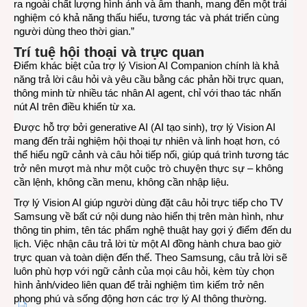
ra ngoài chất lượng hình ảnh và âm thanh, mang đến một trải
nghiệm có khả năng thấu hiểu, tương tác và phát triển cùng
người dùng theo thời gian.”
Trí tuệ hội thoại và trực quan
Điểm khác biệt của trợ lý Vision AI Companion chính là khả
năng trả lời câu hỏi và yêu cầu bằng các phản hồi trực quan,
thông minh từ nhiều tác nhân AI agent, chỉ với thao tác nhấn
nút AI trên điều khiển từ xa.
Được hỗ trợ bởi generative AI (AI tạo sinh), trợ lý Vision AI
mang đến trải nghiệm hội thoại tự nhiên và linh hoạt hơn, có
thể hiểu ngữ cảnh và câu hỏi tiếp nối, giúp quá trình tương tác
trở nên mượt mà như một cuộc trò chuyện thực sự – không
cần lệnh, không cần menu, không cần nhập liệu.
Trợ lý Vision AI giúp người dùng đặt câu hỏi trực tiếp cho TV
Samsung về bất cứ nội dung nào hiển thị trên màn hình, như
thông tin phim, tên tác phẩm nghệ thuật hay gợi ý điểm đến du
lịch. Việc nhận câu trả lời từ một AI đồng hành chưa bao giờ
trực quan và toàn diện đến thế. Theo Samsung, câu trả lời sẽ
luôn phù hợp với ngữ cảnh của mọi câu hỏi, kèm tùy chọn
hình ảnh/video liên quan để trải nghiệm tìm kiếm trở nên
phong phú và sống động hơn các trợ lý AI thông thường.