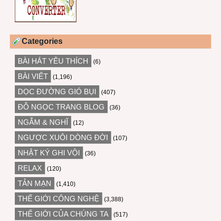
Categories
BÀI HÁT YÊU THÍCH
(6)
BÀI VIẾT
(1,196)
DỌC ĐƯỜNG GIÓ BỤI
(407)
ĐỖ NGỌC TRANG BLOG
(36)
NGẪM & NGHĨ
(12)
NGƯỢC XUÔI DÒNG ĐỜI
(107)
NHẬT KÝ GHI VỘI
(36)
RELAX
(120)
TẢN MẠN
(1,410)
THẾ GIỚI CÔNG NGHỆ
(3,388)
THẾ GIỚI CỦA CHÚNG TA
(517)