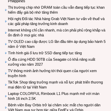
Philippines
Thị trường chip nhớ DRAM toàn cầu vẫn đang tiếp tục khan
hiếm đẩy giá bộ nhớ tăng thêm
Hội nghị Đối tác Nhà hàng Grab Việt Nam tư vấn về thuế và
các giải pháp tăng trưởng kinh doanh
Internet không chỉ cần nhanh, mà còn phải phủ rộng khắp và
ổn định ở mọi góc nhà
TV OLED cao cấp được LG lần đầu tiên áp dụng bảo hành 5
năm ở Việt Nam
Tình hình giá ổ lưu trữ SSD đang tiếp tục tăng
Ổ đĩa cứng HDD 50TB của Seagate có khả năng xuất
xưởng vào năm 2027
TV thông minh ảnh hưởng tới thói quen của người xem
truyền hình
TikTok Shop tăng trưởng mạnh và nỗ lực phát triển thương
mại điện tử tại Việt Nam
Laptop COLORFUL Rimbook L1 Plus mạnh mẽ với màn
hình 16 inch 2.5K
Bệnh viện Bay Orbis trở lại chăm sóc mắt cho người dân
Việt Nam qua sự hợp tác giữa FedEx và Orbis