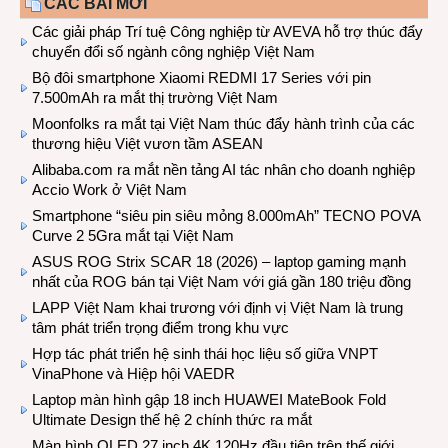
CÁC BÀI MỚI
Các giải pháp Trí tuệ Công nghiệp từ AVEVA hỗ trợ thúc đẩy
chuyển đổi số ngành công nghiệp Việt Nam
Bộ đôi smartphone Xiaomi REDMI 17 Series với pin
7.500mAh ra mắt thị trường Việt Nam
Moonfolks ra mắt tại Việt Nam thúc đẩy hành trình của các
thương hiệu Việt vươn tầm ASEAN
Alibaba.com ra mắt nền tảng AI tác nhân cho doanh nghiệp
Accio Work ở Việt Nam
Smartphone “siêu pin siêu mỏng 8.000mAh” TECNO POVA
Curve 2 5Gra mắt tại Việt Nam
ASUS ROG Strix SCAR 18 (2026) – laptop gaming mạnh
nhất của ROG bán tại Việt Nam với giá gần 180 triệu đồng
LAPP Việt Nam khai trương với định vị Việt Nam là trung
tâm phát triển trọng điểm trong khu vực
Hợp tác phát triển hệ sinh thái học liệu số giữa VNPT
VinaPhone và Hiệp hội VAEDR
Laptop màn hình gập 18 inch HUAWEI MateBook Fold
Ultimate Design thế hệ 2 chính thức ra mắt
Màn hình OLED 27 inch 4K 120Hz đầu tiên trên thế giới