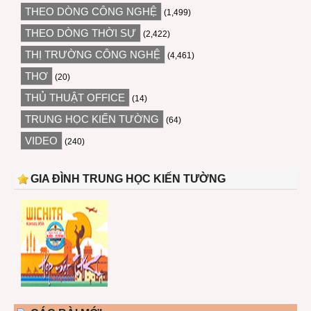
THEO DÒNG CÔNG NGHỆ
(1,499)
THEO DÒNG THỜI SỰ
(2,422)
THỊ TRƯỜNG CÔNG NGHỆ
(4,461)
THƠ
(20)
THỦ THUẬT OFFICE
(14)
TRUNG HỌC KIẾN TƯỜNG
(64)
VIDEO
(240)
GIA ĐÌNH TRUNG HỌC KIẾN TƯỜNG