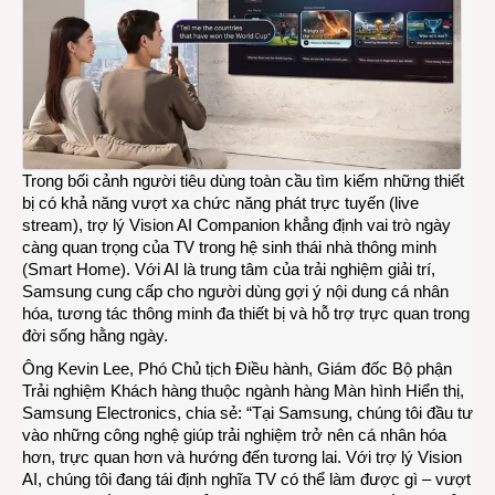
hình
thông
minh
tích
hợp
AI
tạo
sinh
Trong bối cảnh người tiêu dùng toàn cầu tìm kiếm những thiết
bị có khả năng vượt xa chức năng phát trực tuyến (live
stream), trợ lý Vision AI Companion khẳng định vai trò ngày
càng quan trọng của TV trong hệ sinh thái nhà thông minh
(Smart Home). Với AI là trung tâm của trải nghiệm giải trí,
Samsung cung cấp cho người dùng gợi ý nội dung cá nhân
hóa, tương tác thông minh đa thiết bị và hỗ trợ trực quan trong
đời sống hằng ngày.
Ông Kevin Lee, Phó Chủ tịch Điều hành, Giám đốc Bộ phận
Trải nghiệm Khách hàng thuộc ngành hàng Màn hình Hiển thị,
Samsung Electronics, chia sẻ: “Tại Samsung, chúng tôi đầu tư
vào những công nghệ giúp trải nghiệm trở nên cá nhân hóa
hơn, trực quan hơn và hướng đến tương lai. Với trợ lý Vision
AI, chúng tôi đang tái định nghĩa TV có thể làm được gì – vượt