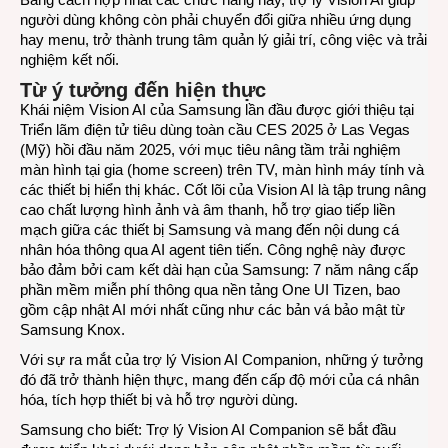
người dùng không còn phải chuyển đổi giữa nhiều ứng dụng
hay menu, trở thành trung tâm quản lý giải trí, công việc và trải
nghiệm kết nối.
Từ ý tưởng đến hiện thực
Khái niệm Vision AI của Samsung lần đầu được giới thiệu tại
Triển lãm điện tử tiêu dùng toàn cầu CES 2025 ở Las Vegas
(Mỹ) hồi đầu năm 2025, với mục tiêu nâng tầm trải nghiệm
màn hình tại gia (home screen) trên TV, màn hình máy tính và
các thiết bị hiển thị khác. Cốt lõi của Vision AI là tập trung nâng
cao chất lượng hình ảnh và âm thanh, hỗ trợ giao tiếp liền
mạch giữa các thiết bị Samsung và mang đến nội dung cá
nhân hóa thông qua AI agent tiên tiến. Công nghệ này được
bảo đảm bởi cam kết dài hạn của Samsung: 7 năm nâng cấp
phần mềm miễn phí thông qua nền tảng One UI Tizen, bao
gồm cập nhật AI mới nhất cũng như các bản vá bảo mật từ
Samsung Knox.
Với sự ra mắt của trợ lý Vision AI Companion, những ý tưởng
đó đã trở thành hiện thực, mang đến cấp độ mới của cá nhân
hóa, tích hợp thiết bị và hỗ trợ người dùng.
Samsung cho biết: Trợ lý Vision AI Companion sẽ bắt đầu