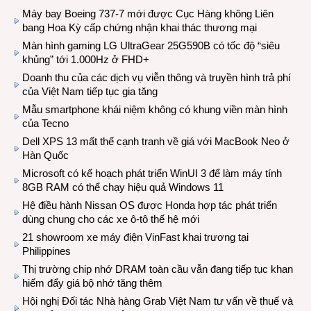
Máy bay Boeing 737-7 mới được Cục Hàng không Liên
bang Hoa Kỳ cấp chứng nhận khai thác thương mại
Màn hình gaming LG UltraGear 25G590B có tốc độ “siêu
khủng” tới 1.000Hz ở FHD+
Doanh thu của các dịch vụ viễn thông và truyền hình trả phí
của Việt Nam tiếp tục gia tăng
Mẫu smartphone khái niệm không có khung viền màn hình
của Tecno
Dell XPS 13 mất thế cạnh tranh về giá với MacBook Neo ở
Hàn Quốc
Microsoft có kế hoạch phát triển WinUI 3 để làm máy tính
8GB RAM có thể chạy hiệu quả Windows 11
Hệ điều hành Nissan OS được Honda hợp tác phát triển
dùng chung cho các xe ô-tô thế hệ mới
21 showroom xe máy điện VinFast khai trương tại
Philippines
Thị trường chip nhớ DRAM toàn cầu vẫn đang tiếp tục khan
hiếm đẩy giá bộ nhớ tăng thêm
Hội nghị Đối tác Nhà hàng Grab Việt Nam tư vấn về thuế và