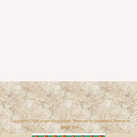
Copyright © 2026 phạm hồng phước. Powered by
Wordpress
, Theme by
gazpo.com
.