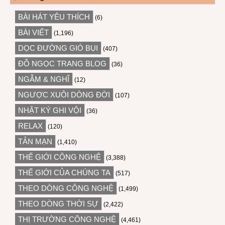
BÀI HÁT YÊU THÍCH
(6)
BÀI VIẾT
(1,196)
DỌC ĐƯỜNG GIÓ BỤI
(407)
ĐỖ NGỌC TRANG BLOG
(36)
NGẪM & NGHĨ
(12)
NGƯỢC XUÔI DÒNG ĐỜI
(107)
NHẬT KÝ GHI VỘI
(36)
RELAX
(120)
TẢN MẠN
(1,410)
THẾ GIỚI CÔNG NGHỆ
(3,388)
THẾ GIỚI CỦA CHÚNG TA
(517)
THEO DÒNG CÔNG NGHỆ
(1,499)
THEO DÒNG THỜI SỰ
(2,422)
THỊ TRƯỜNG CÔNG NGHỆ
(4,461)