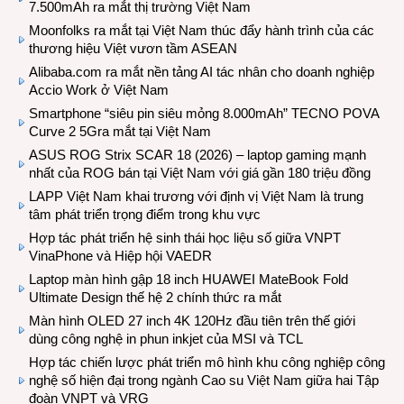
7.500mAh ra mắt thị trường Việt Nam
Moonfolks ra mắt tại Việt Nam thúc đẩy hành trình của các
thương hiệu Việt vươn tầm ASEAN
Alibaba.com ra mắt nền tảng AI tác nhân cho doanh nghiệp
Accio Work ở Việt Nam
Smartphone “siêu pin siêu mỏng 8.000mAh” TECNO POVA
Curve 2 5Gra mắt tại Việt Nam
ASUS ROG Strix SCAR 18 (2026) – laptop gaming mạnh
nhất của ROG bán tại Việt Nam với giá gần 180 triệu đồng
LAPP Việt Nam khai trương với định vị Việt Nam là trung
tâm phát triển trọng điểm trong khu vực
Hợp tác phát triển hệ sinh thái học liệu số giữa VNPT
VinaPhone và Hiệp hội VAEDR
Laptop màn hình gập 18 inch HUAWEI MateBook Fold
Ultimate Design thế hệ 2 chính thức ra mắt
Màn hình OLED 27 inch 4K 120Hz đầu tiên trên thế giới
dùng công nghệ in phun inkjet của MSI và TCL
Hợp tác chiến lược phát triển mô hình khu công nghiệp công
nghệ số hiện đại trong ngành Cao su Việt Nam giữa hai Tập
đoàn VNPT và VRG