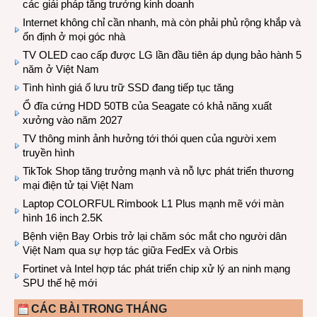
các giải pháp tăng trưởng kinh doanh
Internet không chỉ cần nhanh, mà còn phải phủ rộng khắp và
ổn định ở mọi góc nhà
TV OLED cao cấp được LG lần đầu tiên áp dụng bảo hành 5
năm ở Việt Nam
Tình hình giá ổ lưu trữ SSD đang tiếp tục tăng
Ổ đĩa cứng HDD 50TB của Seagate có khả năng xuất
xưởng vào năm 2027
TV thông minh ảnh hưởng tới thói quen của người xem
truyền hình
TikTok Shop tăng trưởng mạnh và nỗ lực phát triển thương
mại điện tử tại Việt Nam
Laptop COLORFUL Rimbook L1 Plus mạnh mẽ với màn
hình 16 inch 2.5K
Bệnh viện Bay Orbis trở lại chăm sóc mắt cho người dân
Việt Nam qua sự hợp tác giữa FedEx và Orbis
Fortinet và Intel hợp tác phát triển chip xử lý an ninh mạng
SPU thế hệ mới
CÁC BÀI TRONG THÁNG