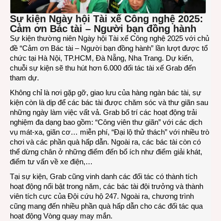
Sự kiện Ngày hội Tài xế Công nghệ 2025:
Cảm ơn Bác tài – Người bạn đồng hành
Sự kiện thường niên Ngày hội Tài xế Công nghệ 2025 với chủ
đề “Cảm ơn Bác tài – Người bạn đồng hành” lần lượt được tổ
chức tại Hà Nội, TP.HCM, Đà Nẵng, Nha Trang. Dự kiến,
chuỗi sự kiện sẽ thu hút hơn 6.000 đối tác tài xế Grab đến
tham dự.
Không chỉ là nơi gặp gỡ, giao lưu của hàng ngàn bác tài, sự
kiện còn là dịp để các bác tài được chăm sóc và thư giãn sau
những ngày làm việc vất vả. Grab bố trí các hoạt động trải
nghiệm đa dạng bao gồm: “Công viên thư giãn” với các dịch
vụ mát-xa, giãn cơ… miễn phí, “Đại lộ thử thách” với nhiều trò
chơi và các phần quà hấp dẫn. Ngoài ra, các bác tài còn có
thể dừng chân ở những điểm đến bổ ích như điểm giải khát,
điểm tư vấn về xe điện,…
Tại sự kiện, Grab cũng vinh danh các đối tác có thành tích
hoạt động nổi bật trong năm, các bác tài đội trưởng và thành
viên tích cực của Đội cứu hộ 247. Ngoài ra, chương trình
cũng mang đến nhiều phần quà hấp dẫn cho các đối tác qua
hoạt động Vòng quay may mắn.