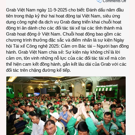
on
Comments Off
Grab
Grab Việt Nam ngày 11-9-2025 cho biết: Đánh dấu năm đầu
tổ
tiên trong thập kỷ thứ hai hoạt động tại Việt Nam, siêu ứng
chức
dụng công nghệ đa dịch vụ Grab đang triển khai chuỗi hoạt
chuỗi
động tri ân dành cho các đối tác tài xế tại các tỉnh thành mà
hoạt
Grab hoạt động ở Việt Nam. Chuỗi hoạt động bao gồm các
động
chương trình thưởng đặc sắc và điểm nhấn là sự kiện Ngày
tri
hội Tài xế Công nghệ 2025: Cảm ơn Bác tài – Người bạn đồng
ân
hành. Grab Việt Nam chia sẻ: Sự kiện này không chỉ là lời
các
cảm ơn, tôn vinh những nỗ lực của các đối tác tài xế mà còn
đối
thể hiện cam kết đồng hành, gắn kết lâu dài của Grab với các
tác
đối tác trên chặng đường kế tiếp.
tài
xế
tại
Việt
Nam