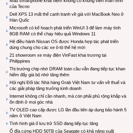
Mẫu smartphone khái niệm không có khung viền màn hình
của Tecno
Dell XPS 13 mất thế cạnh tranh về giá với MacBook Neo ở
Hàn Quốc
Microsoft có kế hoạch phát triển WinUI 3 để làm máy tính
8GB RAM có thể chạy hiệu quả Windows 11
Hệ điều hành Nissan OS được Honda hợp tác phát triển
dùng chung cho các xe ô-tô thế hệ mới
21 showroom xe máy điện VinFast khai trương tại
Philippines
Thị trường chip nhớ DRAM toàn cầu vẫn đang tiếp tục khan
hiếm đẩy giá bộ nhớ tăng thêm
Hội nghị Đối tác Nhà hàng Grab Việt Nam tư vấn về thuế và
các giải pháp tăng trưởng kinh doanh
Internet không chỉ cần nhanh, mà còn phải phủ rộng khắp và
ổn định ở mọi góc nhà
TV OLED cao cấp được LG lần đầu tiên áp dụng bảo hành 5
năm ở Việt Nam
Tình hình giá ổ lưu trữ SSD đang tiếp tục tăng
Ổ đĩa cứng HDD 50TB của Seagate có khả năng xuất