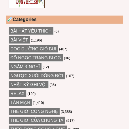
Categories
BÀI HÁT YÊU THÍCH
(6)
BÀI VIẾT
(1,196)
DỌC ĐƯỜNG GIÓ BỤI
(407)
ĐỖ NGỌC TRANG BLOG
(36)
NGẪM & NGHĨ
(12)
NGƯỢC XUÔI DÒNG ĐỜI
(107)
NHẬT KÝ GHI VỘI
(36)
RELAX
(120)
TẢN MẠN
(1,410)
THẾ GIỚI CÔNG NGHỆ
(3,388)
THẾ GIỚI CỦA CHÚNG TA
(517)