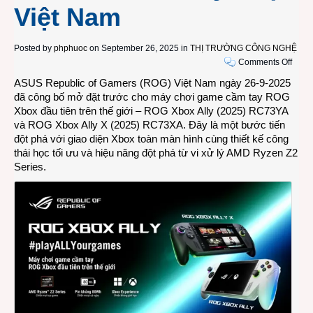
Việt Nam
Posted by
phphuoc
on September 26, 2025 in
THỊ TRƯỜNG CÔNG NGHỆ
on
Comments Off
Mở
ASUS Republic of Gamers (ROG) Việt Nam ngày 26-9-2025
đặt
đã công bố mở đặt trước cho máy chơi game cầm tay ROG
trước
Xbox đầu tiên trên thế giới – ROG Xbox Ally (2025) RC73YA
cho
và ROG Xbox Ally X (2025) RC73XA. Đây là một bước tiến
bộ
đột phá với giao diện Xbox toàn màn hình cùng thiết kế công
đôi
thái học tối ưu và hiệu năng đột phá từ vi xử lý AMD Ryzen Z2
máy
Series.
chơi
game
cầm
tay
ROG
Xbox
Ally
và
ROG
Xbox