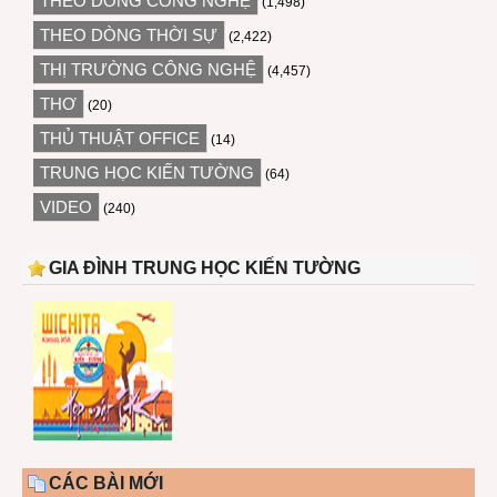
THEO DÒNG CÔNG NGHỆ
(1,498)
THEO DÒNG THỜI SỰ
(2,422)
THỊ TRƯỜNG CÔNG NGHỆ
(4,457)
THƠ
(20)
THỦ THUẬT OFFICE
(14)
TRUNG HỌC KIẾN TƯỜNG
(64)
VIDEO
(240)
GIA ĐÌNH TRUNG HỌC KIẾN TƯỜNG
CÁC BÀI MỚI