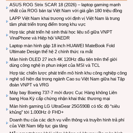
ASUS ROG Strix SCAR 18 (2026) – laptop gaming mạnh
nhất của ROG bán tại Việt Nam với giá gần 180 triệu đồng
LAPP Việt Nam khai trương với định vị Việt Nam là trung
tâm phát triển trọng điểm trong khu vực
Hợp tác phát triển hệ sinh thái học liệu số giữa VNPT
VinaPhone và Hiệp hội VAEDR
Laptop màn hình gập 18 inch HUAWEI MateBook Fold
Ultimate Design thế hệ 2 chính thức ra mắt
Màn hình OLED 27 inch 4K 120Hz đầu tiên trên thế giới
dùng công nghệ in phun inkjet của MSI và TCL
Hợp tác chiến lược phát triển mô hình khu công nghiệp công
nghệ số hiện đại trong ngành Cao su Việt Nam giữa hai Tập
đoàn VNPT và VRG
Máy bay Boeing 737-7 mới được Cục Hàng không Liên
bang Hoa Kỳ cấp chứng nhận khai thác thương mại
Màn hình gaming LG UltraGear 25G590B có tốc độ “siêu
khủng” tới 1.000Hz ở FHD+
Doanh thu của các dịch vụ viễn thông và truyền hình trả phí
của Việt Nam tiếp tục gia tăng