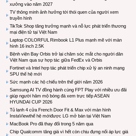
xưởng vào năm 2027
TV thông minh ảnh hưởng tới thói quen của người xem
truyền hình
TikTok Shop tăng trưởng mạnh và nỗ lực phát triển thương
mại điện tử tại Việt Nam
Laptop COLORFUL Rimbook L1 Plus mạnh mẽ với màn
hình 16 inch 2.5K
Bệnh viện Bay Orbis trở lại chăm sóc mắt cho người dân
Việt Nam qua sự hợp tác giữa FedEx và Orbis
Fortinet và Intel hợp tác phát triển chip xử lý an ninh mạng
SPU thế hệ mới
Sức mạnh các hộ chiếu trên thế giới năm 2026
Samsung AI TV đồng hành cùng FPT Play với nhiều ưu đãi
giúp người hâm mộ bóng đá xem trực tiếp ASEAN
HYUNDAI CUP 2026
Tủ lạnh 4 cửa French Door Fit & Max với màn hình
InstaViewthế hệ mớiđược LG mở bán tại Việt Nam
MacBook Pro đã thay đổi trong 5 năm qua
Chip Qualcomm tăng giá vì hết còn chịu đựng nổi áp lực giá