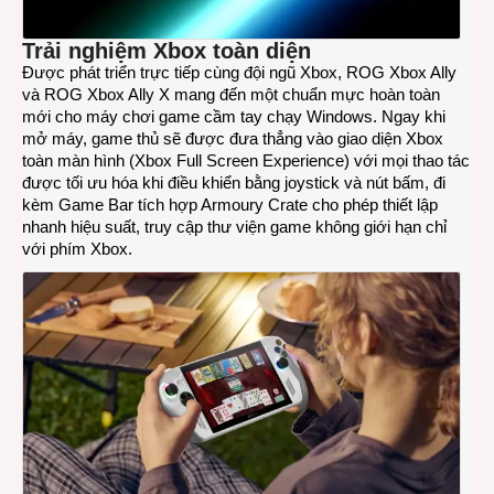
Ally
X
tại
Trải nghiệm Xbox toàn diện
Việt
Được phát triển trực tiếp cùng đội ngũ Xbox, ROG Xbox Ally
Nam
và ROG Xbox Ally X mang đến một chuẩn mực hoàn toàn
mới cho máy chơi game cầm tay chạy Windows. Ngay khi
mở máy, game thủ sẽ được đưa thẳng vào giao diện Xbox
toàn màn hình (Xbox Full Screen Experience) với mọi thao tác
được tối ưu hóa khi điều khiển bằng joystick và nút bấm, đi
kèm Game Bar tích hợp Armoury Crate cho phép thiết lập
nhanh hiệu suất, truy cập thư viện game không giới hạn chỉ
với phím Xbox.