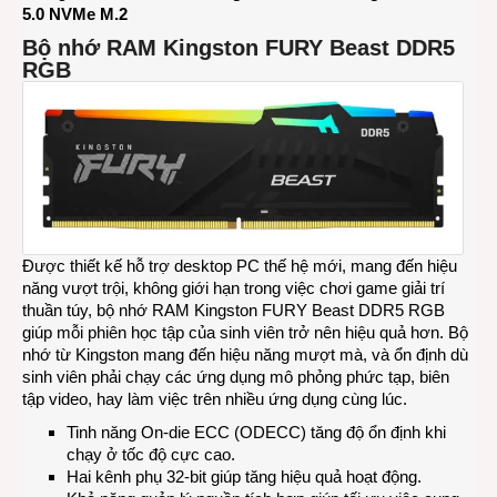
5.0 NVMe M.2
Bộ nhớ RAM Kingston FURY Beast DDR5
RGB
Được thiết kế hỗ trợ desktop PC thế hệ mới, mang đến hiệu
năng vượt trội, không giới hạn trong việc chơi game giải trí
thuần túy, bộ nhớ RAM Kingston FURY Beast DDR5 RGB
giúp mỗi phiên học tập của sinh viên trở nên hiệu quả hơn. Bộ
nhớ từ Kingston mang đến hiệu năng mượt mà, và ổn định dù
sinh viên phải chạy các ứng dụng mô phỏng phức tạp, biên
tập video, hay làm việc trên nhiều ứng dụng cùng lúc.
Tinh năng On-die ECC (ODECC) tăng độ ổn định khi
chạy ở tốc độ cực cao.
Hai kênh phụ 32-bit giúp tăng hiệu quả hoạt động.