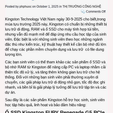
Posted by
phphuoc
on October 1, 2025 in
THỊ TRƯỜNG CÔNG NGHỆ
on
Comments Off
Nhữn
Kingston Technology Việt Nam ngày 30-9-2025 cho biết,trong
sản
mùa tựu trường 2025 này, Kingston có chuẩn bị những thiết bị
phẩm
lưu trữ di động, RAM và ổ SSD cho máy tính hợp túi tiền,
bộ
nhưng vẫn đủ mạnh mẽ để đáp ứng nhu cầu học tập của sinh
nhớ
viên. Đặc biệt là với những sinh viên theo học những ngành
Kings
đặc thù như kiến trúc, kỹ thuật hay thiết kế cần bộ nhớ đủ lớn
dành
để chạy các phần mềm chuyên dụng và lưu trữ có file dung
cho
lượng lớn.
sinh
Các bạn sinh viên có thể tham khảo các sản phẩm ổ SSD và
viên
bộ nhớ RAM từ Kingston để nâng cấp PC và laptop nhằm cải
mùa
thiện tốc độ xử lý, và tăng thêm không gian lưu trữ cho hệ
tựu
thống. Đối với những bạn sinh viên phải thường xuyên di
trườn
chuyển, các giải pháp lưu trữ di động nhỏ gọn, tốc độ đọc ghi
2025
nhanh, và bền bỉ là giải pháp lý tưởng để lưu trữ tập tin và các
dự án.
Sau đây là các sản phẩm Kingston hỗ trợ học sinh, sinh viên
học tập hiệu quả, linh hoạt và bảo đảm hiệu năng:
Ổ SSD Kingston FURY Renegade G5 PCIe