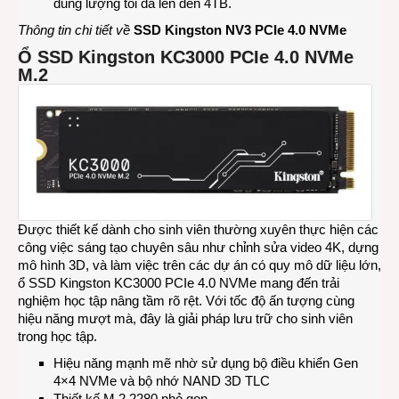
dung lượng tối đa lên đến 4TB.
Thông tin chi tiết về
SSD Kingston NV3 PCIe 4.0 NVMe
Ổ SSD Kingston KC3000 PCIe 4.0 NVMe
M.2
Được thiết kế dành cho sinh viên thường xuyên thực hiện các
công việc sáng tạo chuyên sâu như chỉnh sửa video 4K, dựng
mô hình 3D, và làm việc trên các dự án có quy mô dữ liệu lớn,
ổ SSD Kingston KC3000 PCIe 4.0 NVMe mang đến trải
nghiệm học tập nâng tầm rõ rệt. Với tốc độ ấn tượng cùng
hiệu năng mượt mà, đây là giải pháp lưu trữ cho sinh viên
trong học tập.
Hiệu năng mạnh mẽ nhờ sử dụng bộ điều khiển Gen
4×4 NVMe và bộ nhớ NAND 3D TLC
Thiết kế M.2 2280 nhỏ gọn.