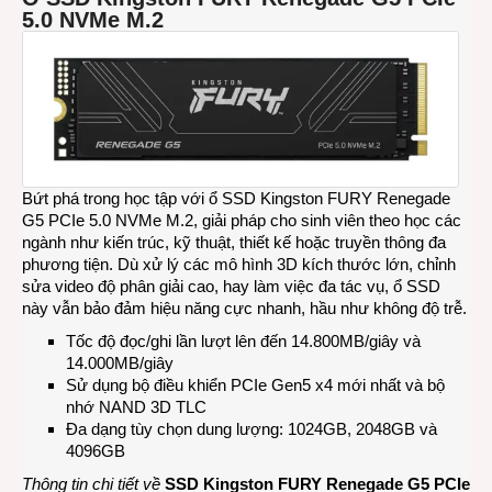
5.0 NVMe M.2
Bứt phá trong học tập với ổ SSD Kingston FURY Renegade
G5 PCIe 5.0 NVMe M.2, giải pháp cho sinh viên theo học các
ngành như kiến trúc, kỹ thuật, thiết kế hoặc truyền thông đa
phương tiện. Dù xử lý các mô hình 3D kích thước lớn, chỉnh
sửa video độ phân giải cao, hay làm việc đa tác vụ, ổ SSD
này vẫn bảo đảm hiệu năng cực nhanh, hầu như không độ trễ.
Tốc độ đọc/ghi lần lượt lên đến 14.800MB/giây và
14.000MB/giây
Sử dụng bộ điều khiển PCIe Gen5 x4 mới nhất và bộ
nhớ NAND 3D TLC
Đa dạng tùy chọn dung lượng: 1024GB, 2048GB và
4096GB
Thông tin chi tiết về
SSD Kingston FURY Renegade G5 PCIe