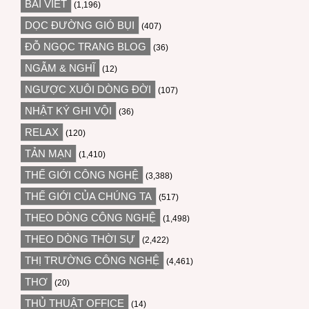
BÀI VIẾT
(1,196)
DỌC ĐƯỜNG GIÓ BỤI
(407)
ĐỖ NGỌC TRANG BLOG
(36)
NGẪM & NGHĨ
(12)
NGƯỢC XUÔI DÒNG ĐỜI
(107)
NHẬT KÝ GHI VỘI
(36)
RELAX
(120)
TẢN MẠN
(1,410)
THẾ GIỚI CÔNG NGHỆ
(3,388)
THẾ GIỚI CỦA CHÚNG TA
(517)
THEO DÒNG CÔNG NGHỆ
(1,498)
THEO DÒNG THỜI SỰ
(2,422)
THỊ TRƯỜNG CÔNG NGHỆ
(4,461)
THƠ
(20)
THỦ THUẬT OFFICE
(14)