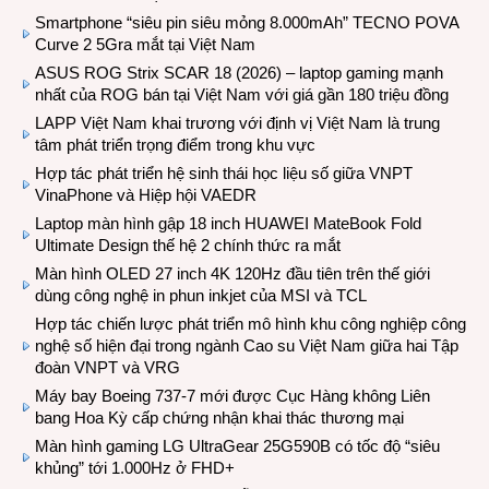
Smartphone “siêu pin siêu mỏng 8.000mAh” TECNO POVA
Curve 2 5Gra mắt tại Việt Nam
ASUS ROG Strix SCAR 18 (2026) – laptop gaming mạnh
nhất của ROG bán tại Việt Nam với giá gần 180 triệu đồng
LAPP Việt Nam khai trương với định vị Việt Nam là trung
tâm phát triển trọng điểm trong khu vực
Hợp tác phát triển hệ sinh thái học liệu số giữa VNPT
VinaPhone và Hiệp hội VAEDR
Laptop màn hình gập 18 inch HUAWEI MateBook Fold
Ultimate Design thế hệ 2 chính thức ra mắt
Màn hình OLED 27 inch 4K 120Hz đầu tiên trên thế giới
dùng công nghệ in phun inkjet của MSI và TCL
Hợp tác chiến lược phát triển mô hình khu công nghiệp công
nghệ số hiện đại trong ngành Cao su Việt Nam giữa hai Tập
đoàn VNPT và VRG
Máy bay Boeing 737-7 mới được Cục Hàng không Liên
bang Hoa Kỳ cấp chứng nhận khai thác thương mại
Màn hình gaming LG UltraGear 25G590B có tốc độ “siêu
khủng” tới 1.000Hz ở FHD+