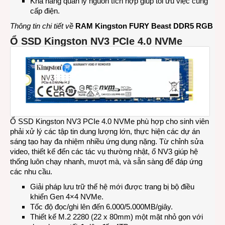
Khả năng quản lý nguồn tích hợp giúp tối ưu việc cung
cấp điện.
Thông tin chi tiết về
RAM Kingston FURY Beast DDR5 RGB
Ổ SSD Kingston NV3 PCIe 4.0 NVMe
Ổ SSD Kingston NV3 PCIe 4.0 NVMe phù hợp cho sinh viên
phải xử lý các tập tin dung lượng lớn, thực hiện các dự án
sáng tạo hay đa nhiệm nhiều ứng dụng nặng. Từ chỉnh sửa
video, thiết kế đến các tác vụ thường nhật, ổ NV3 giúp hệ
thống luôn chạy nhanh, mượt mà, và sẵn sàng để đáp ứng
các nhu cầu.
Giải pháp lưu trữ thế hệ mới được trang bị bộ điều
khiển Gen 4×4 NVMe.
Tốc độ đọc/ghi lên đến 6.000/5.000MB/giây.
Thiết kế M.2 2280 (22 x 80mm) một mặt nhỏ gọn với