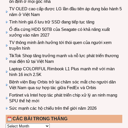
ổn định ở mọi góc nhà
TV OLED cao cấp được LG lần đầu tiên áp dụng bảo hành 5
năm ở Việt Nam
Tình hình giá ổ lưu trữ SSD đang tiếp tục tăng
Ổ đĩa cứng HDD 50TB của Seagate có khả năng xuất
xưởng vào năm 2027
TV thông minh ảnh hưởng tới thói quen của người xem
truyền hình
TikTok Shop tăng trưởng mạnh và nỗ lực phát triển thương
mại điện tử tại Việt Nam
Laptop COLORFUL Rimbook L1 Plus mạnh mẽ với màn
hình 16 inch 2.5K
Bệnh viện Bay Orbis trở lại chăm sóc mắt cho người dân
Việt Nam qua sự hợp tác giữa FedEx và Orbis
Fortinet và Intel hợp tác phát triển chip xử lý an ninh mạng
SPU thế hệ mới
Sức mạnh các hộ chiếu trên thế giới năm 2026
CÁC BÀI TRONG THÁNG
CÁC