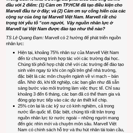
đầu với 2 điểm: (1) Cảm ơn TP.HCM đã tạo điều kiện cho
Marvell đầu tư ở đây; và (2) Cảm ơn sự cống hiến của các
cộng sự của ông tại Marvell Việt Nam. Marvell rất chú
trọng tới yếu tố “con người, Vậy nguồn nhân lực ở
Marvell tại Việt Nam được đào tạo như thế nào?
TS Lê Quang Đạm:
Marvell có 2 hướng để phát triển nguồn
nhân lực:
Hiện tại, khoảng 75% nhân sự của Marvell Việt Nam
đến từ chương trình hợp tác với các trường đại học.
Chúng tôi phối hợp chặt chẽ với các trường để đào tạo
sinh viên ngay từ khi còn ngồi trên ghế nhà trường,
đặc biệt là các môn chuyên ngành về vi mạch – bán
dẫn. Nhờ đó, khi tốt nghiệp, các bạn gần như đã sẵn
sàng bước vào môi trường làm việc thực tế. Chỉ sau
khoảng 3 đến 6 tháng, các bạn đã có thể tham gia và
đóng góp trực tiếp vào các dự án thiết kế chip.
25% còn lại là các kỹ sư có kinh nghiệm, cả trong
nước lẫn quốc tế. Đặc biệt, chúng tôi rất trân trọng
nguồn nhân lực từ nước ngoài – những người mang
đến góc nhìn mới và chuyên môn sâu. Marvell Việt
Nam có chính sách hỗ trợ và thu hút nhân tài toàn cầu,