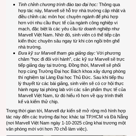
Tinh chỉnh chương trình đào tạo đại học:
Thông qua
hợp tác này, Marvell sẽ hỗ trợ nhà trường cập nhật và
điều chỉnh các môn học chuyên ngành để phù hợp
hơn với nhu cầu thực tế của ngành công nghiệp vi
mạch, đặc biệt là các yêu cầu từ doanh nghiệp như
Marvell Việt Nam. Nhờ đó, sinh viên có thể tiếp cận
kiến thức chuyên sâu ngay từ khi còn ngồi trên ghế
nhà trường.
Đưa kỹ sư Marvell tham gia giảng dạy:
Với phương
châm “học đi đôi với hành”, các kỹ sư Marvell sẽ trực
tiếp giảng dạy tại trường. Đồng thời, Marvell sẽ phối
hợp cùng Trường Đại học Bách khoa xây dựng phòng
thí nghiệm tại Làng Đại học Thủ Đức. Sau khi tiếp thu
lý thuyết từ các bài giảng, sinh viên sẽ có cơ hội thực
hành ngay tại phòng lab với các sản phẩm thực tế của
Marvell Việt Nam, từ đó hiểu rõ hơn về quy trình thiết
kế và kiểm thử chip.
Trong thời gian tới, Marvell dự kiến sẽ mở rộng mô hình hợp
tác này đến các trường đại học khác tại TP.HCM và Đà Nẵng
(nơi Marvell Việt Nam ngày 1-10-2025 cũng khai trương một
văn phòng mới với hơn 70 chỗ làm việc).