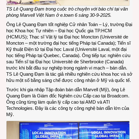
Lê
Quan
TS Lê Quang Đạm
trong cuộc trò chuyện với báo chí tại văn
Đạm,
phòng Marvell Việt Nam ở e.town 6 sáng 30-9-2025.
Tổng
Ông Lê Quang Đạm tốt nghiệp Cử nhân Toán – Lý, trường Đại
Giám
học Khoa học Tự nhiên – Đại học Quốc gia TP.HCM
đốc
(HCMUS); Thạc sĩ Vật lý tại Đại học Moncton (Université de
Marve
Moncton – một trường đại học tiếng Pháp tại Canada); Tiến sĩ
Việt
Kỹ thuật Điện tử tại Đại học Laval (Université Laval, một đại
Nam
học tiếng Pháp tại Quebec, Canada). Ông tiếp tục nghiên cứu
sau Tiến sĩ tại Đại học Université de Sherbrooke (Canada)
trước khi bắt đầu sự nghiệp trong ngành vi mạch – bán dẫn.
TS Lê Quang Đạm là tác giả nhiều nghiên cứu khoa học và sở
hữu một số bằng sáng chế được công nhận ở Mỹ và quốc tế.
Trước khi gia nhập Tập đoàn bán dẫn Marvell (Mỹ), ông Lê
Quang Đạm là Giám đốc Nghiên cứu Cấp cao tại Broadcom.
Ông cũng từng làm quản lý cấp cao tại AMD và ATI
Technologies. Đây là các công ty công nghệ bán dẫn lớn của
Mỹ.