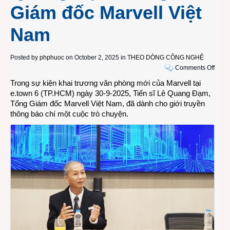
Giám đốc Marvell Việt
Nam
Posted by
phphuoc
on October 2, 2025 in
THEO DÒNG CÔNG NGHỆ
on
Comments Off
Cuộc
Trong sự kiện khai trương văn phòng mới của Marvell tại
trò
e.town 6 (TP.HCM) ngày 30-9-2025, Tiến sĩ Lê Quang Đạm,
chuy
Tổng Giám đốc Marvell Việt Nam, đã dành cho giới truyền
về
thông báo chí một cuộc trò chuyện.
vi
mạch
–
bán
dẫn
ở
Việt
Nam
với
Tiến
sĩ