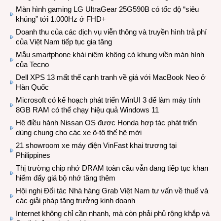
Màn hình gaming LG UltraGear 25G590B có tốc độ “siêu
khủng” tới 1.000Hz ở FHD+
Doanh thu của các dịch vụ viễn thông và truyền hình trả phí
của Việt Nam tiếp tục gia tăng
Mẫu smartphone khái niệm không có khung viền màn hình
của Tecno
Dell XPS 13 mất thế cạnh tranh về giá với MacBook Neo ở
Hàn Quốc
Microsoft có kế hoạch phát triển WinUI 3 để làm máy tính
8GB RAM có thể chạy hiệu quả Windows 11
Hệ điều hành Nissan OS được Honda hợp tác phát triển
dùng chung cho các xe ô-tô thế hệ mới
21 showroom xe máy điện VinFast khai trương tại
Philippines
Thị trường chip nhớ DRAM toàn cầu vẫn đang tiếp tục khan
hiếm đẩy giá bộ nhớ tăng thêm
Hội nghị Đối tác Nhà hàng Grab Việt Nam tư vấn về thuế và
các giải pháp tăng trưởng kinh doanh
Internet không chỉ cần nhanh, mà còn phải phủ rộng khắp và