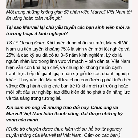
Một trong những không gian để nhân viên Marvell Việt Nam tới
ăn uống hoàn toàn miễn phí.
Tại sao Marvell lại chủ yếu tuyển các bạn sinh viên mới ra
trường hoặc ít kinh nghiệm?
TS Lê Quang Đạm:
Khi tuyển dụng nhân sự mới, Marvell Việt
Nam ưu tiên tuyển khoảng 75% là sinh viên mới tốt nghiệp và
25% là các kỹ sư đã có từ 3–5 năm kinh nghiệm. Lý do là
nguồn nhân lực trong lĩnh vực vi mạch – bán dẫn tại Việt Nam
hiện vẫn còn khá hạn chế, và chúng tôi không muốn cạnh
tranh trực tiếp để giành giật nhân sự giỏi từ các doanh nghiệp
khác. Thay vào đó, Marvell lựa chọn con đường phát triển bền
vững: đồng hành cùng các bạn trẻ từ khi mới ra trường hoặc
mới bắt đầu sự nghiệp, tạo điều kiện để họ phát triển năng lực
và tỏa sáng trong tương lai.
Xin cảm ơn ông về những trao đổi này. Chúc ông và
Marvell Việt Nam luôn thành công, đạt được những kỳ
vọng của mình.
(Cuộc trò chuyện được thực hiện với sự hỗ trợ từ
agency
truyền thông của Marvell tại Việt Nam. Cảm ơn các bạn.)