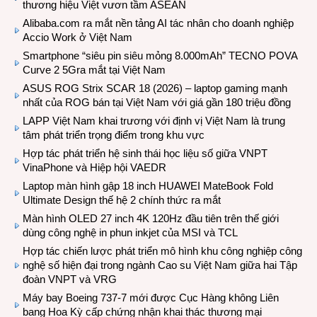
thương hiệu Việt vươn tầm ASEAN
Alibaba.com ra mắt nền tảng AI tác nhân cho doanh nghiệp
Accio Work ở Việt Nam
Smartphone “siêu pin siêu mỏng 8.000mAh” TECNO POVA
Curve 2 5Gra mắt tại Việt Nam
ASUS ROG Strix SCAR 18 (2026) – laptop gaming mạnh
nhất của ROG bán tại Việt Nam với giá gần 180 triệu đồng
LAPP Việt Nam khai trương với định vị Việt Nam là trung
tâm phát triển trọng điểm trong khu vực
Hợp tác phát triển hệ sinh thái học liệu số giữa VNPT
VinaPhone và Hiệp hội VAEDR
Laptop màn hình gập 18 inch HUAWEI MateBook Fold
Ultimate Design thế hệ 2 chính thức ra mắt
Màn hình OLED 27 inch 4K 120Hz đầu tiên trên thế giới
dùng công nghệ in phun inkjet của MSI và TCL
Hợp tác chiến lược phát triển mô hình khu công nghiệp công
nghệ số hiện đại trong ngành Cao su Việt Nam giữa hai Tập
đoàn VNPT và VRG
Máy bay Boeing 737-7 mới được Cục Hàng không Liên
bang Hoa Kỳ cấp chứng nhận khai thác thương mại