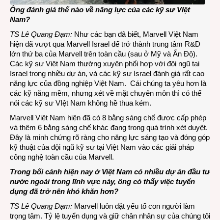
Ông đánh giá thế nào về năng lực của các kỹ sư VIệt
Nam?
TS Lê Quang Đạm:
Như các bạn đã biết, Marvell Việt Nam
hiện đã vượt qua Marvell Israel để trở thành trung tâm R&D
lớn thứ ba của Marvell trên toàn cầu (sau ở Mỹ và Ấn Độ).
Các kỹ sư Việt Nam thường xuyên phối hợp với đội ngũ tại
Israel trong nhiều dự án, và các kỹ sư Israel đánh giá rất cao
năng lực của đồng nghiệp Việt Nam. Cái chúng ta yêu hơn là
các kỹ năng mềm, nhưng xét về mặt chuyên môn thì có thể
nói các kỹ sư VIệt Nam không hề thua kém.
Marvell Việt Nam hiện đã có 8 bằng sáng chế được cấp phép
và thêm 6 bằng sáng chế khác đang trong quá trình xét duyệt.
Đây là minh chứng rõ ràng cho năng lực sáng tạo và đóng góp
kỹ thuật của đội ngũ kỹ sư tại Việt Nam vào các giải pháp
công nghệ toàn cầu của Marvell.
Trong bối cảnh hiện nay ở Việt Nam có nhiều dự án đầu tư
nước ngoài trong lĩnh vực này, ông có thấy việc tuyển
dụng đã trở nên khó khăn hơn?
TS Lê Quang Đạm:
Marvell luôn đặt yếu tố con người làm
trọng tâm. Tỷ lệ tuyển dụng và giữ chân nhân sự của chúng tôi