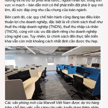
hướng và hỗ trợ từ phía Nhà nước, nguồn nhân lực trong lĩnh
vực vi mạch – bán dẫn mới có thể phát triển đột phá ở quy mô
lớn, đủ sức đáp ứng nhu cầu chung của toàn ngành.
Bên cạnh đó, các quy chế hiện hành cũng đang tạo điều kiện
thuận lợi cho doanh nghiệp, đặc biệt là về chính sách thuế như
thuế thu nhập doanh nghiệp (TNDN), thuế thu nhập cá nhân
(TNCN), cùng với các ưu đãi dành riêng cho doanh nghiệp
công nghệ cao. Tuy nhiên, từ chính sách đến thực tiễn triển
khai vẫn còn một khoảng cách nhất định cần được thu hẹp.
Các văn phòng mới của Marvell Việt Nam được dự trù hàng
trăm chỗ làm việc sẵn sàng cho việc tuyển dụng thêm nhân