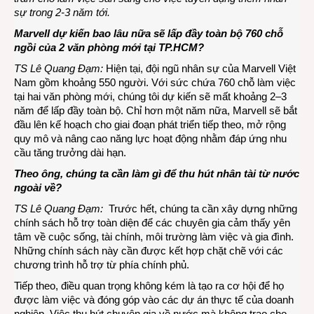
sự trong 2-3 năm tới.
Marvell dự kiến bao lâu nữa sẽ lấp đầy toàn bộ 760 chỗ
ngồi của 2 văn phòng mới tại TP.HCM?
TS Lê Quang Đạm:
Hiện tại, đội ngũ nhân sự của Marvell Việt
Nam gồm khoảng 550 người. Với sức chứa 760 chỗ làm việc
tại hai văn phòng mới, chúng tôi dự kiến sẽ mất khoảng 2–3
năm để lấp đầy toàn bộ. Chỉ hơn một năm nữa, Marvell sẽ bắt
đầu lên kế hoạch cho giai đoạn phát triển tiếp theo, mở rộng
quy mô và nâng cao năng lực hoạt động nhằm đáp ứng nhu
cầu tăng trưởng dài hạn.
Theo ông, chúng ta cần làm gì để thu hút nhân tài từ nước
ngoài về?
TS Lê Quang Đạm:
Trước hết, chúng ta cần xây dựng những
chính sách hỗ trợ toàn diện để các chuyên gia cảm thấy yên
tâm về cuộc sống, tài chính, môi trường làm việc và gia đình.
Những chính sách này cần được kết hợp chặt chẽ với các
chương trình hỗ trợ từ phía chính phủ.
Tiếp theo, điều quan trọng không kém là tạo ra cơ hội để họ
được làm việc và đóng góp vào các dự án thực tế của doanh
nghiệp. Việc thu hút chuyên gia về nước mà không trao cho