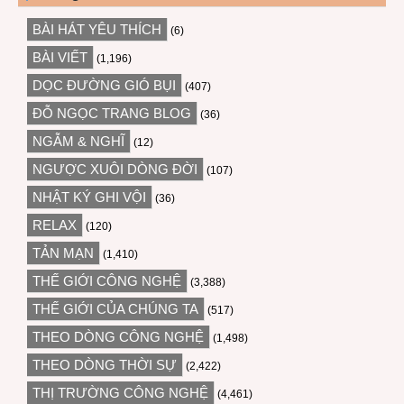
BÀI HÁT YÊU THÍCH
(6)
BÀI VIẾT
(1,196)
DỌC ĐƯỜNG GIÓ BỤI
(407)
ĐỖ NGỌC TRANG BLOG
(36)
NGẪM & NGHĨ
(12)
NGƯỢC XUÔI DÒNG ĐỜI
(107)
NHẬT KÝ GHI VỘI
(36)
RELAX
(120)
TẢN MẠN
(1,410)
THẾ GIỚI CÔNG NGHỆ
(3,388)
THẾ GIỚI CỦA CHÚNG TA
(517)
THEO DÒNG CÔNG NGHỆ
(1,498)
THEO DÒNG THỜI SỰ
(2,422)
THỊ TRƯỜNG CÔNG NGHỆ
(4,461)