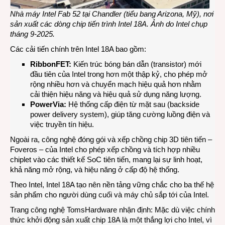
Nhà máy Intel Fab 52 tại Chandler (tiểu bang Arizona, Mỹ), nơi
sản xuất các dòng chip tiến trình Intel 18A. Ảnh do Intel chụp
tháng 9-2025.
Các cải tiến chính trên Intel 18A bao gồm:
RibbonFET:
Kiến trúc bóng bán dẫn (transistor) mới
đầu tiên của Intel trong hơn một thập kỷ, cho phép mở
rộng nhiều hơn và chuyển mạch hiệu quả hơn nhằm
cải thiện hiệu năng và hiệu quả sử dụng năng lượng.
PowerVia:
Hệ thống cấp điện từ mặt sau (backside
power delivery system), giúp tăng cường luồng điện và
việc truyền tín hiệu.
Ngoài ra, công nghệ đóng gói và xếp chồng chip 3D tiên tiến –
Foveros – của Intel cho phép xếp chồng và tích hợp nhiều
chiplet vào các thiết kế SoC tiên tiến, mang lại sự linh hoạt,
khả năng mở rộng, và hiệu năng ở cấp độ hệ thống.
Theo Intel, Intel 18A tạo nên nền tảng vững chắc cho ba thế hệ
sản phẩm cho người dùng cuối và máy chủ sắp tới của Intel.
Trang công nghệ
TomsHardware
nhận định: Mặc dù việc chính
thức khởi động sản xuất chip 18A là một thắng lợi cho Intel, vì