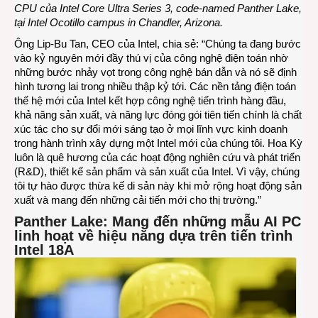
CPU của Intel Core Ultra Series 3, code-named Panther Lake,
tại Intel Ocotillo campus in Chandler, Arizona.
Ông Lip-Bu Tan, CEO của Intel, chia sẻ: “Chúng ta đang bước
vào kỷ nguyên mới đầy thú vị của công nghệ điện toán nhờ
những bước nhảy vọt trong công nghệ bán dẫn và nó sẽ định
hình tương lai trong nhiều thập kỷ tới. Các nền tảng điện toán
thế hệ mới của Intel kết hợp công nghệ tiến trình hàng đầu,
khả năng sản xuất, và năng lực đóng gói tiên tiến chính là chất
xúc tác cho sự đổi mới sáng tạo ở mọi lĩnh vực kinh doanh
trong hành trình xây dựng một Intel mới của chúng tôi. Hoa Kỳ
luôn là quê hương của các hoạt động nghiên cứu và phát triển
(R&D), thiết kế sản phẩm và sản xuất của Intel. Vì vậy, chúng
tôi tự hào được thừa kế di sản này khi mở rộng hoạt động sản
xuất và mang đến những cải tiến mới cho thị trường.”
Panther Lake: Mang đến những mẫu AI PC
linh hoạt về hiệu năng dựa trên tiến trình
Intel 18A