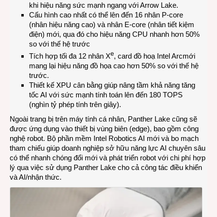
khi hiệu năng sức mạnh ngang với Arrow Lake.
Cấu hình cao nhất có thể lên đến 16 nhân P-core
(nhân hiệu năng cao) và nhân E-core (nhân tiết kiệm
điện) mới, qua đó cho hiệu năng CPU nhanh hơn 50%
so với thế hệ trước
e
Tích hợp tối đa 12 nhân X
, card đồ hoạ Intel Arcmới
mang lại hiệu năng đồ họa cao hơn 50% so với thế hệ
trước.
Thiết kế XPU cân bằng giúp nâng tầm khả năng tăng
tốc AI với sức mạnh tính toán lên đến 180 TOPS
(nghìn tỷ phép tính trên giây).
Ngoài trang bị trên máy tính cá nhân, Panther Lake cũng sẽ
được ứng dụng vào thiết bị vùng biên (edge), bao gồm công
nghệ robot.
Bộ phần mềm Intel Robotics AI
mới và bo mạch
tham chiếu giúp doanh nghiệp sở hữu năng lực AI chuyên sâu
có thể nhanh chóng đổi mới và phát triển robot với chi phí hợp
lý qua việc sử dụng Panther Lake cho cả công tác điều khiển
và AI/nhận thức.