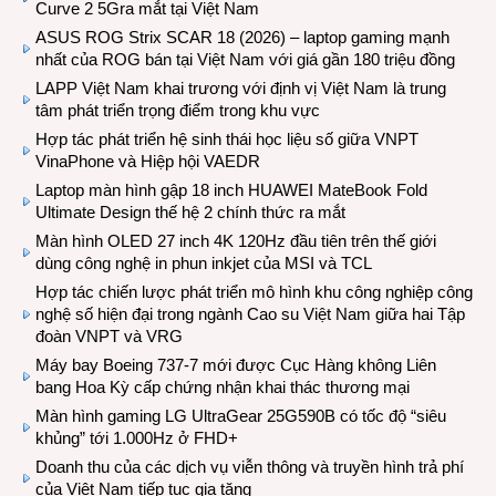
Curve 2 5Gra mắt tại Việt Nam
ASUS ROG Strix SCAR 18 (2026) – laptop gaming mạnh
nhất của ROG bán tại Việt Nam với giá gần 180 triệu đồng
LAPP Việt Nam khai trương với định vị Việt Nam là trung
tâm phát triển trọng điểm trong khu vực
Hợp tác phát triển hệ sinh thái học liệu số giữa VNPT
VinaPhone và Hiệp hội VAEDR
Laptop màn hình gập 18 inch HUAWEI MateBook Fold
Ultimate Design thế hệ 2 chính thức ra mắt
Màn hình OLED 27 inch 4K 120Hz đầu tiên trên thế giới
dùng công nghệ in phun inkjet của MSI và TCL
Hợp tác chiến lược phát triển mô hình khu công nghiệp công
nghệ số hiện đại trong ngành Cao su Việt Nam giữa hai Tập
đoàn VNPT và VRG
Máy bay Boeing 737-7 mới được Cục Hàng không Liên
bang Hoa Kỳ cấp chứng nhận khai thác thương mại
Màn hình gaming LG UltraGear 25G590B có tốc độ “siêu
khủng” tới 1.000Hz ở FHD+
Doanh thu của các dịch vụ viễn thông và truyền hình trả phí
của Việt Nam tiếp tục gia tăng