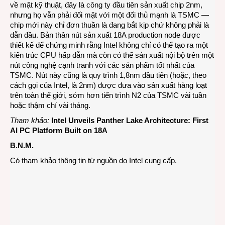
về mặt kỹ thuật, đây là công ty đầu tiên sản xuất chip 2nm,
nhưng họ vẫn phải đối mặt với một đối thủ mạnh là TSMC —
chip mới này chỉ đơn thuần là đang bắt kịp chứ không phải là
dẫn đầu. Bản thân nút sản xuất 18A production node được
thiết kế để chứng minh rằng Intel không chỉ có thể tạo ra một
kiến ​​trúc CPU hấp dẫn mà còn có thể sản xuất nội bộ trên một
nút công nghệ cạnh tranh với các sản phẩm tốt nhất của
TSMC. Nút này cũng là quy trình 1,8nm đầu tiên (hoặc, theo
cách gọi của Intel, là 2nm) được đưa vào sản xuất hàng loạt
trên toàn thế giới, sớm hơn tiến trình N2 của TSMC vài tuần
hoặc thậm chí vài tháng.
Tham khảo:
Intel Unveils Panther Lake Architecture: First
AI PC Platform Built on 18A
B.N.M.
Có tham khảo thông tin từ nguồn do Intel cung cấp.