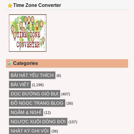
Time Zone Converter
Categories
BÀI HÁT YÊU THÍCH
(6)
BÀI VIẾT
(1,196)
DỌC ĐƯỜNG GIÓ BỤI
(407)
ĐỖ NGỌC TRANG BLOG
(36)
NGẪM & NGHĨ
(12)
NGƯỢC XUÔI DÒNG ĐỜI
(107)
NHẬT KÝ GHI VỘI
(36)