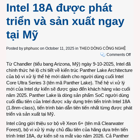
Intel 18A được phát
triển và sản xuất ngay
tại Mỹ
Posted by
phphuoc
on October 11, 2025 in
THEO DÒNG CÔNG NGHỆ
on
Comments Off
Intel
Từ Chandler (tiểu bang Arizona, Mỹ) ngày 9-10-2025, Intel đã
công
chính thức hé lộ chi tiết về kiến trúc Panther Lake Architecture
bố
của bộ vi xử lý thế hệ mới dành cho người dùng cuối Intel
kiến
Core Ultra Series 3 (tên mã Panther Lake). Thế hệ vi xử lý
trúc
mới của Intel dự kiến sẽ được giao đến khách hàng vào cuối
vi
năm 2025. Panther Lake là dòng sản phẩm SoC người dùng
xử
cuối đầu tiên của Intel được xây dựng trên tiến trình Intel 18A
lý
(1.8nm-class), tiến trình bán dẫn tiên tiến nhất từng được phát
Panth
triển và sản xuất tại Mỹ.
Lake
Intel cũng giới thiệu sơ bộ về Xeon 6+ (tên mã Clearwater
cho
Forest), bộ vi xử lý máy chủ đầu tiên của hãng dựa trên tiến
Intel
trình Intel 18A, dự kiến sẽ ra mắt vào năm 2026. Cả Panther
Core