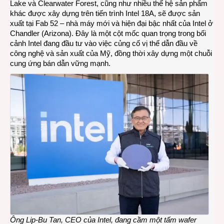
Lake và Clearwater Forest, cũng như nhiều thế hệ sản phẩm
Ultra
khác được xây dựng trên tiến trình Intel 18A, sẽ được sản
Serie
xuất tại Fab 52 – nhà máy mới và hiện đại bậc nhất của Intel ở
3
Chandler (Arizona). Đây là một cột mốc quan trọng trong bối
trên
cảnh Intel đang đầu tư vào việc củng cố vị thế dẫn đầu về
tiến
công nghệ và sản xuất của Mỹ, đồng thời xây dựng một chuỗi
trình
cung ứng bán dẫn vững mạnh.
Intel
18A
được
phát
triển
và
sản
xuất
ngay
tại
Mỹ
Ông Lip-Bu Tan, CEO của Intel, đang cầm một tấm wafer