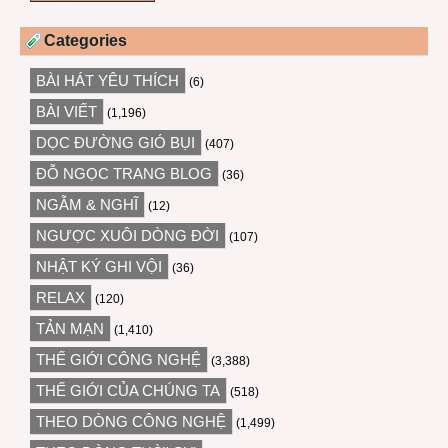
Categories
BÀI HÁT YÊU THÍCH
(6)
BÀI VIẾT
(1,196)
DỌC ĐƯỜNG GIÓ BỤI
(407)
ĐỖ NGỌC TRANG BLOG
(36)
NGẪM & NGHĨ
(12)
NGƯỢC XUÔI DÒNG ĐỜI
(107)
NHẬT KÝ GHI VỘI
(36)
RELAX
(120)
TẢN MẠN
(1,410)
THẾ GIỚI CÔNG NGHỆ
(3,388)
THẾ GIỚI CỦA CHÚNG TA
(518)
THEO DÒNG CÔNG NGHỆ
(1,499)