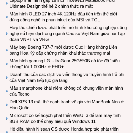
Laptop màn hình gập 18 inch HUAWEI MateBook Fold
Ultimate Design thế hệ 2 chính thức ra mắt
Màn hình OLED 27 inch 4K 120Hz đầu tiên trên thế giới
dùng công nghệ in phun inkjet của MSI và TCL
Hợp tác chiến lược phát triển mô hình khu công nghiệp công
nghệ số hiện đại trong ngành Cao su Việt Nam giữa hai Tập
đoàn VNPT và VRG
Máy bay Boeing 737-7 mới được Cục Hàng không Liên
bang Hoa Kỳ cấp chứng nhận khai thác thương mại
Màn hình gaming LG UltraGear 25G590B có tốc độ “siêu
khủng” tới 1.000Hz ở FHD+
Doanh thu của các dịch vụ viễn thông và truyền hình trả phí
của Việt Nam tiếp tục gia tăng
Mẫu smartphone khái niệm không có khung viền màn hình
của Tecno
Dell XPS 13 mất thế cạnh tranh về giá với MacBook Neo ở
Hàn Quốc
Microsoft có kế hoạch phát triển WinUI 3 để làm máy tính
8GB RAM có thể chạy hiệu quả Windows 11
Hệ điều hành Nissan OS được Honda hợp tác phát triển