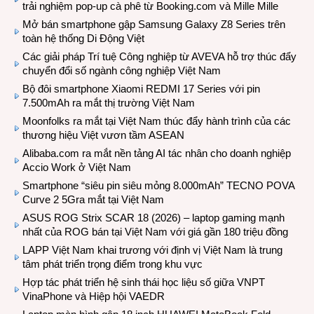
trải nghiệm pop-up cà phê từ Booking.com và Mille Mille
Mở bán smartphone gập Samsung Galaxy Z8 Series trên
toàn hệ thống Di Động Việt
Các giải pháp Trí tuệ Công nghiệp từ AVEVA hỗ trợ thúc đẩy
chuyển đổi số ngành công nghiệp Việt Nam
Bộ đôi smartphone Xiaomi REDMI 17 Series với pin
7.500mAh ra mắt thị trường Việt Nam
Moonfolks ra mắt tại Việt Nam thúc đẩy hành trình của các
thương hiệu Việt vươn tầm ASEAN
Alibaba.com ra mắt nền tảng AI tác nhân cho doanh nghiệp
Accio Work ở Việt Nam
Smartphone “siêu pin siêu mỏng 8.000mAh” TECNO POVA
Curve 2 5Gra mắt tại Việt Nam
ASUS ROG Strix SCAR 18 (2026) – laptop gaming mạnh
nhất của ROG bán tại Việt Nam với giá gần 180 triệu đồng
LAPP Việt Nam khai trương với định vị Việt Nam là trung
tâm phát triển trọng điểm trong khu vực
Hợp tác phát triển hệ sinh thái học liệu số giữa VNPT
VinaPhone và Hiệp hội VAEDR