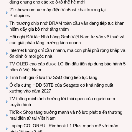
dùng chung cho các xe ô-tô thế hệ mới
21 showroom xe máy điện VinFast khai trương tại
Philippines
Thị trường chip nhớ DRAM toàn cầu vẫn đang tiếp tục khan
hiếm đẩy giá bộ nhớ tăng thêm
Hội nghị Đối tác Nhà hàng Grab Việt Nam tư vấn về thuế và
các giải pháp tăng trưởng kinh doanh
Internet không chỉ cần nhanh, mà còn phải phủ rộng khắp và
ổn định ở mọi góc nhà
TV OLED cao cấp được LG lần đầu tiên áp dụng bảo hành 5
năm ở Việt Nam
Tình hình giá ổ lưu trữ SSD đang tiếp tục tăng
Ổ đĩa cứng HDD 50TB của Seagate có khả năng xuất
xưởng vào năm 2027
TV thông minh ảnh hưởng tới thói quen của người xem
truyền hình
TikTok Shop tăng trưởng mạnh và nỗ lực phát triển thương
mại điện tử tại Việt Nam
Laptop COLORFUL Rimbook L1 Plus mạnh mẽ với màn
hình 16 inch 2.5K