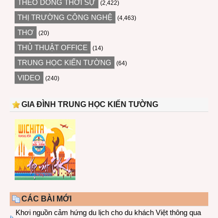
THEO DÒNG THỜI SỰ
(2,422)
THỊ TRƯỜNG CÔNG NGHỆ
(4,463)
THƠ
(20)
THỦ THUẬT OFFICE
(14)
TRUNG HỌC KIẾN TƯỜNG
(64)
VIDEO
(240)
GIA ĐÌNH TRUNG HỌC KIẾN TƯỜNG
CÁC BÀI MỚI
Khơi nguồn cảm hứng du lịch cho du khách Việt thông qua