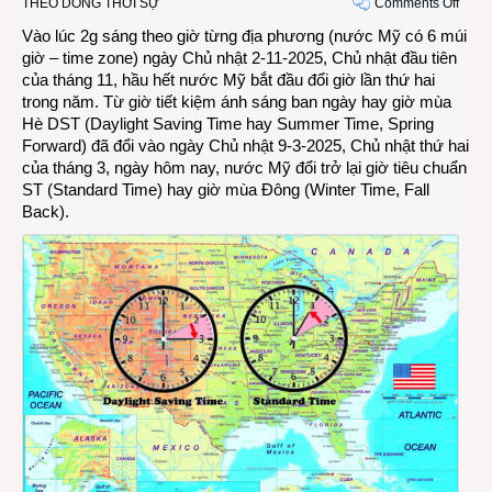
on
THEO DÒNG THỜI SỰ
Comments Off
Nước
Vào lúc 2g sáng theo giờ từng địa phương (nước Mỹ có 6 múi
Mỹ
giờ – time zone) ngày Chủ nhật 2-11-2025, Chủ nhật đầu tiên
đổi
của tháng 11, hầu hết nước Mỹ bắt đầu đổi giờ lần thứ hai
trở
trong năm. Từ giờ tiết kiệm ánh sáng ban ngày hay giờ mùa
lại
Hè DST (Daylight Saving Time hay Summer Time, Spring
giờ
Forward) đã đổi vào ngày Chủ nhật 9-3-2025, Chủ nhật thứ hai
tiêu
của tháng 3, ngày hôm nay, nước Mỹ đổi trở lại giờ tiêu chuẩn
chuẩ
ST (Standard Time) hay giờ mùa Đông (Winter Time, Fall
ST
Back).
từ
ngày
Chủ
nhật
2-
11-
2025