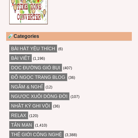
Categories
BÀI HÁT YÊU THÍCH
(6)
BÀI VIẾT
(1,196)
DỌC ĐƯỜNG GIÓ BỤI
(407)
ĐỖ NGỌC TRANG BLOG
(36)
NGẪM & NGHĨ
(12)
NGƯỢC XUÔI DÒNG ĐỜI
(107)
NHẬT KÝ GHI VỘI
(36)
RELAX
(120)
TẢN MẠN
(1,410)
THẾ GIỚI CÔNG NGHỆ
(3,388)