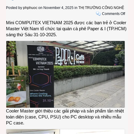
Posted by
phphuoc
on November 4, 2025 in
THỊ TRƯỜNG CÔNG NGHỆ
on
Comments Off
Work
Mini COMPUTEX VIETNAM 2025 được các bạn trẻ ở Cooler
Mini
Master Việt Nam tổ chức tại quán cà phê Paper & I (TP.HCM)
COM
sáng thứ Sáu 31-10-2025.
VIET
2025
của
Coole
Maste
tại
TP.H
Cooler Master giới thiệu các giải pháp và sản phẩm tản nhiệt
toàn diện (case, CPU, PSU) cho PC desktop và nhiều mẫu
PC case.