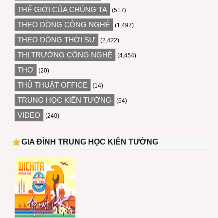
THẾ GIỚI CỦA CHÚNG TA
(517)
THEO DÒNG CÔNG NGHỆ
(1,497)
THEO DÒNG THỜI SỰ
(2,422)
THỊ TRƯỜNG CÔNG NGHỆ
(4,454)
THƠ
(20)
THỦ THUẬT OFFICE
(14)
TRUNG HỌC KIẾN TƯỜNG
(64)
VIDEO
(240)
GIA ĐÌNH TRUNG HỌC KIẾN TƯỜNG