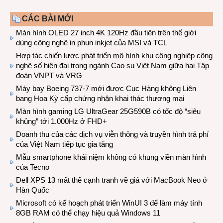
CÁC BÀI MỚI
Màn hình OLED 27 inch 4K 120Hz đầu tiên trên thế giới
dùng công nghệ in phun inkjet của MSI và TCL
Hợp tác chiến lược phát triển mô hình khu công nghiệp công
nghệ số hiện đại trong ngành Cao su Việt Nam giữa hai Tập
đoàn VNPT và VRG
Máy bay Boeing 737-7 mới được Cục Hàng không Liên
bang Hoa Kỳ cấp chứng nhận khai thác thương mại
Màn hình gaming LG UltraGear 25G590B có tốc độ “siêu
khủng” tới 1.000Hz ở FHD+
Doanh thu của các dịch vụ viễn thông và truyền hình trả phí
của Việt Nam tiếp tục gia tăng
Mẫu smartphone khái niệm không có khung viền màn hình
của Tecno
Dell XPS 13 mất thế cạnh tranh về giá với MacBook Neo ở
Hàn Quốc
Microsoft có kế hoạch phát triển WinUI 3 để làm máy tính
8GB RAM có thể chạy hiệu quả Windows 11