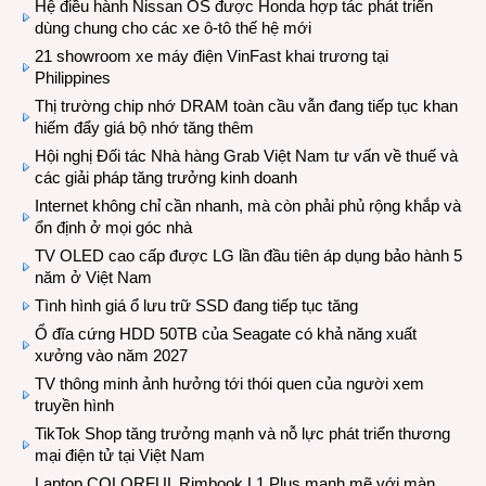
Hệ điều hành Nissan OS được Honda hợp tác phát triển
dùng chung cho các xe ô-tô thế hệ mới
21 showroom xe máy điện VinFast khai trương tại
Philippines
Thị trường chip nhớ DRAM toàn cầu vẫn đang tiếp tục khan
hiếm đẩy giá bộ nhớ tăng thêm
Hội nghị Đối tác Nhà hàng Grab Việt Nam tư vấn về thuế và
các giải pháp tăng trưởng kinh doanh
Internet không chỉ cần nhanh, mà còn phải phủ rộng khắp và
ổn định ở mọi góc nhà
TV OLED cao cấp được LG lần đầu tiên áp dụng bảo hành 5
năm ở Việt Nam
Tình hình giá ổ lưu trữ SSD đang tiếp tục tăng
Ổ đĩa cứng HDD 50TB của Seagate có khả năng xuất
xưởng vào năm 2027
TV thông minh ảnh hưởng tới thói quen của người xem
truyền hình
TikTok Shop tăng trưởng mạnh và nỗ lực phát triển thương
mại điện tử tại Việt Nam
Laptop COLORFUL Rimbook L1 Plus mạnh mẽ với màn