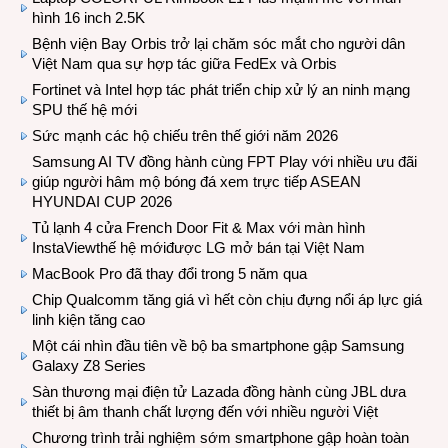
hình 16 inch 2.5K
Bệnh viện Bay Orbis trở lại chăm sóc mắt cho người dân
Việt Nam qua sự hợp tác giữa FedEx và Orbis
Fortinet và Intel hợp tác phát triển chip xử lý an ninh mạng
SPU thế hệ mới
Sức mạnh các hộ chiếu trên thế giới năm 2026
Samsung AI TV đồng hành cùng FPT Play với nhiều ưu đãi
giúp người hâm mộ bóng đá xem trực tiếp ASEAN
HYUNDAI CUP 2026
Tủ lạnh 4 cửa French Door Fit & Max với màn hình
InstaViewthế hệ mớiđược LG mở bán tại Việt Nam
MacBook Pro đã thay đổi trong 5 năm qua
Chip Qualcomm tăng giá vì hết còn chịu đựng nổi áp lực giá
linh kiện tăng cao
Một cái nhìn đầu tiên về bộ ba smartphone gập Samsung
Galaxy Z8 Series
Sàn thương mại điện tử Lazada đồng hành cùng JBL dưa
thiết bị âm thanh chất lượng đến với nhiều người Việt
Chương trình trải nghiệm sớm smartphone gập hoàn toàn