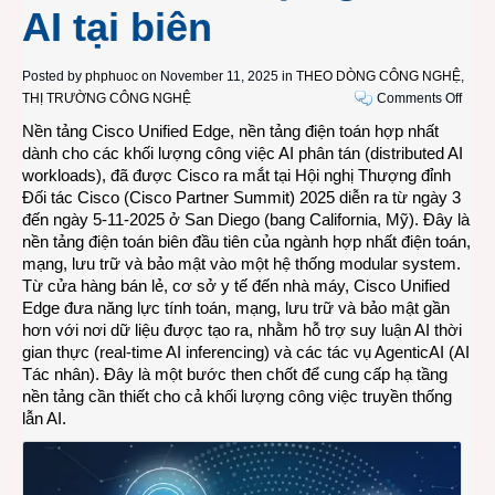
AI tại biên
Posted by
phphuoc
on November 11, 2025 in
THEO DÒNG CÔNG NGHỆ
,
on
THỊ TRƯỜNG CÔNG NGHỆ
Comments Off
Cisco
Nền tảng Cisco Unified Edge, nền tảng điện toán hợp nhất
ra
dành cho các khối lượng công việc AI phân tán (distributed AI
mắt
workloads), đã được Cisco ra mắt tại Hội nghị Thượng đỉnh
nền
Đối tác Cisco (
Cisco Partner Summit
) 2025 diễn ra từ ngày 3
tảng
đến ngày 5-11-2025 ở San Diego (bang California, Mỹ). Đây là
Unifi
nền tảng điện toán biên đầu tiên của ngành hợp nhất điện toán,
Edge
mạng, lưu trữ và bảo mật vào một hệ thống modular system.
–
Từ cửa hàng bán lẻ, cơ sở y tế đến nhà máy, Cisco Unified
giải
Edge đưa năng lực tính toán, mạng, lưu trữ và bảo mật gần
pháp
hơn với nơi dữ liệu được tạo ra, nhằm hỗ trợ suy luận AI thời
hợp
gian thực (real-time AI inferencing) và các tác vụ AgenticAI (AI
nhất
Tác nhân). Đây là một bước then chốt để cung cấp hạ tầng
trọn
nền tảng cần thiết cho cả khối lượng công việc truyền thống
gói
lẫn AI.
cho
các
tác