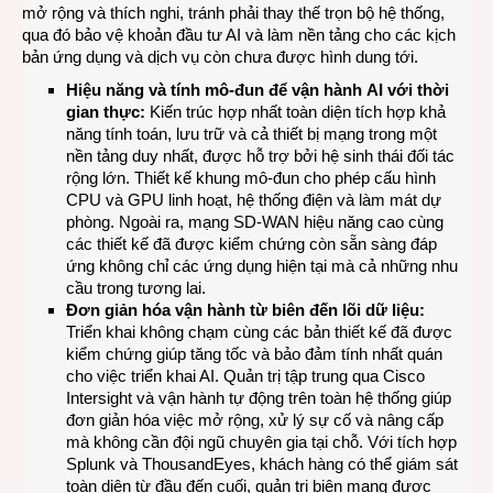
mở rộng và thích nghi, tránh phải thay thế trọn bộ hệ thống,
qua đó bảo vệ khoản đầu tư AI và làm nền tảng cho các kịch
bản ứng dụng và dịch vụ còn chưa được hình dung tới.
Hiệu năng và tính mô-đun để
vận hành
AI với thời
gian thực:
Kiến trúc hợp nhất toàn diện tích hợp khả
năng tính toán, lưu trữ và cả thiết bị mạng trong một
nền tảng duy nhất, được hỗ trợ bởi hệ sinh thái đối tác
rộng lớn. Thiết kế khung mô-đun cho phép cấu hình
CPU và GPU linh hoạt, hệ thống điện và làm mát dự
phòng. Ngoài ra, mạng SD-WAN hiệu năng cao cùng
các thiết kế đã được kiểm chứng còn sẵn sàng đáp
ứng không chỉ các ứng dụng hiện tại mà cả những nhu
cầu trong tương lai.
Đơn giản hóa vận hành từ biên đến lõi dữ liệu:
Triển khai không chạm cùng các bản thiết kế đã được
kiểm chứng giúp tăng tốc và bảo đảm tính nhất quán
cho việc triển khai AI. Quản trị tập trung qua Cisco
Intersight và vận hành tự động trên toàn hệ thống giúp
đơn giản hóa việc mở rộng, xử lý sự cố và nâng cấp
mà không cần đội ngũ chuyên gia tại chỗ. Với tích hợp
Splunk và ThousandEyes, khách hàng có thể giám sát
toàn diện từ đầu đến cuối, quản trị biên mạng được