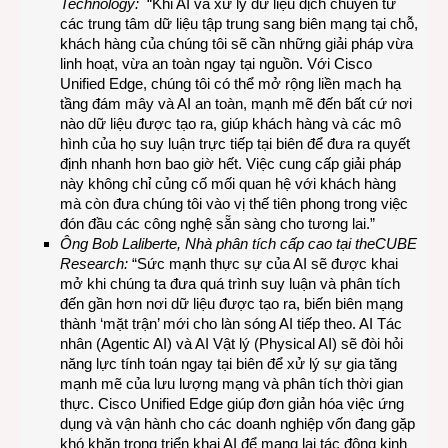
Technology:
“Khi AI và xử lý dữ liệu dịch chuyển từ
các trung tâm dữ liệu tập trung sang biên mạng tại chỗ,
khách hàng của chúng tôi sẽ cần những giải pháp vừa
linh hoạt, vừa an toàn ngay tại nguồn. Với Cisco
Unified Edge, chúng tôi có thể mở rộng liền mạch hạ
tầng đám mây và AI an toàn, mạnh mẽ đến bất cứ nơi
nào dữ liệu được tạo ra, giúp khách hàng và các mô
hình của họ suy luận trực tiếp tại biên để đưa ra quyết
định nhanh hơn bao giờ hết. Việc cung cấp giải pháp
này không chỉ củng cố mối quan hệ với khách hàng
mà còn đưa chúng tôi vào vị thế tiên phong trong việc
đón đầu các công nghệ sẵn sàng cho tương lai.”
Ông Bob Laliberte, Nhà phân tích cấp cao tại theCUBE
Research:
“Sức mạnh thực sự của AI sẽ được khai
mở khi chúng ta đưa quá trình suy luận và phân tích
đến gần hơn nơi dữ liệu được tạo ra, biến biên mạng
thành ‘mặt trận’ mới cho làn sóng AI tiếp theo. AI Tác
nhân (Agentic AI) và AI Vật lý (Physical AI) sẽ đòi hỏi
năng lực tính toán ngay tại biên để xử lý sự gia tăng
mạnh mẽ của lưu lượng mạng và phân tích thời gian
thực. Cisco Unified Edge giúp đơn giản hóa việc ứng
dụng và vận hành cho các doanh nghiệp vốn đang gặp
khó khăn trong triển khai AI để mang lại tác động kinh