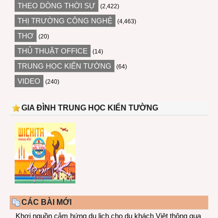
THEO DÒNG THỜI SỰ
(2,422)
THỊ TRƯỜNG CÔNG NGHỆ
(4,463)
THƠ
(20)
THỦ THUẬT OFFICE
(14)
TRUNG HỌC KIẾN TƯỜNG
(64)
VIDEO
(240)
GIA ĐÌNH TRUNG HỌC KIẾN TƯỜNG
CÁC BÀI MỚI
Khơi nguồn cảm hứng du lịch cho du khách Việt thông qua