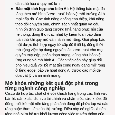
dân chủ hóa ở quy mô lớn.
Bảo mật tích hợp cho biên AI:
Hệ thống bảo mật đa
tầng theo mô hình “zero-trust” bảo vệ môi trường AI ở
mọi cấp độ. Các tính năng chống can thiệp, khả năng
theo dõi chuyên sâu, chính sách nhất quán và cấu
hình ổn định giúp tăng cường khả năng phục hồi của
hệ thống, đồng thời các nhật ký kiểm toán bảo đảm
tuân thủ khi quy mô vận hành mở rộng. Giải pháp bảo
mật được tích hợp ngay từ cấp độ thiết bị, đồng thời
mở rộng việc áp dụng nguyên tắc zero-trust cho mọi
quyền truy cập, phân đoạn mạng, cũng như bảo vệ
ứng dụng và mô hình AI. Cách tiếp cận này giúp đối
phó hiệu quả với bề mặt tấn công ngày càng mở rộng
ở tầng edge, bảo vệ hoạt động AI trước các mối đe
dọa vật lý và an ninh mạng.
Mở khóa những kết quả đột phá trong
từng ngành công nghiệp
Cisco đã hợp tác chặt chẽ với khách hàng trong các lĩnh vực
bán lẻ, sản xuất, dịch vụ tài chính và chăm sóc sức khỏe, để
đồng thiết kế một nền tảng phản ánh đúng độ phức tạp và các
ràng buộc thực tiễn của thị trường. Điều này có nghĩa là nền
tảng phải vừa hỗ trợ khối lượng công việc truyền thống của