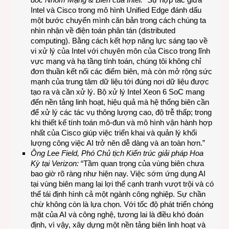
Intel và Cisco trong mô hình Unified Edge đánh dấu
một bước chuyển mình căn bản trong cách chúng ta
nhìn nhận về điện toán phân tán (distributed
computing). Bằng cách kết hợp năng lực sáng tạo về
vi xử lý của Intel với chuyên môn của Cisco trong lĩnh
vực mạng và hạ tầng tính toán, chúng tôi không chỉ
đơn thuần kết nối các điểm biên, mà còn mở rộng sức
mạnh của trung tâm dữ liệu tới đúng nơi dữ liệu được
tạo ra và cần xử lý. Bộ xử lý Intel Xeon 6 SoC mang
đến nền tảng linh hoạt, hiệu quả mà hệ thống biên cần
để xử lý các tác vụ thông lượng cao, độ trễ thấp; trong
khi thiết kế tính toán mô-đun và mô hình vận hành hợp
nhất của Cisco giúp việc triển khai và quản lý khối
lượng công việc AI trở nên dễ dàng và an toàn hơn.”
Ông Lee Field, Phó Chủ tịch Kiến trúc giải pháp Hoa
Kỳ tại Verizon:
“Tầm quan trọng của vùng biên chưa
bao giờ rõ ràng như hiện nay. Việc sớm ứng dụng AI
tại vùng biên mang lại lợi thế cạnh tranh vượt trội và có
thể tái định hình cả một ngành công nghiệp. Sự chần
chừ không còn là lựa chọn. Với tốc độ phát triển chóng
mặt của AI và công nghệ, tương lai là điều khó đoán
định, vì vậy, xây dựng một nền tảng biên linh hoạt và