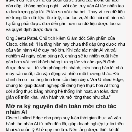
dồn dập, không ngừng nghỉ – với các truy vấn AI tác nhân tạo
ra lưu lượng gấp tới 25 lần so với chatbot. Thay vì kéo dữ liệu
về trung tâm dữ liệu rồi xử lý, các tác vụ AI đòi hỏi mô hình và
hạ tầng phải được đưa đến gần hơn nơi dữ liệu được tạo ra
và quyết định được đưa ra.
Ông Jeetu Patel, Chủ tịch kiêm Giám đốc Sản phẩm của
Cisco, chia sẻ: “Hạ tầng hiện nay chưa thể đáp ứng được nhu
cầu vận hành AI ở quy mô lớn. Khi các tác nhân AI và trải
nghiệm AI ngày càng bùng nổ, chúng sẽ tự nhiên xuất hiện
gần hơn với nơi khách hàng tương tác và các quyết định
được đưa ra – từ văn phòng chi nhánh, cửa hàng bán lẻ, nhà
máy sản xuất, sân vận động và nhiều môi trường khác. Đó
chính là nơi hạ tầng tính toán cần hiện diện. Với Unified Edge,
chúng tôi giúp doanh nghiệp dễ dàng hiện thực hóa AI trong
đời sống thực bằng những hệ thống linh hoạt, an toàn, đơn
giản để triển khai, vận hành và mở rộng theo nhu cầu.”
Mở ra kỷ nguyên điện toán mới cho tác
nhân AI
Cisco Unified Edge cho phép suy luận thời gian thực và vận
hành tác nhân AI từ biên đến lõi, giúp doanh nghiệp tự tin triển
khai và quản lý AI ở quy mô lớn. Nền tảng được thiết kế để