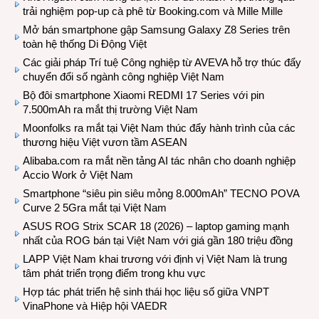
trải nghiệm pop-up cà phê từ Booking.com và Mille Mille
Mở bán smartphone gập Samsung Galaxy Z8 Series trên
toàn hệ thống Di Động Việt
Các giải pháp Trí tuệ Công nghiệp từ AVEVA hỗ trợ thúc đẩy
chuyển đổi số ngành công nghiệp Việt Nam
Bộ đôi smartphone Xiaomi REDMI 17 Series với pin
7.500mAh ra mắt thị trường Việt Nam
Moonfolks ra mắt tại Việt Nam thúc đẩy hành trình của các
thương hiệu Việt vươn tầm ASEAN
Alibaba.com ra mắt nền tảng AI tác nhân cho doanh nghiệp
Accio Work ở Việt Nam
Smartphone “siêu pin siêu mỏng 8.000mAh” TECNO POVA
Curve 2 5Gra mắt tại Việt Nam
ASUS ROG Strix SCAR 18 (2026) – laptop gaming mạnh
nhất của ROG bán tại Việt Nam với giá gần 180 triệu đồng
LAPP Việt Nam khai trương với định vị Việt Nam là trung
tâm phát triển trọng điểm trong khu vực
Hợp tác phát triển hệ sinh thái học liệu số giữa VNPT
VinaPhone và Hiệp hội VAEDR