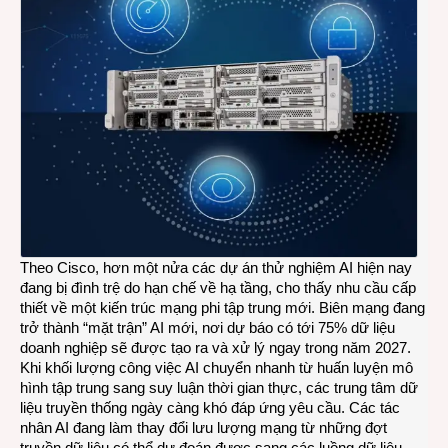
vụ
Agent
AI
tại
bi
Theo Cisco, hơn một nửa các dự án thử nghiệm AI hiện nay
đang bị đình trệ do hạn chế về hạ tầng, cho thấy nhu cầu cấp
thiết về một kiến trúc mạng phi tập trung mới. Biên mạng đang
trở thành “mặt trận” AI mới, nơi dự báo có tới 75% dữ liệu
doanh nghiệp sẽ được tạo ra và xử lý ngay trong năm 2027.
Khi khối lượng công việc AI chuyển nhanh từ huấn luyện mô
hình tập trung sang suy luận thời gian thực, các trung tâm dữ
liệu truyền thống ngày càng khó đáp ứng yêu cầu. Các tác
nhân AI đang làm thay đổi lưu lượng mạng từ những đợt
truyền dữ liệu có thể dự đoán được sang các luồng dữ liệu