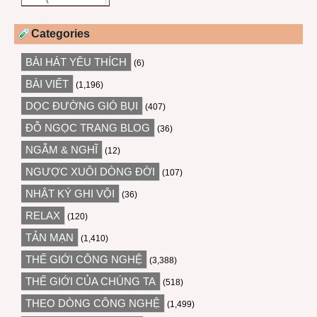
Categories
BÀI HÁT YÊU THÍCH
(6)
BÀI VIẾT
(1,196)
DỌC ĐƯỜNG GIÓ BỤI
(407)
ĐỖ NGỌC TRANG BLOG
(36)
NGẪM & NGHĨ
(12)
NGƯỢC XUÔI DÒNG ĐỜI
(107)
NHẬT KÝ GHI VỘI
(36)
RELAX
(120)
TẢN MẠN
(1,410)
THẾ GIỚI CÔNG NGHỆ
(3,388)
THẾ GIỚI CỦA CHÚNG TA
(518)
THEO DÒNG CÔNG NGHỆ
(1,499)