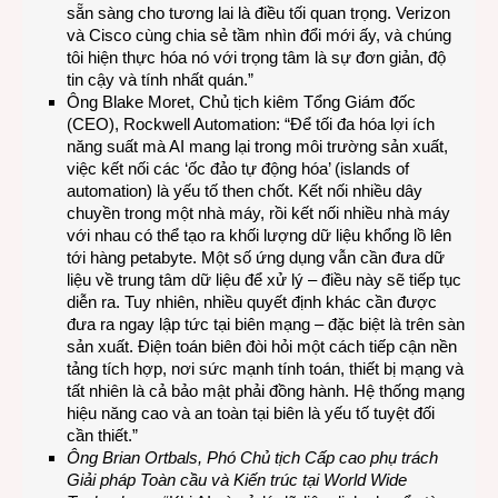
sẵn sàng cho tương lai là điều tối quan trọng. Verizon
và Cisco cùng chia sẻ tầm nhìn đổi mới ấy, và chúng
tôi hiện thực hóa nó với trọng tâm là sự đơn giản, độ
tin cậy và tính nhất quán.”
Ông Blake Moret, Chủ tịch kiêm Tổng Giám đốc
(CEO), Rockwell Automation: “Để tối đa hóa lợi ích
năng suất mà AI mang lại trong môi trường sản xuất,
việc kết nối các ‘ốc đảo tự động hóa’ (islands of
automation) là yếu tố then chốt. Kết nối nhiều dây
chuyền trong một nhà máy, rồi kết nối nhiều nhà máy
với nhau có thể tạo ra khối lượng dữ liệu khổng lồ lên
tới hàng petabyte. Một số ứng dụng vẫn cần đưa dữ
liệu về trung tâm dữ liệu để xử lý – điều này sẽ tiếp tục
diễn ra. Tuy nhiên, nhiều quyết định khác cần được
đưa ra ngay lập tức tại biên mạng – đặc biệt là trên sàn
sản xuất. Điện toán biên đòi hỏi một cách tiếp cận nền
tảng tích hợp, nơi sức mạnh tính toán, thiết bị mạng và
tất nhiên là cả bảo mật phải đồng hành. Hệ thống mạng
hiệu năng cao và an toàn tại biên là yếu tố tuyệt đối
cần thiết.”
Ông Brian Ortbals, Phó Chủ tịch Cấp cao phụ trách
Giải pháp Toàn cầu và Kiến trúc tại World Wide