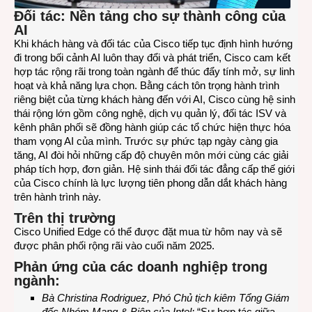
Đối tác: Nền tảng cho sự thành công của
AI
Khi khách hàng và đối tác của Cisco tiếp tục định hình hướng
đi trong bối cảnh AI luôn thay đổi và phát triển, Cisco cam kết
hợp tác rộng rãi trong toàn ngành để thúc đẩy tính mở, sự linh
hoạt và khả năng lựa chọn. Bằng cách tôn trọng hành trình
riêng biệt của từng khách hàng đến với AI, Cisco cùng hệ sinh
thái rộng lớn gồm công nghệ, dịch vụ quản lý, đối tác ISV và
kênh phân phối sẽ đồng hành giúp các tổ chức hiện thực hóa
tham vọng AI của mình. Trước sự phức tạp ngày càng gia
tăng, AI đòi hỏi những cấp độ chuyên môn mới cùng các giải
pháp tích hợp, đơn giản. Hệ sinh thái đối tác đẳng cấp thế giới
của Cisco chính là lực lượng tiên phong dẫn dắt khách hàng
trên hành trình này.
Trên thị trường
Cisco Unified Edge có thể được đặt mua từ hôm nay và sẽ
được phân phối rộng rãi vào cuối năm 2025.
Phản ứng của các doanh nghiệp trong
ngành:
Bà Christina Rodriguez, Phó Chủ tịch kiêm Tổng Giám
đốc Nhóm Mạng & Biên của Intel:
“Sự hợp tác giữa