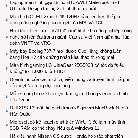
Laptop màn hình gập 18 inch HUAWEI MateBook Fold
Ultimate Design thế hệ 2 chính thức ra mắt
Màn hình OLED 27 inch 4K 120Hz đầu tiên trên thế giới
dùng công nghệ in phun inkjet của MSI và TCL
Hợp tác chiến lược phát triển mô hình khu công nghiệp công
nghệ số hiện đại trong ngành Cao su Việt Nam giữa hai Tập
đoàn VNPT và VRG
Máy bay Boeing 737-7 mới được Cục Hàng không Liên
bang Hoa Kỳ cấp chứng nhận khai thác thương mại
Màn hình gaming LG UltraGear 25G590B có tốc độ “siêu
khủng” tới 1.000Hz ở FHD+
Doanh thu của các dịch vụ viễn thông và truyền hình trả phí
của Việt Nam tiếp tục gia tăng
Mẫu smartphone khái niệm không có khung viền màn hình
của Tecno
Dell XPS 13 mất thế cạnh tranh về giá với MacBook Neo ở
Hàn Quốc
Microsoft có kế hoạch phát triển WinUI 3 để làm máy tính
8GB RAM có thể chạy hiệu quả Windows 11
Hệ điều hành Nissan OS được Honda hợp tác phát triển