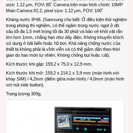
size: 1.12 μm, FOV: 85˚ Camera trên màn hình chính: 10MP
Main Camera f/2.2, pixel size: 1.12 μm, FOV: 100˚
Kháng nước IP48. (Samsung cho biết: Ở điều kiện thử nghiệm
trong phòng thí nghiệm, có thể ngâm trong nước ngọt ở độ
sâu tối đa 1,5 mét trong tối đa 30 phút và bảo vệ khỏi vật rắn
lớn hơn 1mm, chẳng hạn như dây điện. Không khuyến khích
sử dụng ở bãi biển hoặc hồ bơi. Khả năng chống nước của
thiết bị không phải là vĩnh viễn và có thể giảm dần theo thời
gian do hao mòn tự nhiên. Không chống bụi hoặc cát).
Kích thước khi gập: 159,2 x 75,0 x 12,9 mm.
Kích thước khi mở: 159,2 x 214,1 x 3,9 mm (màn hình với
khay SIM) / 4,2mm (điểm giữa màn hình) / 4,0mm (màn hình
với nút side button).
Trọng lượng 309g.