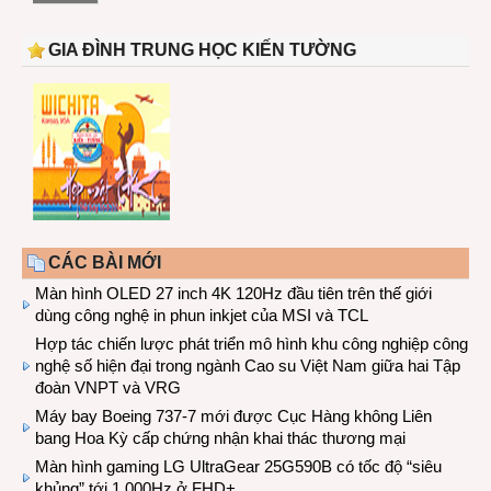
GIA ĐÌNH TRUNG HỌC KIẾN TƯỜNG
CÁC BÀI MỚI
Màn hình OLED 27 inch 4K 120Hz đầu tiên trên thế giới
dùng công nghệ in phun inkjet của MSI và TCL
Hợp tác chiến lược phát triển mô hình khu công nghiệp công
nghệ số hiện đại trong ngành Cao su Việt Nam giữa hai Tập
đoàn VNPT và VRG
Máy bay Boeing 737-7 mới được Cục Hàng không Liên
bang Hoa Kỳ cấp chứng nhận khai thác thương mại
Màn hình gaming LG UltraGear 25G590B có tốc độ “siêu
khủng” tới 1.000Hz ở FHD+