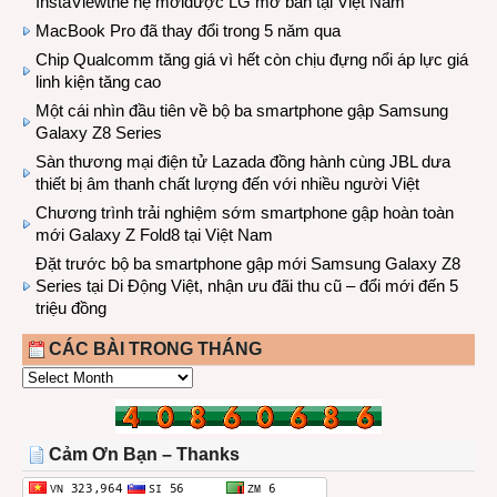
InstaViewthế hệ mớiđược LG mở bán tại Việt Nam
MacBook Pro đã thay đổi trong 5 năm qua
Chip Qualcomm tăng giá vì hết còn chịu đựng nổi áp lực giá
linh kiện tăng cao
Một cái nhìn đầu tiên về bộ ba smartphone gập Samsung
Galaxy Z8 Series
Sàn thương mại điện tử Lazada đồng hành cùng JBL dưa
thiết bị âm thanh chất lượng đến với nhiều người Việt
Chương trình trải nghiệm sớm smartphone gập hoàn toàn
mới Galaxy Z Fold8 tại Việt Nam
Đặt trước bộ ba smartphone gập mới Samsung Galaxy Z8
Series tại Di Động Việt, nhận ưu đãi thu cũ – đổi mới đến 5
triệu đồng
CÁC BÀI TRONG THÁNG
CÁC
BÀI
TRONG
THÁNG
Cảm Ơn Bạn – Thanks