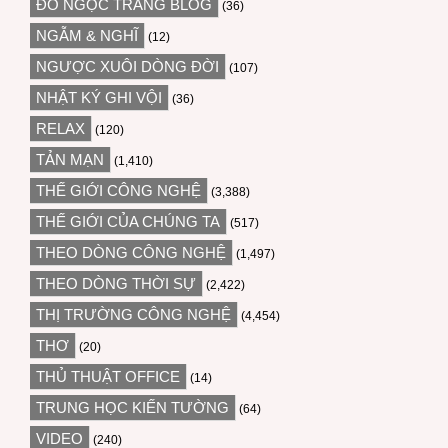
ĐỖ NGỌC TRANG BLOG
(36)
NGẪM & NGHĨ
(12)
NGƯỢC XUÔI DÒNG ĐỜI
(107)
NHẬT KÝ GHI VỘI
(36)
RELAX
(120)
TẢN MẠN
(1,410)
THẾ GIỚI CÔNG NGHỆ
(3,388)
THẾ GIỚI CỦA CHÚNG TA
(517)
THEO DÒNG CÔNG NGHỆ
(1,497)
THEO DÒNG THỜI SỰ
(2,422)
THỊ TRƯỜNG CÔNG NGHỆ
(4,454)
THƠ
(20)
THỦ THUẬT OFFICE
(14)
TRUNG HỌC KIẾN TƯỜNG
(64)
VIDEO
(240)