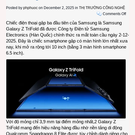
Posted by
phphuoc
on December 2, 2025 in
THỊ TRƯỜNG CÔNG NGHỆ
on
Comments Off
Sams
Chiếc điện thoại gập ba đầu tiên của Samsung là Samsung
chính
Galaxy Z TriFold đã được Công ty Điện tử Samsung
thức
Electronics (Hàn Quốc) chính thức ra mắt toàn cầu ngày 2-12-
ra
2025. Đây là chiếc smartphone gập có màn hình lớn nhất xưa
mắt
nay, khi mở ra rộng tới 10 inch (bằng 3 màn hình smartphone
smar
6.5 inch).
gập
ba
đầu
tiên
Sams
Gala
Z
TriFo
Với độ mỏng chỉ 3,9 mm tại điểm mỏng nhất,2 Galaxy Z
TriFold mang đến hiệu năng hàng đầu nhờ nền tảng di động
Qualcomm Snapdragon 8 Elite được tùy chỉnh dành riêng cho