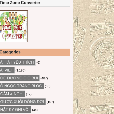
Time Zone Converter
Categories
ÀI HÁT YÊU THÍCH
(6)
ÀI VIẾT
(1,196)
ỌC ĐƯỜNG GIÓ BỤI
(407)
Ỗ NGỌC TRANG BLOG
(36)
GẪM & NGHĨ
(12)
GƯỢC XUÔI DÒNG ĐỜI
(107)
HẬT KÝ GHI VỘI
(36)