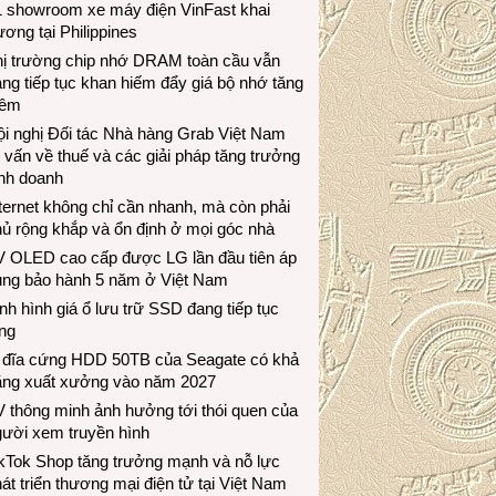
1 showroom xe máy điện VinFast khai
ương tại Philippines
hị trường chip nhớ DRAM toàn cầu vẫn
ng tiếp tục khan hiếm đẩy giá bộ nhớ tăng
hêm
i nghị Đối tác Nhà hàng Grab Việt Nam
 vấn về thuế và các giải pháp tăng trưởng
inh doanh
ternet không chỉ cần nhanh, mà còn phải
ủ rộng khắp và ổn định ở mọi góc nhà
V OLED cao cấp được LG lần đầu tiên áp
ụng bảo hành 5 năm ở Việt Nam
nh hình giá ổ lưu trữ SSD đang tiếp tục
ng
 đĩa cứng HDD 50TB của Seagate có khả
ăng xuất xưởng vào năm 2027
 thông minh ảnh hưởng tới thói quen của
gười xem truyền hình
ikTok Shop tăng trưởng mạnh và nỗ lực
át triển thương mại điện tử tại Việt Nam