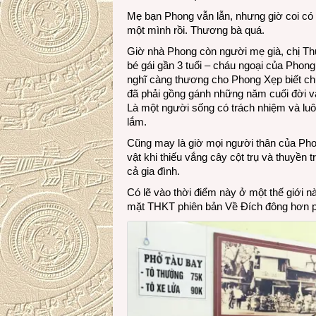
Mẹ bạn Phong vẫn lẫn, nhưng giờ coi có 
một mình rồi. Thương bà quá.
Giờ nhà Phong còn người mẹ già, chị Th
bé gái gần 3 tuổi – cháu ngoại của Phon
nghĩ càng thương cho Phong Xẹp biết chừ
đã phải gồng gánh những năm cuối đời và
Là một người sống có trách nhiệm và luô
lắm.
Cũng may là giờ mọi người thân của Pho
vật khi thiếu vắng cây cột trụ và thuyền
cả gia đình.
Có lẽ vào thời điểm này ở một thế giới 
mặt THKT phiên bản Về Đích đông hơn ph