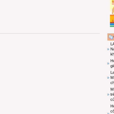
LA
Na
k
Hợ
g
L
Ma
ch
M
tr
c
Hợ
cô