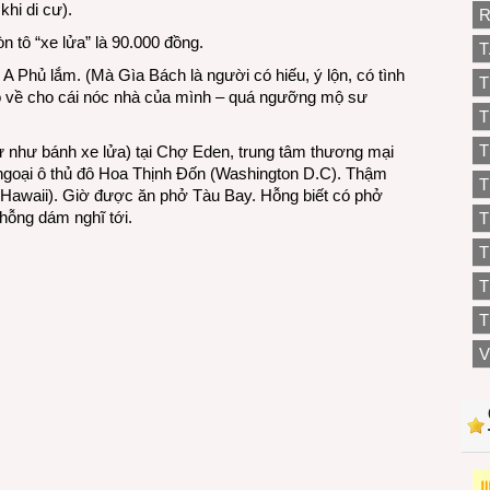
khi di cư).
R
n tô “xe lửa” là 90.000 đồng.
T
A Phủ lắm. (Mà Gìa Bách là người có hiếu, ý lộn, có tình
T
ô về cho cái nóc nhà của mình – quá ngưỡng mộ sư
T
T
ự như bánh xe lửa) tại Chợ Eden, trung tâm thương mại
 ngoại ô thủ đô Hoa Thịnh Đốn (Washington D.C). Thậm
T
(Hawaii). Giờ được ăn phở Tàu Bay. Hỗng biết có phở
hỗng dám nghĩ tới.
T
T
T
V