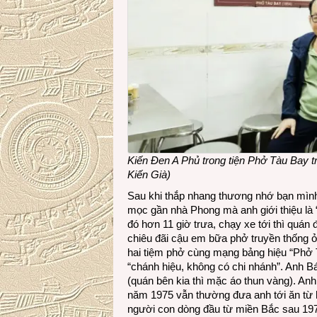
Kiến Đen A Phủ trong tiện Phở Tàu Bay 
Kiến Già)
Sau khi thắp nhang thương nhớ bạn mình,
mọc gần nhà Phong mà anh giới thiệu là 
đó hơn 11 giờ trưa, chạy xe tới thì quá
chiêu đãi cậu em bữa phở truyền thống 
hai tiệm phở cùng mạng bảng hiệu “Phở 
“chánh hiệu, không có chi nhánh”. Anh B
(quán bên kia thì mặc áo thun vàng). Anh
năm 1975 vẫn thường đưa anh tới ăn từ h
người con dòng đầu từ miền Bắc sau 19