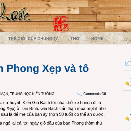
THẾ GIỚI CỦA CHÚNG TA
THƠ
HOME
n Phong Xẹp và tô
on
 MẠN
,
TRUNG HỌC KIẾN TƯỜNG
Comments Off
Giỗ
 sư huynh Kiến Già Bách tới nhà chở xe honda đi tới
đầu
g Xẹp) ở Tân Bình. Già Bách cẩn thận mua một ít nho
của
sau là để mẹ của bạn ấy (hơn 90 tuổi) có thể ăn được.
bạn
a ngó lại cái tới ngày giỗ đầu của bạn Phong (hôm thứ
Phong
Xẹp