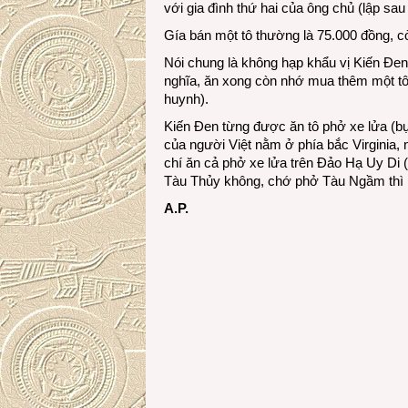
với gia đình thứ hai của ông chủ (lập sau 
Gía bán một tô thường là 75.000 đồng, cò
Nói chung là không hạp khẩu vị Kiến Đen 
nghĩa, ăn xong còn nhớ mua thêm một t
huynh).
Kiến Đen từng được ăn tô phở xe lửa (b
của người Việt nằm ở phía bắc Virginia,
chí ăn cả phở xe lửa trên Đảo Hạ Uy Di 
Tàu Thủy không, chớ phở Tàu Ngầm thì 
A.P.