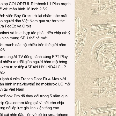
aptop COLORFUL Rimbook L1 Plus mạnh
 với màn hình 16 inch 2.5K
nh viện Bay Orbis trở lại chăm sóc mắt
ho người dân Việt Nam qua sự hợp tác
iữa FedEx và Orbis
rtinet và Intel hợp tác phát triển chip xử lý
n ninh mạng SPU thế hệ mới
c mạnh các hộ chiếu trên thế giới năm
026
amsung AI TV đồng hành cùng FPT Play
i nhiều ưu đãi giúp người hâm mộ bóng
á xem trực tiếp ASEAN HYUNDAI CUP
026
 lạnh 4 cửa French Door Fit & Max với
àn hình InstaViewthế hệ mớiđược LG mở
n tại Việt Nam
acBook Pro đã thay đổi trong 5 năm qua
ip Qualcomm tăng giá vì hết còn chịu
ng nổi áp lực giá linh kiện tăng cao
t cái nhìn đầu tiên về bộ ba smartphone