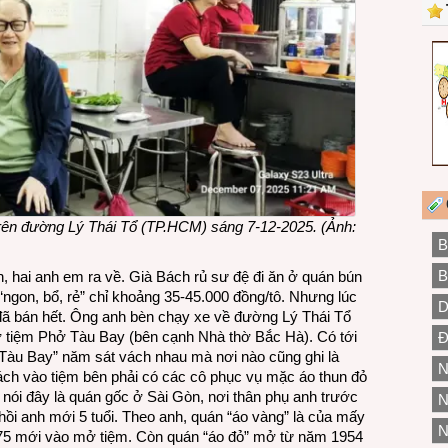
trên đường Lý Thái Tổ (TP.HCM) sáng 7-12-2025.
(Ảnh:
B
B
 hai anh em ra về. Già Bách rủ sư đệ đi ăn ở quán bún
“ngon, bổ, rẻ” chỉ khoảng 35-45.000 đồng/tô. Nhưng lúc
D
n đã bán hết. Ông anh bèn chạy xe về đường Lý Thái Tổ
ở tiệm Phở Tàu Bay (bên cạnh Nhà thờ Bắc Hà). Có tới
Đ
Tàu Bay” năm sát vách nhau mà nơi nào cũng ghi là
N
ách vào tiệm bên phải có các cô phục vụ mặc áo thun đỏ
 nói đây là quán gốc ở Sài Gòn, nơi thân phụ anh trước
N
ồi anh mới 5 tuổi. Theo anh, quán “áo vàng” là của mấy
N
75 mới vào mở tiệm. Còn quán “áo đỏ” mở từ năm 1954