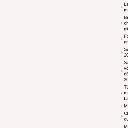
L
mẽ
Bệ
c
g
Fo
a
Sứ
2
S
vớ
đ
2
Tủ
m
bá
M
Ch
đự
Mộ