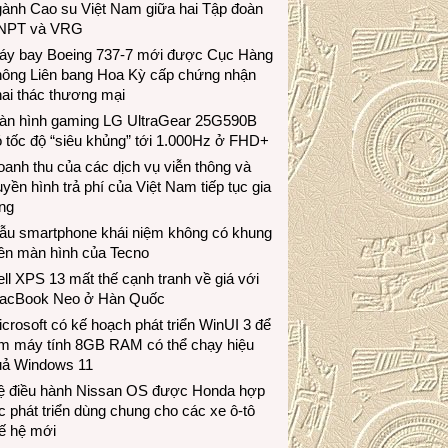
gành Cao su Việt Nam giữa hai Tập đoàn
NPT và VRG
áy bay Boeing 737-7 mới được Cục Hàng
hông Liên bang Hoa Kỳ cấp chứng nhận
ai thác thương mại
àn hình gaming LG UltraGear 25G590B
 tốc độ “siêu khủng” tới 1.000Hz ở FHD+
anh thu của các dịch vụ viễn thông và
uyền hình trả phí của Việt Nam tiếp tục gia
ng
ẫu smartphone khái niệm không có khung
iền màn hình của Tecno
ll XPS 13 mất thế cạnh tranh về giá với
acBook Neo ở Hàn Quốc
crosoft có kế hoạch phát triển WinUI 3 để
àm máy tính 8GB RAM có thể chạy hiệu
uả Windows 11
ệ điều hành Nissan OS được Honda hợp
c phát triển dùng chung cho các xe ô-tô
ế hệ mới