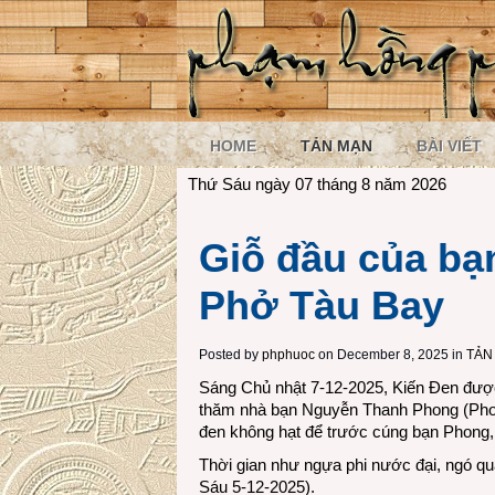
HOME
TẢN MẠN
BÀI VIẾT
Thứ Sáu ngày 07 tháng 8 năm 2026
Giỗ đầu của bạ
Phở Tàu Bay
Posted by
phphuoc
on December 8, 2025 in
TẢN
Sáng Chủ nhật 7-12-2025, Kiến Đen được
thăm nhà bạn Nguyễn Thanh Phong (Phon
đen không hạt để trước cúng bạn Phong, 
Thời gian như ngựa phi nước đại, ngó qu
Sáu 5-12-2025).