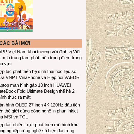
CÁC BÀI MỚI
PP Việt Nam khai trương với định vị Việt
m là trung tâm phát triển trọng điểm trong
hu vực
p tác phát triển hệ sinh thái học liệu số
iữa VNPT VinaPhone và Hiệp hội VAEDR
aptop màn hình gập 18 inch HUAWEI
teBook Fold Ultimate Design thế hệ 2
ính thức ra mắt
àn hình OLED 27 inch 4K 120Hz đầu tiên
ên thế giới dùng công nghệ in phun inkjet
ủa MSI và TCL
p tác chiến lược phát triển mô hình khu
ng nghiệp công nghệ số hiện đại trong