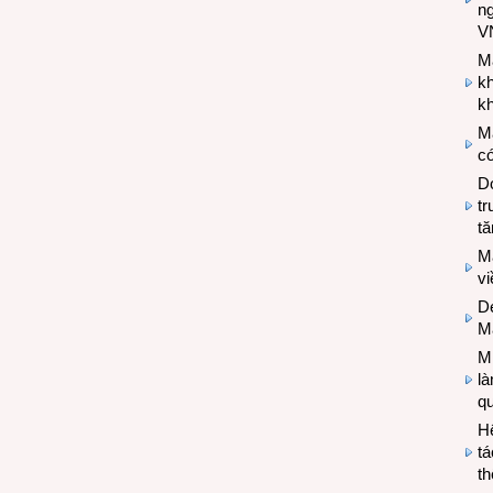
n
V
M
k
kh
M
có
Do
tr
tă
M
v
De
M
Mi
l
q
H
tá
th