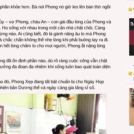
và
phần khỏe hơn. Bà nói Phong nó giờ leo lên bàn thờ ngồi
tô
Phở
ủy – vợ Phong, cháu An – con gái đầu lòng của Phong và
Tàu
g. Họ sống với nhau trong một căn nhà chật chội. Càng
Bay
ng nào. Ai cũng biết, đó là gánh nặng âu lo mà Phong
 chắc chắn không thể nhẹ lòng khi phải buông tay ra đi.
n hết lòng chăm lo cho mọi người, Phong ắt nặng lòng
ng đã ổn định phần nào, dù rõ ràng cuộc sống vẫn chật
 trưởng đa đoan đa nhiệm khi sống luôn bao quát toàn diện
nào đó, Phong Xẹp đang tất bật chuẩn bị cho Ngày Họp
iên bản Dương thế và ngày càng gia tăng sỉ số.