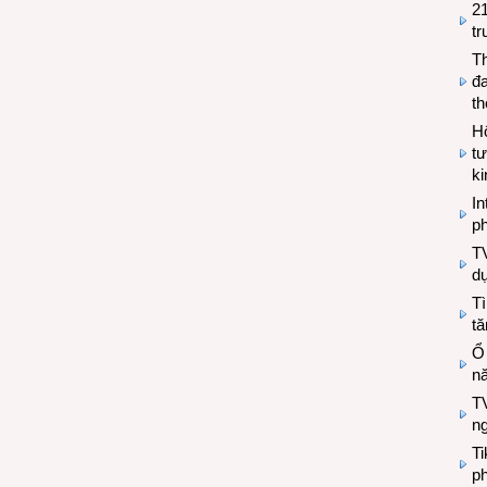
2
tr
T
đa
t
Hộ
tư
k
In
ph
T
d
Tì
tă
Ổ
n
TV
n
T
ph