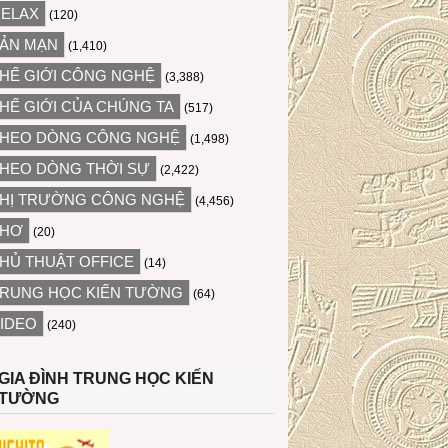
ELAX
(120)
ẢN MẠN
(1,410)
HẾ GIỚI CÔNG NGHỆ
(3,388)
HẾ GIỚI CỦA CHÚNG TA
(517)
HEO DÒNG CÔNG NGHỆ
(1,498)
HEO DÒNG THỜI SỰ
(2,422)
HỊ TRƯỜNG CÔNG NGHỆ
(4,456)
THƠ
(20)
HỦ THUẬT OFFICE
(14)
RUNG HỌC KIẾN TƯỜNG
(64)
IDEO
(240)
GIA ĐÌNH TRUNG HỌC KIẾN
TƯỜNG