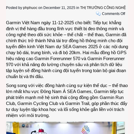
Posted by
phphuoc
on December 11, 2025 in
THỊ TRƯỜNG CÔNG NGHỆ
on
Comments Off
Garm
Garmin Việt Nam ngày 11-12-2025 cho biết: Tiếp tục khẳng
đồng
định vị thế hàng đầu trong lĩnh vực thiết bị đeo thông minh và
hành
công nghệ theo dõi sức khỏe – thể chất – thể thao, Garmin đã
cùng
chính thức trở thành Nhà tài trợ đồng hồ thông minh cho đội
đội
tuyển điền kinh Việt Nam dự SEA Games 2025 ở các nội dung
tuyển
chạy bộ dài, trung bình, và đi bộ 20km. Hai mẫu đồng hồ GPS
điền
hiệu năng cao Garmin Forerunner 570 và Garmin Forerunner
kinh
970 với khả năng đo lường chuyên sâu và phân tích dữ liệu
Việt
tập luyện sẽ đồng hành cùng đội tuyển trong toàn bộ giai đoạn
Nam
chuẩn bị và thi đấu.
tại
Song song với việc đồng hành cùng sự kiện thể dục – thể thao
SEA
lớn nhất khu vực Đông Nam Á SEA Games, Garmin tiếp tục
Gam
phát triển mạnh mẽ hệ sinh thái cộng đồng gồm Garmin Run
33
Club, Garmin Cycling Club và Garmin Trail, góp phần thúc đẩy
tư duy luyện tập khoa học và lối sống khỏe gắn liền với trách
nhiệm với môi trường.