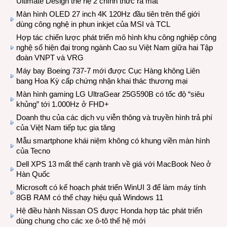
Ultimate Design thế hệ 2 chính thức ra mắt
Màn hình OLED 27 inch 4K 120Hz đầu tiên trên thế giới
dùng công nghệ in phun inkjet của MSI và TCL
Hợp tác chiến lược phát triển mô hình khu công nghiệp công
nghệ số hiện đại trong ngành Cao su Việt Nam giữa hai Tập
đoàn VNPT và VRG
Máy bay Boeing 737-7 mới được Cục Hàng không Liên
bang Hoa Kỳ cấp chứng nhận khai thác thương mại
Màn hình gaming LG UltraGear 25G590B có tốc độ “siêu
khủng” tới 1.000Hz ở FHD+
Doanh thu của các dịch vụ viễn thông và truyền hình trả phí
của Việt Nam tiếp tục gia tăng
Mẫu smartphone khái niệm không có khung viền màn hình
của Tecno
Dell XPS 13 mất thế cạnh tranh về giá với MacBook Neo ở
Hàn Quốc
Microsoft có kế hoạch phát triển WinUI 3 để làm máy tính
8GB RAM có thể chạy hiệu quả Windows 11
Hệ điều hành Nissan OS được Honda hợp tác phát triển
dùng chung cho các xe ô-tô thế hệ mới