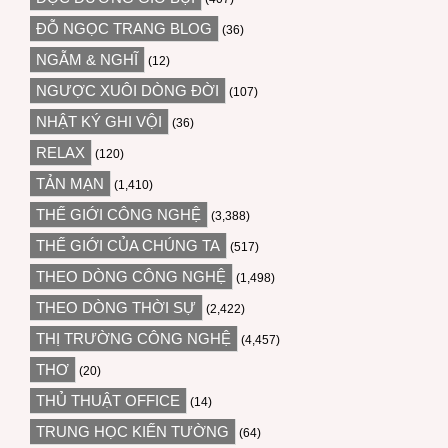
ĐỖ NGỌC TRANG BLOG
(36)
NGẪM & NGHĨ
(12)
NGƯỢC XUÔI DÒNG ĐỜI
(107)
NHẬT KÝ GHI VỘI
(36)
RELAX
(120)
TẢN MẠN
(1,410)
THẾ GIỚI CÔNG NGHỆ
(3,388)
THẾ GIỚI CỦA CHÚNG TA
(517)
THEO DÒNG CÔNG NGHỆ
(1,498)
THEO DÒNG THỜI SỰ
(2,422)
THỊ TRƯỜNG CÔNG NGHỆ
(4,457)
THƠ
(20)
THỦ THUẬT OFFICE
(14)
TRUNG HỌC KIẾN TƯỜNG
(64)