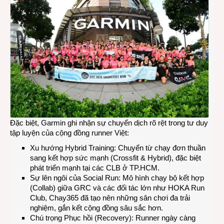
Đặc biệt, Garmin ghi nhận sự chuyển dịch rõ rệt trong tư duy
tập luyện của cộng đồng runner Việt:
Xu hướng Hybrid Training: Chuyển từ chạy đơn thuần
sang kết hợp sức mạnh (Crossfit & Hybrid), đặc biệt
phát triển mạnh tại các CLB ở TP.HCM.
Sự lên ngôi của Social Run: Mô hình chạy bộ kết hợp
(Collab) giữa GRC và các đối tác lớn như HOKA Run
Club, Chay365 đã tạo nên những sân chơi đa trải
nghiệm, gắn kết cộng đồng sâu sắc hơn.
Chú trọng Phục hồi (Recovery): Runner ngày càng