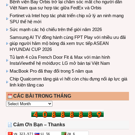
Bệnh viện Bay Orbis trở lại chăm sóc mắt cho người dân
Việt Nam qua sự hợp tác giữa FedEx và Orbis
Fortinet và Intel hợp tác phát triển chip xử lý an ninh mạng
SPU thế hệ mới
Sức mạnh các hộ chiếu trên thế giới năm 2026
Samsung AI TV đồng hành cùng FPT Play với nhiều ưu đãi
giúp người hâm mộ bóng đá xem trực tiếp ASEAN
HYUNDAI CUP 2026
Tủ lạnh 4 cửa French Door Fit & Max với màn hình
InstaViewthế hệ mớiđược LG mở bán tại Việt Nam
MacBook Pro đã thay đổi trong 5 năm qua
Chip Qualcomm tăng giá vì hết còn chịu đựng nổi áp lực giá
linh kiện tăng cao
CÁC BÀI TRONG THÁNG
CÁC
BÀI
TRONG
THÁNG
Cảm Ơn Bạn – Thanks