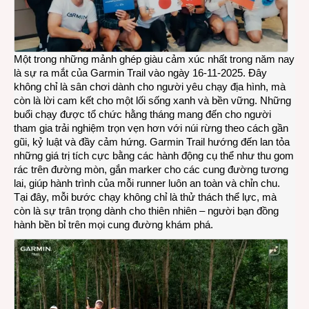
Một trong những mảnh ghép giàu cảm xúc nhất trong năm nay
là sự ra mắt của Garmin Trail vào ngày 16-11-2025. Đây
không chỉ là sân chơi dành cho người yêu chạy địa hình, mà
còn là lời cam kết cho một lối sống xanh và bền vững. Những
buổi chạy được tổ chức hằng tháng mang đến cho người
tham gia trải nghiệm trọn vẹn hơn với núi rừng theo cách gần
gũi, kỷ luật và đầy cảm hứng. Garmin Trail hướng đến lan tỏa
những giá trị tích cực bằng các hành động cụ thể như thu gom
rác trên đường mòn, gắn marker cho các cung đường tương
lai, giúp hành trình của mỗi runner luôn an toàn và chỉn chu.
Tại đây, mỗi bước chạy không chỉ là thử thách thể lực, mà
còn là sự trân trọng dành cho thiên nhiên – người bạn đồng
hành bền bỉ trên mọi cung đường khám phá.