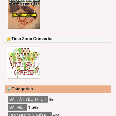
Time Zone Converter
Categories
BÀI HÁT YÊU THÍCH
(6)
BÀI VIẾT
(1,196)
DỌC ĐƯỜNG GIÓ BỤI
(407)