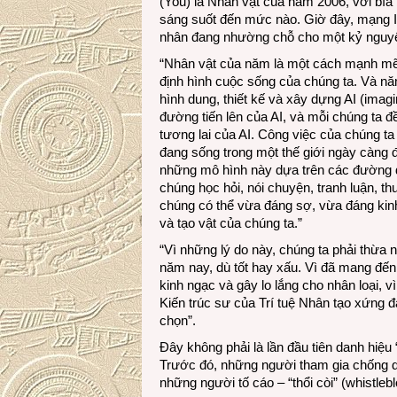
(You) là Nhân vật của năm 2006, với bìa 
sáng suốt đến mức nào. Giờ đây, mạng Int
nhân đang nhường chỗ cho một kỷ nguyên
“Nhân vật của năm là một cách mạnh mẽ 
định hình cuộc sống của chúng ta. Và nă
hình dung, thiết kế và xây dựng AI (imagi
đường tiến lên của AI, và mỗi chúng ta đề
tương lai của AI. Công việc của chúng ta
đang sống trong một thế giới ngày càng đ
những mô hình này dựa trên các đường 
chúng học hỏi, nói chuyện, tranh luận, t
chúng có thể vừa đáng sợ, vừa đáng kinh
và tạo vật của chúng ta.”
“Vì những lý do này, chúng ta phải thừa n
năm nay, dù tốt hay xấu. Vì đã mang đến
kinh ngạc và gây lo lắng cho nhân loại, v
Kiến trúc sư của Trí tuệ Nhân tạo xứng 
chọn”.
Đây không phải là lần đầu tiên danh hiệ
Trước đó, những người tham gia chống 
những người tố cáo – “thổi còi” (whistle