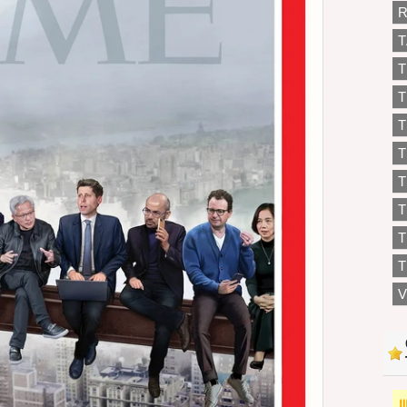
R
T
T
T
T
T
T
T
T
V