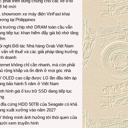
c phát triển dùng chung cho các xe ô-tô
ế hệ mới
1 showroom xe máy điện VinFast khai
ương tại Philippines
hị trường chip nhớ DRAM toàn cầu vẫn
ng tiếp tục khan hiếm đẩy giá bộ nhớ tăng
hêm
i nghị Đối tác Nhà hàng Grab Việt Nam
 vấn về thuế và các giải pháp tăng trưởng
inh doanh
ternet không chỉ cần nhanh, mà còn phải
ủ rộng khắp và ổn định ở mọi góc nhà
V OLED cao cấp được LG lần đầu tiên áp
ụng bảo hành 5 năm ở Việt Nam
nh hình giá ổ lưu trữ SSD đang tiếp tục
ng
 đĩa cứng HDD 50TB của Seagate có khả
ăng xuất xưởng vào năm 2027
 thông minh ảnh hưởng tới thói quen của
gười xem truyền hình