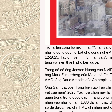
Trở lại lần công bố mới nhất, “Nhân vật
những đóng góp nổi bật cho công nghệ AI
12-2025, Tạp chí vẽ hình 8 nhân vật AI 
tầng với nền thành phố bên dưới.
Trong đó có ông Jensen Huang của NVID
ông Mark Zuckerberg của Meta, bà Fei-Fe
AMD, ông Dario Amodei của Anthropic, v
Ông
Sam Jacobs
, Tổng biên tập Tạp chí
vật của năm” 2025: “Sự lựa chọn này là l
quan trọng trong cuộc cách mạng công ng
nhân vào những năm 1980 đã làm thay đổi
số đã được Tạp chí TIME ghi nhận một các