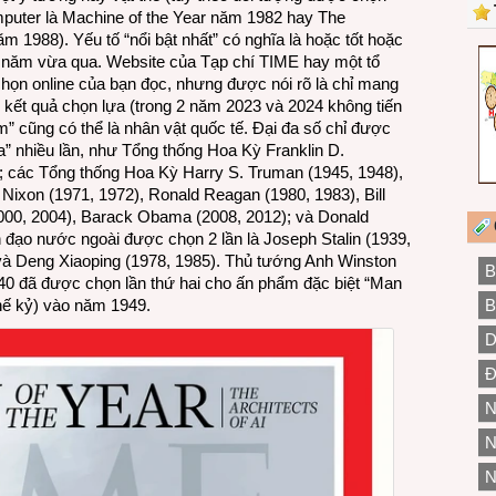
uter là Machine of the Year năm 1982 hay The
m 1988). Yếu tố “nổi bật nhất” có nghĩa là hoặc tốt hoặc
 năm vừa qua. Website của Tạp chí TIME hay một tổ
chọn online của bạn đọc, nhưng được nói rõ là chỉ mang
kết quả chọn lựa (trong 2 năm 2023 và 2024 không tiến
” cũng có thể là nhân vật quốc tế. Đại đa số chỉ được
ìa” nhiều lần, như Tổng thống Hoa Kỳ Franklin D.
; các Tổng thống Hoa Kỳ Harry S. Truman (1945, 1948),
Nixon (1971, 1972), Ronald Reagan (1980, 1983), Bill
2000, 2004), Barack Obama (2008, 2012); và Donald
 đạo nước ngoài được chọn 2 lần là Joseph Stalin (1939,
 và Deng Xiaoping (1978, 1985). Thủ tướng Anh Winston
B
40 đã được chọn lần thứ hai cho ấn phẩm đặc biệt “Man
B
thế kỷ) vào năm 1949.
D
Đ
N
N
N