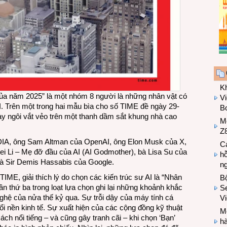
K
 của năm 2025” là một nhóm 8 người là những nhân vật có
Vi
. Trên một trong hai mẫu bìa cho số TIME đề ngày 29-
Bo
này ngôi vắt vẻo trên một thanh dầm sắt khung nhà cao
M
Z8
IA, ông Sam Altman của OpenAI, ông Elon Musk của X,
Cá
i Li – Mẹ đỡ đầu của AI (AI Godmother), bà Lisa Su của
hỗ
à Sir Demis Hassabis của Google.
n
 TIME, giải thích lý do chọn các kiến trúc sư AI là “Nhân
B
ần thứ ba trong loạt lựa chọn ghi lại những khoảnh khắc
Se
hệ của nửa thế kỷ qua. Sự trỗi dậy của máy tính cá
V
 nền kinh tế. Sự xuất hiện của các cộng đồng kỹ thuật
Mo
h nổi tiếng – và cũng gây tranh cãi – khi chọn ‘Bạn’
hà