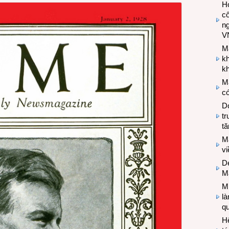
Hợ
cô
n
V
M
k
kh
M
có
Do
tr
tă
M
v
De
M
Mi
l
q
H