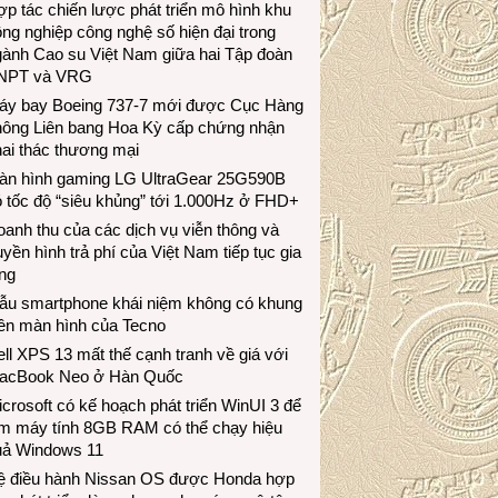
p tác chiến lược phát triển mô hình khu
ng nghiệp công nghệ số hiện đại trong
gành Cao su Việt Nam giữa hai Tập đoàn
NPT và VRG
áy bay Boeing 737-7 mới được Cục Hàng
hông Liên bang Hoa Kỳ cấp chứng nhận
ai thác thương mại
àn hình gaming LG UltraGear 25G590B
 tốc độ “siêu khủng” tới 1.000Hz ở FHD+
anh thu của các dịch vụ viễn thông và
uyền hình trả phí của Việt Nam tiếp tục gia
ng
ẫu smartphone khái niệm không có khung
iền màn hình của Tecno
ll XPS 13 mất thế cạnh tranh về giá với
acBook Neo ở Hàn Quốc
crosoft có kế hoạch phát triển WinUI 3 để
àm máy tính 8GB RAM có thể chạy hiệu
uả Windows 11
ệ điều hành Nissan OS được Honda hợp