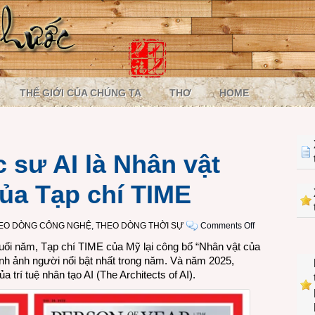
THẾ GIỚI CỦA CHÚNG TA
THƠ
HOME
 sư AI là Nhân vật
ủa Tạp chí TIME
on
EO DÒNG CÔNG NGHỆ
,
THEO DÒNG THỜI SỰ
Comments Off
Những
cuối năm, Tạp chí TIME của Mỹ lại công bố “Nhân vật của
kiến
ình ảnh người nổi bật nhất trong năm. Và năm 2025,
trúc
 trí tuệ nhân tạo AI (The Architects of AI).
sư
AI
là