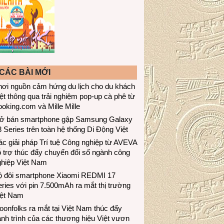
CÁC BÀI MỚI
hơi nguồn cảm hứng du lịch cho du khách
ệt thông qua trải nghiệm pop-up cà phê từ
oking.com và Mille Mille
ở bán smartphone gập Samsung Galaxy
 Series trên toàn hệ thống Di Động Việt
c giải pháp Trí tuệ Công nghiệp từ AVEVA
 trợ thúc đẩy chuyển đổi số ngành công
ghiệp Việt Nam
ộ đôi smartphone Xiaomi REDMI 17
ries với pin 7.500mAh ra mắt thị trường
iệt Nam
onfolks ra mắt tại Việt Nam thúc đẩy
nh trình của các thương hiệu Việt vươn