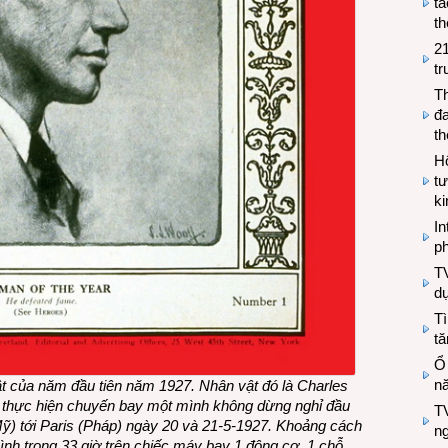
tá
th
2
tr
T
đa
t
Hộ
tư
k
In
ph
T
d
Tì
tă
Ổ
n
ật của năm đầu tiên năm 1927.
Nhân vật đó là Charles
 thực hiện chuyến bay một mình không dừng nghỉ đầu
TV
ỹ) tới Paris (Pháp) ngày 20 và 21-5-1927. Khoảng cách
n
nh trong 33 giờ trên chiếc máy bay 1 động cơ, 1 chỗ