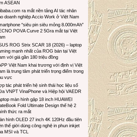
ầm ASEAN
ibaba.com ra mắt nền tảng AI tác nhân
ho doanh nghiệp Accio Work ở Việt Nam
martphone “siêu pin siêu mỏng 8.000mAh”
ECNO POVA Curve 2 5Gra mắt tại Việt
am
SUS ROG Strix SCAR 18 (2026) – laptop
aming mạnh nhất của ROG bán tại Việt
m với giá gần 180 triệu đồng
PP Việt Nam khai trương với định vị Việt
m là trung tâm phát triển trọng điểm trong
hu vực
p tác phát triển hệ sinh thái học liệu số
iữa VNPT VinaPhone và Hiệp hội VAEDR
aptop màn hình gập 18 inch HUAWEI
teBook Fold Ultimate Design thế hệ 2
ính thức ra mắt
àn hình OLED 27 inch 4K 120Hz đầu tiên
ên thế giới dùng công nghệ in phun inkjet
ủa MSI và TCL