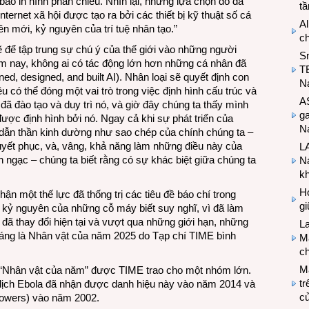
báo in hình phản chiếu. Nhìn lại, những lựa chọn đó đã
t
ernet xã hội được tạo ra bởi các thiết bị kỹ thuật số cá
Al
 mới, kỷ nguyên của trí tuệ nhân tạo.”
c
để tập trung sự chú ý của thế giới vào những người
S
m nay, không ai có tác động lớn hơn những cá nhân đã
T
ned, designed, and built AI). Nhân loại sẽ quyết định con
N
u có thể đóng một vai trò trong việc định hình cấu trúc và
A
 đã đào tạo và duy trì nó, và giờ đây chúng ta thấy mình
g
ược định hình bởi nó. Ngay cả khi sự phát triển của
Na
dẫn thần kinh dường như sao chép của chính chúng ta –
huyết phục, và, vâng, khả năng làm những điều này của
LA
 ngạc – chúng ta biết rằng có sự khác biệt giữa chúng ta
Na
k
Hợ
hận một thế lực đã thống trị các tiêu đề báo chí trong
g
 kỷ nguyên của những cỗ máy biết suy nghĩ, vì đã làm
ì đã thay đổi hiện tại và vượt qua những giới hạn, những
L
đáng là Nhân vật của năm 2025 do Tạp chí TIME bình
Ma
ch
M
u “Nhân vật của năm” được TIME trao cho một nhóm lớn.
tr
dịch Ebola đã nhận được danh hiệu này vào năm 2014 và
c
blowers) vào năm 2002.