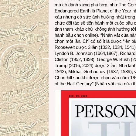
mà có danh xưng phù hợp, như The Comp
Endangered Earth là Planet of the Year nă
xấu nhưng có sức ảnh hưởng nhất trong
chức đối tác sẽ tiến hành một cuộc bầu 
tính tham khảo chứ không ảnh hưởng tới 
hành bầu chọn online). “Nhân vật của năm
chọn một lần. Chỉ có số ít là được “lên b
Roosevelt được 3 lần (1932, 1934, 1941)
Lyndon B. Johnson (1964,1867), Richard 
Clinton (1992, 1998), George W. Bush (
Trump (2016, 2024) được 2 lần. Nhà lãnh
1942); Mikhail Gorbachev (1987, 1989);
Churchill sau khi được chọn vào năm 19
of the Half-Century” (Nhân vật của nửa 