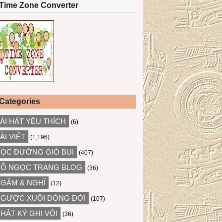
Time Zone Converter
Categories
ÀI HÁT YÊU THÍCH
(6)
ÀI VIẾT
(1,196)
ỌC ĐƯỜNG GIÓ BỤI
(407)
Ỗ NGỌC TRANG BLOG
(36)
GẪM & NGHĨ
(12)
GƯỢC XUÔI DÒNG ĐỜI
(107)
HẬT KÝ GHI VỘI
(36)