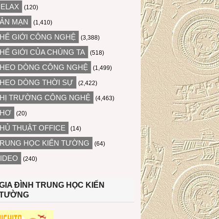
ELAX
(120)
ẢN MẠN
(1,410)
HẾ GIỚI CÔNG NGHỆ
(3,388)
HẾ GIỚI CỦA CHÚNG TA
(518)
HEO DÒNG CÔNG NGHỆ
(1,499)
HEO DÒNG THỜI SỰ
(2,422)
HỊ TRƯỜNG CÔNG NGHỆ
(4,463)
THƠ
(20)
HỦ THUẬT OFFICE
(14)
RUNG HỌC KIẾN TƯỜNG
(64)
IDEO
(240)
GIA ĐÌNH TRUNG HỌC KIẾN
TƯỜNG