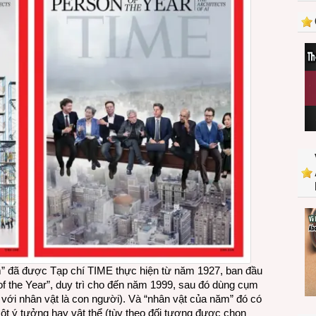
Nhân
vật
của
năm
2025
của
Tạp
chí
TIME
” đã được Tạp chí TIME thực hiện từ năm 1927, ban đầu
of the Year”, duy trì cho đến năm 1999, sau đó dùng cụm
i với nhân vật là con người). Và “nhân vật của năm” đó có
t ý tưởng hay vật thể (tùy theo đối tượng được chọn