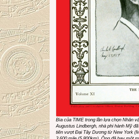
Bìa của TIME trong lần lựa chọn Nhân v
Augustus Lindbergh, nhà phi hành Mỹ đã
tiên vượt Đại Tây Dương từ New York (M
3.600 mile (5.800km). Ông đã bay một mì