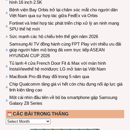
hình 16 inch 2.5K
Bệnh viện Bay Orbis trở lại chăm sóc mắt cho người dân
Việt Nam qua sự hợp tác giữa FedEx và Orbis
Fortinet và Intel hợp tác phát triển chip xử lý an ninh mạng
SPU thế hệ mới
Sức mạnh các hộ chiếu trên thế giới năm 2026
Samsung AI TV đồng hành cùng FPT Play với nhiều ưu đãi
giúp người hâm mộ bóng đá xem trực tiếp ASEAN
HYUNDAI CUP 2026
Tủ lạnh 4 cửa French Door Fit & Max với màn hình
InstaViewthế hệ mớiđược LG mở bán tại Việt Nam
MacBook Pro đã thay đổi trong 5 năm qua
Chip Qualcomm tăng giá vì hết còn chịu đựng nổi áp lực giá
linh kiện tăng cao
Một cái nhìn đầu tiên về bộ ba smartphone gập Samsung
Galaxy Z8 Series
CÁC BÀI TRONG THÁNG
CÁC
BÀI