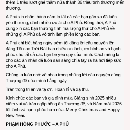
thêm 1 triệu lượt ghé thăm nữa thành 36 triệu tình thương mến
thương.
A Phủ xin chân thành cảm tạ tất cả các bạn gần xa đã luôn
yêu thương, dành nhiều ưu ái cho A Phủ. Đồng thời, A Phủ
cũng xin các bạn thương tình mà lượng thứ cho A Phủ về
những gì A Phủ đã vô tình làm phiền lòng các bạn.
A Phủ chỉ biết hằng ngày sớm tối dâng lời cầu nguyện lên
đấng Tối cao Trời Đất ban nhiều ơn lành, ơn bình an và hạnh
phúc cho tất cả các bạn bè yêu quý của mình. Cách riêng là
cho các ân nhân đã luôn sẵn sàng chìa tay ra hà hơi tiếp sức
cho A Phủ.
Chúng ta luôn nhớ về nhau trong những lời cầu nguyện cùng
Thượng đế của mình hằng ngày.
Trân trọng tri ân và tạ ơn. Hoan hỉ và xạ thu.
Kính chúc các bạn và gia đình mùa Giáng sinh 2025 nhiều
niềm vui và tràn ngập hồng ân Thượng đế, và Năm mới 2026
tốt lành và hạnh phúc hơn nữa. Merry Christmas and Happy
New Year.
PHẠM HỒNG PHƯỚC – A PHỦ