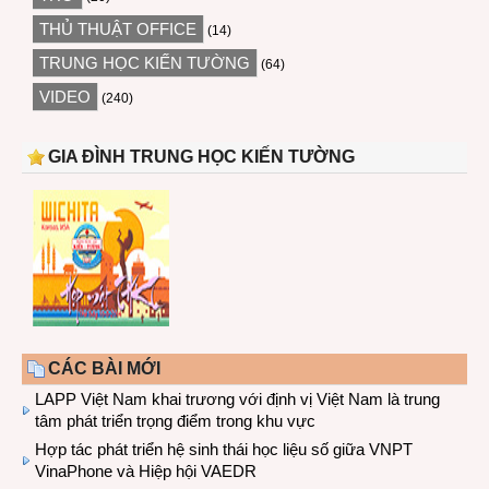
THỦ THUẬT OFFICE
(14)
TRUNG HỌC KIẾN TƯỜNG
(64)
VIDEO
(240)
GIA ĐÌNH TRUNG HỌC KIẾN TƯỜNG
CÁC BÀI MỚI
LAPP Việt Nam khai trương với định vị Việt Nam là trung
tâm phát triển trọng điểm trong khu vực
Hợp tác phát triển hệ sinh thái học liệu số giữa VNPT
VinaPhone và Hiệp hội VAEDR