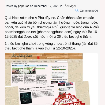
Posted by
phphuoc
on December 17, 2025 in
TẢN MẠN
on
Comments Off
36
Quà Noel sớm cho A Phủ đây nè. Chân thành cảm ơn các
triệu
bạn yêu quý khắp bốn phương tám hướng, nước trong nước
lời
ngoài, đã kiên trì yêu thương A Phủ, giúp tệ xá blog của A Phủ
cảm
phamhongphuoc.net (phamhongphuoc.com) ngày thứ Ba 16-
ơn
12-2025 đạt được cột mốc mới là 36 triệu lượt ghé thăm.
xin
1 triệu lượt ghé chơi trong vòng chưa tròn 2 tháng (lần đạt 35
gửi
triệu lượt ghé thăm là vào thứ Tư 22-10-2025).
đến
bạn
đọc
bằng
hữu
của
tệ
xá
pham