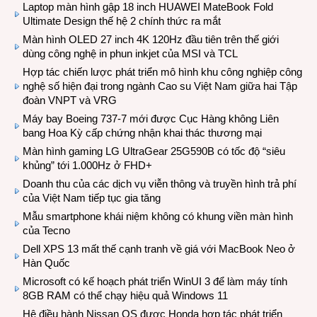
Laptop màn hình gập 18 inch HUAWEI MateBook Fold
Ultimate Design thế hệ 2 chính thức ra mắt
Màn hình OLED 27 inch 4K 120Hz đầu tiên trên thế giới
dùng công nghệ in phun inkjet của MSI và TCL
Hợp tác chiến lược phát triển mô hình khu công nghiệp công
nghệ số hiện đại trong ngành Cao su Việt Nam giữa hai Tập
đoàn VNPT và VRG
Máy bay Boeing 737-7 mới được Cục Hàng không Liên
bang Hoa Kỳ cấp chứng nhận khai thác thương mại
Màn hình gaming LG UltraGear 25G590B có tốc độ “siêu
khủng” tới 1.000Hz ở FHD+
Doanh thu của các dịch vụ viễn thông và truyền hình trả phí
của Việt Nam tiếp tục gia tăng
Mẫu smartphone khái niệm không có khung viền màn hình
của Tecno
Dell XPS 13 mất thế cạnh tranh về giá với MacBook Neo ở
Hàn Quốc
Microsoft có kế hoạch phát triển WinUI 3 để làm máy tính
8GB RAM có thể chạy hiệu quả Windows 11
Hệ điều hành Nissan OS được Honda hợp tác phát triển