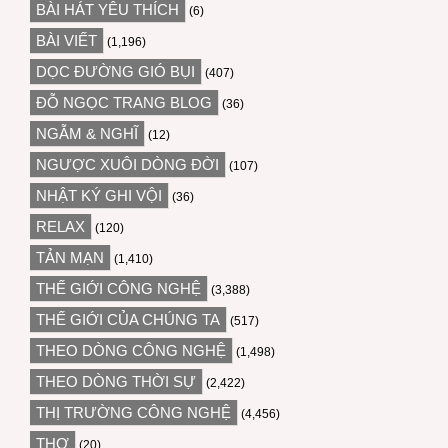
BÀI HÁT YÊU THÍCH
(6)
BÀI VIẾT
(1,196)
DỌC ĐƯỜNG GIÓ BỤI
(407)
ĐỖ NGỌC TRANG BLOG
(36)
NGẪM & NGHĨ
(12)
NGƯỢC XUÔI DÒNG ĐỜI
(107)
NHẬT KÝ GHI VỘI
(36)
RELAX
(120)
TẢN MẠN
(1,410)
THẾ GIỚI CÔNG NGHỆ
(3,388)
THẾ GIỚI CỦA CHÚNG TA
(517)
THEO DÒNG CÔNG NGHỆ
(1,498)
THEO DÒNG THỜI SỰ
(2,422)
THỊ TRƯỜNG CÔNG NGHỆ
(4,456)
THƠ
(20)