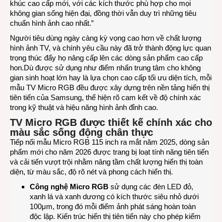
khúc cao cấp mới, với các kích thước phù hợp cho mọi
không gian sống hiện đại, đồng thời vẫn duy trì những tiêu
chuẩn hình ảnh cao nhất.”
Người tiêu dùng ngày càng kỳ vọng cao hơn về chất lượng
hình ảnh TV, và chính yêu cầu này đã trở thành động lực quan
trọng thúc đẩy họ nâng cấp lên các dòng sản phẩm cao cấp
hon.Dù được sử dụng như điểm nhấn trung tâm cho không
gian sinh hoạt lớn hay là lựa chọn cao cấp tối ưu diện tích, mỗi
mẫu TV Micro RGB đều được xây dựng trên nền tảng hiển thị
tiên tiến của Samsung, thể hiện rõ cam kết về độ chính xác
trong kỹ thuật và hiệu năng hình ảnh đỉnh cao.
TV
Micro RGB
đ
ược thiết kế chính xác cho
màu sắc sống động chân thực
Tiếp nối mẫu Micro RGB 115 inch ra mắt năm 2025, dòng sản
phẩm mới cho năm 2026 được trang bị loạt tính năng tiên tiến
và cải tiến vượt trội nhằm nâng tầm chất lượng hiển thị toàn
diện, từ màu sắc, độ rõ nét và phong cách hiển thị.
Công nghệ Micro RGB
sử dụng các đèn LED đỏ,
xanh lá và xanh dương có kích thước siêu nhỏ dưới
100μm, trong đó mỗi điểm ảnh phát sáng hoàn toàn
độc lập. Kiến trúc hiển thị tiên tiến này cho phép kiểm