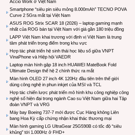
Accio Work ở Việt Nam
Smartphone “siêu pin siêu mỏng 8.000mAh” TECNO POVA
Curve 2 5Gra mắt tại Việt Nam
ASUS ROG Strix SCAR 18 (2026) – laptop gaming mạnh
nhất của ROG bán tại Việt Nam với giá gần 180 triệu đồng
LAPP Việt Nam khai trương với định vị Việt Nam là trung
tâm phát triển trọng điểm trong khu vực
Hợp tác phát triển hệ sinh thái học liệu số giữa VNPT
VinaPhone và Hiệp hội VAEDR
Laptop màn hình gập 18 inch HUAWEI MateBook Fold
Ultimate Design thế hệ 2 chính thức ra mắt
Màn hình OLED 27 inch 4K 120Hz đầu tiên trên thế giới
dùng công nghệ in phun inkjet của MSI và TCL
Hợp tác chiến lược phát triển mô hình khu công nghiệp công
nghệ số hiện đại trong ngành Cao su Việt Nam giữa hai Tập
đoàn VNPT và VRG
Máy bay Boeing 737-7 mới được Cục Hàng không Liên
bang Hoa Kỳ cấp chứng nhận khai thác thương mại
Màn hình gaming LG UltraGear 25G590B có tốc độ “siêu
khủng” tới 1.000Hz ở FHD+