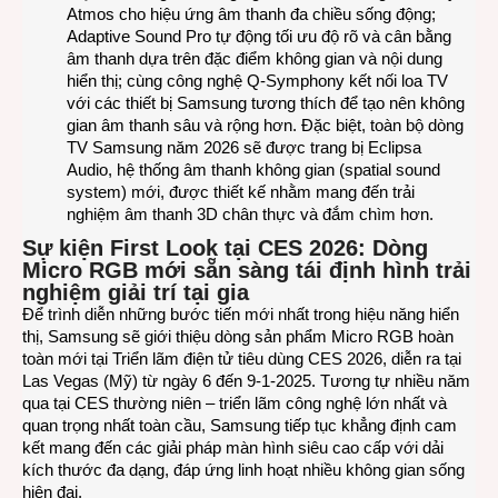
Atmos cho hiệu ứng âm thanh đa chiều sống động;
Adaptive Sound Pro tự động tối ưu độ rõ và cân bằng
âm thanh dựa trên đặc điểm không gian và nội dung
hiển thị; cùng công nghệ Q-Symphony kết nối loa TV
với các thiết bị Samsung tương thích để tạo nên không
gian âm thanh sâu và rộng hơn. Đặc biệt, toàn bộ dòng
TV Samsung năm 2026 sẽ được trang bị Eclipsa
Audio, hệ thống âm thanh không gian (spatial sound
system) mới, được thiết kế nhằm mang đến trải
nghiệm âm thanh 3D chân thực và đắm chìm hơn.
Sự kiện First Look tại CES 2026: Dòng
Micro RGB mới sẵn sàng tái định hình trải
nghiệm giải trí tại gia
Để trình diễn những bước tiến mới nhất trong hiệu năng hiển
thị, Samsung sẽ giới thiệu dòng sản phẩm Micro RGB hoàn
toàn mới tại Triển lãm điện tử tiêu dùng CES 2026, diễn ra tại
Las Vegas (Mỹ) từ ngày 6 đến 9-1-2025. Tương tự nhiều năm
qua tại CES thường niên – triển lãm công nghệ lớn nhất và
quan trọng nhất toàn cầu, Samsung tiếp tục khẳng định cam
kết mang đến các giải pháp màn hình siêu cao cấp với dải
kích thước đa dạng, đáp ứng linh hoạt nhiều không gian sống
hiện đại.