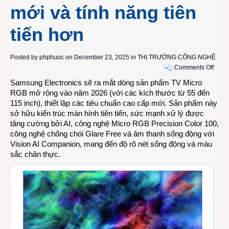
mới và tính năng tiên
tiến hơn
Posted by
phphuoc
on December 23, 2025 in
THỊ TRƯỜNG CÔNG NGHỆ
on
Comments Off
Sams
Samsung Electronics sẽ ra mắt dòng sản phẩm TV Micro
mở
RGB mở rộng vào năm 2026 (với các kích thước từ 55 đến
rộng
115 inch), thiết lập các tiêu chuẩn cao cấp mới. Sản phẩm này
dòng
sở hữu kiến ​​trúc màn hình tiên tiến, sức mạnh xử lý được
TV
tăng cường bởi AI, công nghệ Micro RGB Precision Color 100,
Micro
công nghệ chống chói Glare Free và âm thanh sống động với
RGB
Vision AI Companion, mang đến độ rõ nét sống động và màu
cao
sắc chân thực.
cấp
cho
năm
2026
với
nhiều
kích