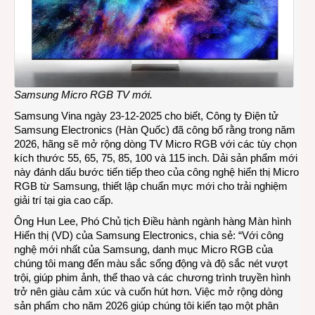
thướ
mới
và
tính
năng
tiên
tiến
Samsung Micro RGB TV mới.
hơn
Samsung Vina ngày 23-12-2025 cho biết, Công ty Điện tử
Samsung Electronics (Hàn Quốc) đã công bố rằng trong năm
2026, hãng sẽ mở rộng dòng TV Micro RGB với các tùy chọn
kích thước 55, 65, 75, 85, 100 và 115 inch. Dải sản phẩm mới
này đánh dấu bước tiến tiếp theo của công nghệ hiển thị Micro
RGB từ Samsung, thiết lập chuẩn mực mới cho trải nghiệm
giải trí tại gia cao cấp.
Ông Hun Lee, Phó Chủ tịch Điều hành ngành hàng Màn hình
Hiển thị (VD) của Samsung Electronics, chia sẻ: “Với công
nghệ mới nhất của Samsung, danh mục Micro RGB của
chúng tôi mang đến màu sắc sống động và độ sắc nét vượt
trội, giúp phim ảnh, thể thao và các chương trình truyền hình
trở nên giàu cảm xúc và cuốn hút hơn. Việc mở rộng dòng
sản phẩm cho năm 2026 giúp chúng tôi kiến tạo một phân