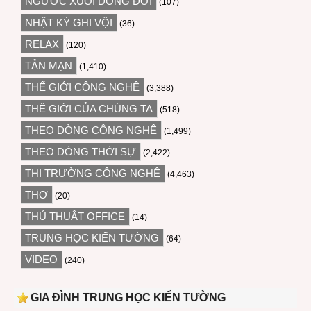
NGƯỢC XUÔI DÒNG ĐỜI
(107)
NHẬT KÝ GHI VỘI
(36)
RELAX
(120)
TẢN MẠN
(1,410)
THẾ GIỚI CÔNG NGHỆ
(3,388)
THẾ GIỚI CỦA CHÚNG TA
(518)
THEO DÒNG CÔNG NGHỆ
(1,499)
THEO DÒNG THỜI SỰ
(2,422)
THỊ TRƯỜNG CÔNG NGHỆ
(4,463)
THƠ
(20)
THỦ THUẬT OFFICE
(14)
TRUNG HỌC KIẾN TƯỜNG
(64)
VIDEO
(240)
GIA ĐÌNH TRUNG HỌC KIẾN TƯỜNG