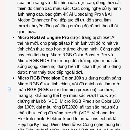
soát ánh sáng với độ chính xác cực cao, đồng thời cải
thiện độ chính xác màu sắc. Các công nghệ xử lý hình
ảnh nâng cao, bao gồm 4K AI Upscaling Pro và AI
Motion Enhancer Pro, tiếp tục tối ưu độ sáng, làm
mượt chuyển động và tăng cường độ rõ nét theo thời
gian thực.
Micro RGB AI Engine Pro
được trang bị chipset AI
thế hệ mới, cho phép tái tạo hình ảnh với độ rõ nét và
tính chân thực cao hơn ở từng khung hình. Công nghệ
này còn tích hợp Micro RGB Color Booster Pro và
Micro RGB HDR Pro, mang đến trải nghiệm màu sắc
sống động, khiến nội dung hiển thị chân thực như đang
được nhìn thấy trực tiếp ngoài đời.
Micro RGB Precision Color 100
sử dụng nguồn sáng
Micro RGB được tinh chỉnh, với độ chính xác làm mờ
màu RGB (RGB color dimming precision) cao hơn,
mang lại khả năng thể hiện màu sắc vượt trội. Được
chứng nhận bởi VDE, Micro RGB Precision Color 100
đạt 100% dải màu rộng BT.2020, tái tạo sắc màu siêu
chân thực cùng độ sáng rực rỡ. (VDE, Verband der
Elektrotechnik, Elektronik und Informationstechnik là
Hiệp hội Kỹ thuật Điện, Điện tử và Công nghệ thông tin