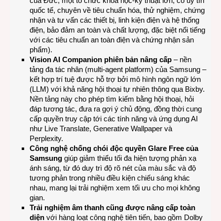
của Đức, một tổ chức khoa học-kỹ thuật lớn, có uy tín
quốc tế, chuyên về tiêu chuẩn hóa, thử nghiệm, chứng
nhận và tư vấn các thiết bị, linh kiện điện và hệ thống
điện, bảo đảm an toàn và chất lượng, đặc biệt nổi tiếng
với các tiêu chuẩn an toàn điện và chứng nhận sản
phẩm).
Vision AI Companion phiên bản nâng cấp
– nền
tảng đa tác nhân (multi-agent platform) của Samsung –
kết hợp trí tuệ được hỗ trợ bởi mô hình ngôn ngữ lớn
(LLM) với khả năng hội thoại tự nhiên thông qua Bixby.
Nền tảng này cho phép tìm kiếm bằng hội thoại, hỏi
đáp tương tác, đưa ra gợi ý chủ động, đồng thời cung
cấp quyền truy cập tới các tính năng và ứng dụng AI
như Live Translate, Generative Wallpaper và
Perplexity.
Công nghệ chống chói độc quyền Glare Free của
Samsung
giúp giảm thiểu tối đa hiện tượng phản xạ
ánh sáng, từ đó duy trì độ rõ nét của màu sắc và độ
tương phản trong nhiều điều kiện chiếu sáng khác
nhau, mang lại trải nghiệm xem tối ưu cho mọi không
gian.
Trải nghiệm âm thanh cũng được nâng cấp toàn
diện
với hàng loạt công nghệ tiên tiến, bao gồm Dolby