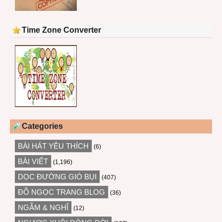
Time Zone Converter
Categories
BÀI HÁT YÊU THÍCH
(6)
BÀI VIẾT
(1,196)
DỌC ĐƯỜNG GIÓ BỤI
(407)
ĐỖ NGỌC TRANG BLOG
(36)
NGẪM & NGHĨ
(12)