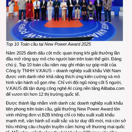
New
Powe
Awar
2025
của
Aliba
Top 10 Toàn
c
ầu tại New Power Award 2025
Năm 2025 đánh dấu cột mốc quan trọng khi giải thưởng lần
đầu mở rộng quy mô cho người bán trên toàn thế giới. Đáng
chú ý, Top 10 toàn cầu năm nay ghi nhận sự góp mặt của
Công ty TNHH V.KAUS – doanh nghiệp xuất khẩu Việt Nam
được vinh danh nhờ khả năng thích ứng kiên cường và mô
hình vận hành số gọn nhẹ. Chỉ với đội ngũ nòng cốt 5 người,
V.KAUS đã tận dụng công nghệ AI cùng nền tảng Alibaba.com
để vươn tới hơn 12 thị trường quốc tế.
Được thành lập nhằm vinh danh các doanh nghiệp xuất khẩu
tiên phong trên toàn cầu, giải thưởng New Power Award tôn
vinh những đơn vị B2B không chỉ có hiệu suất xuất khẩu
mạnh mẽ, vận hành số xuất sắc và tư duy đổi mới, mà còn sở
hữu những câu chuyện truyền cảm hứng về thương mại quốc