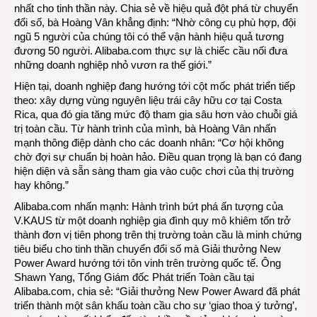
nhất cho tinh thần này. Chia sẻ về hiệu quả đột phá từ chuyển
đổi số, bà Hoàng Vân khẳng định: “Nhờ công cụ phù hợp, đội
ngũ 5 người của chúng tôi có thể vận hành hiệu quả tương
đương 50 người. Alibaba.com thực sự là chiếc cầu nối đưa
những doanh nghiệp nhỏ vươn ra thế giới.”
Hiện tại, doanh nghiệp đang hướng tới cột mốc phát triển tiếp
theo: xây dựng vùng nguyên liệu trái cây hữu cơ tại Costa
Rica, qua đó gia tăng mức độ tham gia sâu hơn vào chuỗi giá
trị toàn cầu. Từ hành trình của mình, bà Hoàng Vân nhấn
mạnh thông điệp dành cho các doanh nhân: “Cơ hội không
chờ đợi sự chuẩn bị hoàn hảo. Điều quan trọng là bạn có đang
hiện diện và sẵn sàng tham gia vào cuộc chơi của thị trường
hay không.”
Alibaba.com nhấn mạnh: Hành trình bứt phá ấn tượng của
V.KAUS từ một doanh nghiệp gia đình quy mô khiêm tốn trở
thành đơn vị tiên phong trên thị trường toàn cầu là minh chứng
tiêu biểu cho tinh thần chuyển đổi số mà Giải thưởng New
Power Award hướng tới tôn vinh trên trường quốc tế. Ông
Shawn Yang, Tổng Giám đốc Phát triển Toàn cầu tại
Alibaba.com, chia sẻ: “Giải thưởng New Power Award đã phát
triển thành một sân khấu toàn cầu cho sự ‘giao thoa ý tưởng’,