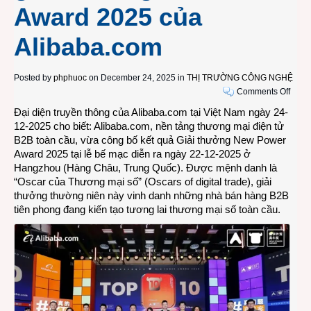
Award 2025 của
Alibaba.com
Posted by
phphuoc
on December 24, 2025 in
THỊ TRƯỜNG CÔNG NGHỆ
on
Comments Off
Doan
Đại diện truyền thông của Alibaba.com tại Việt Nam ngày 24-
nghi
12-2025 cho biết: Alibaba.com, nền tảng thương mại điện tử
xuất
B2B toàn cầu, vừa công bố kết quả Giải thưởng New Power
khẩu
Award 2025 tại lễ bế mạc diễn ra ngày 22-12-2025 ở
Việt
Hangzhou (Hàng Châu, Trung Quốc). Được mệnh danh là
Nam
“Oscar của Thương mại số” (Oscars of digital trade), giải
V.Ka
thưởng thường niên này vinh danh những nhà bán hàng B2B
đạt
tiên phong đang kiến tạo tương lai thương mại số toàn cầu.
Top
10
Toàn
cầu
tại
giải
thưở