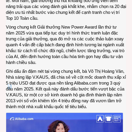
tế. Mỗi năm, giải thưởng thu hút khoảng 500 ứng viên tiềm
năng trải qua các vòng đánh giá khắt khe, nhằm chọn ra 20 đại
diện ưu tú nhất bước vào chung kết để cạnh tranh cho vị trí
Top 10 Toàn cầu.
Vòng chung kết Giải thưởng New Power Award lần thứ tư
năm 2025 vừa qua tiếp tục duy trì hình thức tranh luận đặc
trưng của giải thưởng, qua đó mở ra các cuộc thảo luận xoay
quanh 4 vấn đề cấp bách đang định hình tương lai ngành xuất
khẩu: từ cách tổ chức đội ngũ, chiến lược tăng trưởng, vai trò
của AI, đến định hướng toàn cầu hóa tinh gọn hay đầu tư vận
hành chiều sâu.
Ghi dấu ấn đậm nét tại vòng chung kết, bà Võ Thị Hoàng Vân,
Nhà sáng lập V.KAUS, đã chia sẻ về cột mốc doanh thu xấp xỉ
5 triệu USD đạt được qua nền tảng Alibaba.com trong 3 quý
đầu năm 2025. Kết quả này đánh dấu bước tiến vượt bậc của
V.KAUS, từ một cơ sở kinh doanh hộ gia đình thành lập năm
2013 với số vốn khiêm tốn 4 triệu đồng nay đã vươn tầm trở
thành một nhà xuất khẩu quốc tế tiêu biểu.