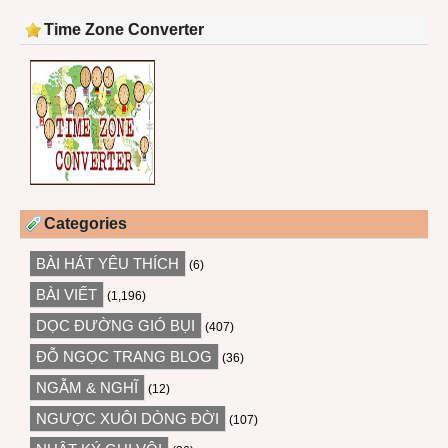
Time Zone Converter
Categories
BÀI HÁT YÊU THÍCH
(6)
BÀI VIẾT
(1,196)
DỌC ĐƯỜNG GIÓ BỤI
(407)
ĐỖ NGỌC TRANG BLOG
(36)
NGẪM & NGHĨ
(12)
NGƯỢC XUÔI DÒNG ĐỜI
(107)