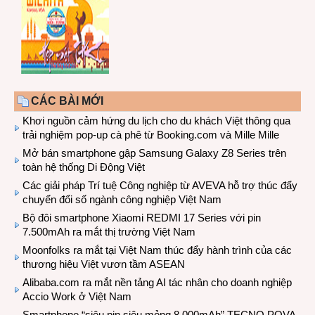
CÁC BÀI MỚI
Khơi nguồn cảm hứng du lịch cho du khách Việt thông qua
trải nghiệm pop-up cà phê từ Booking.com và Mille Mille
Mở bán smartphone gập Samsung Galaxy Z8 Series trên
toàn hệ thống Di Động Việt
Các giải pháp Trí tuệ Công nghiệp từ AVEVA hỗ trợ thúc đẩy
chuyển đổi số ngành công nghiệp Việt Nam
Bộ đôi smartphone Xiaomi REDMI 17 Series với pin
7.500mAh ra mắt thị trường Việt Nam
Moonfolks ra mắt tại Việt Nam thúc đẩy hành trình của các
thương hiệu Việt vươn tầm ASEAN
Alibaba.com ra mắt nền tảng AI tác nhân cho doanh nghiệp
Accio Work ở Việt Nam
Smartphone “siêu pin siêu mỏng 8.000mAh” TECNO POVA