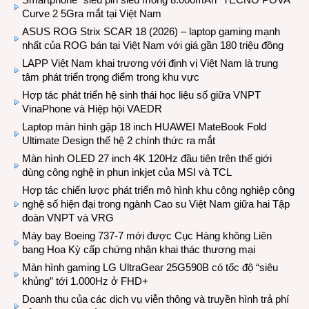
Curve 2 5Gra mắt tại Việt Nam
ASUS ROG Strix SCAR 18 (2026) – laptop gaming mạnh
nhất của ROG bán tại Việt Nam với giá gần 180 triệu đồng
LAPP Việt Nam khai trương với định vị Việt Nam là trung
tâm phát triển trọng điểm trong khu vực
Hợp tác phát triển hệ sinh thái học liệu số giữa VNPT
VinaPhone và Hiệp hội VAEDR
Laptop màn hình gập 18 inch HUAWEI MateBook Fold
Ultimate Design thế hệ 2 chính thức ra mắt
Màn hình OLED 27 inch 4K 120Hz đầu tiên trên thế giới
dùng công nghệ in phun inkjet của MSI và TCL
Hợp tác chiến lược phát triển mô hình khu công nghiệp công
nghệ số hiện đại trong ngành Cao su Việt Nam giữa hai Tập
đoàn VNPT và VRG
Máy bay Boeing 737-7 mới được Cục Hàng không Liên
bang Hoa Kỳ cấp chứng nhận khai thác thương mại
Màn hình gaming LG UltraGear 25G590B có tốc độ “siêu
khủng” tới 1.000Hz ở FHD+
Doanh thu của các dịch vụ viễn thông và truyền hình trả phí