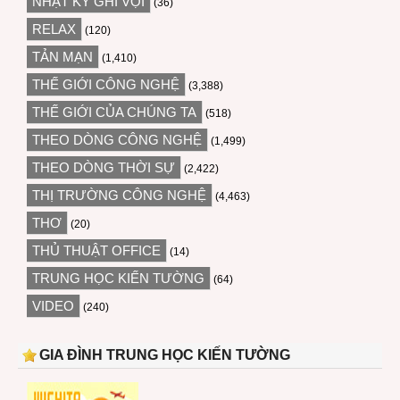
NHẬT KÝ GHI VỘI
(36)
RELAX
(120)
TẢN MẠN
(1,410)
THẾ GIỚI CÔNG NGHỆ
(3,388)
THẾ GIỚI CỦA CHÚNG TA
(518)
THEO DÒNG CÔNG NGHỆ
(1,499)
THEO DÒNG THỜI SỰ
(2,422)
THỊ TRƯỜNG CÔNG NGHỆ
(4,463)
THƠ
(20)
THỦ THUẬT OFFICE
(14)
TRUNG HỌC KIẾN TƯỜNG
(64)
VIDEO
(240)
GIA ĐÌNH TRUNG HỌC KIẾN TƯỜNG