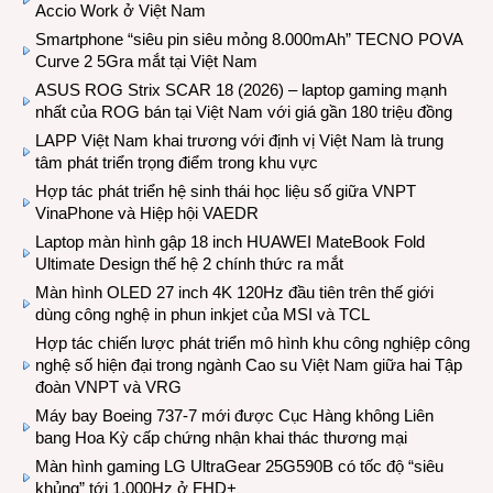
Accio Work ở Việt Nam
Smartphone “siêu pin siêu mỏng 8.000mAh” TECNO POVA
Curve 2 5Gra mắt tại Việt Nam
ASUS ROG Strix SCAR 18 (2026) – laptop gaming mạnh
nhất của ROG bán tại Việt Nam với giá gần 180 triệu đồng
LAPP Việt Nam khai trương với định vị Việt Nam là trung
tâm phát triển trọng điểm trong khu vực
Hợp tác phát triển hệ sinh thái học liệu số giữa VNPT
VinaPhone và Hiệp hội VAEDR
Laptop màn hình gập 18 inch HUAWEI MateBook Fold
Ultimate Design thế hệ 2 chính thức ra mắt
Màn hình OLED 27 inch 4K 120Hz đầu tiên trên thế giới
dùng công nghệ in phun inkjet của MSI và TCL
Hợp tác chiến lược phát triển mô hình khu công nghiệp công
nghệ số hiện đại trong ngành Cao su Việt Nam giữa hai Tập
đoàn VNPT và VRG
Máy bay Boeing 737-7 mới được Cục Hàng không Liên
bang Hoa Kỳ cấp chứng nhận khai thác thương mại
Màn hình gaming LG UltraGear 25G590B có tốc độ “siêu
khủng” tới 1.000Hz ở FHD+