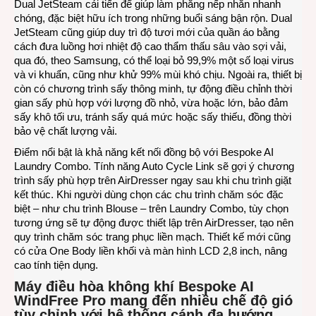
Dual JetSteam cải tiến để giúp làm phẳng nếp nhăn nhanh
chóng, đặc biệt hữu ích trong những buổi sáng bận rộn. Dual
JetSteam cũng giúp duy trì độ tươi mới của quần áo bằng
cách đưa luồng hơi nhiệt độ cao thẩm thấu sâu vào sợi vải,
qua đó, theo Samsung, có thể loại bỏ 99,9% một số loại virus
và vi khuẩn, cũng như khử 99% mùi khó chịu. Ngoài ra, thiết bị
còn có chương trình sấy thông minh, tự động điều chỉnh thời
gian sấy phù hợp với lượng đồ nhỏ, vừa hoặc lớn, bảo đảm
sấy khô tối ưu, tránh sấy quá mức hoặc sấy thiếu, đồng thời
bảo vệ chất lượng vải.
Điểm nổi bật là khả năng kết nối đồng bộ với Bespoke AI
Laundry Combo. Tính năng Auto Cycle Link sẽ gợi ý chương
trình sấy phù hợp trên AirDresser ngay sau khi chu trình giặt
kết thúc. Khi người dùng chọn các chu trình chăm sóc đặc
biệt – như chu trình Blouse – trên Laundry Combo, tùy chọn
tương ứng sẽ tự động được thiết lập trên AirDresser, tạo nên
quy trình chăm sóc trang phục liền mạch. Thiết kế mới cũng
có cửa One Body liền khối và màn hình LCD 2,8 inch, nâng
cao tính tiện dụng.
Máy điều hòa không khí Bespoke AI
WindFree Pro mang đến nhiều chế độ gió
tùy chỉnh với hệ thống cánh đa hướng