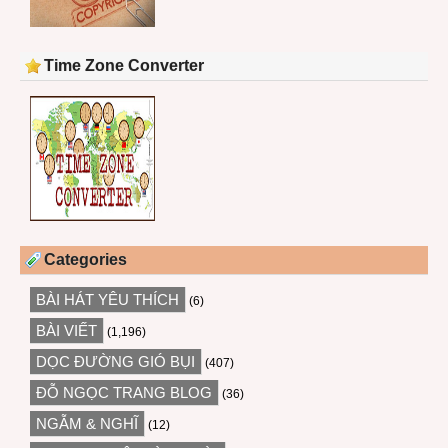
Time Zone Converter
Categories
BÀI HÁT YÊU THÍCH
(6)
BÀI VIẾT
(1,196)
DỌC ĐƯỜNG GIÓ BỤI
(407)
ĐỖ NGỌC TRANG BLOG
(36)
NGẪM & NGHĨ
(12)