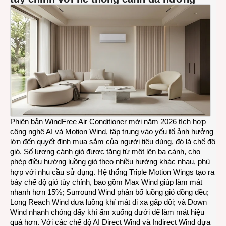
Phiên bản WindFree Air Conditioner mới năm 2026 tích hợp
công nghệ AI và Motion Wind, tập trung vào yếu tố ảnh hưởng
lớn đến quyết định mua sắm của người tiêu dùng, đó là chế độ
gió. Số lượng cánh gió được tăng từ một lên ba cánh, cho
phép điều hướng luồng gió theo nhiều hướng khác nhau, phù
hợp với nhu cầu sử dụng. Hệ thống Triple Motion Wings tạo ra
bảy chế độ gió tùy chỉnh, bao gồm Max Wind giúp làm mát
nhanh hơn 15%; Surround Wind phân bổ luồng gió đồng đều;
Long Reach Wind đưa luồng khí mát đi xa gấp đôi; và Down
Wind nhanh chóng đẩy khí ấm xuống dưới để làm mát hiệu
quả hơn. Với các chế độ AI Direct Wind và Indirect Wind dựa