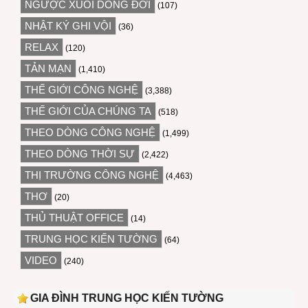
NGƯỢC XUÔI DÒNG ĐỜI
(107)
NHẬT KÝ GHI VỘI
(36)
RELAX
(120)
TẢN MẠN
(1,410)
THẾ GIỚI CÔNG NGHỆ
(3,388)
THẾ GIỚI CỦA CHÚNG TA
(518)
THEO DÒNG CÔNG NGHỆ
(1,499)
THEO DÒNG THỜI SỰ
(2,422)
THỊ TRƯỜNG CÔNG NGHỆ
(4,463)
THƠ
(20)
THỦ THUẬT OFFICE
(14)
TRUNG HỌC KIẾN TƯỜNG
(64)
VIDEO
(240)
GIA ĐÌNH TRUNG HỌC KIẾN TƯỜNG