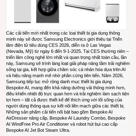
năm
2026
tại
Triển
lãm
CES
Các cải tiến mới nhất trong các loại thiết bị gia dụng thông
2026
minh này sẽ được Samsung Electronics giới thiệu tại Triển
lãm điện tử tiêu dùng CES 2026, diễn ra ở Las Vegas
(Nevada, Mỹ) từ ngày 6 đến 9-1-2025. Tại CES thường niên –
triển lãm công nghệ lớn nhất và quan trọng nhất toàn cầu, lần
này, Samsung sẽ trình làng loạt giải pháp nâng tầm trải nghiệm
sống tại gia, kết hợp giữa chăm sóc cá nhân hóa dựa trên AI
và hiệu năng mạnh mẽ nhờ phần cứng tiên tiến. Năm 2026,
Samsung tiếp tục mở rộng danh mục thiết bị gia dụng
Bespoke AI, mang đến khả năng dưỡng vải thông minh hơn,
điều khiển nhiệt độ trực quan hơn và trải nghiệm làm sạch tiện
lợi hơn – tất cả được thiết kế để thích ứng với lối sống của
người dùng thông qua sự kết nối liền mạch giữa các thiết bị.
Những sản phẩm cải tiến nổi bật bao gồm Bespoke AI
AirDresser nâng cấp, Bespoke AI Laundry Combo, Bespoke
AI WindFree Pro Air Conditioner và robot hút bụi cao cấp
Bespoke AI Jet Bot Steam Ultra.