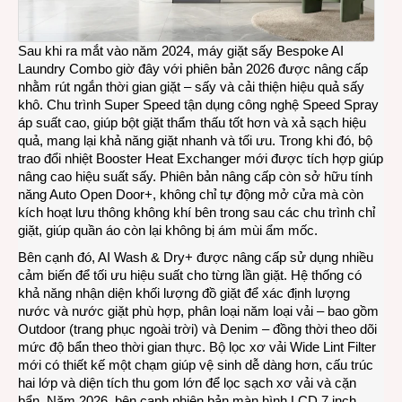
Sau khi ra mắt vào năm 2024, máy giặt sấy Bespoke AI
Laundry Combo giờ đây với phiên bản 2026 được nâng cấp
nhằm rút ngắn thời gian giặt – sấy và cải thiện hiệu quả sấy
khô. Chu trình Super Speed tận dụng công nghệ Speed Spray
áp suất cao, giúp bột giặt thẩm thấu tốt hơn và xả sạch hiệu
quả, mang lại khả năng giặt nhanh và tối ưu. Trong khi đó, bộ
trao đổi nhiệt Booster Heat Exchanger mới được tích hợp giúp
nâng cao hiệu suất sấy. Phiên bản nâng cấp còn sở hữu tính
năng Auto Open Door+, không chỉ tự động mở cửa mà còn
kích hoạt lưu thông không khí bên trong sau các chu trình chỉ
giặt, giúp quần áo còn lại không bị ám mùi ẩm mốc.
Bên cạnh đó, AI Wash & Dry+ được nâng cấp sử dụng nhiều
cảm biến để tối ưu hiệu suất cho từng lần giặt. Hệ thống có
khả năng nhận diện khối lượng đồ giặt để xác định lượng
nước và nước giặt phù hợp, phân loại năm loại vải – bao gồm
Outdoor (trang phục ngoài trời) và Denim – đồng thời theo dõi
mức độ bẩn theo thời gian thực. Bộ lọc xơ vải Wide Lint Filter
mới có thiết kế một chạm giúp vệ sinh dễ dàng hơn, cấu trúc
hai lớp và diện tích thu gom lớn để lọc sạch xơ vải và cặn
bẩn. Năm 2026, bên cạnh phiên bản màn hình LCD 7 inch,