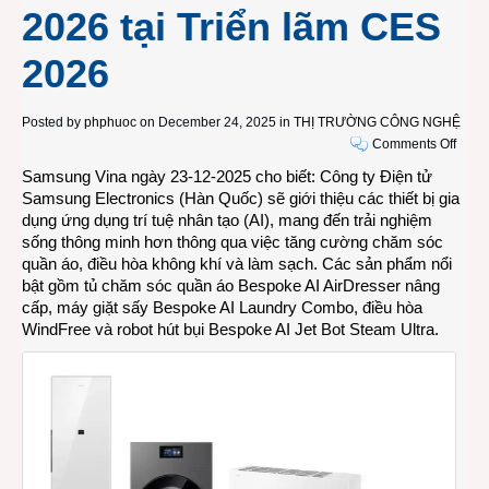
2026 tại Triển lãm CES
2026
Posted by
phphuoc
on December 24, 2025 in
THỊ TRƯỜNG CÔNG NGHỆ
on
Comments Off
Sams
Samsung Vina ngày 23-12-2025 cho biết: Công ty Điện tử
giới
Samsung Electronics (Hàn Quốc) sẽ giới thiệu các thiết bị gia
thiệu
dụng ứng dụng trí tuệ nhân tạo (AI), mang đến trải nghiệm
dòng
sống thông minh hơn thông qua việc tăng cường chăm sóc
sản
quần áo, điều hòa không khí và làm sạch. Các sản phẩm nổi
phẩm
bật gồm tủ chăm sóc quần áo Bespoke AI AirDresser nâng
gia
cấp, máy giặt sấy Bespoke AI Laundry Combo, điều hòa
dụng
WindFree và robot hút bụi Bespoke AI Jet Bot Steam Ultra.
thông
minh
kết
nối
AI
mới
cho