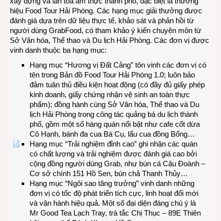
xây dựng và lan tỏa ẩm thực thành phố, đặc biệt là thương
hiệu Food Tour Hải Phòng. Các hạng mục giải thưởng được
đánh giá dựa trên dữ liệu thực tế, khảo sát và phản hồi từ
người dùng GrabFood, có tham khảo ý kiến chuyên môn từ
Sở Văn hóa, Thể thao và Du lịch Hải Phòng. Các đơn vị được
vinh danh thuộc ba hạng mục:
Hạng mục “Hương vị Đất Cảng” tôn vinh các đơn vị có
tên trong Bản đồ Food Tour Hải Phòng 1.0; luôn bảo
đảm tuân thủ điều kiện hoạt động (có đầy đủ giấy phép
kinh doanh, giấy chứng nhận vệ sinh an toàn thực
phẩm); đồng hành cùng Sở Văn hóa, Thể thao và Du
lịch Hải Phòng trong công tác quảng bá du lịch thành
phố, gồm một số hàng quán nổi bật như cafe cốt dừa
Cô Hạnh, bánh đa cua Bà Cụ, lẩu cua đồng Bống…
Hạng mục “Trải nghiệm đỉnh cao” ghi nhận các quán
có chất lượng và trải nghiệm được đánh giá cao bởi
cộng đồng người dùng Grab, như bún cá Cậu Đoành –
Cơ sở chính 151 Hồ Sen, bún chả Thanh Thủy…
Hạng mục “Ngôi sao tăng trưởng” vinh danh những
đơn vị có tốc độ phát triển tích cực, linh hoạt đổi mới
và vận hành hiệu quả. Một số đại diện đáng chú ý là
Mr Good Tea Lạch Tray, trà tắc Chị Thục – 89E Thiên