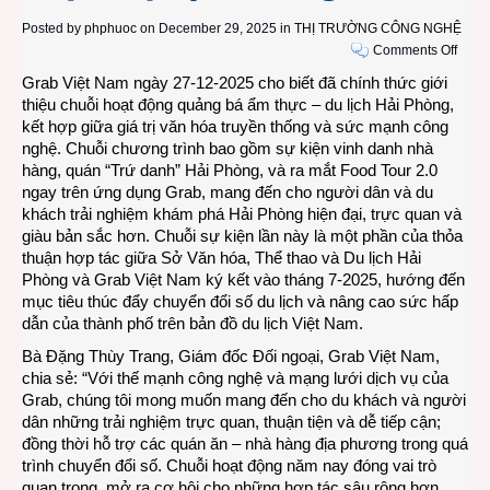
Posted by
phphuoc
on December 29, 2025 in
THỊ TRƯỜNG CÔNG NGHỆ
on
Comments Off
Grab
Grab Việt Nam ngày 27-12-2025 cho biết đã chính thức giới
Việt
thiệu chuỗi hoạt động quảng bá ẩm thực – du lịch Hải Phòng,
Nam
kết hợp giữa giá trị văn hóa truyền thống và sức mạnh công
đồng
nghệ. Chuỗi chương trình bao gồm sự kiện vinh danh nhà
hành
hàng, quán “Trứ danh” Hải Phòng, và ra mắt Food Tour 2.0
cùng
ngay trên ứng dụng Grab, mang đến cho người dân và du
Hải
khách trải nghiệm khám phá Hải Phòng hiện đại, trực quan và
Phòn
giàu bản sắc hơn. Chuỗi sự kiện lần này là một phần của thỏa
quản
thuận hợp tác giữa Sở Văn hóa, Thể thao và Du lịch Hải
bá
Phòng và Grab Việt Nam ký kết vào tháng 7-2025, hướng đến
du
mục tiêu thúc đẩy chuyển đổi số du lịch và nâng cao sức hấp
lịch
dẫn của thành phố trên bản đồ du lịch Việt Nam.
và
Bà Đặng Thùy Trang, Giám đốc Đối ngoại, Grab Việt Nam,
ẩm
chia sẻ: “Với thế mạnh công nghệ và mạng lưới dịch vụ của
thực
Grab, chúng tôi mong muốn mang đến cho du khách và người
địa
dân những trải nghiệm trực quan, thuận tiện và dễ tiếp cận;
phươ
đồng thời hỗ trợ các quán ăn – nhà hàng địa phương trong quá
trình chuyển đổi số. Chuỗi hoạt động năm nay đóng vai trò
quan trọng, mở ra cơ hội cho những hợp tác sâu rộng hơn