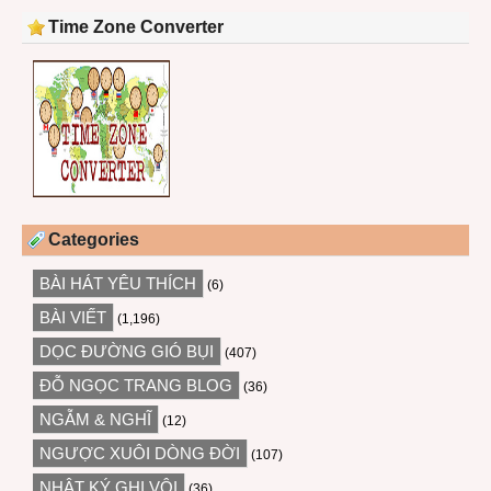
Time Zone Converter
Categories
BÀI HÁT YÊU THÍCH
(6)
BÀI VIẾT
(1,196)
DỌC ĐƯỜNG GIÓ BỤI
(407)
ĐỖ NGỌC TRANG BLOG
(36)
NGẪM & NGHĨ
(12)
NGƯỢC XUÔI DÒNG ĐỜI
(107)
NHẬT KÝ GHI VỘI
(36)