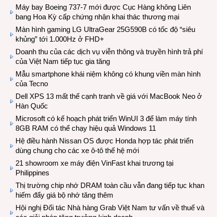
Máy bay Boeing 737-7 mới được Cục Hàng không Liên
bang Hoa Kỳ cấp chứng nhận khai thác thương mại
Màn hình gaming LG UltraGear 25G590B có tốc độ “siêu
khủng” tới 1.000Hz ở FHD+
Doanh thu của các dịch vụ viễn thông và truyền hình trả phí
của Việt Nam tiếp tục gia tăng
Mẫu smartphone khái niệm không có khung viền màn hình
của Tecno
Dell XPS 13 mất thế cạnh tranh về giá với MacBook Neo ở
Hàn Quốc
Microsoft có kế hoạch phát triển WinUI 3 để làm máy tính
8GB RAM có thể chạy hiệu quả Windows 11
Hệ điều hành Nissan OS được Honda hợp tác phát triển
dùng chung cho các xe ô-tô thế hệ mới
21 showroom xe máy điện VinFast khai trương tại
Philippines
Thị trường chip nhớ DRAM toàn cầu vẫn đang tiếp tục khan
hiếm đẩy giá bộ nhớ tăng thêm
Hội nghị Đối tác Nhà hàng Grab Việt Nam tư vấn về thuế và