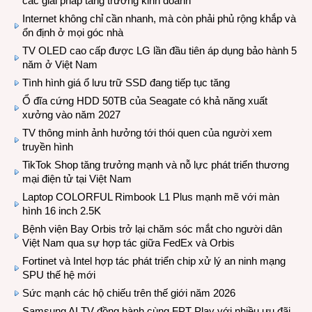
các giải pháp tăng trưởng kinh doanh
Internet không chỉ cần nhanh, mà còn phải phủ rộng khắp và
ổn định ở mọi góc nhà
TV OLED cao cấp được LG lần đầu tiên áp dụng bảo hành 5
năm ở Việt Nam
Tình hình giá ổ lưu trữ SSD đang tiếp tục tăng
Ổ đĩa cứng HDD 50TB của Seagate có khả năng xuất
xưởng vào năm 2027
TV thông minh ảnh hưởng tới thói quen của người xem
truyền hình
TikTok Shop tăng trưởng mạnh và nỗ lực phát triển thương
mại điện tử tại Việt Nam
Laptop COLORFUL Rimbook L1 Plus mạnh mẽ với màn
hình 16 inch 2.5K
Bệnh viện Bay Orbis trở lại chăm sóc mắt cho người dân
Việt Nam qua sự hợp tác giữa FedEx và Orbis
Fortinet và Intel hợp tác phát triển chip xử lý an ninh mạng
SPU thế hệ mới
Sức mạnh các hộ chiếu trên thế giới năm 2026
Samsung AI TV đồng hành cùng FPT Play với nhiều ưu đãi