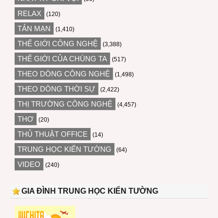
RELAX
(120)
TẢN MẠN
(1,410)
THẾ GIỚI CÔNG NGHỆ
(3,388)
THẾ GIỚI CỦA CHÚNG TA
(517)
THEO DÒNG CÔNG NGHỆ
(1,498)
THEO DÒNG THỜI SỰ
(2,422)
THỊ TRƯỜNG CÔNG NGHỆ
(4,457)
THƠ
(20)
THỦ THUẬT OFFICE
(14)
TRUNG HỌC KIẾN TƯỜNG
(64)
VIDEO
(240)
GIA ĐÌNH TRUNG HỌC KIẾN TƯỜNG