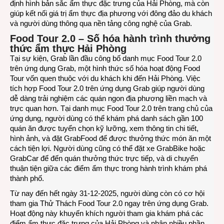
định hình bản sắc ẩm thực đặc trưng của Hải Phòng, mà còn
giúp kết nối giá trị ẩm thực địa phương với đông đảo du khách
và người dùng thông qua nền tảng công nghệ của Grab.
Food Tour 2.0 – Số hóa hành trình thưởng
thức ẩm thực Hải Phòng
Tại sự kiện, Grab lần đầu công bố danh mục Food Tour 2.0
trên ứng dụng Grab, một hình thức số hóa hoạt động Food
Tour vốn quen thuộc với du khách khi đến Hải Phòng. Việc
tích hợp Food Tour 2.0 trên ứng dụng Grab giúp người dùng
dễ dàng trải nghiệm các quán ngon địa phương liền mạch và
trực quan hơn. Tại danh mục Food Tour 2.0 trên trang chủ của
ứng dụng, người dùng có thể khám phá danh sách gần 100
quán ăn được tuyển chọn kỹ lưỡng, xem thông tin chi tiết,
hình ảnh, và đặt GrabFood để được thưởng thức món ăn một
cách tiện lợi. Người dùng cũng có thể đặt xe GrabBike hoặc
GrabCar để đến quán thưởng thức trực tiếp, và di chuyển
thuận tiện giữa các điểm ẩm thực trong hành trình khám phá
thành phố.
Từ nay đến hết ngày 31-12-2025, người dùng còn có cơ hội
tham gia Thử Thách Food Tour 2.0 ngay trên ứng dụng Grab.
Hoạt động này khuyến khích người tham gia khám phá các
điểm ẩm thực đặc trưng của Hải Phòng và nhận nhiều phần