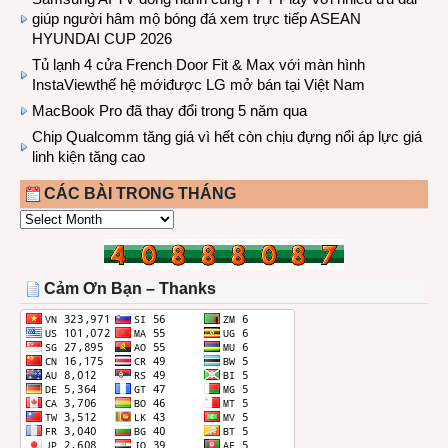
giúp người hâm mộ bóng đá xem trực tiếp ASEAN
HYUNDAI CUP 2026
Tủ lạnh 4 cửa French Door Fit & Max với màn hình
InstaViewthế hệ mớiđược LG mở bán tại Việt Nam
MacBook Pro đã thay đổi trong 5 năm qua
Chip Qualcomm tăng giá vì hết còn chịu đựng nổi áp lực giá
linh kiện tăng cao
CÁC BÀI TRONG THÁNG
CÁC
BÀI
TRONG
THÁNG
Cảm Ơn Bạn – Thanks