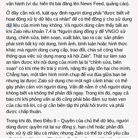
vận hành (ví dụ: hiển thị bài đăng lên News Feed, quảng cáo).
Ở đây cần nói rõ, luật quy định người dùng phải “được biết về
hoạt động xử lý dữ liệu cá nhân” để có thể đồng ý cho sử dụng
dữ liệu của mình hay không. Và người dùng cảm thấy bất an
khi Zalo nêu khoản 7.4 là “Người dùng đồng ý để VNGO sử
dụng, chỉnh sửa, biên soạn, xuất bản, tạo ra các sản phẩm
phái sinh bất kỳ nội dung, hình ảnh, bình luận hoặc hình thức
khác mà người dùng cung cấp, trao đổi, chia sẻ công khai
thông qua việc sử dụng mạng xã hội Zalo”. Thật sự làm sao
an tâm được khi nội dung của mình lại bị “chỉnh sửa, biên
soạn” có khi nhẹ thì trái ý mình, nặng thì gây tổn hại cho mình.
Chẳng hạn, một tấm hình mình chụp để vui đùa giữa bạn bè
nhưng lại được Zalo sử dụng cho một ngữ cảnh khác có thể
gây phản cảm với người dùng. Vấn đề nằm ở chỗ người dùng
không biết và không thể phản đối ngay. Trong khi đó, ngay cả
báo chí khi phỏng vấn ai đó cũng phải bảo đảm sự toàn vẹn
của câu trả lời, có gì cần biên tập thì phải hỏi trước và phải
được chấp thuận.
Trong khi đó, theo Điều 8 – Quyền của chủ thể dữ liệu, người
dùng được quyền rút lại sự đồng ý, hạn chế hoặc phản đối
việc xử lý dữ liệu cá nhân; nhưng Zalo có thể từ chối yêu cầu