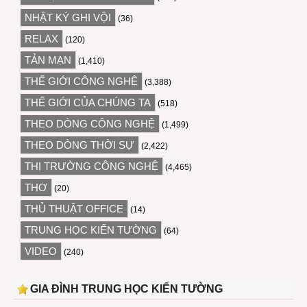
NHẬT KÝ GHI VỘI
(36)
RELAX
(120)
TẢN MẠN
(1,410)
THẾ GIỚI CÔNG NGHỆ
(3,388)
THẾ GIỚI CỦA CHÚNG TA
(518)
THEO DÒNG CÔNG NGHỆ
(1,499)
THEO DÒNG THỜI SỰ
(2,422)
THỊ TRƯỜNG CÔNG NGHỆ
(4,465)
THƠ
(20)
THỦ THUẬT OFFICE
(14)
TRUNG HỌC KIẾN TƯỜNG
(64)
VIDEO
(240)
GIA ĐÌNH TRUNG HỌC KIẾN TƯỜNG