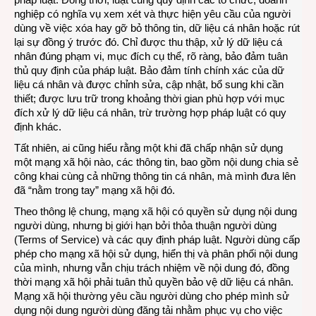
nghiệp có nghĩa vụ xem xét và thực hiện yêu cầu của người
dùng về việc xóa hay gỡ bỏ thông tin, dữ liệu cá nhân hoặc rút
lại sự đồng ý trước đó. Chỉ được thu thập, xử lý dữ liệu cá
nhân đúng phạm vi, mục đích cụ thể, rõ ràng, bảo đảm tuân
thủ quy định của pháp luật. Bảo đảm tính chính xác của dữ
liệu cá nhân và được chỉnh sửa, cập nhật, bổ sung khi cần
thiết; được lưu trữ trong khoảng thời gian phù hợp với mục
đích xử lý dữ liệu cá nhân, trừ trường hợp pháp luật có quy
định khác.
Tất nhiên, ai cũng hiểu rằng một khi đã chấp nhận sử dụng
một mạng xã hội nào, các thông tin, bao gồm nội dung chia sẻ
công khai cùng cả những thông tin cá nhân, mà mình đưa lên
đã “nằm trong tay” mạng xã hội đó.
Theo thông lệ chung, mạng xã hội có quyền sử dụng nội dung
người dùng, nhưng bị giới hạn bởi thỏa thuận người dùng
(Terms of Service) và các quy định pháp luật. Người dùng cấp
phép cho mạng xã hội sử dụng, hiển thị và phân phối nội dung
của mình, nhưng vẫn chịu trách nhiệm về nội dung đó, đồng
thời mạng xã hội phải tuân thủ quyền bảo vệ dữ liệu cá nhân.
Mạng xã hội thường yêu cầu người dùng cho phép mình sử
dụng nội dung người dùng đăng tải nhằm phục vụ cho việc