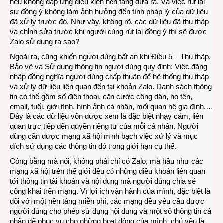
nếu không đáp ứng điều kiện nền tảng đưa ra. Và việc rút lại
sự đồng ý không làm ảnh hưởng đến tính pháp lý của dữ liệu
đã xử lý trước đó. Như vậy, không rõ, các dữ liệu đã thu thập
và chỉnh sửa trước khi người dùng rút lại đồng ý thì sẽ được
Zalo sử dụng ra sao?
Ngoài ra, cũng khiến người dùng bất an khi Điều 5 – Thu thập,
Bảo vệ và Sử dụng thông tin người dùng quy định: Việc đăng
nhập đồng nghĩa người dùng chấp thuận để hệ thống thu thập
và xử lý dữ liệu liên quan đến tài khoản Zalo. Danh sách thông
tin có thể gồm số điện thoại, căn cước công dân, họ tên,
email, tuổi, giới tính, hình ảnh cá nhân, mối quan hệ gia đình,…
Đây là các dữ liệu vốn được xem là đặc biệt nhạy cảm, liên
quan trực tiếp đến quyền riêng tư của mỗi cá nhân. Người
dùng cần được mạng xã hội minh bạch việc xử lý và mục
đích sử dụng các thông tin đó trong giới hạn cụ thể.
Công bằng mà nói, không phải chỉ có Zalo, mà hầu như các
mạng xã hội trên thế giới đều có những điều khoản liên quan
tới thông tin tài khoản và nội dung mà người dùng chia sẻ
công khai trên mạng. Vì lợi ích vận hành của mình, đặc biệt là
đối với một nền tảng miễn phí, các mạng đều yêu cầu được
người dùng cho phép sử dụng nội dung và một số thông tin cá
nhân để phục vụ cho những hoạt động của mình, chủ yếu là