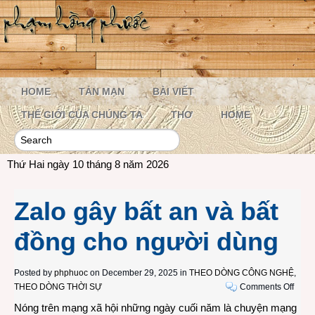
HOME
TẢN MẠN
BÀI VIẾT
THẾ GIỚI CỦA CHÚNG TA
THƠ
HOME
Thứ Hai ngày 10 tháng 8 năm 2026
Zalo gây bất an và bất
đồng cho người dùng
Posted by
phphuoc
on December 29, 2025 in
THEO DÒNG CÔNG NGHỆ
,
on
THEO DÒNG THỜI SỰ
Comments Off
Zalo
Nóng trên mạng xã hội những ngày cuối năm là chuyện mạng
gây