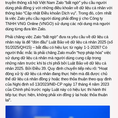
truyền thông xã hội Việt Nam Zalo “bất ngờ” yêu cầu người
bất
dùng phải đồng ý với những điều khoản về dữ liệu cá nhân với
an
thông báo “Cập nhật Điều khoản Dịch vụ”. Trong đó, cộm nhất
và
là việc Zalo yêu cầu người dùng phải đồng ý cho Công ty
bất
TNHH VNG Online (VNGO) sử dụng các nội dung mà người
đồng
dùng từng đưa lên Zalo.
cho
Phải chăng việc Zalo “bất ngờ” đưa ra yêu cầu về dữ liệu cá
ngườ
nhân này là để “đón đầu” Luật Bảo vệ dữ liệu cá nhân 2025 (số
dùng
91/2025/QH15) – bắt đầu có hiệu lực từ ngày 1-1-2026? Có
người thắc mắc là phải chăng Zalo muốn “hợp pháp hóa” việc
sử dụng dữ liệu cá nhân mà người dùng cung cấp trong
những năm trước khi bị chi phối bởi Luật Bảo vệ dữ liệu cá
nhân 2025. Bởi Điều 39. Quy định chuyển tiếp nêu rõ: “Hoạt
động xử lý dữ liệu cá nhân đang thực hiện mà đã được chủ
thể dữ liệu cá nhân đồng ý hoặc theo thỏa thuận theo quy định
của Nghị định số 13/2023/NĐ-CP ngày 17 tháng 4 năm 2023
của Chính phủ trước ngày Luật này có hiệu lực thi hành thì
tiếp tục thực hiện, không phải xin đồng ý lại hoặc thỏa thuận
lại”.