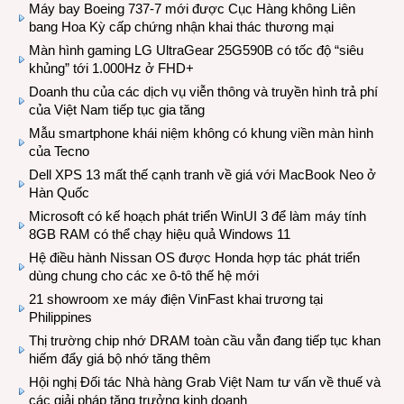
Máy bay Boeing 737-7 mới được Cục Hàng không Liên
bang Hoa Kỳ cấp chứng nhận khai thác thương mại
Màn hình gaming LG UltraGear 25G590B có tốc độ “siêu
khủng” tới 1.000Hz ở FHD+
Doanh thu của các dịch vụ viễn thông và truyền hình trả phí
của Việt Nam tiếp tục gia tăng
Mẫu smartphone khái niệm không có khung viền màn hình
của Tecno
Dell XPS 13 mất thế cạnh tranh về giá với MacBook Neo ở
Hàn Quốc
Microsoft có kế hoạch phát triển WinUI 3 để làm máy tính
8GB RAM có thể chạy hiệu quả Windows 11
Hệ điều hành Nissan OS được Honda hợp tác phát triển
dùng chung cho các xe ô-tô thế hệ mới
21 showroom xe máy điện VinFast khai trương tại
Philippines
Thị trường chip nhớ DRAM toàn cầu vẫn đang tiếp tục khan
hiếm đẩy giá bộ nhớ tăng thêm
Hội nghị Đối tác Nhà hàng Grab Việt Nam tư vấn về thuế và
các giải pháp tăng trưởng kinh doanh