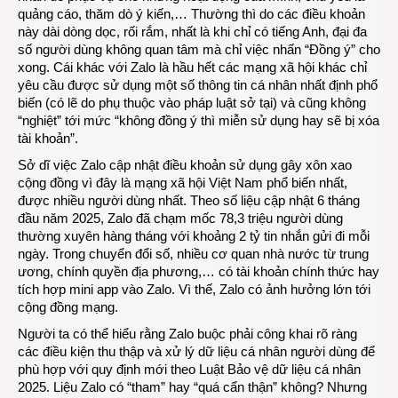
quảng cáo, thăm dò ý kiến,… Thường thì do các điều khoản
này dài dòng dọc, rối rắm, nhất là khi chỉ có tiếng Anh, đại đa
số người dùng không quan tâm mà chỉ việc nhấn “Đồng ý” cho
xong. Cái khác với Zalo là hầu hết các mạng xã hội khác chỉ
yêu cầu được sử dụng một số thông tin cá nhân nhất định phổ
biến (có lẽ do phụ thuộc vào pháp luật sở tại) và cũng không
“nghiệt” tới mức “không đồng ý thì miễn sử dụng hay sẽ bị xóa
tài khoản”.
Sở dĩ việc Zalo cập nhật điều khoản sử dụng gây xôn xao
cộng đồng vì đây là mạng xã hội Việt Nam phổ biến nhất,
được nhiều người dùng nhất. Theo số liệu cập nhật 6 tháng
đầu năm 2025, Zalo đã chạm mốc 78,3 triệu người dùng
thường xuyên hàng tháng với khoảng 2 tỷ tin nhắn gửi đi mỗi
ngày. Trong chuyển đổi số, nhiều cơ quan nhà nước từ trung
ương, chính quyền địa phương,… có tài khoản chính thức hay
tích hợp mini app vào Zalo. Vì thế, Zalo có ảnh hưởng lớn tới
cộng đồng mạng.
Người ta có thể hiểu rằng Zalo buộc phải công khai rõ ràng
các điều kiện thu thập và xử lý dữ liệu cá nhân người dùng để
phù hợp với quy định mới theo Luật Bảo vệ dữ liệu cá nhân
2025. Liệu Zalo có “tham” hay “quá cẩn thận” không? Nhưng