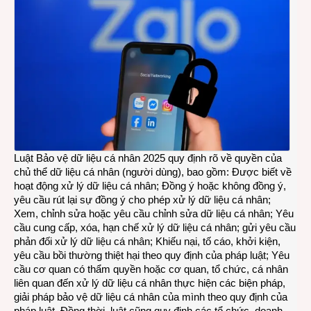
Luật Bảo vệ dữ liệu cá nhân 2025 quy định rõ về quyền của
chủ thể dữ liệu cá nhân (người dùng), bao gồm: Được biết về
hoạt động xử lý dữ liệu cá nhân; Đồng ý hoặc không đồng ý,
yêu cầu rút lại sự đồng ý cho phép xử lý dữ liệu cá nhân;
Xem, chỉnh sửa hoặc yêu cầu chỉnh sửa dữ liệu cá nhân; Yêu
cầu cung cấp, xóa, hạn chế xử lý dữ liệu cá nhân; gửi yêu cầu
phản đối xử lý dữ liệu cá nhân; Khiếu nại, tố cáo, khởi kiện,
yêu cầu bồi thường thiệt hại theo quy định của pháp luật; Yêu
cầu cơ quan có thẩm quyền hoặc cơ quan, tổ chức, cá nhân
liên quan đến xử lý dữ liệu cá nhân thực hiện các biện pháp,
giải pháp bảo vệ dữ liệu cá nhân của mình theo quy định của
pháp luật. Đồng thời, luật cũng quy định các tổ chức, doanh