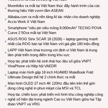
Moonfolks ra mắt tại Việt Nam thúc đẩy hành trình của các
thương hiệu Việt vươn tầm ASEAN
Alibaba.com ra mắt nền tảng AI tác nhân cho doanh nghiệp
Accio Work ở Việt Nam
Smartphone “siêu pin siêu mỏng 8.000mAh” TECNO POVA
Curve 2 5Gra mắt tại Việt Nam
ASUS ROG Strix SCAR 18 (2026) – laptop gaming mạnh
nhất của ROG bán tại Việt Nam với giá gần 180 triệu đồng
LAPP Việt Nam khai trương với định vị Việt Nam là trung
tâm phát triển trọng điểm trong khu vực
Hợp tác phát triển hệ sinh thái học liệu số giữa VNPT
VinaPhone và Hiệp hội VAEDR
Laptop màn hình gập 18 inch HUAWEI MateBook Fold
Ultimate Design thế hệ 2 chính thức ra mắt
Màn hình OLED 27 inch 4K 120Hz đầu tiên trên thế giới
dùng công nghệ in phun inkjet của MSI và TCL
Hợp tác chiến lược phát triển mô hình khu công nghiệp công
nghệ số hiện đại trong ngành Cao su Việt Nam giữa hai Tập
đoàn VNPT và VRG