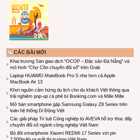
CÁC BÀI MỚI
Khai trương Sàn giao dịch “OCOP – Đặc sản Đà Nẵng” và
mô hình “Chợ Cồn chuyển đổi số” trên Grab
Laptop HUAWEI MateBook Pro S nhẹ hơn cả Apple
MacBook Air 13
Khơi nguồn cảm hứng du lịch cho du khách Việt thông qua
trải nghiệm pop-up cà phê từ Booking.com và Mille Mille
Mở bán smartphone gập Samsung Galaxy Z8 Series trên
toàn hệ thống Di Động Việt
Các giải pháp Trí tuệ Công nghiệp từ AVEVA hỗ trợ thúc đẩy
chuyển đổi số ngành công nghiệp Việt Nam
Bộ đôi smartphone Xiaomi REDMI 17 Series với pin
7.500mAh ra mắt thị trường Việt Nam