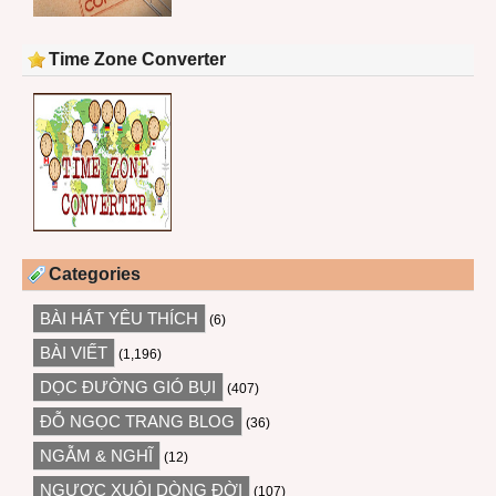
Time Zone Converter
Categories
BÀI HÁT YÊU THÍCH
(6)
BÀI VIẾT
(1,196)
DỌC ĐƯỜNG GIÓ BỤI
(407)
ĐỖ NGỌC TRANG BLOG
(36)
NGẪM & NGHĨ
(12)
NGƯỢC XUÔI DÒNG ĐỜI
(107)