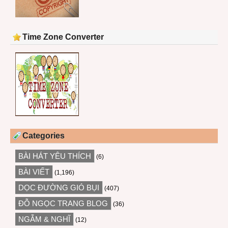
Time Zone Converter
Categories
BÀI HÁT YÊU THÍCH
(6)
BÀI VIẾT
(1,196)
DỌC ĐƯỜNG GIÓ BỤI
(407)
ĐỖ NGỌC TRANG BLOG
(36)
NGẪM & NGHĨ
(12)