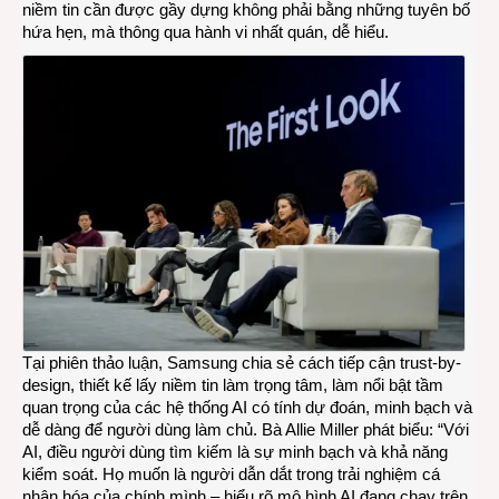
niềm tin cần được gầy dựng không phải bằng những tuyên bố
hứa hẹn, mà thông qua hành vi nhất quán, dễ hiểu.
Tại phiên thảo luận, Samsung chia sẻ cách tiếp cận trust-by-
design, thiết kế lấy niềm tin làm trọng tâm, làm nổi bật tầm
quan trọng của các hệ thống AI có tính dự đoán, minh bạch và
dễ dàng để người dùng làm chủ. Bà Allie Miller phát biểu: “Với
AI, điều người dùng tìm kiếm là sự minh bạch và khả năng
kiểm soát. Họ muốn là người dẫn dắt trong trải nghiệm cá
nhân hóa của chính mình – hiểu rõ mô hình AI đang chạy trên