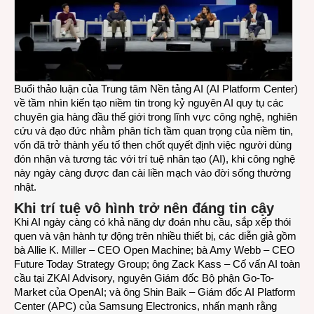
tươn
lai
của
AI
Buổi thảo luận của Trung tâm Nền tảng AI (AI Platform Center)
về tầm nhìn kiến tạo niềm tin trong kỷ nguyên AI quy tụ các
chuyên gia hàng đầu thế giới trong lĩnh vực công nghệ, nghiên
cứu và đạo đức nhằm phân tích tầm quan trọng của niềm tin,
vốn đã trở thành yếu tố then chốt quyết định việc người dùng
đón nhận và tương tác với trí tuệ nhân tạo (AI), khi công nghệ
này ngày càng được đan cài liền mạch vào đời sống thường
nhật.
Khi trí tuệ vô hình trở nên đáng tin cậy
Khi AI ngày càng có khả năng dự đoán nhu cầu, sắp xếp thói
quen và vận hành tự động trên nhiều thiết bị, các diễn giả gồm
bà Allie K. Miller – CEO Open Machine; bà Amy Webb – CEO
Future Today Strategy Group; ông Zack Kass – Cố vấn AI toàn
cầu tại ZKAI Advisory, nguyên Giám đốc Bộ phận Go-To-
Market của OpenAI; và ông Shin Baik – Giám đốc AI Platform
Center (APC) của Samsung Electronics, nhấn mạnh rằng