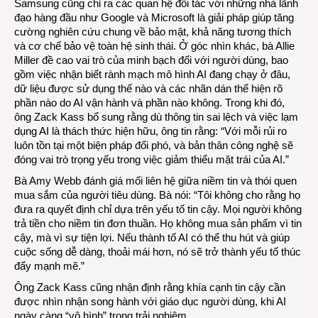
Samsung cũng chỉ ra các quan hệ đối tác với những nhà lãnh
đạo hàng đầu như Google và Microsoft là giải pháp giúp tăng
cường nghiên cứu chung về bảo mật, khả năng tương thích
và cơ chế bảo vệ toàn hệ sinh thái. Ở góc nhìn khác, bà Allie
Miller đề cao vai trò của minh bạch đối với người dùng, bao
gồm việc nhận biết rành mạch mô hình AI đang chạy ở đâu,
dữ liệu được sử dụng thế nào và các nhãn dán thể hiện rõ
phần nào do AI vận hành và phần nào không. Trong khi đó,
ông Zack Kass bổ sung rằng dù thông tin sai lệch và việc lạm
dụng AI là thách thức hiện hữu, ông tin rằng: “Với mỗi rủi ro
luôn tồn tại một biện pháp đối phó, và bản thân công nghệ sẽ
đóng vai trò trọng yếu trong việc giảm thiểu mặt trái của AI.”
Bà Amy Webb đánh giá mối liên hệ giữa niềm tin và thói quen
mua sắm của người tiêu dùng. Bà nói: “Tôi không cho rằng họ
đưa ra quyết định chỉ dựa trên yếu tố tin cậy. Mọi người không
trả tiền cho niềm tin đơn thuần. Họ không mua sản phẩm vì tin
cậy, mà vì sự tiện lợi. Nếu thành tố AI có thể thu hút và giúp
cuộc sống dễ dàng, thoải mái hơn, nó sẽ trở thành yếu tố thúc
đẩy mạnh mẽ.”
Ông Zack Kass cũng nhận định rằng khía cạnh tin cậy cần
được nhìn nhận song hành với giáo dục người dùng, khi AI
ngày càng “vô hình” trong trải nghiệm.