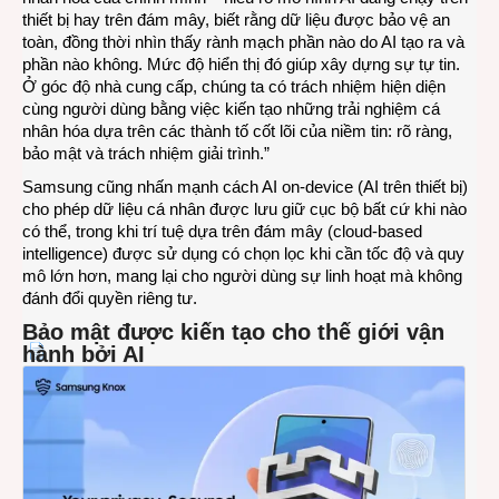
thiết bị hay trên đám mây, biết rằng dữ liệu được bảo vệ an
toàn, đồng thời nhìn thấy rành mạch phần nào do AI tạo ra và
phần nào không. Mức độ hiển thị đó giúp xây dựng sự tự tin.
Ở góc độ nhà cung cấp, chúng ta có trách nhiệm hiện diện
cùng người dùng bằng việc kiến tạo những trải nghiệm cá
nhân hóa dựa trên các thành tố cốt lõi của niềm tin: rõ ràng,
bảo mật và trách nhiệm giải trình.”
Samsung cũng nhấn mạnh cách AI on-device (AI trên thiết bị)
cho phép dữ liệu cá nhân được lưu giữ cục bộ bất cứ khi nào
có thể, trong khi trí tuệ dựa trên đám mây (cloud-based
intelligence) được sử dụng có chọn lọc khi cần tốc độ và quy
mô lớn hơn, mang lại cho người dùng sự linh hoạt mà không
đánh đổi quyền riêng tư.
Bảo mật được kiến tạo cho thế giới vận
hành bởi AI