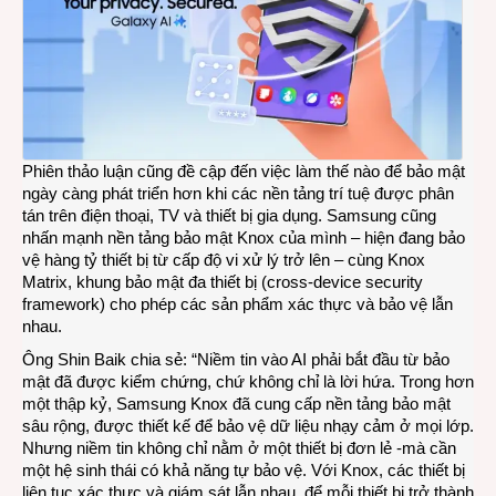
Phiên thảo luận cũng đề cập đến việc làm thế nào để bảo mật
ngày càng phát triển hơn khi các nền tảng trí tuệ được phân
tán trên điện thoại, TV và thiết bị gia dụng. Samsung cũng
nhấn mạnh nền tảng bảo mật Knox của mình – hiện đang bảo
vệ hàng tỷ thiết bị từ cấp độ vi xử lý trở lên – cùng Knox
Matrix, khung bảo mật đa thiết bị (cross-device security
framework) cho phép các sản phẩm xác thực và bảo vệ lẫn
nhau.
Ông Shin Baik chia sẻ: “Niềm tin vào AI phải bắt đầu từ bảo
mật đã được kiểm chứng, chứ không chỉ là lời hứa. Trong hơn
một thập kỷ, Samsung Knox đã cung cấp nền tảng bảo mật
sâu rộng, được thiết kế để bảo vệ dữ liệu nhạy cảm ở mọi lớp.
Nhưng niềm tin không chỉ nằm ở một thiết bị đơn lẻ -mà cần
một hệ sinh thái có khả năng tự bảo vệ. Với Knox, các thiết bị
liên tục xác thực và giám sát lẫn nhau, để mỗi thiết bị trở thành