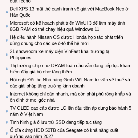
của Tecno
Dell XPS 13 mất thế cạnh tranh về giá với MacBook Neo ở
Hàn Quốc
Microsoft có kế hoạch phát triển WinUI 3 để làm máy tính
8GB RAM có thể chạy hiệu quả Windows 11
Hệ điều hành Nissan OS được Honda hợp tác phát triển
dùng chung cho các xe ô-tô thế hệ mới
21 showroom xe máy điện VinFast khai trương tại
Philippines
Thị trường chip nhớ DRAM toàn cầu vẫn đang tiếp tục khan
hiếm đẩy giá bộ nhớ tăng thêm
Hội nghị Đối tác Nhà hàng Grab Việt Nam tư vấn về thuế và
các giải pháp tăng trưởng kinh doanh
Internet không chỉ cần nhanh, mà còn phải phủ rộng khắp và
ổn định ở mọi góc nhà
TV OLED cao cấp được LG lần đầu tiên áp dụng bảo hành 5
năm ở Việt Nam
Tình hình giá ổ lưu trữ SSD đang tiếp tục tăng
Ổ đĩa cứng HDD 50TB của Seagate có khả năng xuất
xưởng vào năm 2027