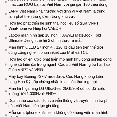
nhất của ROG bán tại Việt Nam với giá gần 180 triệu đồng
LAPP Việt Nam khai trương với định vị Việt Nam là trung
tâm phát triển trọng điểm trong khu vực
Hợp tác phát triển hệ sinh thái học liệu số giữa VNPT
VinaPhone và Hiệp hội VAEDR
Laptop màn hình gập 18 inch HUAWEI MateBook Fold
Ultimate Design thế hệ 2 chính thức ra mắt
Màn hình OLED 27 inch 4K 120Hz đầu tiên trên thế giới
dùng công nghệ in phun inkjet của MSI và TCL
Hợp tác chiến lược phát triển mô hình khu công nghiệp công
nghệ số hiện đại trong ngành Cao su Việt Nam giữa hai Tập
đoàn VNPT và VRG
Máy bay Boeing 737-7 mới được Cục Hàng không Liên
bang Hoa Kỳ cấp chứng nhận khai thác thương mại
Màn hình gaming LG UltraGear 25G590B có tốc độ “siêu
khủng” tới 1.000Hz ở FHD+
Doanh thu của các dịch vụ viễn thông và truyền hình trả phí
của Việt Nam tiếp tục gia tăng
Mẫu smartphone khái niệm không có khung viền màn hình