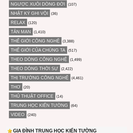
NGƯỢC XUÔI DÒNG ĐỜI
(107)
NHẬT KÝ GHI VỘI
(36)
RELAX
(120)
TẢN MẠN
(1,410)
THẾ GIỚI CÔNG NGHỆ
(3,388)
THẾ GIỚI CỦA CHÚNG TA
(517)
THEO DÒNG CÔNG NGHỆ
(1,499)
THEO DÒNG THỜI SỰ
(2,422)
THỊ TRƯỜNG CÔNG NGHỆ
(4,461)
THƠ
(20)
THỦ THUẬT OFFICE
(14)
TRUNG HỌC KIẾN TƯỜNG
(64)
VIDEO
(240)
GIA ĐÌNH TRUNG HỌC KIẾN TƯỜNG