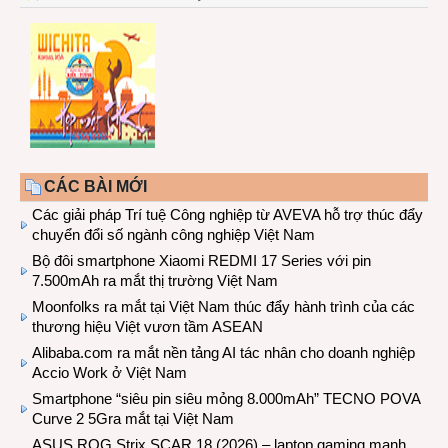
CÁC BÀI MỚI
Các giải pháp Trí tuệ Công nghiệp từ AVEVA hỗ trợ thúc đẩy
chuyển đổi số ngành công nghiệp Việt Nam
Bộ đôi smartphone Xiaomi REDMI 17 Series với pin
7.500mAh ra mắt thị trường Việt Nam
Moonfolks ra mắt tại Việt Nam thúc đẩy hành trình của các
thương hiệu Việt vươn tầm ASEAN
Alibaba.com ra mắt nền tảng AI tác nhân cho doanh nghiệp
Accio Work ở Việt Nam
Smartphone “siêu pin siêu mỏng 8.000mAh” TECNO POVA
Curve 2 5Gra mắt tại Việt Nam
ASUS ROG Strix SCAR 18 (2026) – laptop gaming mạnh