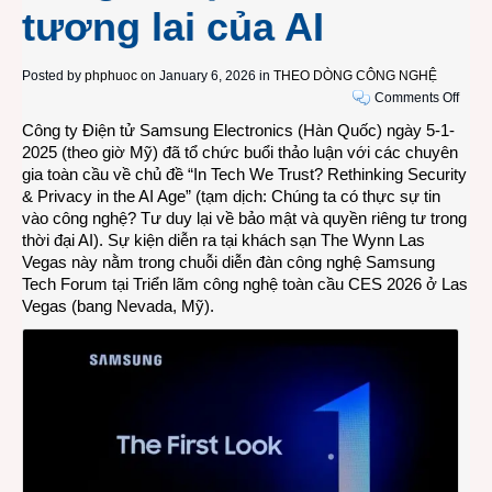
tương lai của AI
Posted by
phphuoc
on January 6, 2026 in
THEO DÒNG CÔNG NGHỆ
on
Comments Off
CES
Công ty Điện tử Samsung Electronics (Hàn Quốc) ngày 5-1-
2026:
2025 (theo giờ Mỹ) đã tổ chức buổi thảo luận với các chuyên
Sams
gia toàn cầu về chủ đề “In Tech We Trust? Rethinking Security
thảo
& Privacy in the AI Age” (tạm dịch: Chúng ta có thực sự tin
luận
vào công nghệ? Tư duy lại về bảo mật và quyền riêng tư trong
về
thời đại AI). Sự kiện diễn ra tại khách sạn The Wynn Las
cách
Vegas này nằm trong chuỗi diễn đàn công nghệ Samsung
niềm
Tech Forum tại Triển lãm công nghệ toàn cầu CES 2026 ở Las
tin,
Vegas (bang Nevada, Mỹ).
bảo
mật
và
quyề
riêng
tư
định
hình