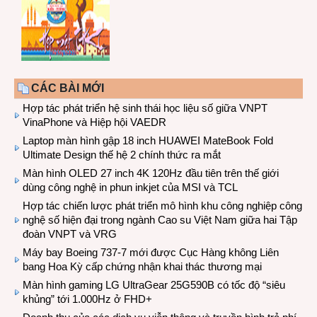
CÁC BÀI MỚI
Hợp tác phát triển hệ sinh thái học liệu số giữa VNPT
VinaPhone và Hiệp hội VAEDR
Laptop màn hình gập 18 inch HUAWEI MateBook Fold
Ultimate Design thế hệ 2 chính thức ra mắt
Màn hình OLED 27 inch 4K 120Hz đầu tiên trên thế giới
dùng công nghệ in phun inkjet của MSI và TCL
Hợp tác chiến lược phát triển mô hình khu công nghiệp công
nghệ số hiện đại trong ngành Cao su Việt Nam giữa hai Tập
đoàn VNPT và VRG
Máy bay Boeing 737-7 mới được Cục Hàng không Liên
bang Hoa Kỳ cấp chứng nhận khai thác thương mại
Màn hình gaming LG UltraGear 25G590B có tốc độ “siêu
khủng” tới 1.000Hz ở FHD+