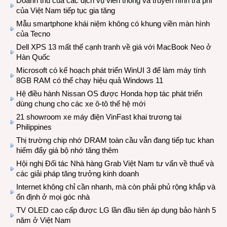
Doanh thu của các dịch vụ viễn thông và truyền hình trả phí
của Việt Nam tiếp tục gia tăng
Mẫu smartphone khái niệm không có khung viền màn hình
của Tecno
Dell XPS 13 mất thế cạnh tranh về giá với MacBook Neo ở
Hàn Quốc
Microsoft có kế hoạch phát triển WinUI 3 để làm máy tính
8GB RAM có thể chạy hiệu quả Windows 11
Hệ điều hành Nissan OS được Honda hợp tác phát triển
dùng chung cho các xe ô-tô thế hệ mới
21 showroom xe máy điện VinFast khai trương tại
Philippines
Thị trường chip nhớ DRAM toàn cầu vẫn đang tiếp tục khan
hiếm đẩy giá bộ nhớ tăng thêm
Hội nghị Đối tác Nhà hàng Grab Việt Nam tư vấn về thuế và
các giải pháp tăng trưởng kinh doanh
Internet không chỉ cần nhanh, mà còn phải phủ rộng khắp và
ổn định ở mọi góc nhà
TV OLED cao cấp được LG lần đầu tiên áp dụng bảo hành 5
năm ở Việt Nam