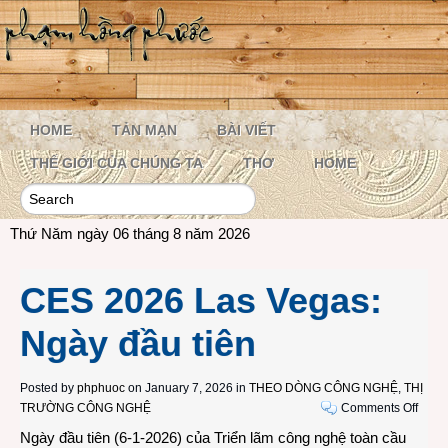
HOME
TẢN MẠN
BÀI VIẾT
THẾ GIỚI CỦA CHÚNG TA
THƠ
HOME
Thứ Năm ngày 06 tháng 8 năm 2026
CES 2026 Las Vegas:
Ngày đầu tiên
Posted by
phphuoc
on January 7, 2026 in
THEO DÒNG CÔNG NGHỆ
,
THỊ
on
TRƯỜNG CÔNG NGHỆ
Comments Off
CES
Ngày đầu tiên (6-1-2026) của Triển lãm công nghệ toàn cầu
2026