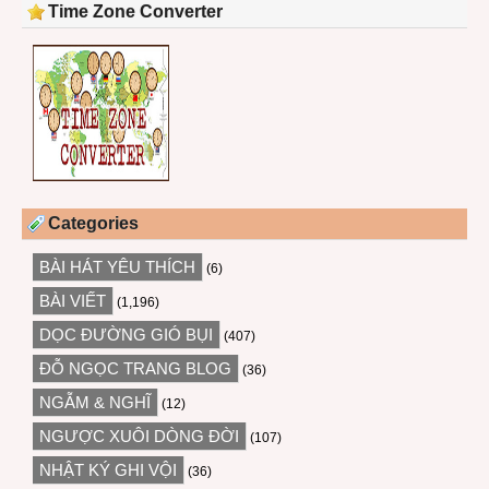
Time Zone Converter
Categories
BÀI HÁT YÊU THÍCH
(6)
BÀI VIẾT
(1,196)
DỌC ĐƯỜNG GIÓ BỤI
(407)
ĐỖ NGỌC TRANG BLOG
(36)
NGẪM & NGHĨ
(12)
NGƯỢC XUÔI DÒNG ĐỜI
(107)
NHẬT KÝ GHI VỘI
(36)