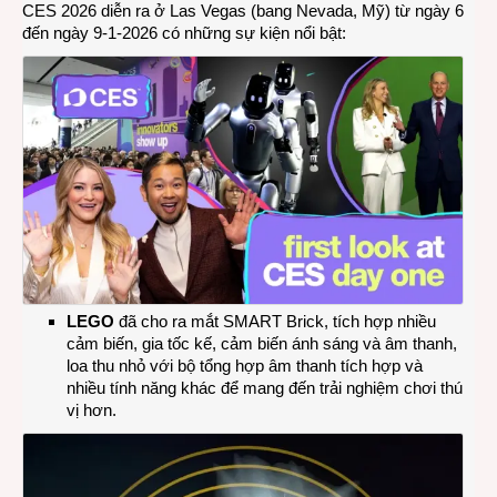
CES 2026 diễn ra ở Las Vegas (bang Nevada, Mỹ) từ ngày 6
Las
đến ngày 9-1-2026 có những sự kiện nổi bật:
Vegas
Ngày
đầu
tiên
LEGO
đã cho ra mắt SMART Brick, tích hợp nhiều
cảm biến, gia tốc kế, cảm biến ánh sáng và âm thanh,
loa thu nhỏ với bộ tổng hợp âm thanh tích hợp và
nhiều tính năng khác để mang đến trải nghiệm chơi thú
vị hơn.