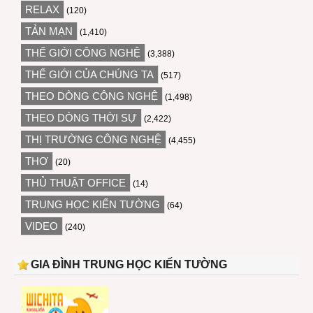
RELAX
(120)
TẢN MẠN
(1,410)
THẾ GIỚI CÔNG NGHỆ
(3,388)
THẾ GIỚI CỦA CHÚNG TA
(517)
THEO DÒNG CÔNG NGHỆ
(1,498)
THEO DÒNG THỜI SỰ
(2,422)
THỊ TRƯỜNG CÔNG NGHỆ
(4,455)
THƠ
(20)
THỦ THUẬT OFFICE
(14)
TRUNG HỌC KIẾN TƯỜNG
(64)
VIDEO
(240)
GIA ĐÌNH TRUNG HỌC KIẾN TƯỜNG