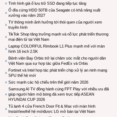
Tình hình giá ổ lưu trữ SSD đang tiếp tục tăng
Ổ đĩa cứng HDD 50TB của Seagate có khả năng xuất
xưởng vào năm 2027
TV thông minh ảnh hưởng tới thói quen của người xem
truyền hình
TikTok Shop tăng trưởng mạnh và nỗ lực phát triển thương
mại điện tử tại Việt Nam
Laptop COLORFUL Rimbook L1 Plus mạnh mẽ với màn
hình 16 inch 2.5K
Bệnh viện Bay Orbis trở lại chăm sóc mắt cho người dân
Việt Nam qua sự hợp tác giữa FedEx và Orbis
Fortinet và Intel hợp tác phát triển chip xử lý an ninh mạng
SPU thế hệ mới
Sức mạnh các hộ chiếu trên thế giới năm 2026
Samsung AI TV đồng hành cùng FPT Play với nhiều ưu đãi
giúp người hâm mộ bóng đá xem trực tiếp ASEAN
HYUNDAI CUP 2026
Tủ lạnh 4 cửa French Door Fit & Max với màn hình
InstaViewthế hệ mớiđược LG mở bán tại Việt Nam