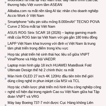
thương hiệu Việt vươn tầm ASEAN
Alibaba.com ra mắt nền tảng AI tác nhân cho doanh nghiệp
Accio Work ở Việt Nam
Smartphone “siêu pin siêu mỏng 8.000mAh” TECNO POVA
Curve 2 5Gra mắt tại Việt Nam
ASUS ROG Strix SCAR 18 (2026) – laptop gaming mạnh
nhất của ROG bán tại Việt Nam với giá gần 180 triệu đồng
LAPP Việt Nam khai trương với định vị Việt Nam là trung
tâm phát triển trọng điểm trong khu vực
Hợp tác phát triển hệ sinh thái học liệu số giữa VNPT
VinaPhone và Hiệp hội VAEDR
Laptop màn hình gập 18 inch HUAWEI MateBook Fold
Ultimate Design thế hệ 2 chính thức ra mắt
Màn hình OLED 27 inch 4K 120Hz đầu tiên trên thế giới
dùng công nghệ in phun inkjet của MSI và TCL
Hợp tác chiến lược phát triển mô hình khu công nghiệp công
nghệ số hiện đại trong ngành Cao su Việt Nam giữa hai Tập
đoàn VNPT và VRG
Máy bay Boeing 737-7 mới được Cục Hàng không Liên