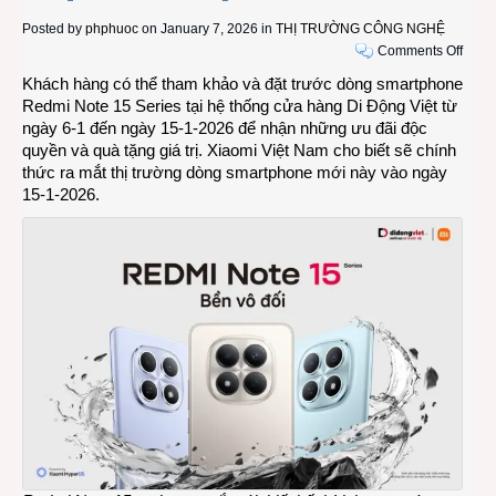
Posted by
phphuoc
on January 7, 2026 in
THỊ TRƯỜNG CÔNG NGHỆ
on
Comments Off
Dòng
Khách hàng có thể tham khảo và đặt trước dòng smartphone
Redm
Redmi Note 15 Series tại hệ thống cửa hàng Di Động Việt từ
Note
ngày 6-1 đến ngày 15-1-2026 để nhận những ưu đãi độc
15
quyền và quà tặng giá trị. Xiaomi Việt Nam cho biết sẽ chính
Serie
thức ra mắt thị trường dòng smartphone mới này vào ngày
có
15-1-2026.
thể
đặt
trước
tại
hệ
thống
Di
Động
Việt
với
loạt
ưu
đãi