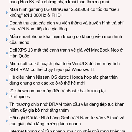
bang Hoa Kỳ cấp chứng nhận khai thác thương mại
Màn hình gaming LG UltraGear 25G590B có tốc độ “siêu
khủng” tới 1.000Hz ở FHD+
Doanh thu của các dịch vụ viễn thông và truyền hình trả phí
của Việt Nam tiếp tục gia tăng
Mẫu smartphone khái niệm không có khung viền màn hình
của Tecno
Dell XPS 13 mất thế cạnh tranh về giá với MacBook Neo ở
Hàn Quốc
Microsoft có kế hoạch phát triển WinUI 3 để làm máy tính
8GB RAM có thể chạy hiệu quả Windows 11
Hệ điều hành Nissan OS được Honda hợp tác phát triển
dùng chung cho các xe ô-tô thế hệ mới
21 showroom xe máy điện VinFast khai trương tại
Philippines
Thị trường chip nhớ DRAM toàn cầu vẫn đang tiếp tục khan
hiếm đẩy giá bộ nhớ tăng thêm
Hội nghị Đối tác Nhà hàng Grab Việt Nam tư vấn về thuế và
các giải pháp tăng trưởng kinh doanh
Internet không chỉ cần nhanh, mà còn phải phủ rộng khắp và