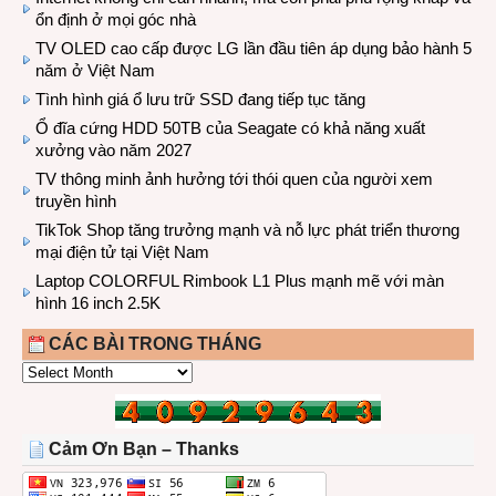
ổn định ở mọi góc nhà
TV OLED cao cấp được LG lần đầu tiên áp dụng bảo hành 5
năm ở Việt Nam
Tình hình giá ổ lưu trữ SSD đang tiếp tục tăng
Ổ đĩa cứng HDD 50TB của Seagate có khả năng xuất
xưởng vào năm 2027
TV thông minh ảnh hưởng tới thói quen của người xem
truyền hình
TikTok Shop tăng trưởng mạnh và nỗ lực phát triển thương
mại điện tử tại Việt Nam
Laptop COLORFUL Rimbook L1 Plus mạnh mẽ với màn
hình 16 inch 2.5K
CÁC BÀI TRONG THÁNG
CÁC
BÀI
TRONG
THÁNG
Cảm Ơn Bạn – Thanks