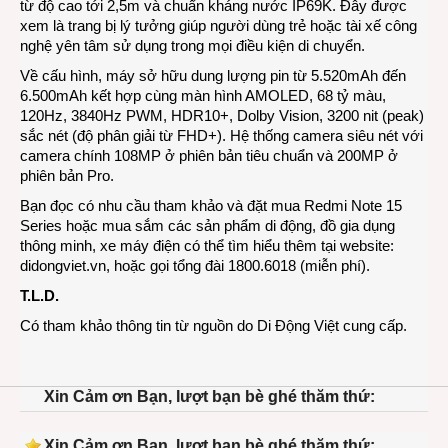
từ độ cao tới 2,5m và chuẩn kháng nước IP69K. Đây được
xem là trang bị lý tưởng giúp người dùng trẻ hoặc tài xế công
nghệ yên tâm sử dụng trong mọi điều kiện di chuyển.
Về cấu hình, máy sở hữu dung lượng pin từ 5.520mAh đến
6.500mAh kết hợp cùng màn hình AMOLED, 68 tỷ màu,
120Hz, 3840Hz PWM, HDR10+, Dolby Vision, 3200 nit (peak)
sắc nét (độ phân giải từ FHD+). Hệ thống camera siêu nét với
camera chính 108MP ở phiên bản tiêu chuẩn và 200MP ở
phiên bản Pro.
Bạn đọc có nhu cầu tham khảo và đặt mua Redmi Note 15
Series hoặc mua sắm các sản phẩm di động, đồ gia dụng
thông minh, xe máy điện có thể tìm hiểu thêm tại website:
didongviet.vn
, hoặc gọi tổng đài 1800.6018 (miễn phí).
T.L.D.
Có tham khảo thông tin từ nguồn do Di Động Việt cung cấp.
Xin Cảm ơn Bạn, lượt bạn bè ghé thăm thứ:
Xin Cảm ơn Bạn, lượt bạn bè ghé thăm thứ: