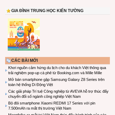
GIA ĐÌNH TRUNG HỌC KIẾN TƯỜNG
CÁC BÀI MỚI
Khơi nguồn cảm hứng du lịch cho du khách Việt thông qua
trải nghiệm pop-up cà phê từ Booking.com và Mille Mille
Mở bán smartphone gập Samsung Galaxy Z8 Series trên
toàn hệ thống Di Động Việt
Các giải pháp Trí tuệ Công nghiệp từ AVEVA hỗ trợ thúc đẩy
chuyển đổi số ngành công nghiệp Việt Nam
Bộ đôi smartphone Xiaomi REDMI 17 Series với pin
7.500mAh ra mắt thị trường Việt Nam
Moonfolks ra mắt tại Việt Nam thúc đẩy hành trình của các