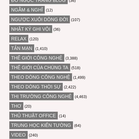
ĐỖ NGỌC TRANG BLOG
(36)
NGẪM & NGHĨ
(12)
NGƯỢC XUÔI DÒNG ĐỜI
(107)
NHẬT KÝ GHI VỘI
(36)
RELAX
(120)
TẢN MẠN
(1,410)
THẾ GIỚI CÔNG NGHỆ
(3,388)
THẾ GIỚI CỦA CHÚNG TA
(518)
THEO DÒNG CÔNG NGHỆ
(1,499)
THEO DÒNG THỜI SỰ
(2,422)
THỊ TRƯỜNG CÔNG NGHỆ
(4,463)
THƠ
(20)
THỦ THUẬT OFFICE
(14)
TRUNG HỌC KIẾN TƯỜNG
(64)
VIDEO
(240)