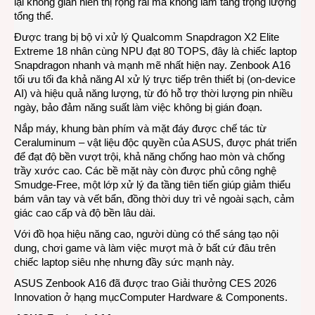
lại không gian hiển thị rộng rãi mà không làm tăng trọng lượng
tổng thể.
Được trang bị bộ vi xử lý Qualcomm Snapdragon X2 Elite
Extreme 18 nhân cùng NPU đạt 80 TOPS, đây là chiếc laptop
Snapdragon nhanh và mạnh mẽ nhất hiện nay. Zenbook A16
tối ưu tối đa khả năng AI xử lý trực tiếp trên thiết bị (on-device
AI) và hiệu quả năng lượng, từ đó hỗ trợ thời lượng pin nhiều
ngày, bảo đảm năng suất làm việc không bị gián đoạn.
Nắp máy, khung bàn phím và mặt đáy được chế tác từ
Ceraluminum – vật liệu độc quyền của ASUS, được phát triển
để đạt độ bền vượt trội, khả năng chống hao mòn và chống
trầy xước cao. Các bề mặt này còn được phủ công nghệ
Smudge-Free, một lớp xử lý đa tầng tiên tiến giúp giảm thiểu
bám vân tay và vết bẩn, đồng thời duy trì vẻ ngoài sạch, cảm
giác cao cấp và độ bền lâu dài.
Với đồ họa hiệu năng cao, người dùng có thể sáng tạo nội
dung, chơi game và làm việc mượt mà ở bất cứ đâu trên
chiếc laptop siêu nhẹ nhưng đầy sức mạnh này.
ASUS Zenbook A16 đã được trao Giải thưởng CES 2026
Innovation ở hạng mụcComputer Hardware & Components.