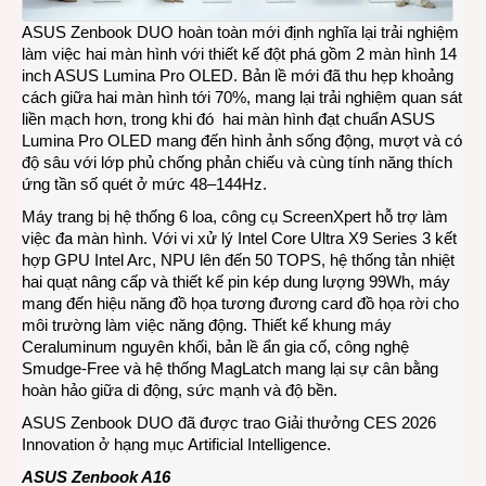
ASUS Zenbook DUO
hoàn toàn mới định nghĩa lại trải nghiệm
làm việc hai màn hình với thiết kế đột phá gồm 2 màn hình 14
inch ASUS Lumina Pro OLED. Bản lề mới đã thu hẹp khoảng
cách giữa hai màn hình tới 70%, mang lại trải nghiệm quan sát
liền mạch hơn, trong khi đó hai màn hình đạt chuẩn ASUS
Lumina Pro OLED mang đến hình ảnh sống động, mượt và có
độ sâu với lớp phủ chống phản chiếu và cùng tính năng thích
ứng tần số quét ở mức 48–144Hz.
Máy trang bị hệ thống 6 loa, công cụ ScreenXpert hỗ trợ làm
việc đa màn hình. Với vi xử lý Intel Core Ultra X9 Series 3 kết
hợp GPU Intel Arc, NPU lên đến 50 TOPS, hệ thống tản nhiệt
hai quạt nâng cấp và thiết kế pin kép dung lượng 99Wh, máy
mang đến hiệu năng đồ họa tương đương card đồ họa rời cho
môi trường làm việc năng động. Thiết kế khung máy
Ceraluminum nguyên khối, bản lề ẩn gia cố, công nghệ
Smudge‑Free và hệ thống MagLatch mang lại sự cân bằng
hoàn hảo giữa di động, sức mạnh và độ bền.
ASUS Zenbook DUO đã được trao Giải thưởng CES 2026
Innovation ở hạng mục Artificial Intelligence.
ASUS Zenbook A16