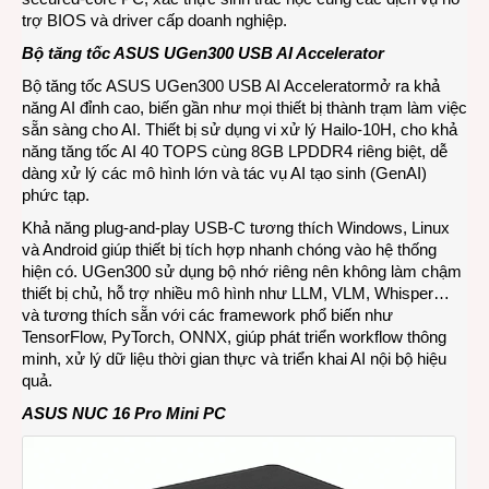
trợ BIOS và driver cấp doanh nghiệp.
Bộ tăng tốc ASUS UGen300 USB AI Accelerator
Bộ tăng tốc
ASUS UGen300 USB AI Accelerator
mở ra khả
năng AI đỉnh cao, biến gần như mọi thiết bị thành trạm làm việc
sẵn sàng cho AI. Thiết bị sử dụng vi xử lý Hailo‑10H, cho khả
năng tăng tốc AI 40 TOPS cùng 8GB LPDDR4 riêng biệt, dễ
dàng xử lý các mô hình lớn và tác vụ AI tạo sinh (GenAI)
phức tạp.
Khả năng plug‑and‑play USB‑C tương thích Windows, Linux
và Android giúp thiết bị tích hợp nhanh chóng vào hệ thống
hiện có. UGen300 sử dụng bộ nhớ riêng nên không làm chậm
thiết bị chủ, hỗ trợ nhiều mô hình như LLM, VLM, Whisper…
và tương thích sẵn với các framework phổ biến như
TensorFlow, PyTorch, ONNX, giúp phát triển workflow thông
minh, xử lý dữ liệu thời gian thực và triển khai AI nội bộ hiệu
quả.
ASUS NUC 16 Pro Mini PC