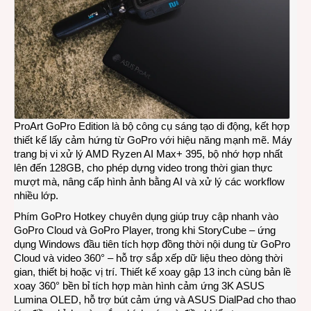
ProArt GoPro Edition
là bộ công cụ sáng tạo di động, kết hợp
thiết kế lấy cảm hứng từ GoPro với hiệu năng mạnh mẽ. Máy
trang bị vi xử lý AMD Ryzen AI Max+ 395, bộ nhớ hợp nhất
lên đến 128GB, cho phép dựng video trong thời gian thực
mượt mà, nâng cấp hình ảnh bằng AI và xử lý các workflow
nhiều lớp.
Phím GoPro Hotkey chuyên dụng giúp truy cập nhanh vào
GoPro Cloud và GoPro Player, trong khi StoryCube – ứng
dụng Windows đầu tiên tích hợp đồng thời nội dung từ GoPro
Cloud và video 360° – hỗ trợ sắp xếp dữ liệu theo dòng thời
gian, thiết bị hoặc vị trí. Thiết kế xoay gập 13 inch cùng bản lề
xoay 360° bền bỉ tích hợp màn hình cảm ứng 3K ASUS
Lumina OLED, hỗ trợ bút cảm ứng và ASUS DialPad cho thao