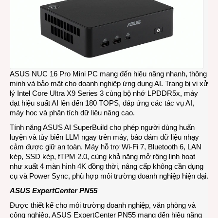
ASUS NUC 16 Pro
Mini PC mang đến hiệu năng nhanh, thông
minh và bảo mật cho doanh nghiệp ứng dụng AI. Trang bị vi xử
lý Intel Core Ultra X9 Series 3 cùng bộ nhớ LPDDR5x, máy
đạt hiệu suất AI lên đến 180 TOPS, đáp ứng các tác vụ AI,
máy học và phân tích dữ liệu nâng cao.
Tính năng ASUS AI SuperBuild cho phép người dùng huấn
luyện và tùy biến LLM ngay trên máy, bảo đảm dữ liệu nhạy
cảm được giữ an toàn. Máy hỗ trợ Wi-Fi 7, Bluetooth 6, LAN
kép, SSD kép, fTPM 2.0, cùng khả năng mở rộng linh hoạt
như xuất 4 màn hình 4K đồng thời, nâng cấp không cần dụng
cụ và Power Sync, phù hợp môi trường doanh nghiệp hiện đại.
ASUS ExpertCenter PN55
Được thiết kế cho môi trường doanh nghiệp, văn phòng và
công nghiệp, ASUS ExpertCenter PN55 mang đến hiệu năng