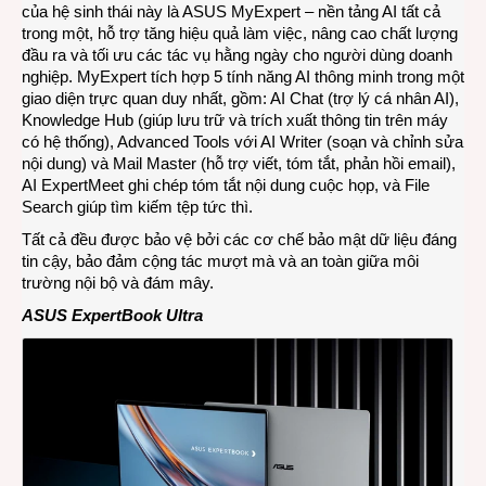
của hệ sinh thái này là
ASUS MyExpert
– nền tảng AI tất cả
trong một, hỗ trợ tăng hiệu quả làm việc, nâng cao chất lượng
đầu ra và tối ưu các tác vụ hằng ngày cho người dùng doanh
nghiệp. MyExpert tích hợp 5 tính năng AI thông minh trong một
giao diện trực quan duy nhất, gồm: AI Chat (trợ lý cá nhân AI),
Knowledge Hub (giúp lưu trữ và trích xuất thông tin trên máy
có hệ thống), Advanced Tools với AI Writer (soạn và chỉnh sửa
nội dung) và Mail Master (hỗ trợ viết, tóm tắt, phản hồi email),
AI ExpertMeet ghi chép tóm tắt nội dung cuộc họp, và File
Search giúp tìm kiếm tệp tức thì.
Tất cả đều được bảo vệ bởi các cơ chế bảo mật dữ liệu đáng
tin cậy, bảo đảm cộng tác mượt mà và an toàn giữa môi
trường nội bộ và đám mây.
ASUS ExpertBook Ultra