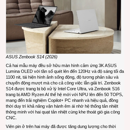
ASUS Zenbook S14 (2026)
Cả hai mẫu máy đều sở hữu màn hình cảm ứng 3K ASUS
Lumina OLED với tần số quét lên đến 120Hz và độ sáng tối đa
1100 nit, tái hiện hình ảnh sống động, độ tương phản sâu và
chuyển động mượt mà cho cả công việc lẫn giải trí. Zenbook
S14 được trang bị bộ xử lý Intel Core Ultra, và Zenbook S16
trang bị AMD Ryzen AI thế hệ mới với NPU lên đến 50 TOPS,
mang đến trải nghiệm Copilot+ PC nhanh và hiệu quả, đồng
thời duy trì khả năng vận hành êm ái nhờ hệ thống tản nhiệt
thông minh với hai quạt tản nhiệt cùng khe thoát gió gia công
CNC.
Viên pin ở trên hai máy đã được tăng dung lượng cho thời