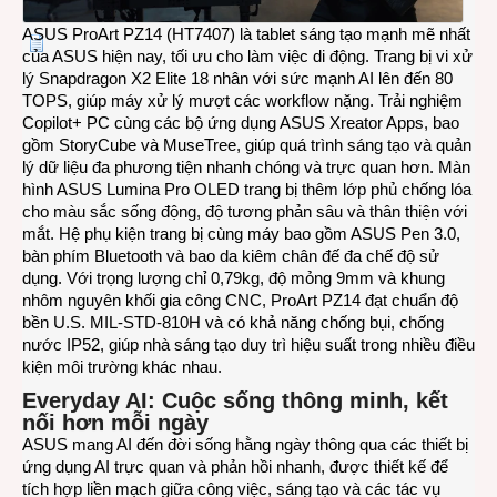
ASUS ProArt PZ14
(HT7407) là tablet sáng tạo mạnh mẽ nhất
của ASUS hiện nay, tối ưu cho làm việc di động. Trang bị vi xử
lý Snapdragon X2 Elite 18 nhân với sức mạnh AI lên đến 80
TOPS, giúp máy xử lý mượt các workflow nặng. Trải nghiệm
Copilot+ PC cùng các bộ ứng dụng ASUS Xreator Apps, bao
gồm StoryCube và MuseTree, giúp quá trình sáng tạo và quản
lý dữ liệu đa phương tiện nhanh chóng và trực quan hơn. Màn
hình ASUS Lumina Pro OLED trang bị thêm lớp phủ chống lóa
cho màu sắc sống động, độ tương phản sâu và thân thiện với
mắt. Hệ phụ kiện trang bị cùng máy bao gồm ASUS Pen 3.0,
bàn phím Bluetooth và bao da kiêm chân đế đa chế độ sử
dụng. Với trọng lượng chỉ 0,79kg, độ mỏng 9mm và khung
nhôm nguyên khối gia công CNC, ProArt PZ14 đạt chuẩn độ
bền U.S. MIL-STD-810H và có khả năng chống bụi, chống
nước IP52, giúp nhà sáng tạo duy trì hiệu suất trong nhiều điều
kiện môi trường khác nhau.
Everyday AI: Cuộc sống thông minh, kết
nối hơn mỗi ngày
ASUS mang AI đến đời sống hằng ngày thông qua các thiết bị
ứng dụng AI trực quan và phản hồi nhanh, được thiết kế để
tích hợp liền mạch giữa công việc, sáng tạo và các tác vụ