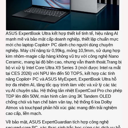
ASUS ExpertBook Ultra
kết hợp thiết kế tinh tế, hiệu năng AI
mạnh mẽ và bảo mật cấp doanh nghiệp, thiết lập chuẩn mực
mới cho laptop Copilot+ PC dành cho người dùng chuyên
nghiệp. Máy chỉ nặng từ 0,99kg, mỏng 10,9mm, sử dụng hợp
kim nhôm-magie cấp hàng không vũ trụ với công nghệ Nano
Ceramic, mang lại độ bền cao, nhưng vẫn thanh thoát.Trang bị
bộ vi xử lý Intel Core Ultra X9 Series 3 (mới được Intel ra mắt
tại CES 2026) với NPU lên đến 50 TOPS, kết hợp các tính
năng Copilot+ PC và ASUS MyExpert, ExpertBook Ultra hỗ
trợ đa nhiệm AI, tăng tốc quy trình làm việc và xử lý các tác
vụ AI chuyên sâu. Hệ thống tản nhiệt ExpertCool Pro cho phép
TDP lên đến 50W, màn hình cảm ứng 3K Tandem OLED
chống chói và hạn chế bám vân tay, hệ thống 6 loa Dolby
Atmos và touchpad phản hồi xúc giác mang đến trải nghiệm
cao cấp, liền mạch.
Về bảo mật,
ASUS ExpertGuardian
tích hợp công nghệ
secured‑core PC, xác thực sinh trắc học cùng các dịch vụ hỗ