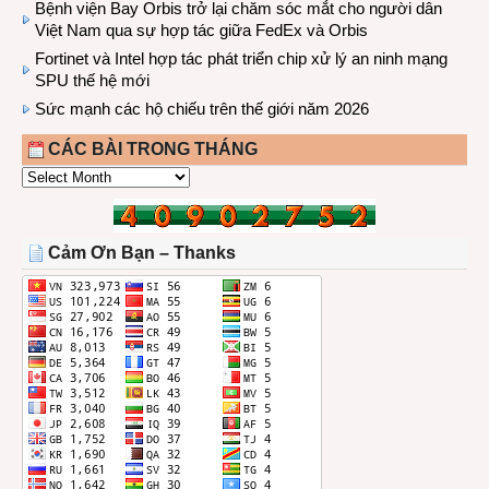
Bệnh viện Bay Orbis trở lại chăm sóc mắt cho người dân
Việt Nam qua sự hợp tác giữa FedEx và Orbis
Fortinet và Intel hợp tác phát triển chip xử lý an ninh mạng
SPU thế hệ mới
Sức mạnh các hộ chiếu trên thế giới năm 2026
CÁC BÀI TRONG THÁNG
CÁC
BÀI
TRONG
THÁNG
Cảm Ơn Bạn – Thanks