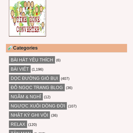
Categories
BÀI HÁT YÊU THÍCH
(6)
BÀI VIẾT
(1,196)
DỌC ĐƯỜNG GIÓ BỤI
(407)
ĐỖ NGỌC TRANG BLOG
(36)
NGẪM & NGHĨ
(12)
NGƯỢC XUÔI DÒNG ĐỜI
(107)
NHẬT KÝ GHI VỘI
(36)
RELAX
(120)