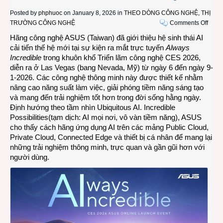
Posted by
phphuoc
on January 8, 2026 in
THEO DÒNG CÔNG NGHỆ
,
THỊ
on
TRƯỜNG CÔNG NGHỆ
Comments Off
CES
Hãng công nghệ ASUS (Taiwan) đã giới thiệu hệ sinh thái AI
2026:
cải tiến thế hệ mới tại sự kiện ra mắt trực tuyến
Always
ASU
Incredible
trong khuôn khổ Triển lãm công nghệ CES 2026,
giới
diễn ra ở Las Vegas (bang Nevada, Mỹ) từ ngày 6 đến ngày 9-
thiệu
1-2026. Các công nghệ thông minh này được thiết kế nhằm
loạt
nâng cao năng suất làm việc, giải phóng tiềm năng sáng tạo
sản
và mang đến trải nghiệm tốt hơn trong đời sống hằng ngày.
phẩm
Định hướng theo tầm nhìn Ubiquitous AI. Incredible
AI
Possibilities(tạm dịch: AI mọi nơi, vô vàn tiềm năng), ASUS
PC
cho thấy cách hãng ứng dụng AI trên các mảng Public Cloud,
2026
Private Cloud, Connected Edge và thiết bị cá nhân để mang lại
mới
những trải nghiệm thông minh, trực quan và gần gũi hơn với
trong
người dùng.
hệ
sinh
thái
AI
toàn
diện