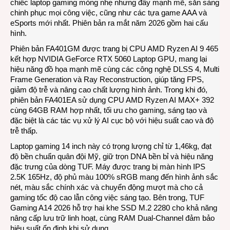
chiếc laptop gaming mỏng nhẹ nhưng đầy mạnh mẽ, sẵn sàng
chinh phục mọi công việc, cũng như các tựa game AAA và
eSports mới nhất. Phiên bản ra mắt năm 2026 gồm hai cấu
hình.
Phiên bản FA401GM được trang bị CPU AMD Ryzen AI 9 465
kết hợp NVIDIA GeForce RTX 5060 Laptop GPU, mang lại
hiệu năng đồ họa mạnh mẽ cùng các công nghệ DLSS 4, Multi
Frame Generation và Ray Reconstruction, giúp tăng FPS,
giảm độ trễ và nâng cao chất lượng hình ảnh. Trong khi đó,
phiên bản FA401EA sử dụng CPU AMD Ryzen AI MAX+ 392
cùng 64GB RAM hợp nhất, tối ưu cho gaming, sáng tạo và
đặc biệt là các tác vụ xử lý AI cục bộ với hiệu suất cao và độ
trễ thấp.
Laptop gaming 14 inch này có trọng lượng chỉ từ 1,46kg, đạt
độ bền chuẩn quân đội Mỹ, giữ trọn DNA bền bỉ và hiệu năng
đặc trưng của dòng TUF. Máy được trang bị màn hình IPS
2.5K 165Hz, độ phủ màu 100% sRGB mang đến hình ảnh sắc
nét, màu sắc chính xác và chuyển động mượt mà cho cả
gaming tốc độ cao lẫn công việc sáng tạo. Bên trong, TUF
Gaming A14 2026 hỗ trợ hai khe SSD M.2 2280 cho khả năng
nâng cấp lưu trữ linh hoạt, cùng RAM Dual-Channel đảm bảo
hiệu suất ổn định khi sử dụng.