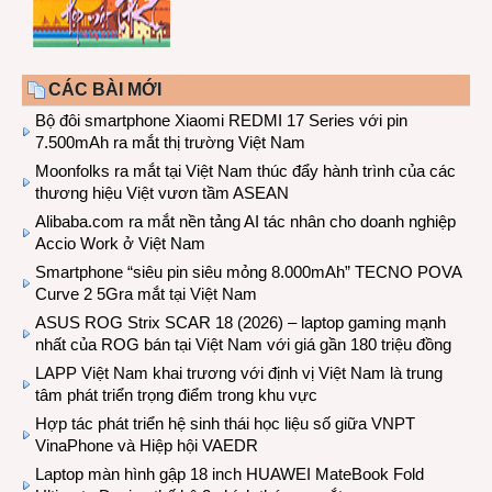
CÁC BÀI MỚI
Bộ đôi smartphone Xiaomi REDMI 17 Series với pin
7.500mAh ra mắt thị trường Việt Nam
Moonfolks ra mắt tại Việt Nam thúc đẩy hành trình của các
thương hiệu Việt vươn tầm ASEAN
Alibaba.com ra mắt nền tảng AI tác nhân cho doanh nghiệp
Accio Work ở Việt Nam
Smartphone “siêu pin siêu mỏng 8.000mAh” TECNO POVA
Curve 2 5Gra mắt tại Việt Nam
ASUS ROG Strix SCAR 18 (2026) – laptop gaming mạnh
nhất của ROG bán tại Việt Nam với giá gần 180 triệu đồng
LAPP Việt Nam khai trương với định vị Việt Nam là trung
tâm phát triển trọng điểm trong khu vực
Hợp tác phát triển hệ sinh thái học liệu số giữa VNPT
VinaPhone và Hiệp hội VAEDR
Laptop màn hình gập 18 inch HUAWEI MateBook Fold