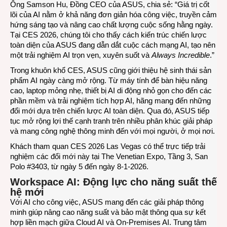
Ông Samson Hu, Đồng CEO của ASUS, chia sẻ: “Giá trị cốt
lõi của AI nằm ở khả năng đơn giản hóa công việc, truyền cảm
hứng sáng tạo và nâng cao chất lượng cuộc sống hằng ngày.
Tại CES 2026, chúng tôi cho thấy cách kiến trúc chiến lược
toàn diện của ASUS đang dẫn dắt cuộc cách mạng AI, tạo nên
một trải nghiệm AI trọn vẹn, xuyên suốt và
Always Incredible
.”
Trong khuôn khổ CES, ASUS cũng giới thiệu hệ sinh thái sản
phẩm AI ngày càng mở rộng. Từ máy tính để bàn hiệu năng
cao, laptop mỏng nhẹ, thiết bị AI di động nhỏ gọn cho đến các
phần mềm và trải nghiệm tích hợp AI, hãng mang đến những
đổi mới dựa trên chiến lược AI toàn diện. Qua đó, ASUS tiếp
tục mở rộng lợi thế cạnh tranh trên nhiều phân khúc giải pháp
và mang công nghệ thông minh đến với mọi người, ở mọi nơi.
Khách tham quan CES 2026 Las Vegas có thể trực tiếp trải
nghiệm các đổi mới này tại The Venetian Expo, Tầng 3, San
Polo #3403, từ ngày 5 đến ngày 8-1-2026.
Workspace AI: Động lực cho năng suất thế
hệ mới
Với AI cho công việc, ASUS mang đến các giải pháp thông
minh giúp nâng cao năng suất và bảo mật thông qua sự kết
hợp liền mạch giữa Cloud AI và On‑Premises AI. Trung tâm