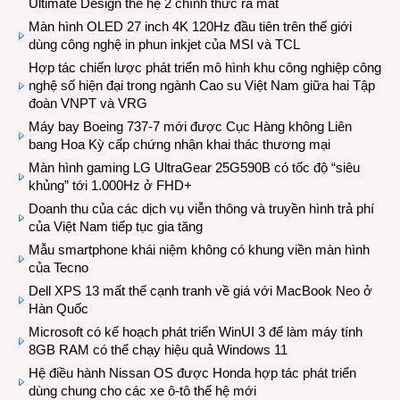
Ultimate Design thế hệ 2 chính thức ra mắt
Màn hình OLED 27 inch 4K 120Hz đầu tiên trên thế giới
dùng công nghệ in phun inkjet của MSI và TCL
Hợp tác chiến lược phát triển mô hình khu công nghiệp công
nghệ số hiện đại trong ngành Cao su Việt Nam giữa hai Tập
đoàn VNPT và VRG
Máy bay Boeing 737-7 mới được Cục Hàng không Liên
bang Hoa Kỳ cấp chứng nhận khai thác thương mại
Màn hình gaming LG UltraGear 25G590B có tốc độ “siêu
khủng” tới 1.000Hz ở FHD+
Doanh thu của các dịch vụ viễn thông và truyền hình trả phí
của Việt Nam tiếp tục gia tăng
Mẫu smartphone khái niệm không có khung viền màn hình
của Tecno
Dell XPS 13 mất thế cạnh tranh về giá với MacBook Neo ở
Hàn Quốc
Microsoft có kế hoạch phát triển WinUI 3 để làm máy tính
8GB RAM có thể chạy hiệu quả Windows 11
Hệ điều hành Nissan OS được Honda hợp tác phát triển
dùng chung cho các xe ô-tô thế hệ mới