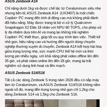
ASUS Zenbook A14
Chỉ nặng dưới 1kg và được chế tác từ Ceraluminum siêu nhẹ
nhưng bền bỉ,
ASUS Zenbook A14
(UX3407) là một chiếc
Copilot+ PC mang đến tính di động cao mà không phải đánh
đổi hiệu năng. Máy được trang bị bộ vi xử lý Qualcomm
Snapdragon X2 Elite 18 nhân với NPU 80 TOPS, cho phép xử
lý đa nhiệm dựa trên AI và mang lại những trải nghiệm
Copilot+ PC thiết thực, giúp tối ưu quy trình làm việc. Thiết kế
nhỏ gọn, hiệu năng cao và hướng đến người dùng chuyên
nghiệp thường xuyên di chuyển, Zenbook A14 kết hợp hài hòa
giữa trọng lượng nhẹ, sức mạnh CPU thế hệ mới và thời
lượng pin nhiều ngày, với khả năng phát video offline lên đến
35 giờ, và phát video online lên đến 28 giờ, mang lại trải
nghiệm sử dụng linh hoạt và liền mạch.
ASUS Zenbook S14/S16
Tất cả các dòng Zenbook S trong năm 2026 đều có nắp máy
làm từ Ceraluminum, và ASUS Zenbook S14/S16 không nằm
ngoài số đó, mang đến trọng lượng nhỏ gọn chỉ 1,2kg cho
dòng Zenbook S14 và 1,5kg cho Zenbook S16.