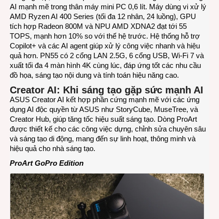
AI mạnh mẽ trong thân máy mini PC 0,6 lít. Máy dùng vi xử lý
AMD Ryzen AI 400 Series (tối đa 12 nhân, 24 luồng), GPU
tích hợp Radeon 800M và NPU AMD XDNA2 đạt tới 55
TOPS, mạnh hơn 10% so với thế hệ trước. Hệ thống hỗ trợ
Copilot+ và các AI agent giúp xử lý công việc nhanh và hiệu
quả hơn. PN55 có 2 cổng LAN 2.5G, 6 cổng USB, Wi-Fi 7 và
xuất tối đa 4 màn hình 4K cùng lúc, đáp ứng tốt các nhu cầu
đồ họa, sáng tạo nội dung và tính toán hiệu năng cao.
Creator AI: Khi sáng tạo gặp sức mạnh AI
ASUS Creator AI kết hợp phần cứng mạnh mẽ với các ứng
dụng AI độc quyền từ ASUS như
StoryCube
,
MuseTree
, và
Creator Hub
, giúp tăng tốc hiệu suất sáng tạo. Dòng ProArt
được thiết kế cho các công việc dựng, chỉnh sửa chuyên sâu
và sáng tạo di động, mang đến sự linh hoạt, thông minh và
hiệu quả cho nhà sáng tạo.
ProArt GoPro Edition