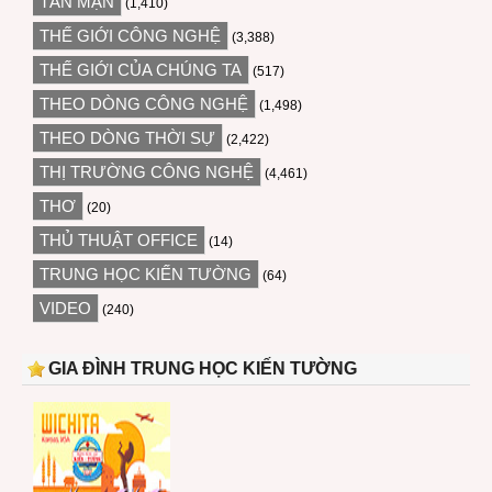
TẢN MẠN
(1,410)
THẾ GIỚI CÔNG NGHỆ
(3,388)
THẾ GIỚI CỦA CHÚNG TA
(517)
THEO DÒNG CÔNG NGHỆ
(1,498)
THEO DÒNG THỜI SỰ
(2,422)
THỊ TRƯỜNG CÔNG NGHỆ
(4,461)
THƠ
(20)
THỦ THUẬT OFFICE
(14)
TRUNG HỌC KIẾN TƯỜNG
(64)
VIDEO
(240)
GIA ĐÌNH TRUNG HỌC KIẾN TƯỜNG