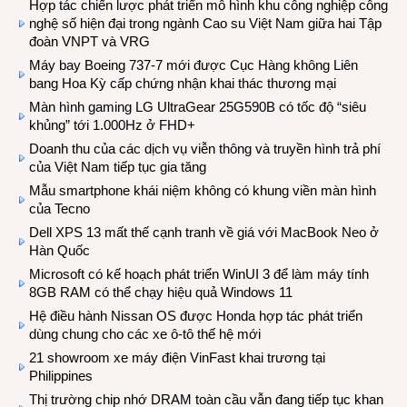
Hợp tác chiến lược phát triển mô hình khu công nghiệp công
nghệ số hiện đại trong ngành Cao su Việt Nam giữa hai Tập
đoàn VNPT và VRG
Máy bay Boeing 737-7 mới được Cục Hàng không Liên
bang Hoa Kỳ cấp chứng nhận khai thác thương mại
Màn hình gaming LG UltraGear 25G590B có tốc độ “siêu
khủng” tới 1.000Hz ở FHD+
Doanh thu của các dịch vụ viễn thông và truyền hình trả phí
của Việt Nam tiếp tục gia tăng
Mẫu smartphone khái niệm không có khung viền màn hình
của Tecno
Dell XPS 13 mất thế cạnh tranh về giá với MacBook Neo ở
Hàn Quốc
Microsoft có kế hoạch phát triển WinUI 3 để làm máy tính
8GB RAM có thể chạy hiệu quả Windows 11
Hệ điều hành Nissan OS được Honda hợp tác phát triển
dùng chung cho các xe ô-tô thế hệ mới
21 showroom xe máy điện VinFast khai trương tại
Philippines
Thị trường chip nhớ DRAM toàn cầu vẫn đang tiếp tục khan