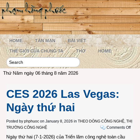
HOME
TẢN MẠN
BÀI VIẾT
THẾ GIỚI CỦA CHÚNG TA
THƠ
HOME
Thứ Năm ngày 06 tháng 8 năm 2026
CES 2026 Las Vegas:
Ngày thứ hai
Posted by
phphuoc
on January 8, 2026 in
THEO DÒNG CÔNG NGHỆ
,
THỊ
on
TRƯỜNG CÔNG NGHỆ
Comments Off
CES
Ngày thứ hai (7-1-2026) của Triển lãm công nghệ toàn cầu
2026