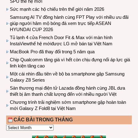
SPU thế hệ mới
Sức mạnh các hộ chiếu trên thế giới năm 2026
Samsung AI TV đồng hành cùng FPT Play với nhiều ưu đãi
giúp người hâm mộ bóng đá xem trực tiếp ASEAN
HYUNDAI CUP 2026
Tủ lạnh 4 cửa French Door Fit & Max với màn hình
InstaViewthế hệ mớiđược LG mở bán tại Việt Nam
MacBook Pro đã thay đổi trong 5 năm qua
Chip Qualcomm tăng giá vì hết còn chịu đựng nổi áp lực giá
linh kiện tăng cao
Một cái nhìn đầu tiên về bộ ba smartphone gập Samsung
Galaxy Z8 Series
Sàn thương mại điện tử Lazada đồng hành cùng JBL dưa
thiết bị âm thanh chất lượng đến với nhiều người Việt
Chương trình trải nghiệm sớm smartphone gập hoàn toàn
mới Galaxy Z Fold8 tại Việt Nam
CÁC BÀI TRONG THÁNG
CÁC
BÀI