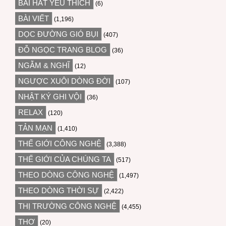
BÀI HÁT YÊU THÍCH
(6)
BÀI VIẾT
(1,196)
DỌC ĐƯỜNG GIÓ BỤI
(407)
ĐỖ NGỌC TRANG BLOG
(36)
NGẪM & NGHĨ
(12)
NGƯỢC XUÔI DÒNG ĐỜI
(107)
NHẬT KÝ GHI VỘI
(36)
RELAX
(120)
TẢN MẠN
(1,410)
THẾ GIỚI CÔNG NGHỆ
(3,388)
THẾ GIỚI CỦA CHÚNG TA
(517)
THEO DÒNG CÔNG NGHỆ
(1,497)
THEO DÒNG THỜI SỰ
(2,422)
THỊ TRƯỜNG CÔNG NGHỆ
(4,455)
THƠ
(20)