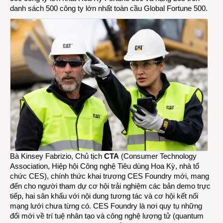
danh sách 500 công ty lớn nhất toàn cầu Global Fortune 500.
Bà Kinsey Fabrizio, Chủ tịch
CTA
(Consumer Technology
Association, Hiệp hội Công nghệ Tiêu dùng Hoa Kỳ, nhà tổ
chức CES), chính thức khai trương
CES Foundry
mới, mang
đến cho người tham dự cơ hội trải nghiệm các bản demo trực
tiếp, hai sân khấu với nội dung tương tác và cơ hội kết nối
mạng lưới chưa từng có. CES Foundry là nơi quy tụ những
đổi mới về trí tuệ nhân tạo và công nghệ lượng tử (quantum