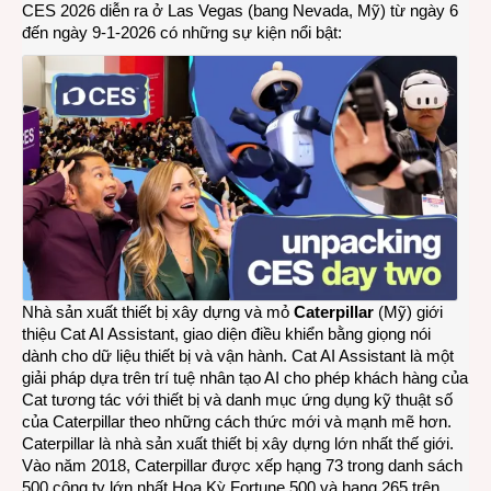
CES 2026 diễn ra ở Las Vegas (bang Nevada, Mỹ) từ ngày 6
Las
đến ngày 9-1-2026 có những sự kiện nổi bật:
Vegas
Ngày
thứ
hai
Nhà sản xuất thiết bị xây dựng và mỏ
Caterpillar
(Mỹ) giới
thiệu
Cat AI Assistant
, giao diện điều khiển bằng giọng nói
dành cho dữ liệu thiết bị và vận hành. Cat AI Assistant là một
giải pháp dựa trên trí tuệ nhân tạo AI cho phép khách hàng của
Cat tương tác với thiết bị và danh mục ứng dụng kỹ thuật số
của Caterpillar theo những cách thức mới và mạnh mẽ hơn.
Caterpillar là nhà sản xuất thiết bị xây dựng lớn nhất thế giới.
Vào năm 2018, Caterpillar được xếp hạng 73 trong danh sách
500 công ty lớn nhất Hoa Kỳ Fortune 500 và hạng 265 trên