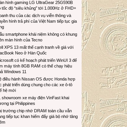
àn hình gaming LG UltraGear 25G590B
 tốc độ “siêu khủng” tới 1.000Hz ở FHD+
anh thu của các dịch vụ viễn thông và
uyền hình trả phí của Việt Nam tiếp tục gia
ng
ẫu smartphone khái niệm không có khung
iền màn hình của Tecno
ll XPS 13 mất thế cạnh tranh về giá với
acBook Neo ở Hàn Quốc
crosoft có kế hoạch phát triển WinUI 3 để
àm máy tính 8GB RAM có thể chạy hiệu
uả Windows 11
ệ điều hành Nissan OS được Honda hợp
c phát triển dùng chung cho các xe ô-tô
ế hệ mới
1 showroom xe máy điện VinFast khai
ương tại Philippines
hị trường chip nhớ DRAM toàn cầu vẫn
ng tiếp tục khan hiếm đẩy giá bộ nhớ tăng
hêm