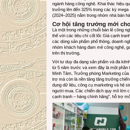
ngành hàng công nghệ. Khai thác hiệu q
trưởng lên đến 325% trong các kỳ mega s
(2024–2025) nằm trong nhóm nhà bán hà
Cơ hội tăng trưởng mới ch
Là một trong những chuỗi bán lẻ công ng
thế với các tiêu chí cốt lõi: Giá cạnh t
các dòng sản phẩm phổ thông, doanh ngh
nhóm khách hàng đam mê công nghệ, gami
trên thị trường.
Với tư duy đa dạng sản phẩm và đa kênh
từ 5 năm trước và xem đây là một phần t
Minh Tâm, Trưởng phòng Marketing của 
trợ mà còn là nền tảng tăng trưởng chiến
dụng dữ liệu, công cụ marketing và hệ sin
người mua. Các chiến dịch quy mô lớn cù
cạnh tranh – hàng chính hãng”, hỗ trợ m