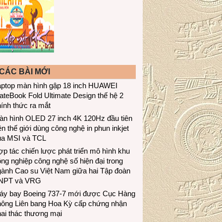
CÁC BÀI MỚI
aptop màn hình gập 18 inch HUAWEI
teBook Fold Ultimate Design thế hệ 2
ính thức ra mắt
àn hình OLED 27 inch 4K 120Hz đầu tiên
ên thế giới dùng công nghệ in phun inkjet
ủa MSI và TCL
p tác chiến lược phát triển mô hình khu
ng nghiệp công nghệ số hiện đại trong
gành Cao su Việt Nam giữa hai Tập đoàn
NPT và VRG
áy bay Boeing 737-7 mới được Cục Hàng
hông Liên bang Hoa Kỳ cấp chứng nhận
ai thác thương mại