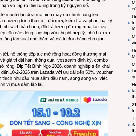
M
 hạn với người tiêu dùng trong kỷ nguyên số.
có
ile mạnh dạn đưa mô hình máy cũ chính hãng lên
Do
hương trình thu cũ – đổi mới, kiểm tra và phân loại kỹ
tr
chính sách bảo hành, đổi trả tương đương mua tại cửa
tă
iếp cận các dòng flagship với chi phí hợp lý, phù hợp xu
M
a tăng tần suất ghé thăm và giá trị đơn hàng cho gian
v
De
n tới, hệ thống tiếp tục mở rộng hoạt động thương mại
M
và giá trị dài hạn, thông qua livestream định kỳ, combo
Mi
ở rộng. Dịp Tết Bính Ngọ 2026, doanh nghiệp triển khai
l
1 đến 10-2-2026 trên Lazada với ưu đãi đến 50%, voucher
q
h thích nhu cầu mua sắm đầu năm, song song với việc
nh vi mua sắm lặp lại.
H
tá
th
2
tr
T
đa
t