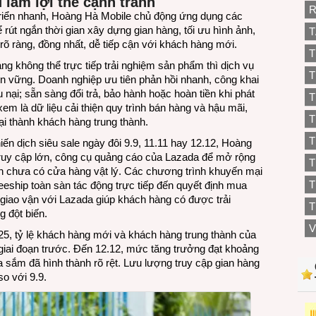
 làm lợi thế cạnh tranh
R
 triển nhanh, Hoàng Hà Mobile chủ động ứng dụng các
ể rút ngắn thời gian xây dựng gian hàng, tối ưu hình ảnh,
T
rõ ràng, đồng nhất, dễ tiếp cận với khách hàng mới.
T
ng không thể trực tiếp trải nghiệm sản phẩm thì dịch vụ
T
ền vững. Doanh nghiệp ưu tiên phản hồi nhanh, công khai
 nại; sẵn sàng đổi trả, bảo hành hoặc hoàn tiền khi phát
T
em là dữ liệu cải thiện quy trình bán hàng và hậu mãi,
T
i thành khách hàng trung thành.
T
ến dịch siêu sale ngày đôi 9.9, 11.11 hay 12.12, Hoàng
truy cập lớn, công cụ quảng cáo của Lazada để mở rộng
ành chưa có cửa hàng vật lý. Các chương trình khuyến mại
T
reeship toàn sàn tác động trực tiếp đến quyết định mua
 giao vận với Lazada giúp khách hàng có được trải
T
 đột biến.
V
25, tỷ lệ khách hàng mới và khách hàng trung thành của
giai đoạn trước. Đến 12.12, mức tăng trưởng đạt khoảng
 sắm đã hình thành rõ rệt. Lưu lượng truy cập gian hàng
o với 9.9.