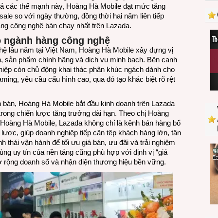
uả các thế mạnh này, Hoàng Hà Mobile đạt mức tăng
lên
ale so với ngày thường, đồng thời hai năm liên tiếp
sàn
ng công nghệ bán chạy nhất trên Lazada.
Lazada
o ngành hàng công nghệ
hệ lâu năm tại Việt Nam, Hoàng Hà Mobile xây dựng vị
ranh, sản phẩm chính hãng và dịch vụ minh bạch. Bên cạnh
iệp còn chủ động khai thác phân khúc ngách dành cho
ng, yêu cầu cấu hình cao, qua đó tạo khác biệt rõ rệt
 bán, Hoàng Hà Mobile bắt đầu kinh doanh trên Lazada
rong chiến lược tăng trưởng dài hạn. Theo chị Hoàng
Hoàng Hà Mobile, Lazada không chỉ là kênh bán hàng bổ
 lược, giúp doanh nghiệp tiếp cận tệp khách hàng lớn, tận
h thái vận hành để tối ưu giá bán, ưu đãi và trải nghiệm
ng uy tín của nền tảng cũng phù hợp với định vị “giá
ở rộng doanh số và nhận diện thương hiệu bền vững.