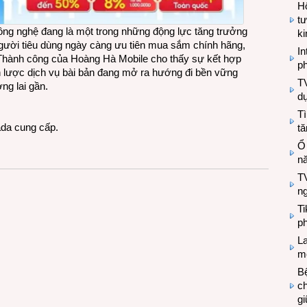
Hộ
tư
ông nghệ đang là một trong những động lực tăng trưởng
k
người tiêu dùng ngày càng ưu tiên mua sắm chính hãng,
In
. Thành công của Hoàng Hà Mobile cho thấy sự kết hợp
ph
n lược dịch vụ bài bản đang mở ra hướng đi bền vững
T
ng lai gần.
d
Tì
ada cung cấp.
tă
Ổ
n
TV
n
T
ph
L
mẽ
Bệ
c
g