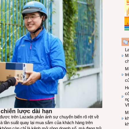
L
Ma
ch
M
tr
c
Hợ
cô
n
V
 chiến lược dài hạn
M
ược trên Lazada phản ánh sự chuyển biến rõ rệt về
k
 và tần suất quay lại mua sắm của khách hàng trên
kh
 không còn chỉ là kênh mở rộng doanh số, mà đang trở