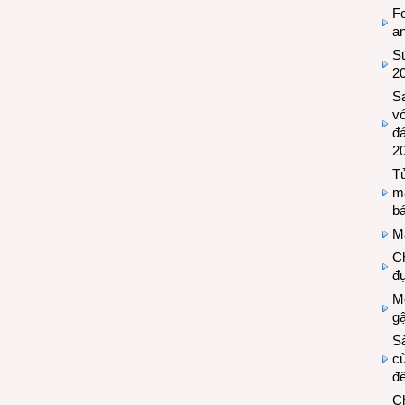
Fo
a
Sứ
2
S
vớ
đ
2
Tủ
m
bá
M
Ch
đự
Mộ
g
S
cù
đế
C