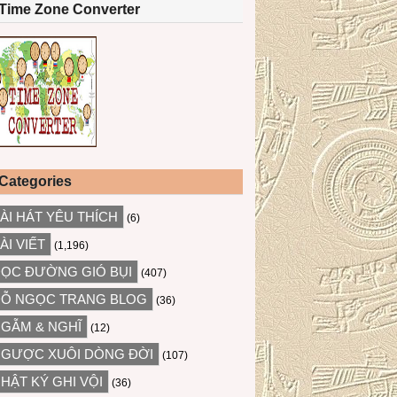
Time Zone Converter
Categories
ÀI HÁT YÊU THÍCH
(6)
ÀI VIẾT
(1,196)
ỌC ĐƯỜNG GIÓ BỤI
(407)
Ỗ NGỌC TRANG BLOG
(36)
GẪM & NGHĨ
(12)
GƯỢC XUÔI DÒNG ĐỜI
(107)
HẬT KÝ GHI VỘI
(36)