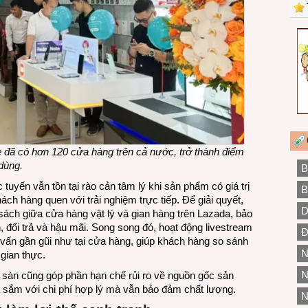
đã có hơn 120 cửa hàng trên cả nước, trở thành điểm
dùng.
B
uyến vẫn tồn tại rào cản tâm lý khi sản phẩm có giá trị
B
ch hàng quen với trải nghiệm trực tiếp. Để giải quyết,
D
ách giữa cửa hàng vật lý và gian hàng trên Lazada, bảo
đổi trả và hậu mãi. Song song đó, hoạt động livestream
Đ
vấn gần gũi như tại cửa hàng, giúp khách hàng so sánh
N
gian thực.
N
 sàn cũng góp phần hạn chế rủi ro về nguồn gốc sản
 sắm với chi phí hợp lý mà vẫn bảo đảm chất lượng.
N