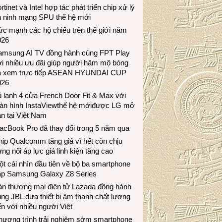
rtinet và Intel hợp tác phát triển chip xử lý
n ninh mạng SPU thế hệ mới
c mạnh các hộ chiếu trên thế giới năm
026
amsung AI TV đồng hành cùng FPT Play
i nhiều ưu đãi giúp người hâm mộ bóng
á xem trực tiếp ASEAN HYUNDAI CUP
026
 lạnh 4 cửa French Door Fit & Max với
àn hình InstaViewthế hệ mớiđược LG mở
n tại Việt Nam
acBook Pro đã thay đổi trong 5 năm qua
ip Qualcomm tăng giá vì hết còn chịu
ng nổi áp lực giá linh kiện tăng cao
t cái nhìn đầu tiên về bộ ba smartphone
ập Samsung Galaxy Z8 Series
àn thương mại điện tử Lazada đồng hành
ng JBL dưa thiết bị âm thanh chất lượng
n với nhiều người Việt
hương trình trải nghiệm sớm smartphone