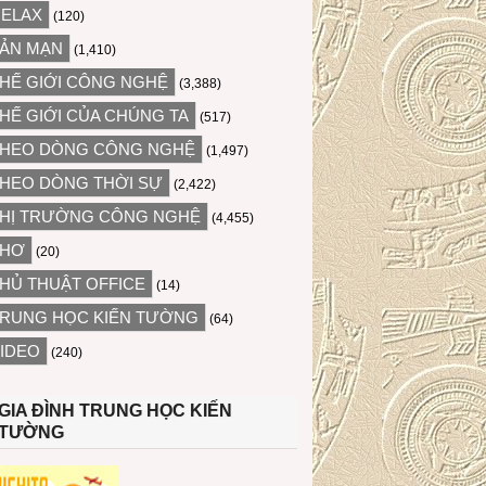
ELAX
(120)
ẢN MẠN
(1,410)
HẾ GIỚI CÔNG NGHỆ
(3,388)
HẾ GIỚI CỦA CHÚNG TA
(517)
HEO DÒNG CÔNG NGHỆ
(1,497)
HEO DÒNG THỜI SỰ
(2,422)
HỊ TRƯỜNG CÔNG NGHỆ
(4,455)
THƠ
(20)
HỦ THUẬT OFFICE
(14)
RUNG HỌC KIẾN TƯỜNG
(64)
IDEO
(240)
GIA ĐÌNH TRUNG HỌC KIẾN
TƯỜNG