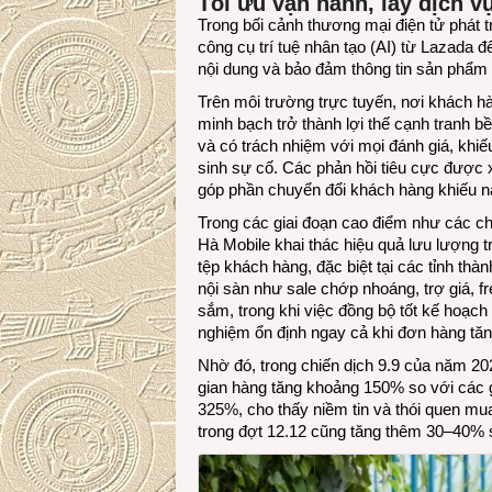
Tối ưu vận hành, lấy dịch vụ
Trong bối cảnh thương mại điện tử phát
công cụ trí tuệ nhân tạo (AI) từ Lazada đ
nội dung và bảo đảm thông tin sản phẩm 
Trên môi trường trực tuyến, nơi khách hà
minh bạch trở thành lợi thế cạnh tranh b
và có trách nhiệm với mọi đánh giá, khiếu
sinh sự cố. Các phản hồi tiêu cực được x
góp phần chuyển đổi khách hàng khiếu nạ
Trong các giai đoạn cao điểm như các chi
Hà Mobile khai thác hiệu quả lưu lượng 
tệp khách hàng, đặc biệt tại các tỉnh th
nội sàn như sale chớp nhoáng, trợ giá, f
sắm, trong khi việc đồng bộ tốt kế hoạch
nghiệm ổn định ngay cả khi đơn hàng tăng
Nhờ đó, trong chiến dịch 9.9 của năm 20
gian hàng tăng khoảng 150% so với các 
325%, cho thấy niềm tin và thói quen mua
trong đợt 12.12 cũng tăng thêm 30–40% s