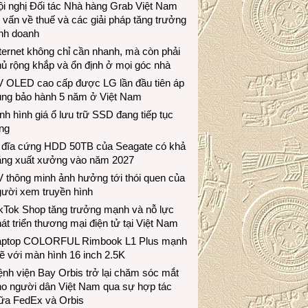
i nghị Đối tác Nhà hàng Grab Việt Nam
 vấn về thuế và các giải pháp tăng trưởng
inh doanh
ternet không chỉ cần nhanh, mà còn phải
ủ rộng khắp và ổn định ở mọi góc nhà
V OLED cao cấp được LG lần đầu tiên áp
ụng bảo hành 5 năm ở Việt Nam
nh hình giá ổ lưu trữ SSD đang tiếp tục
ng
 đĩa cứng HDD 50TB của Seagate có khả
ăng xuất xưởng vào năm 2027
 thông minh ảnh hưởng tới thói quen của
gười xem truyền hình
ikTok Shop tăng trưởng mạnh và nỗ lực
át triển thương mại điện tử tại Việt Nam
aptop COLORFUL Rimbook L1 Plus mạnh
 với màn hình 16 inch 2.5K
nh viện Bay Orbis trở lại chăm sóc mắt
ho người dân Việt Nam qua sự hợp tác
iữa FedEx và Orbis