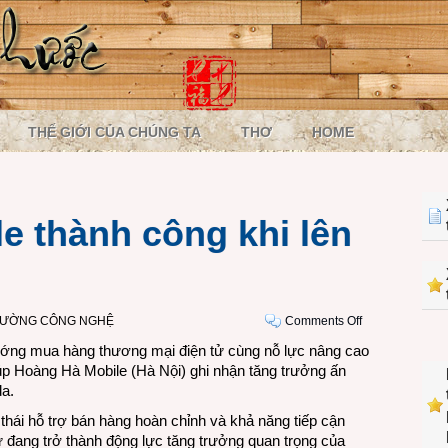
THẾ GIỚI CỦA CHÚNG TA
THƠ
HOME
e thành công khi lên
on
RƯỜNG CÔNG NGHỆ
Comments Off
Hoàng
ướng mua hàng thương mại điện tử cùng nỗ lực nâng cao
Hà
iúp
Hoàng Hà Mobile
(Hà Nội) ghi nhận tăng trưởng ấn
Mobile
da.
thành
 thái hỗ trợ bán hàng hoàn chỉnh và khả năng tiếp cận
công
 đang trở thành động lực tăng trưởng quan trọng của
khi