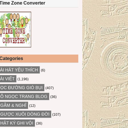
Time Zone Converter
Categories
ÀI HÁT YÊU THÍCH
(6)
ÀI VIẾT
(1,196)
ỌC ĐƯỜNG GIÓ BỤI
(407)
Ỗ NGỌC TRANG BLOG
(36)
GẪM & NGHĨ
(12)
GƯỢC XUÔI DÒNG ĐỜI
(107)
HẬT KÝ GHI VỘI
(36)