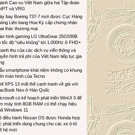
gành Cao su Việt Nam giữa hai Tập đoàn
NPT và VRG
áy bay Boeing 737-7 mới được Cục Hàng
hông Liên bang Hoa Kỳ cấp chứng nhận
ai thác thương mại
àn hình gaming LG UltraGear 25G590B
 tốc độ “siêu khủng” tới 1.000Hz ở FHD+
anh thu của các dịch vụ viễn thông và
uyền hình trả phí của Việt Nam tiếp tục gia
ng
ẫu smartphone khái niệm không có khung
iền màn hình của Tecno
ll XPS 13 mất thế cạnh tranh về giá với
acBook Neo ở Hàn Quốc
crosoft có kế hoạch phát triển WinUI 3 để
àm máy tính 8GB RAM có thể chạy hiệu
uả Windows 11
ệ điều hành Nissan OS được Honda hợp
c phát triển dùng chung cho các xe ô-tô
ế hệ mới