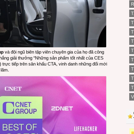
R
T
T
T
T
T
up
và đội ngũ biên tập viên chuyên gia của họ đã công
thắng giải thưởng “Những sản phẩm tốt nhất của CES
T
) trực tiếp trên sân khấu CTA, vinh danh những đổi mới
 lãm.
T
T
V