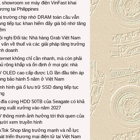
1 showroom xe máy điện VinFast khai
ương tại Philippines
hị trường chip nhớ DRAM toàn cầu vẫn
ng tiếp tục khan hiếm đẩy giá bộ nhớ tăng
hêm
i nghị Đối tác Nhà hàng Grab Việt Nam
 vấn về thuế và các giải pháp tăng trưởng
inh doanh
ternet không chỉ cần nhanh, mà còn phải
ủ rộng khắp và ổn định ở mọi góc nhà
V OLED cao cấp được LG lần đầu tiên áp
ụng bảo hành 5 năm ở Việt Nam
nh hình giá ổ lưu trữ SSD đang tiếp tục
ng
 đĩa cứng HDD 50TB của Seagate có khả
ăng xuất xưởng vào năm 2027
 thông minh ảnh hưởng tới thói quen của
gười xem truyền hình
ikTok Shop tăng trưởng mạnh và nỗ lực
át triển thương mại điện tử tại Việt Nam