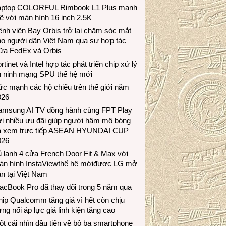
aptop COLORFUL Rimbook L1 Plus mạnh
 với màn hình 16 inch 2.5K
nh viện Bay Orbis trở lại chăm sóc mắt
ho người dân Việt Nam qua sự hợp tác
iữa FedEx và Orbis
rtinet và Intel hợp tác phát triển chip xử lý
n ninh mạng SPU thế hệ mới
c mạnh các hộ chiếu trên thế giới năm
026
amsung AI TV đồng hành cùng FPT Play
i nhiều ưu đãi giúp người hâm mộ bóng
á xem trực tiếp ASEAN HYUNDAI CUP
026
 lạnh 4 cửa French Door Fit & Max với
àn hình InstaViewthế hệ mớiđược LG mở
n tại Việt Nam
acBook Pro đã thay đổi trong 5 năm qua
ip Qualcomm tăng giá vì hết còn chịu
ng nổi áp lực giá linh kiện tăng cao
t cái nhìn đầu tiên về bộ ba smartphone