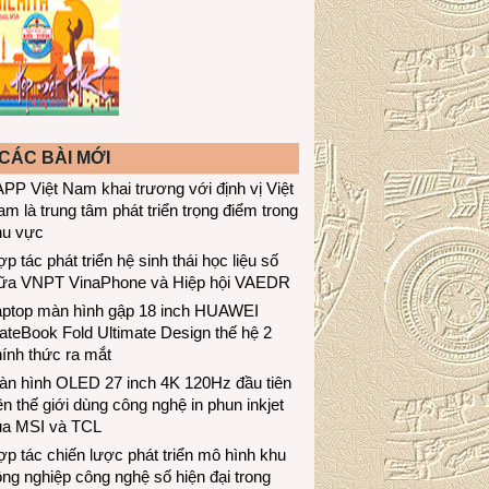
CÁC BÀI MỚI
PP Việt Nam khai trương với định vị Việt
m là trung tâm phát triển trọng điểm trong
hu vực
p tác phát triển hệ sinh thái học liệu số
iữa VNPT VinaPhone và Hiệp hội VAEDR
aptop màn hình gập 18 inch HUAWEI
teBook Fold Ultimate Design thế hệ 2
ính thức ra mắt
àn hình OLED 27 inch 4K 120Hz đầu tiên
ên thế giới dùng công nghệ in phun inkjet
ủa MSI và TCL
p tác chiến lược phát triển mô hình khu
ng nghiệp công nghệ số hiện đại trong