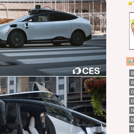
B
B
D
Đ
N
N
N