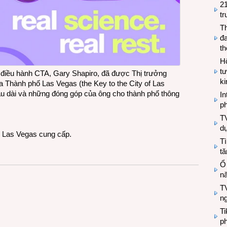
2
tr
T
đa
t
Hộ
tư
 điều hành CTA, Gary Shapiro, đã được Thị trưởng
k
a Thành phố Las Vegas (the Key to the City of Las
âu dài và những đóng góp của ông cho thành phố thông
In
ph
T
d
 Las Vegas cung cấp.
Tì
tă
Ổ
n
TV
n
T
ph