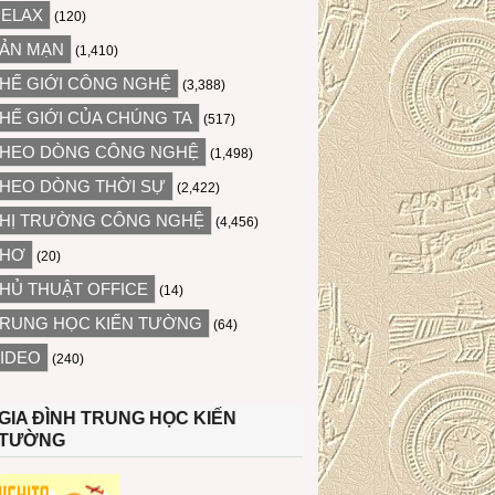
ELAX
(120)
ẢN MẠN
(1,410)
HẾ GIỚI CÔNG NGHỆ
(3,388)
HẾ GIỚI CỦA CHÚNG TA
(517)
HEO DÒNG CÔNG NGHỆ
(1,498)
HEO DÒNG THỜI SỰ
(2,422)
HỊ TRƯỜNG CÔNG NGHỆ
(4,456)
THƠ
(20)
HỦ THUẬT OFFICE
(14)
RUNG HỌC KIẾN TƯỜNG
(64)
IDEO
(240)
GIA ĐÌNH TRUNG HỌC KIẾN
TƯỜNG