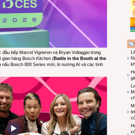
LA
c đầu bếp Marcel Vigneron và Bryan Voltaggio trong
Na
tại gian hàng Bosch Kitchen (
Battle in the Booth at the
k
ếp nấu Bosch 800 Series mới, lò nướng AI và các tính
Hợ
g
L
Ma
ch
M
tr
c
Hợ
cô