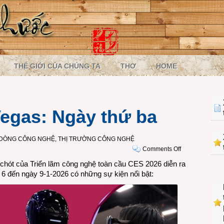
THẾ GIỚI CỦA CHÚNG TA
THƠ
HOME
egas: Ngày thứ ba
 DÒNG CÔNG NGHỆ
,
THỊ TRƯỜNG CÔNG NGHỆ
on
Comments Off
CES
 chót của Triển lãm công nghệ toàn cầu CES 2026 diễn ra
2026
6 đến ngày 9-1-2026 có những sự kiện nổi bật:
Las
Vegas:
Ngày
thứ
ba