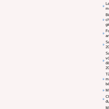
L
mẽ
Bệ
c
g
Fo
a
Sứ
2
S
vớ
đ
2
Tủ
m
bá
M
Ch
đự
Mộ