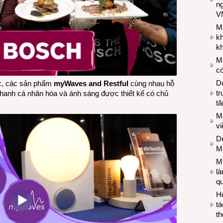
n
V
M
k
kh
M
có
Do
c, các sản phẩm
myWaves and Restful
cùng nhau hỗ
tr
thanh cá nhân hóa và ánh sáng được thiết kế có chủ
tă
M
v
De
M
Mi
l
q
H
tá
th