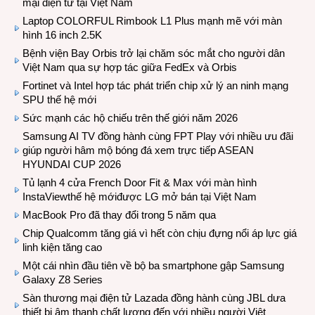
mại điện tử tại Việt Nam
Laptop COLORFUL Rimbook L1 Plus mạnh mẽ với màn
hình 16 inch 2.5K
Bệnh viện Bay Orbis trở lại chăm sóc mắt cho người dân
Việt Nam qua sự hợp tác giữa FedEx và Orbis
Fortinet và Intel hợp tác phát triển chip xử lý an ninh mạng
SPU thế hệ mới
Sức mạnh các hộ chiếu trên thế giới năm 2026
Samsung AI TV đồng hành cùng FPT Play với nhiều ưu đãi
giúp người hâm mộ bóng đá xem trực tiếp ASEAN
HYUNDAI CUP 2026
Tủ lạnh 4 cửa French Door Fit & Max với màn hình
InstaViewthế hệ mớiđược LG mở bán tại Việt Nam
MacBook Pro đã thay đổi trong 5 năm qua
Chip Qualcomm tăng giá vì hết còn chịu đựng nổi áp lực giá
linh kiện tăng cao
Một cái nhìn đầu tiên về bộ ba smartphone gập Samsung
Galaxy Z8 Series
Sàn thương mại điện tử Lazada đồng hành cùng JBL dưa
thiết bị âm thanh chất lượng đến với nhiều người Việt