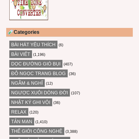
Categories
BÀI HÁT YÊU THÍCH
(6)
BÀI VIẾT
(1,196)
DỌC ĐƯỜNG GIÓ BỤI
(407)
ĐỖ NGỌC TRANG BLOG
(36)
NGẪM & NGHĨ
(12)
NGƯỢC XUÔI DÒNG ĐỜI
(107)
NHẬT KÝ GHI VỘI
(36)
RELAX
(120)
TẢN MẠN
(1,410)
THẾ GIỚI CÔNG NGHỆ
(3,388)