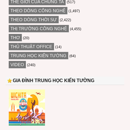
THẾ GIỚI CỦA CHÚNG TA
(517)
THEO DÒNG CÔNG NGHỆ
(1,497)
THEO DÒNG THỜI SỰ
(2,422)
THỊ TRƯỜNG CÔNG NGHỆ
(4,455)
THƠ
(20)
THỦ THUẬT OFFICE
(14)
TRUNG HỌC KIẾN TƯỜNG
(64)
VIDEO
(240)
GIA ĐÌNH TRUNG HỌC KIẾN TƯỜNG