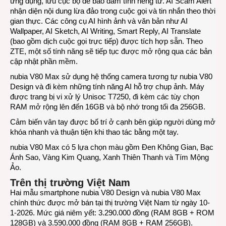
ứng dụng, lưu cục bộ để bảo đảm tính riêng tư. AI Scam Alert
nhận diện nội dung lừa đảo trong cuộc gọi và tin nhắn theo thời
gian thực. Các công cụ AI hình ảnh và văn bản như AI
Wallpaper, AI Sketch, AI Writing, Smart Reply, AI Translate
(bao gồm dịch cuộc gọi trực tiếp) được tích hợp sẵn. Theo
ZTE, một số tính năng sẽ tiếp tục được mở rộng qua các bản
cập nhật phần mềm.
nubia V80 Max sử dụng hệ thống camera tương tự nubia V80
Design và đi kèm những tính năng AI hỗ trợ chụp ảnh. Máy
được trang bị vi xử lý Unisoc T7250, đi kèm các tùy chọn
RAM mở rộng lên đến 16GB và bộ nhớ trong tối đa 256GB.
Cảm biến vân tay được bố trí ở cạnh bên giúp người dùng mở
khóa nhanh và thuận tiện khi thao tác bằng một tay.
nubia V80 Max có 5 lựa chọn màu gồm Đen Không Gian, Bạc
Ánh Sao, Vàng Kim Quang, Xanh Thiên Thanh và Tím Mộng
Ảo.
Trên thị trường Việt Nam
Hai mẫu smartphone nubia V80 Design và nubia V80 Max
chính thức được mở bán tại thị trường Việt Nam từ ngày 10-
1-2026. Mức giá niêm yết: 3.290.000 đồng (RAM 8GB + ROM
128GB) và 3.590.000 đồng (RAM 8GB + RAM 256GB).