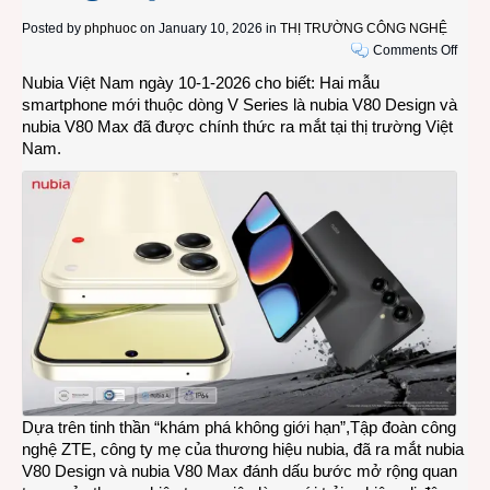
Posted by
phphuoc
on January 10, 2026 in
THỊ TRƯỜNG CÔNG NGHỆ
on
Comments Off
nubia
Nubia Việt Nam ngày 10-1-2026 cho biết: Hai mẫu
Việt
smartphone mới thuộc dòng V Series là nubia V80 Design và
Nam
nubia V80 Max đã được chính thức ra mắt tại thị trường Việt
ra
Nam.
mắt
nubia
V80
Max
và
nubia
V80
Desi
được
gia
tăng
độ
bền
Dựa trên tinh thần “khám phá không giới hạn”,Tập đoàn công
nghệ ZTE, công ty mẹ của thương hiệu nubia, đã ra mắt nubia
V80 Design và nubia V80 Max đánh dấu bước mở rộng quan