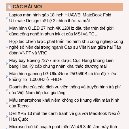
CÁC BÀI MỚI
Laptop màn hình gập 18 inch HUAWEI MateBook Fold
Ultimate Design thế hệ 2 chính thức ra mắt
Màn hình OLED 27 inch 4K 120Hz đầu tiên trên thế giới
dùng công nghệ in phun inkjet của MSI và TCL
Hợp tác chiến lược phát triển mô hình khu công nghiệp công
nghệ số hiện đại trong ngành Cao su Việt Nam giữa hai Tập
đoàn VNPT và VRG
Máy bay Boeing 737-7 mới được Cục Hàng không Liên
bang Hoa Kỳ cấp chứng nhận khai thác thương mại
Màn hình gaming LG UltraGear 25G590B có tốc độ “siêu
khủng” tới 1.000Hz ở FHD+
Doanh thu của các dịch vụ viễn thông và truyền hình trả phí
của Việt Nam tiếp tục gia tăng
Mẫu smartphone khái niệm không có khung viền màn hình
của Tecno
Dell XPS 13 mất thế cạnh tranh về giá với MacBook Neo ở
Hàn Quốc
Microsoft có kế hoạch phát triển WinUI 3 để làm máy tính