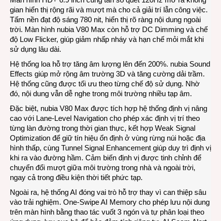
gian hiển thị rộng rãi và mượt mà cho cả giải trí lẫn công việc.
Tấm nền đạt độ sáng 780 nit, hiển thị rõ ràng nội dung ngoài
trời. Màn hình nubia V80 Max còn hỗ trợ DC Dimming và chế
độ Low Flicker, giúp giảm nhấp nháy và hạn chế mỏi mắt khi
sử dụng lâu dài.
Hệ thống loa hỗ trợ tăng âm lượng lên đến 200%. nubia Sound
Effects giúp mở rộng âm trường 3D và tăng cường dải trầm.
Hệ thống cũng được tối ưu theo từng chế độ sử dụng. Nhờ
đó, nội dung vẫn dễ nghe trong môi trường nhiều tạp âm.
Đặc biệt, nubia V80 Max được tích hợp hệ thống định vị nâng
cao với Lane-Level Navigation cho phép xác định vị trí theo
từng làn đường trong thời gian thực, kết hợp Weak Signal
Optimization để giữ tín hiệu ổn định ở vùng rừng núi hoặc địa
hình thấp, cùng Tunnel Signal Enhancement giúp duy trì định vị
khi ra vào đường hầm. Cảm biến định vị được tinh chỉnh để
chuyển đổi mượt giữa môi trường trong nhà và ngoài trời,
ngay cả trong điều kiện thời tiết phức tạp.
Ngoài ra, hệ thống AI đóng vai trò hỗ trợ thay vì can thiệp sâu
vào trải nghiệm. One-Swipe AI Memory cho phép lưu nội dung
trên màn hình bằng thao tác vuốt 3 ngón và tự phân loại theo