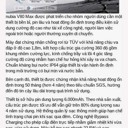
nubia V80 Max được phát triển cho nhóm người dùng cần một
thiết bị bền bỉ, pin lâu và hoạt động ổn định trong điều kiện sử
dụng cường độ cao như tài xế công nghệ, người làm việc
ngoài trời hoặc người thường xuyên di chuyển.
Máy đạt chứng nhận chống rơi từ TÜV với khả năng chịu va
đập ở độ cao 1,8m, kết hợp cấu trúc gia cường 360 độ gồm
khung nhôm cường lực, kính chống trầy và lõi 4 góc tăng
cường độ cứng nhằm hạn chế hư hỏng khi xảy ra va chạm.
Chuẩn kháng bụi nước IP64 giúp thiết bị vận hành ổn định
trong môi trường có bụi mịn và nước bắn.
Bên cạnh đó, thiết bị được chứng nhận khả năng hoạt động ổn
định trong 50 tháng (hơn 4 năm) theo tiêu chuẩn SGS, hướng
đến độ tin cậy lâu dài trong quá trình sử dụng.
Thiết bị sở hữu pin dung lượng 6.000mAh. Theo nhà sản xuất,
cấu trúc pin được tối ưu để vẫn giữ trên 80% dung lượng sau
4 năm sử dụng. Hệ thống quản lý sạc thông minh giúp hạn chế
tình trạng chai pin khi sạc qua đêm. Công nghệ Bypass
Charging cho phép cấp điện trực tiếp nhằm giảm nhiệt khi vừa
sạc, vừa sử dụng. Máy hỗ trợ sạc nhanh 22,5W và sạc