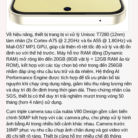
Về hiệu năng, thiết bị trang bị vi xử lý Unisoc T7280 (12nm)
tám nhân (2x Cortex-A75 @ 2.2GHz và 6x A55 @ 1.8GHz) và
Mali-G57 MP1 GPU, giúp cải thiện rõ rệt tốc độ xử lý và độ ổn
định so với thế hệ trước. Máy hỗ trợ RAM động (Dynamic
RAM) mở rộng lên đến 20GB (8GB vật lý + 12GB RAM ảo từ
ROM), kết hợp với các tùy chọn bộ nhớ trong đến 256GB
nhằm đáp ứng nhu cầu lưu trữ và đa nhiệm. Hệ thống AI
Performance Engine được tích hợp để tối ưu phân bổ tài
nguyên khi chạy ứng dụng nặng, giảm tiêu thụ năng lượng nền
và duy trì độ ổn định trong thời gian dài. Theo chứng nhận của
SGS, thiết bị có thể duy trì trải nghiệm mượt trong vòng 50
tháng (hơn 4 năm) sử dụng.
Cụm triple camera sau của nubia V80 Design gồm cảm biến
chính 50MP kết hợp với các camera phụ, cho phép xử lý hình
ảnh bằng AI trong nhiều bối cảnh khác nhau. Camera trước
16MP phục vụ nhu cầu chụp ảnh chân dung và gọi video với
độ chi tiết rõ ràng. Thiết bị cũng hỗ trợ nhiều chế độ thông