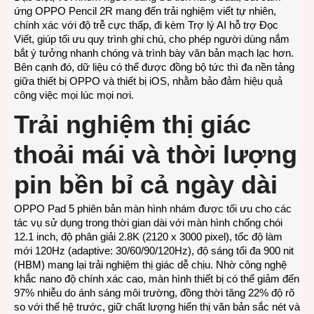
ứng OPPO Pencil 2R mang đến trải nghiệm viết tự nhiên,
chính xác với độ trễ cực thấp, đi kèm Trợ lý AI hỗ trợ Đọc
Viết, giúp tối ưu quy trình ghi chú, cho phép người dùng nắm
bắt ý tưởng nhanh chóng và trình bày văn bản mạch lạc hơn.
Bên cạnh đó, dữ liệu có thể được đồng bộ tức thì đa nền tảng
giữa thiết bị OPPO và thiết bị iOS, nhằm bảo đảm hiệu quả
công việc mọi lúc mọi nơi.
Trải nghiệm thị giác
thoải mái và thời lượng
pin bền bỉ cả ngày dài
OPPO Pad 5 phiên bản màn hình nhám được tối ưu cho các
tác vụ sử dụng trong thời gian dài với màn hình chống chói
12.1 inch, độ phân giải 2.8K (2120 x 3000 pixel), tốc độ làm
mới 120Hz (adaptive: 30/60/90/120Hz), độ sáng tối đa 900 nit
(HBM) mang lại trải nghiệm thị giác dễ chịu. Nhờ công nghệ
khắc nano độ chính xác cao, màn hình thiết bị có thể giảm đến
97% nhiễu do ánh sáng môi trường, đồng thời tăng 22% độ rõ
so với thế hệ trước, giữ chất lượng hiển thị văn bản sắc nét và