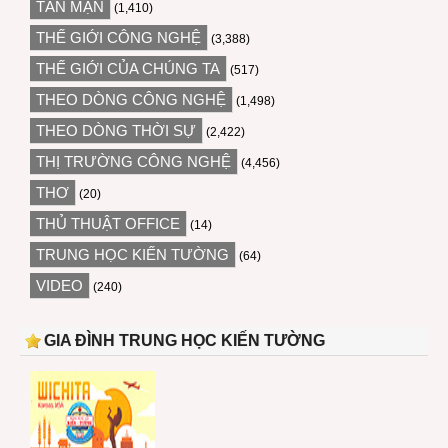
TẢN MẠN
(1,410)
THẾ GIỚI CÔNG NGHỆ
(3,388)
THẾ GIỚI CỦA CHÚNG TA
(517)
THEO DÒNG CÔNG NGHỆ
(1,498)
THEO DÒNG THỜI SỰ
(2,422)
THỊ TRƯỜNG CÔNG NGHỆ
(4,456)
THƠ
(20)
THỦ THUẬT OFFICE
(14)
TRUNG HỌC KIẾN TƯỜNG
(64)
VIDEO
(240)
GIA ĐÌNH TRUNG HỌC KIẾN TƯỜNG