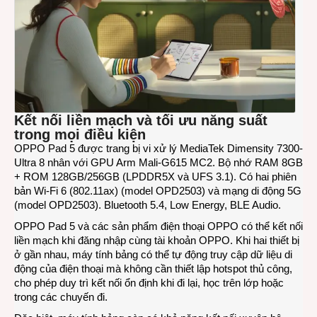
Kết nối liền mạch và tối ưu năng suất
trong mọi điều kiện
OPPO Pad 5 được trang bị vi xử lý MediaTek Dimensity 7300-
Ultra 8 nhân với GPU Arm Mali-G615 MC2. Bộ nhớ RAM 8GB
+ ROM 128GB/256GB (LPDDR5X và UFS 3.1). Có hai phiên
bản Wi-Fi 6 (802.11ax) (model OPD2503) và mạng di động 5G
(model OPD2503). Bluetooth 5.4, Low Energy, BLE Audio.
OPPO Pad 5 và các sản phẩm điện thoại OPPO có thể kết nối
liền mạch khi đăng nhập cùng tài khoản OPPO. Khi hai thiết bị
ở gần nhau, máy tính bảng có thể tự động truy cập dữ liệu di
động của điện thoại mà không cần thiết lập hotspot thủ công,
cho phép duy trì kết nối ổn định khi đi lại, học trên lớp hoặc
trong các chuyến đi.