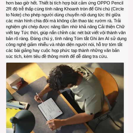
hơn bao giờ hết. Thiết bị tích hợp bút cảm ứng OPPO Pencil
2R độ trễ thấp cùng tính năng Khoanh tròn để Ghi chú (Circle
to Note) cho phép người dùng chuyển nội dung tức thì giữa
các màn hình chia đôi mà không cần thao tác rườm rà. Trải
nghiệm ghi chép được nâng tầm nhờ khả năng Cải thiện Chữ
viết tay Tức thời, giúp nắn chỉnh các nét bút viết vội thành văn
bản rõ ràng. Đáng chú ý, tính năng Tóm tắt Ghi âm AI sử dụng
công nghệ giảm nhiễu và nhận diện người nói, hỗ trợ tóm tắt
các bài giảng hay cuộc họp phức tạp thành những văn bản
súc tích, kèm tiêu đề thông minh để dễ dàng tra cứu.