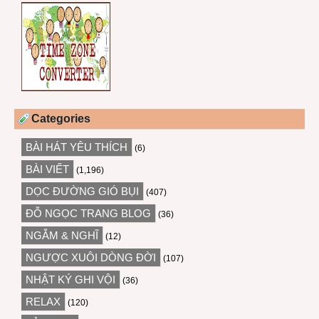
Categories
BÀI HÁT YÊU THÍCH
(6)
BÀI VIẾT
(1,196)
DỌC ĐƯỜNG GIÓ BỤI
(407)
ĐỖ NGỌC TRANG BLOG
(36)
NGẪM & NGHĨ
(12)
NGƯỢC XUÔI DÒNG ĐỜI
(107)
NHẬT KÝ GHI VỘI
(36)
RELAX
(120)