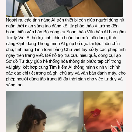
Ngoài ra, các tính năng AI trên thiết bị còn giúp người dùng rút
ngắn thời gian sáng tạo đáng kể, từ phác thảo ý tưởng đến
hoàn thiện văn bản.Bộ công cụ Soạn thảo Văn bản AI bao gồm
Trợ lý Viết AI hỗ trợ tinh chỉnh hoặc tạo mới nội dung, tính
năng Định dạng Thông minh AI giúp bố cục tài liệu luôn chỉn
chu, tính năng Tính toán bằng Chữ viết tay xử lý các phép tính
ngay trên trang viết. Để hỗ trợ tra cứu hiệu quả, công cụTạo
Sơ đồ Tư duy giúp hệ thống hóa thông tin phức tạp chỉ trong
vài giây, kết hợp cùng Tìm kiếm AI thông minh định vị chính
xác các chi tiết trong cả ghi chú tay và văn bản đánh máy, cho
phép người dùng tập trung tối đa thời gian cho việc tư duy và
sáng tạo.