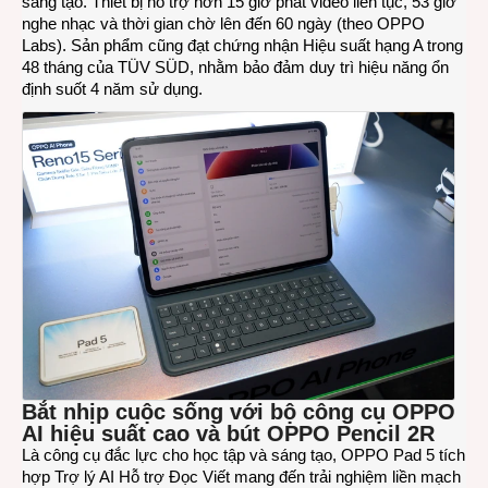
sáng tạo. Thiết bị hỗ trợ hơn 15 giờ phát video liên tục, 53 giờ
nghe nhạc và thời gian chờ lên đến 60 ngày (theo OPPO
Labs). Sản phẩm cũng đạt chứng nhận Hiệu suất hạng A trong
48 tháng của TÜV SÜD, nhằm bảo đảm duy trì hiệu năng ổn
định suốt 4 năm sử dụng.
Bắt nhịp cuộc sống với bộ công cụ OPPO
AI hiệu suất cao và bút OPPO Pencil 2R
Là công cụ đắc lực cho học tập và sáng tạo, OPPO Pad 5 tích
hợp Trợ lý AI Hỗ trợ Đọc Viết mang đến trải nghiệm liền mạch