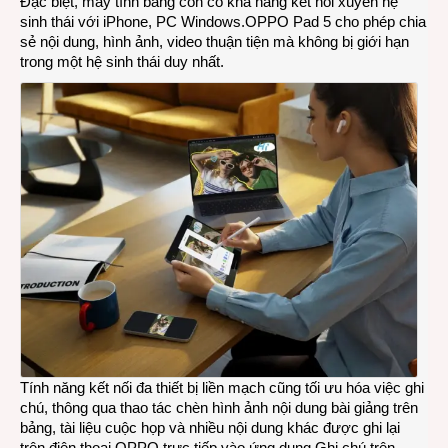
Đặc biệt, máy tính bảng còn có khả năng kết nối xuyên hệ
sinh thái với iPhone, PC Windows.OPPO Pad 5 cho phép chia
sẻ nội dung, hình ảnh, video thuận tiện mà không bị giới hạn
trong một hệ sinh thái duy nhất.
Tính năng kết nối đa thiết bị liền mạch cũng tối ưu hóa việc ghi
chú, thông qua thao tác chèn hình ảnh nội dung bài giảng trên
bảng, tài liệu cuộc họp và nhiều nội dung khác được ghi lại
trên điện thoại OPPO trực tiếp vào ứng dụng Ghi chú trên