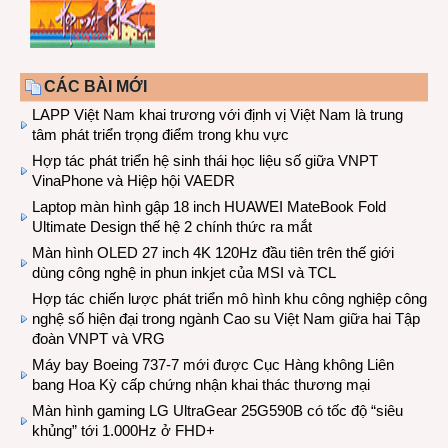
CÁC BÀI MỚI
LAPP Việt Nam khai trương với định vị Việt Nam là trung
tâm phát triển trọng điểm trong khu vực
Hợp tác phát triển hệ sinh thái học liệu số giữa VNPT
VinaPhone và Hiệp hội VAEDR
Laptop màn hình gập 18 inch HUAWEI MateBook Fold
Ultimate Design thế hệ 2 chính thức ra mắt
Màn hình OLED 27 inch 4K 120Hz đầu tiên trên thế giới
dùng công nghệ in phun inkjet của MSI và TCL
Hợp tác chiến lược phát triển mô hình khu công nghiệp công
nghệ số hiện đại trong ngành Cao su Việt Nam giữa hai Tập
đoàn VNPT và VRG
Máy bay Boeing 737-7 mới được Cục Hàng không Liên
bang Hoa Kỳ cấp chứng nhận khai thác thương mại
Màn hình gaming LG UltraGear 25G590B có tốc độ “siêu
khủng” tới 1.000Hz ở FHD+