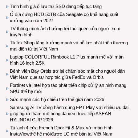
Tình hình giá ổ lưu trữ SSD đang tiếp tục tăng
Ổ đĩa cứng HDD 50TB của Seagate có khả năng xuất
xưởng vào năm 2027
TV thông minh ảnh hưởng tới thói quen của người xem
truyền hình
TikTok Shop tăng trưởng mạnh và nỗ lực phát triển thương
mại điện tử tại Việt Nam
Laptop COLORFUL Rimbook L1 Plus mạnh mẽ với màn
hình 16 inch 2.5K
Bệnh viện Bay Orbis trở lại chăm sóc mắt cho người dân
Việt Nam qua sự hợp tác giữa FedEx và Orbis
Fortinet và Intel hợp tác phát triển chip xử lý an ninh mạng
SPU thế hệ mới
Sức mạnh các hộ chiếu trên thế giới năm 2026
Samsung AI TV đồng hành cùng FPT Play với nhiều ưu đãi
giúp người hâm mộ bóng đá xem trực tiếp ASEAN
HYUNDAI CUP 2026
Tủ lạnh 4 cửa French Door Fit & Max với màn hình
InstaViewthế hệ mớiđược LG mở bán tại Việt Nam