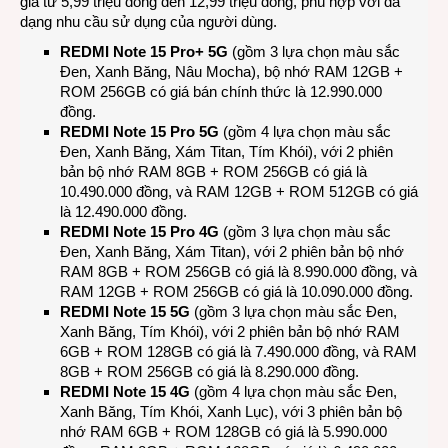
giá từ 5,99 triệu đồng đến 12,99 triệu đồng, phù hợp với đa
dạng nhu cầu sử dụng của người dùng.
REDMI Note 15 Pro+ 5G
(gồm 3 lựa chọn màu sắc
Đen, Xanh Băng, Nâu Mocha), bộ nhớ RAM 12GB +
ROM 256GB có giá bán chính thức là 12.990.000
đồng.
REDMI Note 15 Pro 5G
(gồm 4 lựa chọn màu sắc
Đen, Xanh Băng, Xám Titan, Tím Khói), với 2 phiên
bản bộ nhớ RAM 8GB + ROM 256GB có giá là
10.490.000 đồng, và RAM 12GB + ROM 512GB có giá
là 12.490.000 đồng.
REDMI Note 15 Pro 4G
(gồm 3 lựa chọn màu sắc
Đen, Xanh Băng, Xám Titan), với 2 phiên bản bộ nhớ
RAM 8GB + ROM 256GB có giá là 8.990.000 đồng, và
RAM 12GB + ROM 256GB có giá là 10.090.000 đồng.
REDMI Note 15 5G
(gồm 3 lựa chọn màu sắc Đen,
Xanh Băng, Tím Khói), với 2 phiên bản bộ nhớ RAM
6GB + ROM 128GB có giá là 7.490.000 đồng, và RAM
8GB + ROM 256GB có giá là 8.290.000 đồng.
REDMI Note 15 4G
(gồm 4 lựa chọn màu sắc Đen,
Xanh Băng, Tím Khói, Xanh Lục), với 3 phiên bản bộ
nhớ RAM 6GB + ROM 128GB có giá là 5.990.000