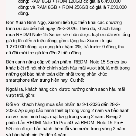
đồng; RAM 8GB + ROM 128GB có giá là 6.490.000
đồng; và RAM 8GB + ROM 256GB có giá là 7.090.000
đồng.
Đón Xuân Bính Ngọ, Xiaomi tiếp tục triển khai các chương
trình ưu đãi đến hết ngày 28-2-2026. Theo đó, khách hàng
mua REDMI Note 15 Series sẽ nhận được loạt ưu đãi với tổng
giá trị lên đến 5 triệu đồng, gồm: tặng loa Xiaomi trị giá
1.270.000 đồng, áp dụng trả chậm 0%, trả trước 0 đồng, thu
cũ đổi mới trợ giá lên đến 2 triệu đồng.
Bên cạnh nâng cấp về sản phẩm, REDMI Note 15 Series tạo
khác biệt rõ nét nhờ chính sách hậu mãi vượt trội
,
là một trong
những gói bảo hành toàn diện nhất trong phân khúc
smartphone tầm trung hiện nay. Cụ thể:
Ngoài ra, khách hàng còn được hưởng chính sách hậu mãi
vượt trội, gồm:
Đối với khách hàng mua sản phẩm từ 9-1-2026 đến 28-2-
2026: Áp dụng bảo hành thiết bị trong vòng 2 năm và bảo hành
rơi vỡ màn hình hoặc mặt lưng trong vòng 2 năm. Riêng 2
phiên bản REDMI Note 15 Pro 5G và REDMI Note 15 Pro+
5G còn được bảo hành thêm lỗi vào nước trong vòng 2 năm
và bảo hành pin lên đến 4 năm.