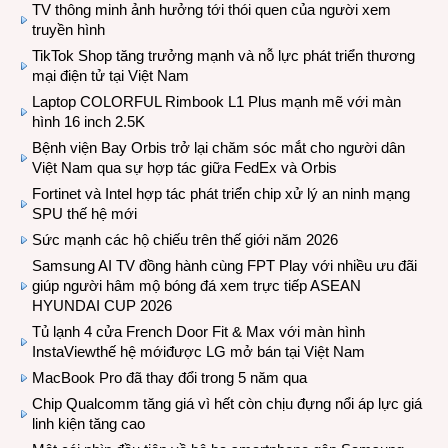
TV thông minh ảnh hưởng tới thói quen của người xem
truyền hình
TikTok Shop tăng trưởng mạnh và nỗ lực phát triển thương
mại điện tử tại Việt Nam
Laptop COLORFUL Rimbook L1 Plus mạnh mẽ với màn
hình 16 inch 2.5K
Bệnh viện Bay Orbis trở lại chăm sóc mắt cho người dân
Việt Nam qua sự hợp tác giữa FedEx và Orbis
Fortinet và Intel hợp tác phát triển chip xử lý an ninh mạng
SPU thế hệ mới
Sức mạnh các hộ chiếu trên thế giới năm 2026
Samsung AI TV đồng hành cùng FPT Play với nhiều ưu đãi
giúp người hâm mộ bóng đá xem trực tiếp ASEAN
HYUNDAI CUP 2026
Tủ lạnh 4 cửa French Door Fit & Max với màn hình
InstaViewthế hệ mớiđược LG mở bán tại Việt Nam
MacBook Pro đã thay đổi trong 5 năm qua
Chip Qualcomm tăng giá vì hết còn chịu đựng nổi áp lực giá
linh kiện tăng cao