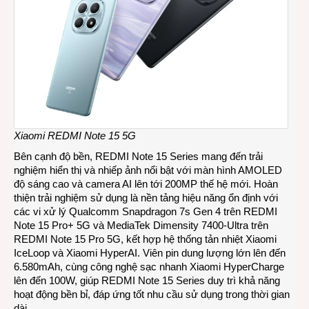
Xiaomi REDMI Note 15 5G
Bên cạnh độ bền, REDMI Note 15 Series mang đến trải
nghiệm hiển thị và nhiếp ảnh nổi bật với màn hình AMOLED
độ sáng cao và camera AI lên tới 200MP thế hệ mới. Hoàn
thiện trải nghiệm sử dụng là nền tảng hiệu năng ổn định với
các vi xử lý Qualcomm Snapdragon 7s Gen 4 trên REDMI
Note 15 Pro+ 5G và MediaTek Dimensity 7400-Ultra trên
REDMI Note 15 Pro 5G, kết hợp hệ thống tản nhiệt Xiaomi
IceLoop và Xiaomi HyperAI. Viên pin dung lượng lớn lên đến
6.580mAh, cùng công nghệ sạc nhanh Xiaomi HyperCharge
lên đến 100W, giúp REDMI Note 15 Series duy trì khả năng
hoạt động bền bỉ, đáp ứng tốt nhu cầu sử dụng trong thời gian
dài.