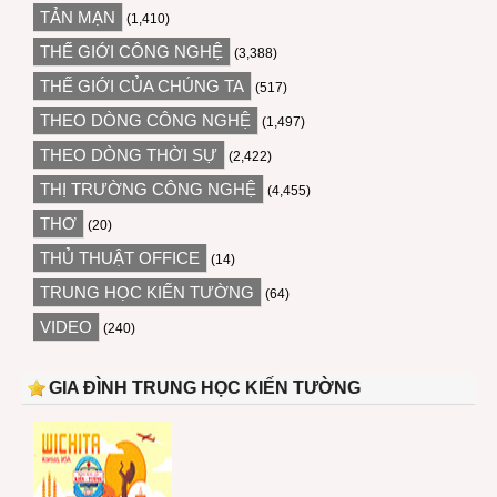
TẢN MẠN
(1,410)
THẾ GIỚI CÔNG NGHỆ
(3,388)
THẾ GIỚI CỦA CHÚNG TA
(517)
THEO DÒNG CÔNG NGHỆ
(1,497)
THEO DÒNG THỜI SỰ
(2,422)
THỊ TRƯỜNG CÔNG NGHỆ
(4,455)
THƠ
(20)
THỦ THUẬT OFFICE
(14)
TRUNG HỌC KIẾN TƯỜNG
(64)
VIDEO
(240)
GIA ĐÌNH TRUNG HỌC KIẾN TƯỜNG