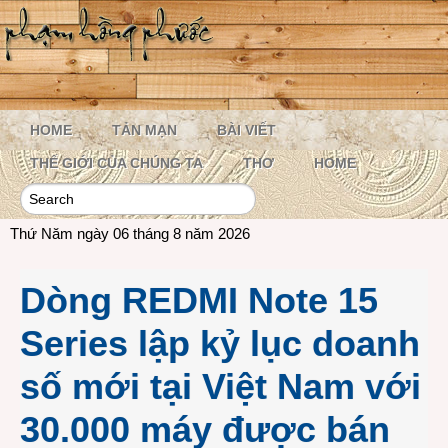
HOME
TẢN MẠN
BÀI VIẾT
THẾ GIỚI CỦA CHÚNG TA
THƠ
HOME
Thứ Năm ngày 06 tháng 8 năm 2026
Dòng REDMI Note 15
Series lập kỷ lục doanh
số mới tại Việt Nam với
30.000 máy được bán