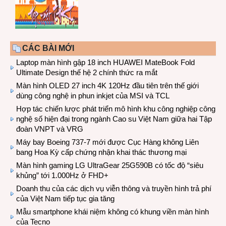
CÁC BÀI MỚI
Laptop màn hình gập 18 inch HUAWEI MateBook Fold
Ultimate Design thế hệ 2 chính thức ra mắt
Màn hình OLED 27 inch 4K 120Hz đầu tiên trên thế giới
dùng công nghệ in phun inkjet của MSI và TCL
Hợp tác chiến lược phát triển mô hình khu công nghiệp công
nghệ số hiện đại trong ngành Cao su Việt Nam giữa hai Tập
đoàn VNPT và VRG
Máy bay Boeing 737-7 mới được Cục Hàng không Liên
bang Hoa Kỳ cấp chứng nhận khai thác thương mại
Màn hình gaming LG UltraGear 25G590B có tốc độ “siêu
khủng” tới 1.000Hz ở FHD+
Doanh thu của các dịch vụ viễn thông và truyền hình trả phí
của Việt Nam tiếp tục gia tăng
Mẫu smartphone khái niệm không có khung viền màn hình
của Tecno