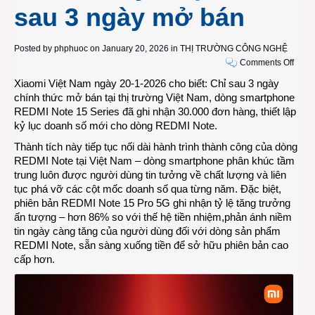
sau 3 ngày mở bán
Posted by
phphuoc
on January 20, 2026 in
THỊ TRƯỜNG CÔNG NGHỆ
on
Comments Off
Dòng
Xiaomi Việt Nam ngày 20-1-2026 cho biết: Chỉ sau 3 ngày
RED
chính thức mở bán tại thị trường Việt Nam, dòng smartphone
Note
REDMI Note 15 Series đã ghi nhận 30.000 đơn hàng, thiết lập
15
kỷ lục doanh số mới cho dòng REDMI Note.
Serie
Thành tích này tiếp tục nối dài hành trình thành công của dòng
lập
REDMI Note tại Việt Nam – dòng smartphone phân khúc tầm
kỷ
trung luôn được người dùng tin tưởng về chất lượng và liên
lục
tục phá vỡ các cột mốc doanh số qua từng năm. Đặc biệt,
doan
phiên bản REDMI Note 15 Pro 5G ghi nhận tỷ lệ tăng trưởng
số
ấn tượng – hơn 86% so với thế hệ tiền nhiệm,phản ánh niềm
mới
tin ngày càng tăng của người dùng đối với dòng sản phẩm
tại
REDMI Note, sẵn sàng xuống tiền để sở hữu phiên bản cao
Việt
cấp hơn.
Nam
với
30.0
máy