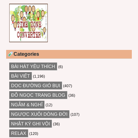
Categories
BÀI HÁT YÊU THÍCH
(6)
BÀI VIẾT
(1,196)
DỌC ĐƯỜNG GIÓ BỤI
(407)
ĐỖ NGỌC TRANG BLOG
(36)
NGẪM & NGHĨ
(12)
NGƯỢC XUÔI DÒNG ĐỜI
(107)
NHẬT KÝ GHI VỘI
(36)
RELAX
(120)